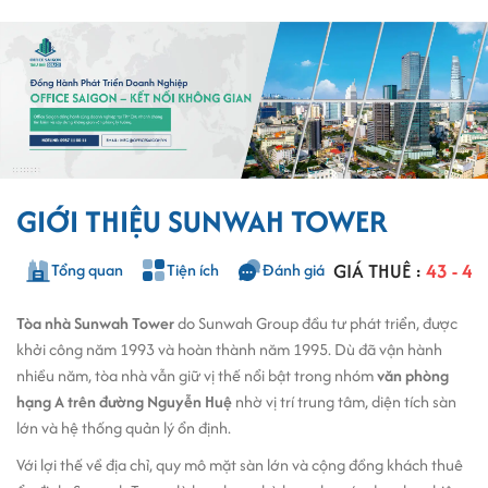
GIỚI THIỆU SUNWAH TOWER
GIÁ THUÊ :
43 - 4
Tổng quan
Tiện ích
Đánh giá
Tòa nhà Sunwah Tower
do Sunwah Group đầu tư phát triển, được
khởi công năm 1993 và hoàn thành năm 1995. Dù đã vận hành
nhiều năm, tòa nhà vẫn giữ vị thế nổi bật trong nhóm
văn phòng
hạng A trên đường Nguyễn Huệ
nhờ vị trí trung tâm, diện tích sàn
lớn và hệ thống quản lý ổn định.
Với lợi thế về địa chỉ, quy mô mặt sàn lớn và cộng đồng khách thuê