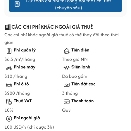
Dự toán chi phí thi công nội thất chi tiết
(chuyên sâu)
CÁC CHI PHÍ KHÁC NGOÀI GIÁ THUÊ
Các chi phí khác ngoài giá thuê có thể thay đổi theo thời
gian
Phí quản lý
Tiền điện
$6.5 /m
/tháng
Theo giá NN
2
Phí xe máy
Điện lạnh
$10 /tháng
Đã bao gồm
Phí ô tô
Tiền đặt cọc
$200 /tháng
3 tháng
Thuế VAT
Thanh toán
10%
Quý
Phí ngoài giờ
100 USD/h (chỉ được 3h)