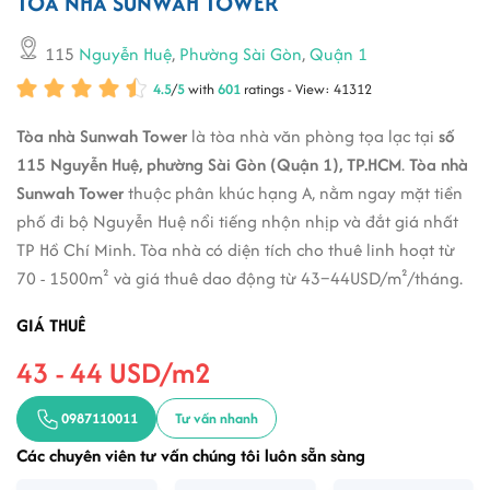
TOÀ NHÀ SUNWAH TOWER
115
Nguyễn Huệ
,
Phường Sài Gòn
,
Quận 1
4.5
/
5
with
601
ratings - View: 41312
Tòa nhà Sunwah Tower
là tòa nhà văn phòng tọa lạc tại
số
115 Nguyễn Huệ, phường Sài Gòn (Quận 1), TP.HCM
.
Tòa nhà
Sunwah Tower
thuộc phân khúc hạng A, nằm ngay mặt tiền
phố đi bộ Nguyễn Huệ nổi tiếng nhộn nhịp và đắt giá nhất
TP Hồ Chí Minh. Tòa nhà có diện tích cho thuê linh hoạt từ
70 - 1500m² và giá thuê dao động từ 43–44USD/m²/tháng.
GIÁ THUÊ
43 - 44 USD/m2
0987110011
Tư vấn nhanh
Các chuyên viên tư vấn chúng tôi luôn sẵn sàng