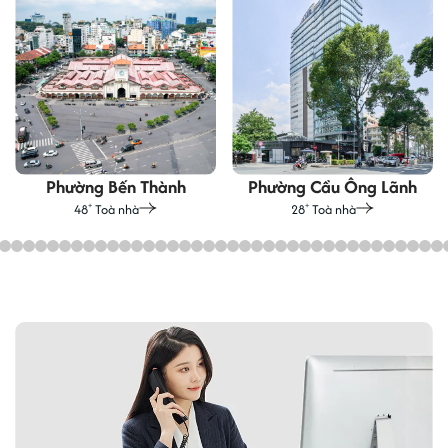
Môi trường làm việc chuyên nghiệp
Hạn chế
Giá thuê thuộc nhóm cao
Khu vực đông đúc, cấm xe vào cuối tuần và ngày lễ
Chỗ đậu ô tô hạn chế
Phường Bến Thành
Phường Cầu Ông Lãnh
48
Toà nhà
28
Toà nhà
+
+
Nhận xét:
Sunwah Tower là một trong những tòa nhà văn phòng hạng A có tỷ
lệ lấp đầy ổn định tại khu Nguyễn Huệ trong nhiều năm. Điểm
mạnh của tòa nhà không chỉ nằm ở vị trí trung tâm mà còn ở khả
năng duy trì cộng đồng khách thuê doanh nghiệp quốc tế và nhóm
công ty có nhu cầu giao dịch thường xuyên tại CBD Quận 1. Từ góc
nhìn tư vấn thuê văn phòng, Sunwah Tower phù hợp hơn với doanh
nghiệp cần hình ảnh thương hiệu, địa chỉ giao dịch uy tín và sự
thuận tiện trong tiếp khách, thay vì nhóm khách thuê đặt yếu tố tiết