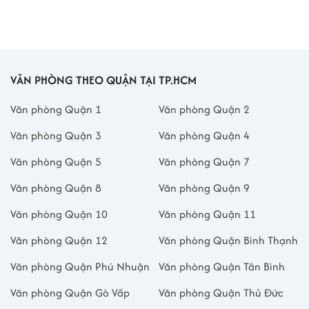
CTY TNHH MITSUI O.S.K. LINES (MOL) - Mã số thuế: 0311299375-
001
NGÂN HÀNG MIZUHO BANK, LTD - CHI NHÁNH THÀNH PHỐ HỒ
CHÍ MINH - Mã số thuế: 0304413344
NGÂN HÀNG OGAKI KYORITSU - VPĐD TẠI TPHCM - Mã số thuế:
VĂN PHÒNG THEO QUẬN TẠI TP.HCM
0311444209
Văn phòng Quận 1
Văn phòng Quận 2
Liên hệ
Office Saigon
để nhận báo giá thuê văn phòng mới nhất tại
tòa nhà và cập nhật diện tích trống. Đội ngũ tư vấn sẽ giúp doanh
Văn phòng Quận 3
Văn phòng Quận 4
nghiệp thuê văn phòng phù hợp với nhu cầu trong thời gian sớm
Văn phòng Quận 5
Văn phòng Quận 7
nhất.
Văn phòng Quận 8
Văn phòng Quận 9
Văn phòng Quận 10
Văn phòng Quận 11
Văn phòng Quận 12
Văn phòng Quận Bình Thạnh
Văn phòng Quận Phú Nhuận
Văn phòng Quận Tân Bình
Văn phòng Quận Gò Vấp
Văn phòng Quận Thủ Đức