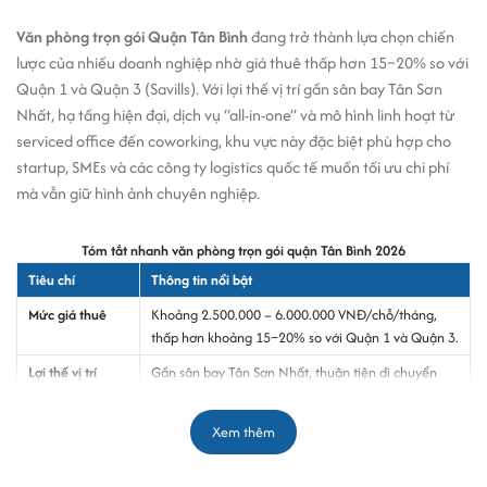
Văn phòng trọn gói Quận Tân Bình
đang trở thành lựa chọn chiến
lược của nhiều doanh nghiệp nhờ giá thuê thấp hơn 15–20% so với
Quận 1 và Quận 3 (Savills). Với lợi thế vị trí gần sân bay Tân Sơn
Nhất, hạ tầng hiện đại, dịch vụ “all-in-one” và mô hình linh hoạt từ
serviced office đến coworking, khu vực này đặc biệt phù hợp cho
startup, SMEs và các công ty logistics quốc tế muốn tối ưu chi phí
mà vẫn giữ hình ảnh chuyên nghiệp.
Tóm tắt nhanh văn phòng trọn gói quận Tân Bình 2026
Tiêu chí
Thông tin nổi bật
Mức giá thuê
Khoảng 2.500.000 – 6.000.000 VNĐ/chỗ/tháng,
thấp hơn khoảng 15–20% so với Quận 1 và Quận 3.
Lợi thế vị trí
Gần sân bay Tân Sơn Nhất, thuận tiện di chuyển
đến Quận 1, Phú Nhuận và các khu thương mại
lớn.
Xem thêm
Tuyến đường
Cộng Hòa, Trường Sơn, Hoàng Văn Thụ – các trục
văn phòng chính
giao thông kết nối nhanh trung tâm thành phố.