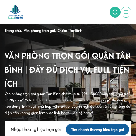
Trang chủ
Văn phòng trọn gói
Quận Tân Bình
VĂN PHÒNG TRỌN GÓI QUẬN TÂN
BÌNH | ĐẦY ĐỦ DỊCH VỤ, FULL TIỆN
ÍCH
Văn phòng trọn gói quận Tân Bình cho thuê từ 70$ - 300$/pax, chỗ ngồi từ 2
- 120pax ✔️ Vị trí thuận lợi, chi phí hợp lý, không gian đa dạng ✔️ thời gian
hợp đồng linh hoạt, phù hợp với startup, doanh nghiệp vừa và văn phòng đại
diện cần không gian làm việc linh hoạt. Liên hệ ngay!
Tìm nhanh thương hiệu trọn gói