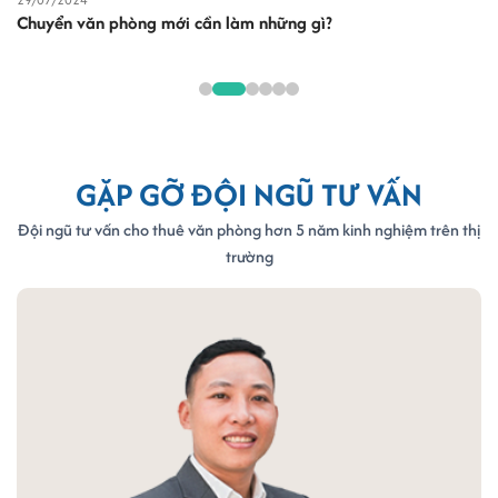
Chuyển văn phòng mới cần làm những gì?
V.
So sánh văn phòng trọn gói quận Tân Bình và các
quận khác
VI.
Kinh nghiệm thuê văn phòng trọn gói quận Tân
Bình từ chuyên gia
VII.
Tại sao nên chọn Office Saigon khi thuê văn
phòng trọn gói quận Tân Bình?
GẶP GỠ ĐỘI NGŨ TƯ VẤN
Đội ngũ tư vấn cho thuê văn phòng hơn 5 năm kinh nghiệm trên thị
trường