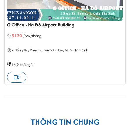
G Office - Hà Đô Airport Building
$120
/pax/tháng
2 Hồng Hà,
Phường Tân Sơn Hòa
, Quận Tân Bình
1-12 chỗ ngồi
THÔNG TIN CHUNG