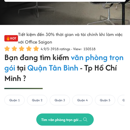
Tiết kiệm đến 30% thời gian và tài chính khi làm việc
HOT
với Office Saigon
4.9
/
5
:
3918
ratings - View: 150518
Bạn đang tìm kiếm
văn phòng trọn
gói
tại
Quận Tân Bình
- Tp Hồ Chí
Minh ?
Quận 1
Quận 2
Quận 3
Quận 4
Quận 5
Quận
Tìm văn phòng trọn gói ...