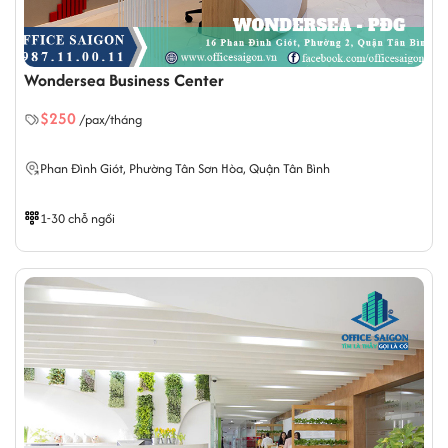
Wondersea Business Center
$250
/pax/tháng
Phan Đình Giót,
Phường Tân Sơn Hòa
, Quận Tân Bình
1-30 chỗ ngồi