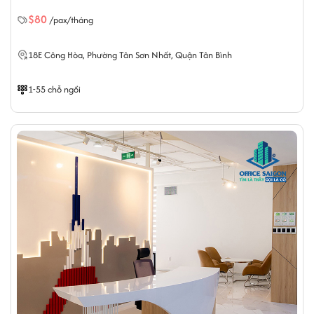
$80
/pax/tháng
18E Công Hòa,
Phường Tân Sơn Nhất
, Quận Tân Bình
1-55 chỗ ngồi