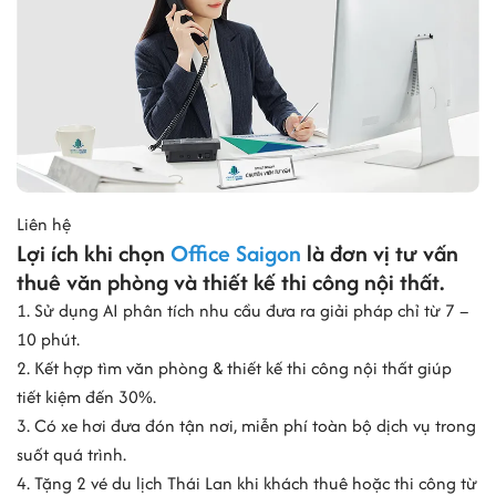
năm 2026
Thị trường văn phòng tại quận Tân Bình đang phát triển nhanh
trong giai đoạn 2025–2026 nhờ nhu cầu làm việc linh hoạt của các
doanh nghiệp công nghệ, logistics và startup. Thay vì thuê văn
phòng truyền thống với chi phí đầu tư lớn, nhiều doanh nghiệp lựa
chọn văn phòng trọn gói để triển khai nhanh và tối ưu chi phí vận
hành.
Liên hệ
Một số xu hướng nổi bật của thị trường văn phòng trọn gói tại Tân
Lợi ích khi chọn
Office Saigon
là đơn vị tư vấn
Bình gồm:
thuê văn phòng và thiết kế thi công nội thất.
1. Sử dụng AI phân tích nhu cầu đưa ra giải pháp chỉ từ 7 –
Xu hướng văn phòng trọn gói Tân Bình 2026
10 phút.
Xu hướng
Đặc điểm
2. Kết hợp tìm văn phòng & thiết kế thi công nội thất giúp
tiết kiệm đến 30%.
Hybrid office
Doanh nghiệp kết hợp làm việc tại văn phòng và
làm việc từ xa.
3. Có xe hơi đưa đón tận nơi, miễn phí toàn bộ dịch vụ trong
suốt quá trình.
Flex office
Thuê văn phòng linh hoạt theo số lượng nhân sự
và dễ dàng mở rộng khi cần.
4. Tặng 2 vé du lịch Thái Lan khi khách thuê hoặc thi công từ