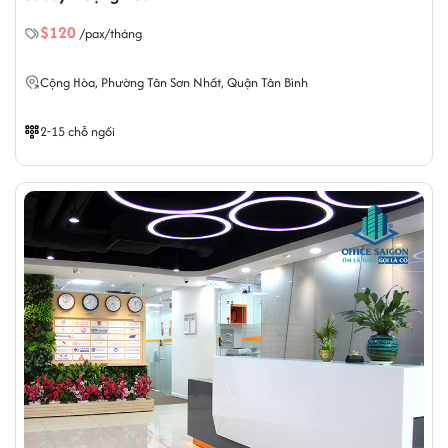
$120
/pax/tháng
Cộng Hòa,
Phường Tân Sơn Nhất
, Quận Tân Bình
2-15 chỗ ngồi