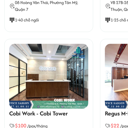
08 Hoàng Văn Thái,
Phường Tân Mỹ
,
VB 27B-2
Quận 7
Thuận
, Q
1-40 chỗ ngồi
1-25 chỗ 
Cobi Work - Cobi Tower
Regus M-
$100
$22
/pax/tháng
/pa