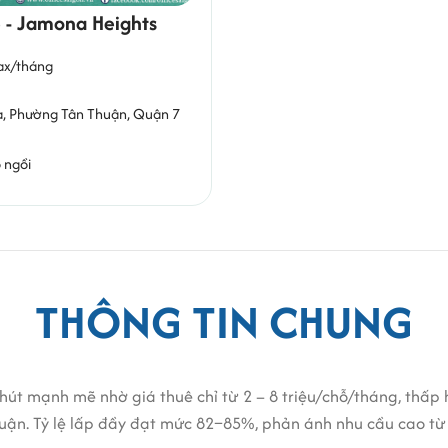
 - Jamona Heights
ax/tháng
a,
Phường Tân Thuận
, Quận 7
 ngồi
THÔNG TIN CHUNG
hút mạnh mẽ nhờ giá thuê chỉ từ 2 – 8 triệu/chỗ/tháng, th
huận. Tỷ lệ lấp đầy đạt mức 82–85%, phản ánh nhu cầu cao từ