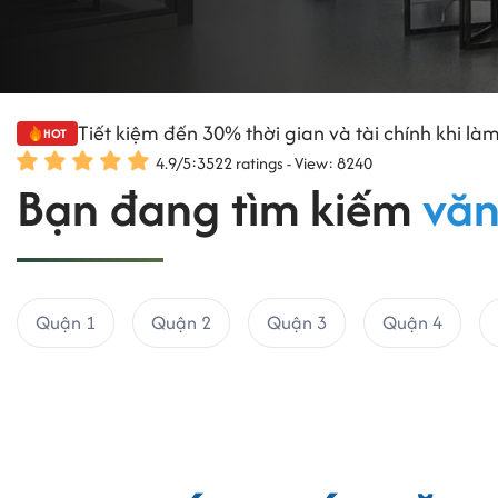
Tiết kiệm đến 30% thời gian và tài chính khi làm
HOT
4.9
/
5
:
3522
ratings - View: 8240
Bạn đang tìm kiếm
văn
Quận 1
Quận 2
Quận 3
Quận 4