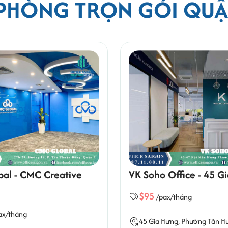
 PHÒNG TRỌN GÓI QUẬ
al - CMC Creative
VK Soho Office - 45 G
$95
/pax/tháng
ax/tháng
45 Gia Hưng,
Phường Tân H