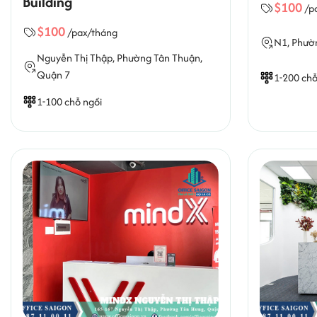
Building
$100
/p
$100
/pax/tháng
N1,
Phườ
Nguyễn Thị Thập,
Phường Tân Thuận
,
Quận 7
1-200 chỗ
1-100 chỗ ngồi