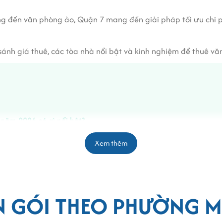
ing đến văn phòng ảo, Quận 7 mang đến giải pháp tối ưu chi p
 sánh giá thuê, các tòa nhà nổi bật và kinh nghiệm để thuê vă
 năm 2026 có gì nổi bật?
iện nay là bao nhiêu?
Xem thêm
ận 7 theo số lượng nhân viên
 ngoài giá thuê?
ào phổ biến tại Quận 7?
N GÓI THEO PHƯỜNG M
ng trọn gói tại Quận 7?
ều tại Quận 7?