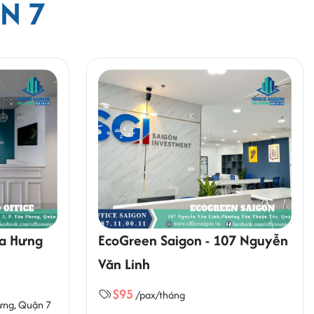
N 7
ia Hưng
EcoGreen Saigon - 107 Nguyễn
Văn Linh
$95
/pax/tháng
ưng
, Quận 7