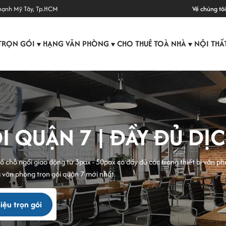
hạnh Mỹ Tây, Tp.HCM
Về chúng tôi
TRỌN GÓI
HẠNG VĂN PHÒNG
CHO THUÊ TOÀ NHÀ
NỘI THẤ
▼
▼
▼
QUẬN 7 | ĐẦY ĐỦ DỊCH 
 chỗ ngồi giao động từ 3pax - 50pax có đầy đủ các trang thiết bị văn ph
iá văn phòng trọn gói quận 7 mới nhất.
ệu trọn gói