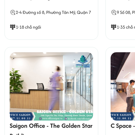
2-4 Đường số 8,
Phường Tân Mỹ
, Quận 7
9 Số 08,
P
1-18 chỗ ngồi
1-35 chỗ 
Saigon Office - The Golden Star
C Space 