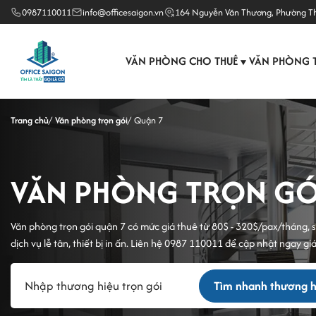
0987110011
info@officesaigon.vn
164 Nguyễn Văn Thương, Phường T
VĂN PHÒNG CHO THUÊ
VĂN PHÒNG 
▼
Trang chủ
Văn phòng trọn gói
Quận 7
VĂN PHÒNG TRỌN GÓI 
Văn phòng trọn gói quận 7 có mức giá thuê từ 80$ - 320$/pax/tháng, số
dịch vụ lễ tân, thiết bị in ấn. Liên hệ 0987 110011 để cập nhật ngay g
Tìm nhanh thương hi