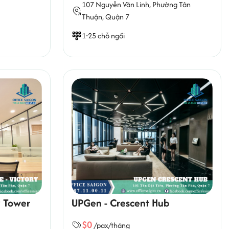
107 Nguyễn Văn Linh,
Phường Tân
Thuận
, Quận 7
1-25 chỗ ngồi
y Tower
UPGen - Crescent Hub
$0
/pax/tháng