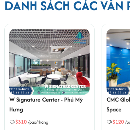
DANH SÁCH CÁC VĂN
W Signature Center - Phú Mỹ
CMC Glob
Hưng
Space
$310
$120
/pax/tháng
/p