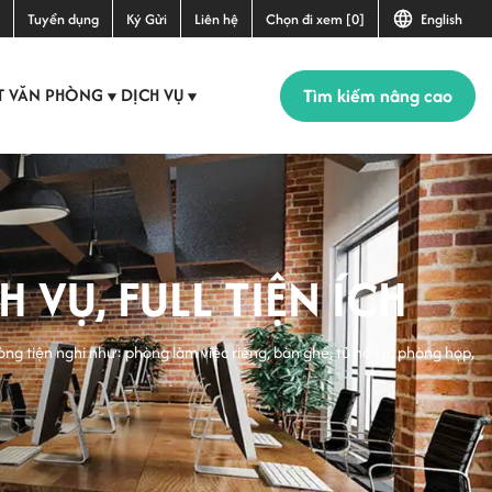
Tuyển dụng
Ký Gửi
Liên hệ
Chọn đi xem [0]
English
Tìm kiếm nâng cao
T VĂN PHÒNG
DỊCH VỤ
▼
▼
VỤ, FULL TIỆN ÍCH
òng tiện nghi như: phòng làm việc riêng, bàn ghế, tủ hồ sơ, phòng họp,