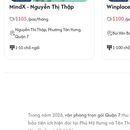
MindX - Nguyễn Thị Thập
Winplace
$105
$100
/pax/tháng
/p
Nguyễn Thị Thập,
Phường Tân Hưng
,
Bùi Văn B
Quận 7
1-55 chỗ ngồi
1-100 chỗ
Trong năm 2026,
văn phòng trọn gói Quận 7
thu 
bảo tiện ích hiện đại tại Phú Mỹ Hưng và Tân T