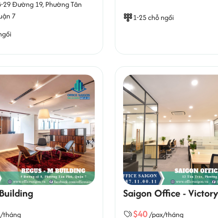
8-29 Đường 19,
Phường Tân
uận 7
1-25 chỗ ngồi
ngồi
Building
Saigon Office - Victor
$40
x/tháng
/pax/tháng