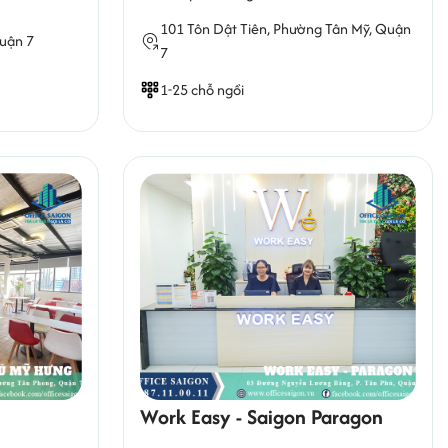
101 Tôn Dật Tiên,
Phường Tân Mỹ
, Quận
Quận 7
7
1-25 chỗ ngồi
Work Easy - Saigon Paragon