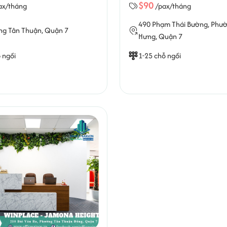
$90
ax/tháng
/pax/tháng
490 Phạm Thái Bường,
Phườ
ng Tân Thuận
, Quận 7
Hưng
, Quận 7
 ngồi
1-25 chỗ ngồi