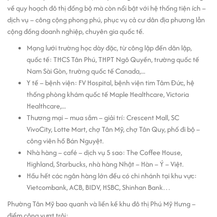
về quy hoạch đô thị đồng bộ mà còn nổi bật với hệ thống tiện ích –
dịch vụ – công cộng phong phú, phục vụ cả cư dân địa phương lẫn
cộng đồng doanh nghiệp, chuyên gia quốc tế.
Mạng lưới trường học dày đặc, từ công lập đến dân lập,
quốc tế: THCS Tân Phú, THPT Ngô Quyền, trường quốc tế
Nam Sài Gòn, trường quốc tế Canada,...
Y tế – bệnh viện: FV Hospital, bệnh viện tim Tâm Đức, hệ
thống phòng khám quốc tế Maple Healthcare, Victoria
Healthcare,...
Thương mại – mua sắm – giải trí: Crescent Mall, SC
VivoCity, Lotte Mart, chợ Tân Mỹ, chợ Tân Quy, phố đi bộ –
công viên hồ Bán Nguyệt.
Nhà hàng – café – dịch vụ 5 sao: The Coffee House,
Highland, Starbucks, nhà hàng Nhật – Hàn – Ý – Việt.
Hầu hết các ngân hàng lớn đều có chi nhánh tại khu vực:
Vietcombank, ACB, BIDV, HSBC, Shinhan Bank…
Phường Tân Mỹ bao quanh và liền kề khu đô thị Phú Mỹ Hưng –
điểm cộng vượt trội: