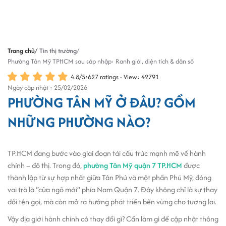
Trang chủ
Tin thị trường
Phường Tân Mỹ TPHCM sau sáp nhập: Ranh giới, diện tích & dân số
4.8
/
5
:
627
ratings - View: 42791
Ngày cập nhật : 25/02/2026
PHƯỜNG TÂN MỸ Ở ĐÂU? GỒM
NHỮNG PHƯỜNG NÀO?
TP.HCM đang bước vào giai đoạn tái cấu trúc mạnh mẽ về hành
chính – đô thị. Trong đó,
phường Tân Mỹ quận 7 TP.HCM
được
thành lập từ sự hợp nhất giữa Tân Phú và một phần Phú Mỹ, đóng
vai trò là “cửa ngõ mới” phía Nam Quận 7. Đây không chỉ là sự thay
đổi tên gọi, mà còn mở ra hướng phát triển bền vững cho tương lai.
Vậy địa giới hành chính có thay đổi gì? Cần làm gì để cập nhật thông