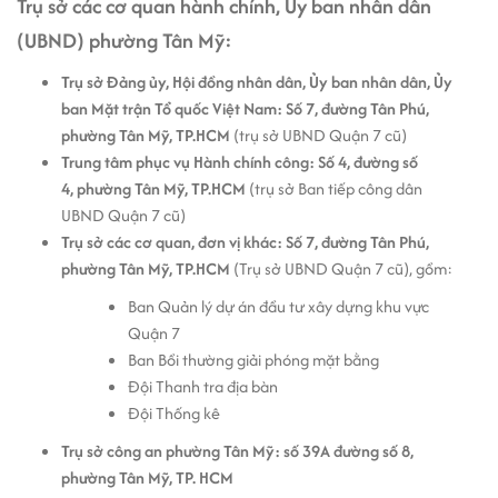
Trụ sở các cơ quan hành chính, Ủy ban nhân dân
(UBND) phường Tân Mỹ:
Trụ sở Đảng ủy, Hội đồng nhân dân, Ủy ban nhân dân, Ủy
ban Mặt trận Tổ quốc Việt Nam: Số 7, đường Tân Phú,
phường Tân Mỹ, TP.HCM
(trụ sở UBND Quận 7 cũ)
Trung tâm phục vụ Hành chính công: Số 4, đường số
4, phường Tân Mỹ, TP.HCM
(trụ sở Ban tiếp công dân
UBND Quận 7 cũ)
Trụ sở các cơ quan, đơn vị khác: Số 7, đường Tân Phú,
phường Tân Mỹ, TP.HCM
(Trụ sở UBND Quận 7 cũ), gồm:
Ban Quản lý dự án đầu tư xây dựng khu vực
Quận 7
Ban Bồi thường giải phóng mặt bằng
Đội Thanh tra địa bàn
Đội Thống kê
Trụ sở công an phường Tân Mỹ: số 39A đường số 8,
phường Tân Mỹ, TP. HCM