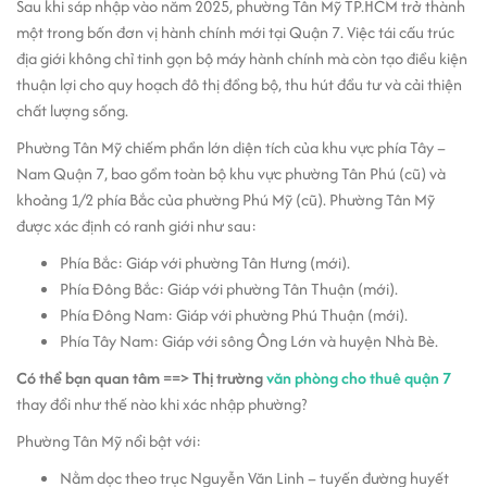
Sau khi sáp nhập vào năm 2025, phường Tân Mỹ TP.HCM trở thành
một trong bốn đơn vị hành chính mới tại Quận 7. Việc tái cấu trúc
địa giới không chỉ tinh gọn bộ máy hành chính mà còn tạo điều kiện
thuận lợi cho quy hoạch đô thị đồng bộ, thu hút đầu tư và cải thiện
chất lượng sống.
Phường Tân Mỹ chiếm phần lớn diện tích của khu vực phía Tây –
Nam Quận 7, bao gồm toàn bộ khu vực phường Tân Phú (cũ) và
khoảng 1/2 phía Bắc của phường Phú Mỹ (cũ). Phường Tân Mỹ
được xác định có ranh giới như sau:
Phía Bắc: Giáp với phường Tân Hưng (mới).
Phía Đông Bắc: Giáp với phường Tân Thuận (mới).
Phía Đông Nam: Giáp với phường Phú Thuận (mới).
Phía Tây Nam: Giáp với sông Ông Lớn và huyện Nhà Bè.
Có thể bạn quan tâm
==>
Thị trường
văn phòng cho thuê quận 7
thay đổi như thế nào khi xác nhập phường?
Phường Tân Mỹ nổi bật với:
Nằm dọc theo trục Nguyễn Văn Linh – tuyến đường huyết