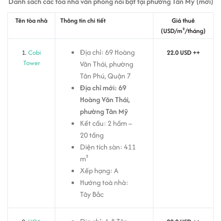
Danh sách các tòa nhà văn phòng nổi bật tại phường Tân Mỹ (mới)
Tên tòa nhà
Thông tin chi tiết
Giá thuê
(USD/m²/tháng)
Địa chỉ: 69 Hoàng
1.
Cobi
22.0 USD ++
Tower
Văn Thái, phường
Tân Phú, Quận 7
Địa chỉ mới: 69
Hoàng Văn Thái,
phường Tân Mỹ
Kết cấu: 2 hầm –
20 tầng
Diện tích sàn: 411
m²
Xếp hạng: A
Hướng toà nhà:
Tây Bắc