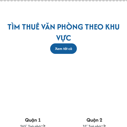
TÌM THUÊ VĂN PHÒNG THEO KHU
VỰC
Xem tất cả
Quận 1
Quận 2
265
Toà nhà
32
Toà nhà
+
+