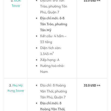
Địa chỉ: 6-8 Tân
2.
UOA
22.0 USD ++
Tower
Trào, phường Tân
Phú, Quận 7
Địa chỉ mới: 6-8
Tân Trào, phường
Tân Mỹ
Kết cấu: 4 hầm –
23 tầng
Diện tích sàn:
1.545 m²
Xếp hạng: A
Hướng toà nhà:
Nam
Địa chỉ: 8 Hoàng
3.
Phú Mỹ
32.0 USD ++
Hưng Tower
Văn Thái, phường
Tân Phú, Quận 7
Địa chỉ mới: 8
Hoàng Văn Thái,