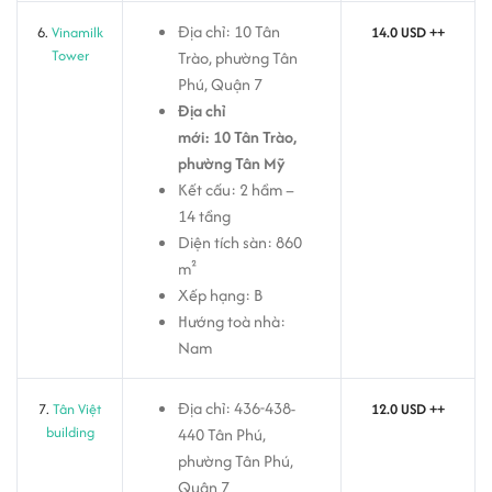
Địa chỉ: 10 Tân
6.
Vinamilk
14.0 USD ++
Tower
Trào, phường Tân
Phú, Quận 7
Địa chỉ
mới: 10 Tân Trào,
phường Tân Mỹ
Kết cấu: 2 hầm –
14 tầng
Diện tích sàn: 860
m²
Xếp hạng: B
Hướng toà nhà:
Nam
Địa chỉ: 436-438-
7.
Tân Việt
12.0 USD ++
building
440 Tân Phú,
phường Tân Phú,
Quận 7