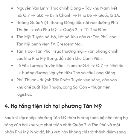
Nguyễn Văn Linh: Trục chính Đông – Tây khu Nam, kết
nối Q.7 → Q.8 → Bình Chánh → Nhà Bè → Quốc lộ 1A.
Hoàng Quốc Việt: Hướng Đông Bắc nối vào đường Phú
Thuận → cầu Phú Mỹ → Quận 2 → TP. Thủ Đức.
Tân Mỹ: Tuyến nội bộ, kết nối khu dân cư Tân Phú, chợ
Tân Mỹ, bệnh viện FV, Crescent Mall.
Tân Trào - Tân Phú: Trục thương mại – văn phòng chính
của khu Phú Mỹ Hưng, dẫn đến khu Cảnh Viên.
Lê Văn Lương: Tuyến Bắc – Nam từ Q.4 → Q.7 → Nhà Bè
→ hướng đường Nguyễn Hữu Thọ và cầu Long Kiểng.
Phú Thuận - Huỳnh Tấn Phát: Tuyến ven sông, dẫn vào
khu chế xuất Tân Thuận, cảng Sài Gòn – thuận tiện
logistics.
4. Hạ tầng tiện ích tại phường Tân Mỹ
Sau khi sáp nhập, phường Tân Mỹ thừa hưởng toàn bộ nền tảng hạ
tầng của hai khu vực phát triển nhất Quận 7 là Tân Phú và một
phần Phú Mỹ. Nhờ đó, khu vực này không chỉ trở thành điểm sáng