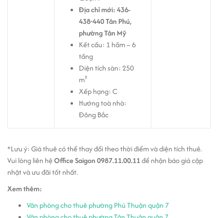
Địa chỉ mới: 436-
438-440 Tân Phú,
phường Tân Mỹ
Kết cấu: 1 hầm – 6
tầng
Diện tích sàn: 250
m²
Xếp hạng: C
Hướng toà nhà:
Đông Bắc
*Lưu ý: Giá thuê có thể thay đổi theo thời điểm và diện tích thuê.
Vui lòng liên hệ
Office Saigon 0987.11.00.11
để nhận báo giá cập
nhật và ưu đãi tốt nhất.
Xem thêm:
Văn phòng cho thuê phường Phú Thuận quận 7
Văn phòng cho thuê phường Tân Thuận quận 7