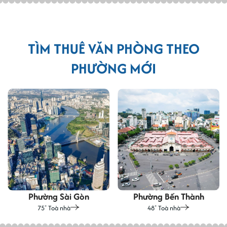
TÌM THUÊ VĂN PHÒNG THEO
PHƯỜNG MỚI
Phường Sài Gòn
Phường Bến Thành
75
Toà nhà
48
Toà nhà
+
+