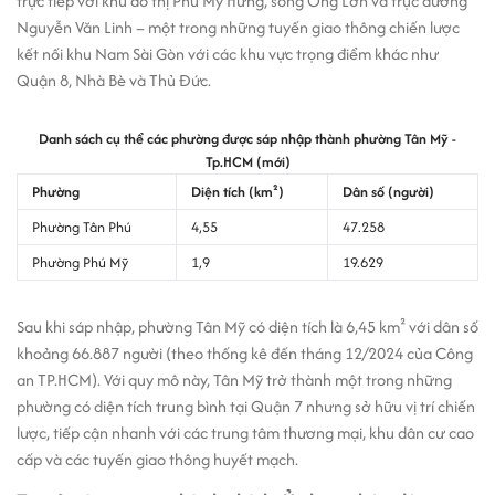
trực tiếp với khu đô thị Phú Mỹ Hưng, sông Ông Lớn và trục đường
Nguyễn Văn Linh – một trong những tuyến giao thông chiến lược
kết nối khu Nam Sài Gòn với các khu vực trọng điểm khác như
Quận 8, Nhà Bè và Thủ Đức.
Danh sách cụ thể các phường được sáp nhập thành phường Tân Mỹ -
Tp.HCM (mới)
Phường
Diện tích (km²)
Dân số (người)
Phường Tân Phú
4,55
47.258
Phường Phú Mỹ
1,9
19.629
Sau khi sáp nhập, phường Tân Mỹ có diện tích là 6,45 km² với dân số
khoảng 66.887 người (theo thống kê đến tháng 12/2024 của Công
an TP.HCM). Với quy mô này, Tân Mỹ trở thành một trong những
phường có diện tích trung bình tại Quận 7 nhưng sở hữu vị trí chiến
lược, tiếp cận nhanh với các trung tâm thương mại, khu dân cư cao
cấp và các tuyến giao thông huyết mạch.