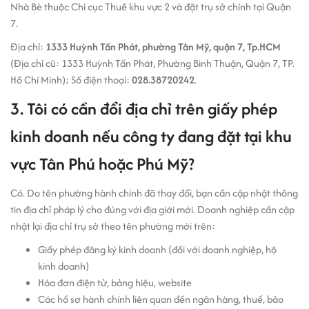
Nhà Bè thuộc Chi cục Thuế khu vực 2 và đặt trụ sở chính tại Quận
7.
Địa chỉ:
1333 Huỳnh Tấn Phát, phường Tân Mỹ, quận 7, Tp.HCM
(Địa chỉ cũ: 1333 Huỳnh Tấn Phát, Phường Bình Thuận, Quận 7, TP.
Hồ Chí Minh); Số điện thoại:
028.38720242
.
3. Tôi có cần đổi địa chỉ trên giấy phép
kinh doanh nếu công ty đang đặt tại khu
vực Tân Phú hoặc Phú Mỹ?
Có. Do tên phường hành chính đã thay đổi, bạn cần cập nhật thông
tin địa chỉ pháp lý cho đúng với địa giới mới. Doanh nghiệp cần cập
nhật lại địa chỉ trụ sở theo tên phường mới trên:
Giấy phép đăng ký kinh doanh (đối với doanh nghiệp, hộ
kinh doanh)
Hóa đơn điện tử, bảng hiệu, website
Các hồ sơ hành chính liên quan đến ngân hàng, thuế, bảo