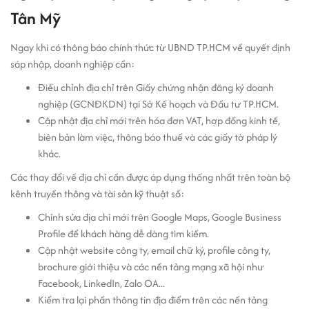
Tân Mỹ
Ngay khi có thông báo chính thức từ UBND TP.HCM về quyết định
sáp nhập, doanh nghiệp cần:
Điều chỉnh địa chỉ trên Giấy chứng nhận đăng ký doanh
nghiệp (GCNĐKDN) tại Sở Kế hoạch và Đầu tư TP.HCM.
Cập nhật địa chỉ mới trên hóa đơn VAT, hợp đồng kinh tế,
biên bản làm việc, thông báo thuế và các giấy tờ pháp lý
khác.
Các thay đổi về địa chỉ cần được áp dụng thống nhất trên toàn bộ
kênh truyền thông và tài sản kỹ thuật số:
Chỉnh sửa địa chỉ mới trên Google Maps, Google Business
Profile để khách hàng dễ dàng tìm kiếm.
Cập nhật website công ty, email chữ ký, profile công ty,
brochure giới thiệu và các nền tảng mạng xã hội như
Facebook, LinkedIn, Zalo OA...
Kiểm tra lại phần thông tin địa điểm trên các nền tảng