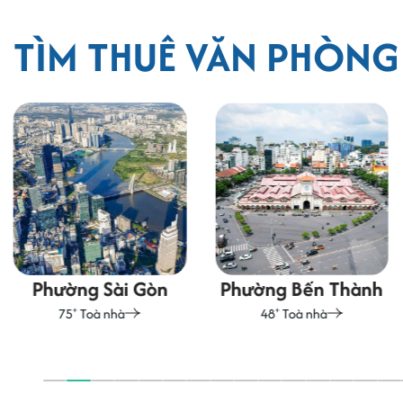
TÌM THUÊ VĂN PHÒN
Phường Sài Gòn
Phường Bến Thành
+
+
75
Toà nhà
48
Toà nhà