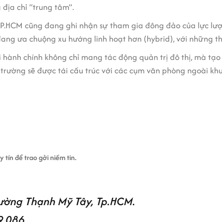
địa chỉ “trung tâm”.
TP.HCM cũng đang ghi nhận sự tham gia đông đảo của lực lượn
ang ưa chuộng xu hướng linh hoạt hơn (hybrid), với những thi
ới hành chính không chỉ mang tác động quản trị đô thị, mà tạ
thị trường sẽ được tái cấu trúc với các cụm văn phòng ngoài k
tín để trao gởi niềm tin.
ường Thạnh Mỹ Tây, Tp.HCM.
9.086