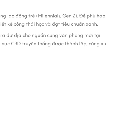
g lao động trẻ (Milennials, Gen Z). Để phù hợp
ết kế công thái học và đạt tiêu chuẩn xanh.
o ra dư địa cho nguồn cung văn phòng mới tại
hu vực CBD truyền thống được thành lập, cùng xu