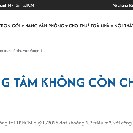
hạnh Mỹ Tây, Tp.HCM
Về chúng tôi
TRỌN GÓI
HẠNG VĂN PHÒNG
CHO THUÊ TOÀ NHÀ
NỘI THẤ
▼
▼
▼
ập trung ở khu vực Quận 1
G TÂM KHÔNG CÒN CH
hòng tại TP.HCM quý II/2025 đạt khoảng 2,9 triệu m2, với côn