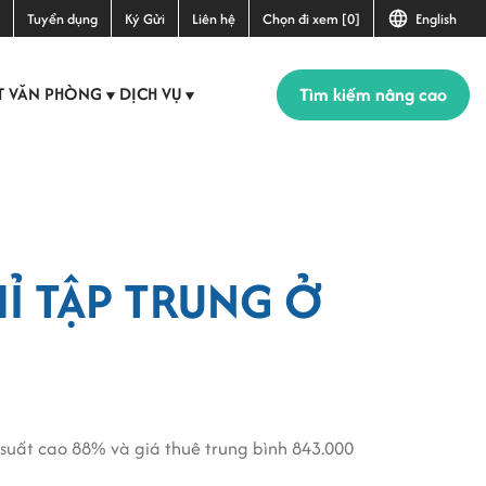
Tuyển dụng
Ký Gửi
Liên hệ
Chọn đi xem [0]
English
Tìm kiếm nâng cao
T VĂN PHÒNG
DỊCH VỤ
▼
▼
Ỉ TẬP TRUNG Ở
g suất cao 88% và giá thuê trung bình 843.000