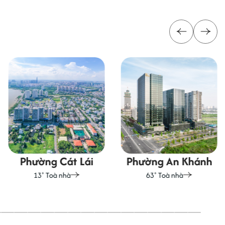
Phường Cát Lái
Phường An Khánh
+
+
13
Toà nhà
63
Toà nhà