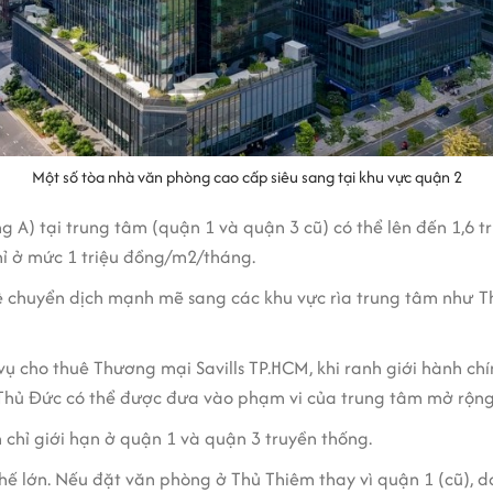
Một số tòa nhà văn phòng cao cấp siêu sang tại khu vực quận 2
g A) tại trung tâm (quận 1 và quận 3 cũ) có thể lên đến 1,6 
hỉ ở mức 1 triệu đồng/m2/tháng.
ê chuyển dịch mạnh mẽ sang các khu vực rìa trung tâm như T
ụ cho thuê Thương mại Savills TP.HCM, khi ranh giới hành chí
 Thủ Đức có thể được đưa vào phạm vi của trung tâm mở rộng
 chỉ giới hạn ở quận 1 và quận 3 truyền thống.
hế lớn. Nếu đặt văn phòng ở Thủ Thiêm thay vì quận 1 (cũ), 