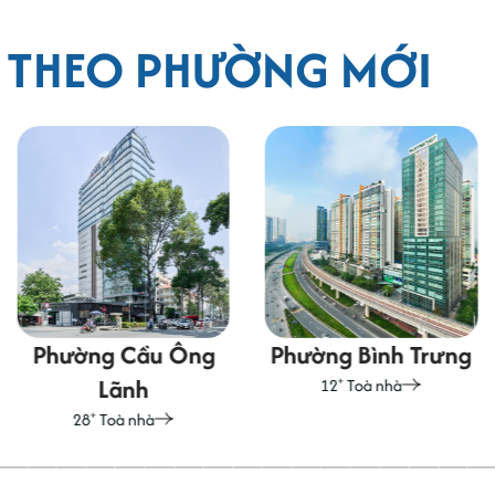
G THEO PHƯỜNG MỚI
Phường Cầu Ông
Phường Bình Trưng
Lãnh
+
12
Toà nhà
+
28
Toà nhà