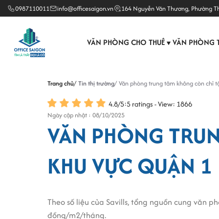
0987110011
info@officesaigon.vn
164 Nguyễn Văn Thương, Phường T
VĂN PHÒNG CHO THUÊ
VĂN PHÒNG 
▼
Trang chủ
Tin thị trường
Văn phòng trung tâm không còn chỉ t
4.8
/
5
:
5
ratings - View: 1866
Ngày cập nhật : 08/10/2025
VĂN PHÒNG TRUN
KHU VỰC QUẬN 1
Theo số liệu của Savills, tổng nguồn cung văn p
đồng/m2/tháng.