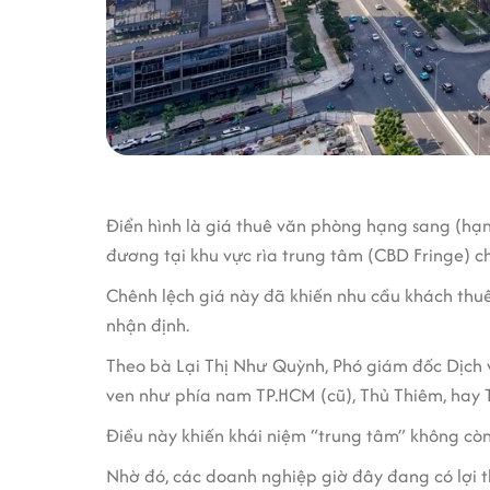
Điển hình là giá thuê văn phòng hạng sang (hạn
đương tại khu vực rìa trung tâm (CBD Fringe) c
Chênh lệch giá này đã khiến nhu cầu khách thu
nhận định.
Theo bà Lại Thị Như Quỳnh, Phó giám đốc Dịch v
ven như phía nam TP.HCM (cũ), Thủ Thiêm, hay
Điều này khiến khái niệm “trung tâm” không còn
Nhờ đó, các doanh nghiệp giờ đây đang có lợi t