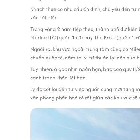
Khách thuê có nhu cầu ổn định, chủ yếu đến từ n
vận tải biển.
Trong vòng 2 năm tiếp theo, thành phố dự kiến
Marina IFC (quận 1 cũ) hay The Kross (quận 1 cũ
Ngoài ra, khu vực ngoài trung tâm cũng có Mile
chuẩn quốc tế, nằm tại vị trí thuận lợi nên hứa 
Tuy nhiên, ở góc nhìn ngắn hạn, báo cáo quý II
cạnh tranh khốc liệt hơn.
Lý do cốt lõi đến từ việc nguồn cung mới tăng m
văn phòng phân hoá rõ rệt giữa các khu vực sẽ 