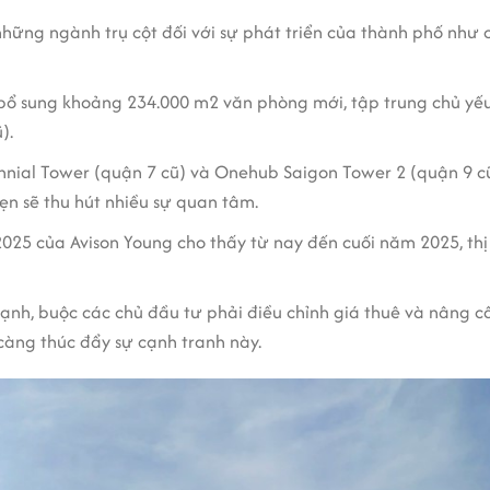
hững ngành trụ cột đối với sự phát triển của thành phố như c
 bổ sung khoảng 234.000 m2 văn phòng mới, tập trung chủ yếu
).
nnial Tower (quận 7 cũ) và Onehub Saigon Tower 2 (quận 9 cũ
hẹn sẽ thu hút nhiều sự quan tâm.
/2025 của Avison Young cho thấy từ nay đến cuối năm 2025, th
ạnh, buộc các chủ đầu tư phải điều chỉnh giá thuê và nâng cấ
càng thúc đẩy sự cạnh tranh này.