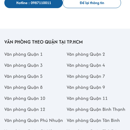
Hotline : 0987110011
Để lại thông tin
Bảng so sánh và phân bổ văn phòng tại
các phường
Tiêu chí
Phường Chánh
Phường Bình
Phường Phú
VĂN PHÒNG THEO QUẬN TẠI TP.HCM
Hưng
Đông
Định
Văn phòng Quận 1
Văn phòng Quận 2
Số lượng
5 tòa nhà
1 tòa nhà
4 tòa nhà
tòa nhà
Văn phòng Quận 3
Văn phòng Quận 4
Tuyến
Dương Bá Trạc,
Phạm Thế Hiển,
Võ Văn Kiệt,
đường
Cao Lỗ, Võ Liêm
Quốc lộ 50
Bến Cần Giuộc
Văn phòng Quận 5
Văn phòng Quận 7
nổi bật
Sơn
Văn phòng Quận 8
Văn phòng Quận 9
Mức giá
5–11
10–11
4–12
USD/m²/tháng
USD/m²/tháng
USD/m²/tháng
Văn phòng Quận 10
Văn phòng Quận 11
Phù hợp
SME, startup, văn
Doanh nghiệp
Logistics, kho
Văn phòng Quận 12
Văn phòng Quận Bình Thạnh
với
phòng đại diện
mở rộng,
vận, thương
showroom
mại
Văn phòng Quận Phú Nhuận
Văn phòng Quận Tân Bình