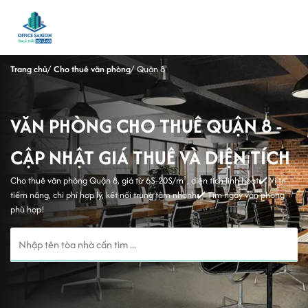
Trang chủ
Cho thuê văn phòng
Quận 8
VĂN PHÒNG CHO THUÊ QUẬN 8 -
CẬP NHẬT GIÁ THUÊ VÀ DIỆN TÍCH
Cho thuê văn phòng Quận 8, giá từ 6$-20$/m², diện tích linh hoạt✔️ Vị trí
tiềm năng, chi phí hợp lý, kết nối trung tâm nhanh✔️ Tìm ngay văn phòng
phù hợp!