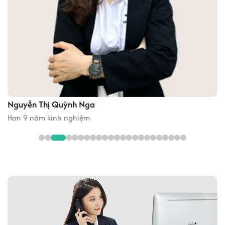
vừa và nhỏ cũng như các công ty cần mở rộng nhanh với chi phí
đầu tư ban đầu thấp. Bên cạnh yếu tố linh hoạt, nhiều chủ đầu tư
cũng chú trọng ứng dụng công nghệ quản lý tòa nhà, nâng cấp hệ
thống kỹ thuật và hướng đến tiêu chuẩn văn phòng xanh nhằm
nâng cao sức cạnh tranh.
Với lợi thế quỹ đất còn tương đối lớn, hạ tầng giao thông liên tục
được cải thiện và sự phát triển của các khu đô thị mới, Quận 8 được
kỳ vọng sẽ trở thành một trong những khu vực có nguồn cung văn
Nguyễn Thị Quỳnh Nga
phòng ổn định, phù hợp với các doanh nghiệp ưu tiên hiệu quả chi
Hơn 9 năm kinh nghiệm
phí và khả năng kết nối trong những năm tới.
3 xu hướng phát triển văn phòng tại quận 8