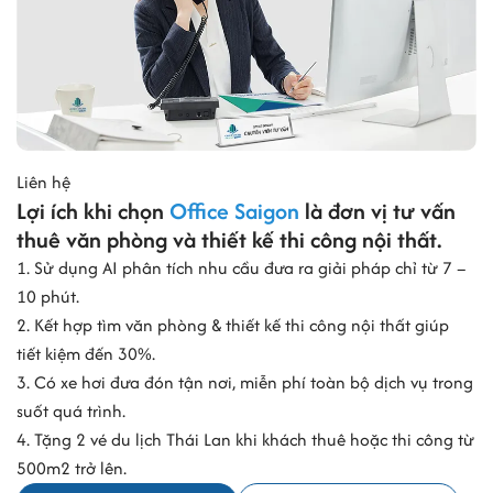
II. Văn phòng cho thuê Quận 8
phân bổ như thế nào theo phường
mới?
Từ ngày 01/07/2025, theo Nghị quyết số 1685/NQ-UBTVQH15 của
Liên hệ
Ủy ban Thường vụ Quốc hội, địa giới hành chính Quận 8 được sắp
Lợi ích khi chọn
Office Saigon
là đơn vị tư vấn
xếp lại thành ba phường mới gồm Chánh Hưng, Bình Đông và Phú
thuê văn phòng và thiết kế thi công nội thất.
Định. Việc điều chỉnh này không chỉ thay đổi địa giới quản lý mà còn
1. Sử dụng AI phân tích nhu cầu đưa ra giải pháp chỉ từ 7 –
tạo nên bức tranh mới cho thị trường văn phòng cho thuê tại khu
10 phút.
vực.
2. Kết hợp tìm văn phòng & thiết kế thi công nội thất giúp
Mỗi phường sở hữu lợi thế riêng về vị trí, hạ tầng giao thông, nguồn
tiết kiệm đến 30%.
cung văn phòng và nhóm khách thuê mục tiêu. Trong đó, Chánh
3. Có xe hơi đưa đón tận nơi, miễn phí toàn bộ dịch vụ trong
Hưng tiếp tục giữ vai trò là trung tâm văn phòng của Quận 8; Bình
suốt quá trình.
Đông được hưởng lợi từ quá trình chỉnh trang đô thị và phát triển
4. Tặng 2 vé du lịch Thái Lan khi khách thuê hoặc thi công từ
các khu dân cư mới; còn Phú Định nổi bật với lợi thế kết nối khu Tây
500m2 trở lên.
TP.HCM và chi phí thuê cạnh tranh.