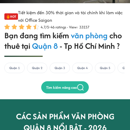
Tiết kiệm đến 30% thời gian và tài chính khi làm việc
HOT
với Office Saigon
4.7
/
5
:
46
ratings - View: 33237
Bạn đang tìm kiếm
văn phòng
cho
thuê tại
Quận 8
- Tp Hồ Chí Minh ?
Quận 1
Quận 2
Quận 3
Quận 4
Quận 5
Quận
Tìm kiếm nâng cao
CÁC SẢN PHẨM VĂN PHÒNG
QUẬN 8 NỔI BẬT - 2026