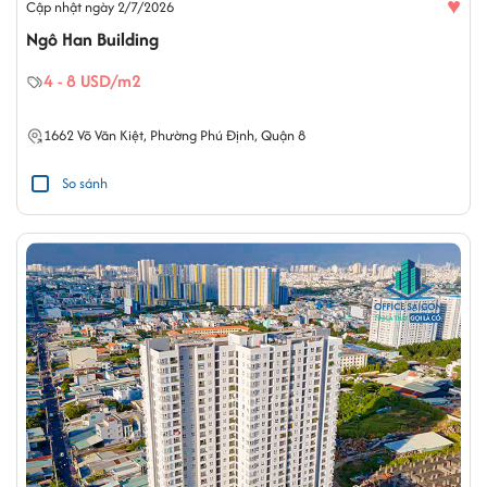
♥
Cập nhật ngày 2/7/2026
Ngô Han Building
4 - 8 USD/m2
1662 Võ Văn Kiệt,
Phường Phú Định
,
Quận 8
So sánh