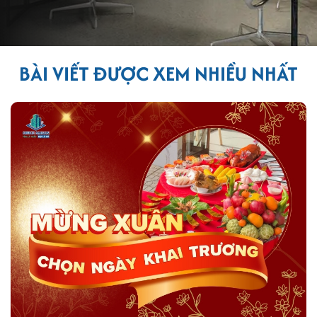
BÀI VIẾT ĐƯỢC XEM NHIỀU NHẤT