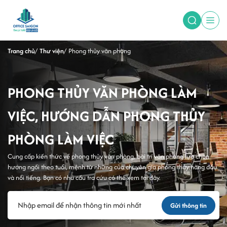
Trang chủ
Thư viện
Phong thủy văn phòng
PHONG THỦY VĂN PHÒNG LÀM
VIỆC, HƯỚNG DẪN PHONG THỦY
PHÒNG LÀM VIỆC
Cung cấp kiến thức về phong thủy văn phòng, bài trí văn phòng lựa chọn
hướng ngồi theo tuổi, mệnh từ những của chuyên gia phong thủy hàng đầu
và nổi tiếng. Bạn có nhu cầu tra cứu có thể xem tại đây.
Gửi thông tin