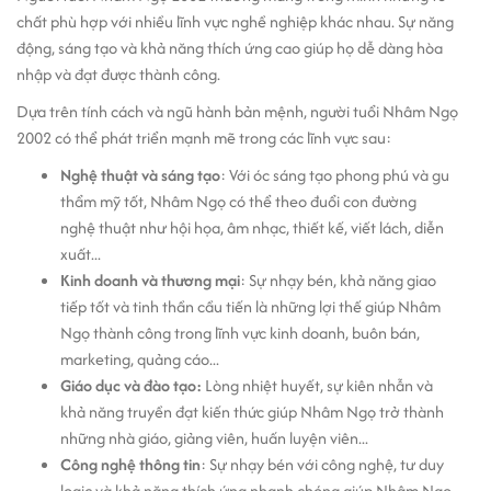
chất phù hợp với nhiều lĩnh vực nghề nghiệp khác nhau. Sự năng
động, sáng tạo và khả năng thích ứng cao giúp họ dễ dàng hòa
nhập và đạt được thành công.
Dựa trên tính cách và ngũ hành bản mệnh, người tuổi Nhâm Ngọ
2002 có thể phát triển mạnh mẽ trong các lĩnh vực sau:
Nghệ thuật và sáng tạo
: Với óc sáng tạo phong phú và gu
thẩm mỹ tốt, Nhâm Ngọ có thể theo đuổi con đường
nghệ thuật như hội họa, âm nhạc, thiết kế, viết lách, diễn
xuất...
Kinh doanh và thương mại
: Sự nhạy bén, khả năng giao
tiếp tốt và tinh thần cầu tiến là những lợi thế giúp Nhâm
Ngọ thành công trong lĩnh vực kinh doanh, buôn bán,
marketing, quảng cáo...
Giáo dục và đào tạo:
Lòng nhiệt huyết, sự kiên nhẫn và
khả năng truyền đạt kiến thức giúp Nhâm Ngọ trở thành
những nhà giáo, giảng viên, huấn luyện viên...
Công nghệ thông tin
: Sự nhạy bén với công nghệ, tư duy
logic và khả năng thích ứng nhanh chóng giúp Nhâm Ngọ