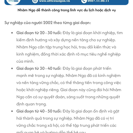
Nhâm Ngọ dễ thành công trong lĩnh vực du lịch hoặc dịch vụ
Sự nghiệp của người 2002 theo từng giai đoạn:
Giai đoạn từ 20 - 30 tuổi:
Đây là giai đoạn khởi nghiệp, tìm
kiếm định hướng và xây dựng nền tảng cho sự nghiệp.
Nhâm Ngọ cần tập trung học hỏi, trau dồi kiến thức và
kinh nghiệm, đồng thời xác định rõ mục tiêu nghề nghiệp
của mình.
Giai đoạn từ 30 - 40 tuổi
: Đây là giai đoạn phát triển
mạnh mẽ trong sự nghiệp. Nhâm Ngọ đã có kinh nghiệm
và nền tảng vững chắc, có thể thăng tiến trong công việc
hoặc khởi nghiệp riêng. Giai đoạn này cũng đòi hỏi Nhâm
Ngọ cần có sự quyết đoán, sáng suốt trong những quyết
định quan trọng.
Giai đoạn từ 40 - 50 tuổi:
Đây là giai đoạn ổn định và gặt
hái thành quả trong sự nghiệp. Nhâm Ngọ đã có vị trí
vững chắc trong xã hội, có thể tập trung phát triển các
mối quan hệ và hướng dẫn thế hệ sau.