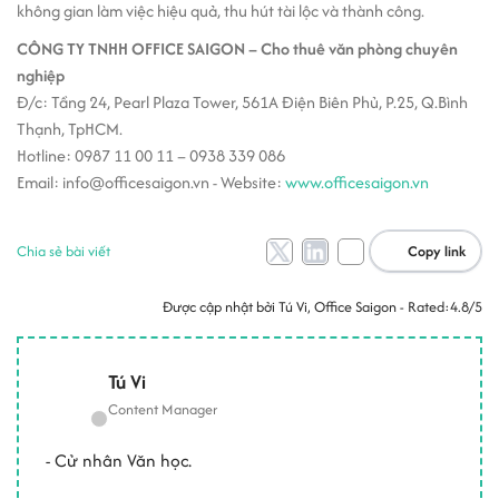
không gian làm việc hiệu quả, thu hút tài lộc và thành công.
CÔNG TY TNHH OFFICE SAIGON – Cho thuê văn phòng chuyên
nghiệp
Đ/c: Tầng 24, Pearl Plaza Tower, 561A Điện Biên Phủ, P.25, Q.Bình
Thạnh, TpHCM.
Hotline: 0987 11 00 11 – 0938 339 086
Email: info@officesaigon.vn - Website:
www.officesaigon.vn
Chia sẻ bài viết
Copy link
Được cập nhật bởi
Tú Vi
, Office Saigon - Rated:
4.8/5
Tú Vi
Content Manager
- Cử nhân Văn học.