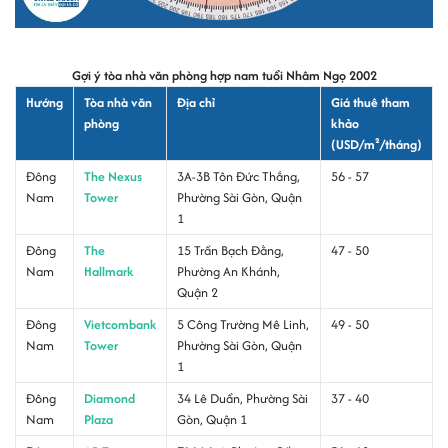
Gợi ý tòa nhà văn phòng hợp nam tuổi Nhâm Ngọ 2002
Hướng
Tòa nhà văn
Địa chỉ
Giá thuê tham
phòng
khảo
(USD/m²/tháng)
Đông
The Nexus
3A-3B Tôn Đức Thắng,
56 - 57
Nam
Tower
Phường Sài Gòn, Quận
1
Đông
The
15 Trần Bạch Đằng,
47 - 50
Nam
Hallmark
Phường An Khánh,
Quận 2
Đông
Vietcombank
5 Công Trường Mê Linh,
49 - 50
Nam
Tower
Phường Sài Gòn, Quận
1
Đông
Diamond
34 Lê Duẩn, Phường Sài
37 - 40
Nam
Plaza
Gòn, Quận 1