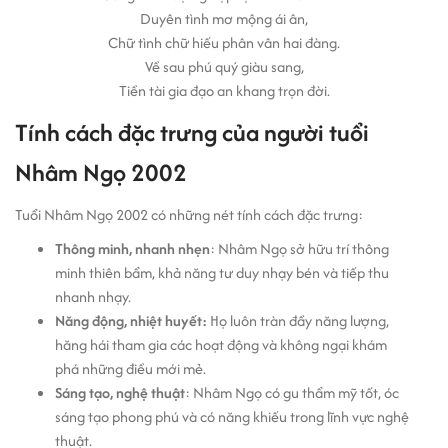
Duyên tình mơ mộng ái ân,
Chữ tình chữ hiếu phân vân hai đàng.
Về sau phú quý giàu sang,
Tiền tài gia đạo an khang trọn đời
.
Tính cách đặc trưng của người tuổi
Nhâm Ngọ 2002
Tuổi Nhâm Ngọ 2002 có những nét tính cách đặc trưng:
Thông minh, nhanh nhẹn
: Nhâm Ngọ sở hữu trí thông
minh thiên bẩm, khả năng tư duy nhạy bén và tiếp thu
nhanh nhạy.
Năng động, nhiệt huyết:
Họ luôn tràn đầy năng lượng,
hăng hái tham gia các hoạt động và không ngại khám
phá những điều mới mẻ.
Sáng tạo, nghệ thuật
: Nhâm Ngọ có gu thẩm mỹ tốt, óc
sáng tạo phong phú và có năng khiếu trong lĩnh vực nghệ
thuật.