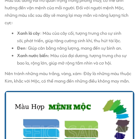
Màu sắc đóng vai trò quan trọng trong phong thủy, có thể ảnh
hưởng đến vận mệnh của mỗi người. Đối với người mệnh Mộc,
những màu sắc sau đây sẽ mang lại may mắn và năng lượng tích
cực:
Xanh lá cây
: Màu của cây cối, tượng trưng cho sự sinh
sôi, phát triển, giúp tăng cường sinh khí, thu hút tài lộc.
Đen
: Giúp cân bằng năng lượng, mang đến sự bình an.
Xanh nước biển:
Màu của đại dương, tượng trưng cho sự
bao la, rộng lớn, giúp mở rộng tầm nhìn và cơ hội.
Nên tránh những màu trắng, vàng, xám: Đây là những màu thuộc
Kim, khắc với Mộc, có thể mang đến những điều không may mắn.