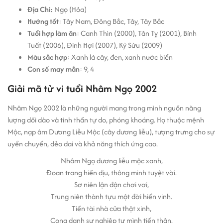
Địa Chi:
Ngọ (Hỏa)
Hướng tốt
: Tây Nam, Đông Bắc, Tây, Tây Bắc
Tuổi hợp làm ăn
: Canh Thìn (2000), Tân Tỵ (2001), Bính
Tuất (2006), Đinh Hợi (2007), Kỷ Sửu (2009)
Màu sắc hợp
: Xanh lá cây, đen, xanh nước biển
Con số may mắn
: 9, 4
Giải mã tử vi tuổi Nhâm Ngọ 2002
Nhâm Ngọ 2002 là những người mang trong mình nguồn năng
lượng dồi dào và tinh thần tự do, phóng khoáng. Họ thuộc mệnh
Mộc, nạp âm Dương Liễu Mộc (cây dương liễu), tượng trưng cho sự
uyển chuyển, dẻo dai và khả năng thích ứng cao.
Nhâm Ngọ dương liễu mộc xanh,
Đoan trang hiền dịu, thông minh tuyệt vời.
Sơ niên lận đận chơi vơi,
Trung niên thành tựu một đời hiển vinh.
Tiền tài nhà cửa thật xinh,
Cong danh sự nghiệp tự mình tiến thân.