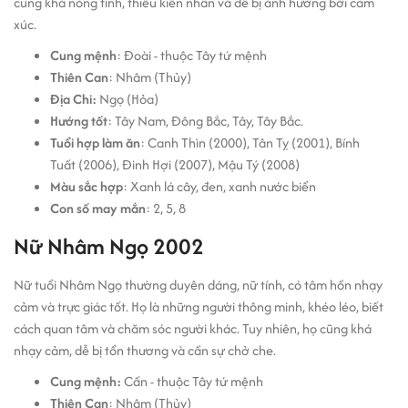
cũng khá nóng tính, thiếu kiên nhẫn và dễ bị ảnh hưởng bởi cảm
xúc.
Cung mệnh
: Đoài - thuộc Tây tứ mệnh
Thiên Can
: Nhâm (Thủy)
Địa Chi:
Ngọ (Hỏa)
Hướng tốt
: Tây Nam, Đông Bắc, Tây, Tây Bắc.
Tuổi hợp làm ăn
: Canh Thìn (2000), Tân Tỵ (2001), Bính
Tuất (2006), Đinh Hợi (2007), Mậu Tý (2008)
Màu sắc hợp
: Xanh lá cây, đen, xanh nước biển
Con số may mắn
: 2, 5, 8
Nữ Nhâm Ngọ 2002
Nữ tuổi Nhâm Ngọ thường duyên dáng, nữ tính, có tâm hồn nhạy
cảm và trực giác tốt. Họ là những người thông minh, khéo léo, biết
cách quan tâm và chăm sóc người khác. Tuy nhiên, họ cũng khá
nhạy cảm, dễ bị tổn thương và cần sự chở che.
Cung mệnh:
Cấn - thuộc Tây tứ mệnh
Thiên Can
: Nhâm (Thủy)