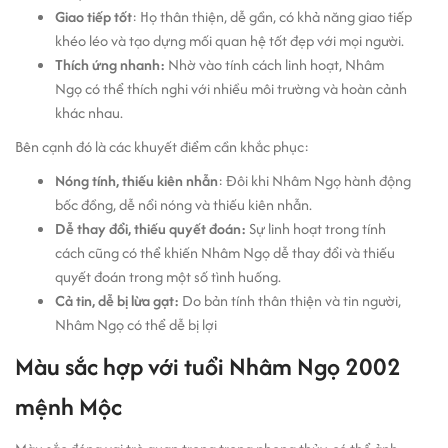
Giao tiếp tốt
: Họ thân thiện, dễ gần, có khả năng giao tiếp
khéo léo và tạo dựng mối quan hệ tốt đẹp với mọi người.
Thích ứng nhanh:
Nhờ vào tính cách linh hoạt, Nhâm
Ngọ có thể thích nghi với nhiều môi trường và hoàn cảnh
khác nhau.
Bên cạnh đó là các khuyết điểm cần khắc phục:
Nóng tính, thiếu kiên nhẫn
: Đôi khi Nhâm Ngọ hành động
bốc đồng, dễ nổi nóng và thiếu kiên nhẫn.
Dễ thay đổi, thiếu quyết đoán:
Sự linh hoạt trong tính
cách cũng có thể khiến Nhâm Ngọ dễ thay đổi và thiếu
quyết đoán trong một số tình huống.
Cả tin, dễ bị lừa gạt:
Do bản tính thân thiện và tin người,
Nhâm Ngọ có thể dễ bị lợi
Màu sắc hợp với tuổi Nhâm Ngọ 2002
mệnh Mộc