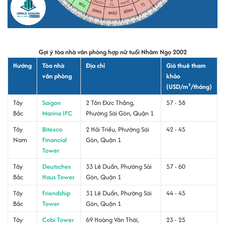
Gợi ý tòa nhà văn phòng hợp nữ tuổi Nhâm Ngọ 2002
Hướng
Tòa nhà
Địa chỉ
Giá thuê tham
văn phòng
khảo
(USD/m²/tháng)
Tây
Saigon
2 Tôn Đức Thắng,
57 - 58
Bắc
Marina IFC
Phường Sài Gòn, Quận 1
Tây
Bitexco
2 Hải Triều, Phường Sài
42 - 45
Nam
Financial
Gòn, Quận 1
Tower
Tây
Deutsches
33 Lê Duẩn, Phường Sài
57 - 60
Bắc
Haus Tower
Gòn, Quận 1
Tây
Friendship
31 Lê Duẩn, Phường Sài
44 - 45
Bắc
Tower
Gòn, Quận 1
Tây
Cobi Tower
69 Hoàng Văn Thái,
23 - 25