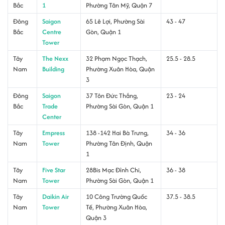
Bắc
1
Phường Tân Mỹ, Quận 7
Đông
Saigon
65 Lê Lợi, Phường Sài
43 - 47
Bắc
Centre
Gòn, Quận 1
Tower
Tây
The Nexx
32 Phạm Ngọc Thạch,
25.5 - 28.5
Nam
Building
Phường Xuân Hòa, Quận
3
Đông
Saigon
37 Tôn Đức Thắng,
23 - 24
Bắc
Trade
Phường Sài Gòn, Quận 1
Center
Tây
Empress
138 -142 Hai Bà Trưng,
34 - 36
Nam
Tower
Phường Tân Định, Quận
1
Tây
Five Star
28Bis Mạc Đỉnh Chi,
36 - 38
Nam
Tower
Phường Sài Gòn, Quận 1
Tây
Daikin Air
10 Công Trường Quốc
37.5 - 38.5
Nam
Tower
Tế, Phường Xuân Hòa,
Quận 3