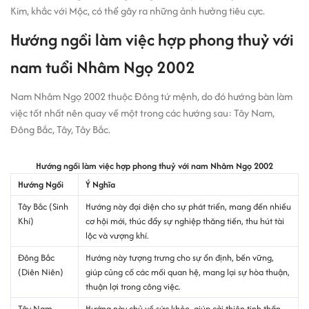
Kim, khắc với Mộc, có thể gây ra những ảnh hưởng tiêu cực.
Hướng ngồi làm việc hợp phong thuỷ với
nam tuổi Nhâm Ngọ 2002
Nam Nhâm Ngọ 2002 thuộc Đông tứ mệnh, do đó hướng bàn làm
việc tốt nhất nên quay về một trong các hướng sau: Tây Nam,
Đông Bắc, Tây, Tây Bắc.
Hướng ngồi làm việc hợp phong thuỷ với nam Nhâm Ngọ 2002
Hướng Ngồi
Ý Nghĩa
Tây Bắc (Sinh
Hướng này đại diện cho sự phát triển, mang đến nhiều
Khí)
cơ hội mới, thúc đẩy sự nghiệp thăng tiến, thu hút tài
lộc và vượng khí.
Đông Bắc
Hướng này tượng trưng cho sự ổn định, bền vững,
(Diên Niên)
giúp củng cố các mối quan hệ, mang lại sự hòa thuận,
thuận lợi trong công việc.
Tây Nam
Hướng này chủ về sức khỏe, giúp cải thiện tinh thần,