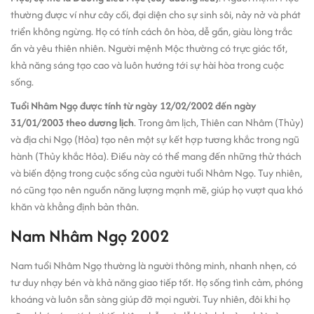
thường được ví như cây cối, đại diện cho sự sinh sôi, nảy nở và phát
triển không ngừng. Họ có tính cách ôn hòa, dễ gần, giàu lòng trắc
ẩn và yêu thiên nhiên. Người mệnh Mộc thường có trực giác tốt,
khả năng sáng tạo cao và luôn hướng tới sự hài hòa trong cuộc
sống.
Tuổi Nhâm Ngọ được tính từ ngày 12/02/2002 đến ngày
31/01/2003 theo dương lịch
. Trong âm lịch, Thiên can Nhâm (Thủy)
và địa chi Ngọ (Hỏa) tạo nên một sự kết hợp tương khắc trong ngũ
hành (Thủy khắc Hỏa). Điều này có thể mang đến những thử thách
và biến động trong cuộc sống của người tuổi Nhâm Ngọ. Tuy nhiên,
nó cũng tạo nên nguồn năng lượng mạnh mẽ, giúp họ vượt qua khó
khăn và khẳng định bản thân.
Nam Nhâm Ngọ 2002
Nam tuổi Nhâm Ngọ thường là người thông minh, nhanh nhẹn, có
tư duy nhạy bén và khả năng giao tiếp tốt. Họ sống tình cảm, phóng
khoáng và luôn sẵn sàng giúp đỡ mọi người. Tuy nhiên, đôi khi họ