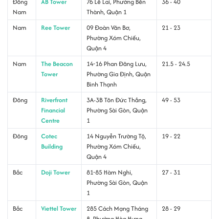
Đông
AB Tower
76 Lê Lai, Phường Bến
36 - 40
Nam
Thành, Quận 1
Nam
Ree Tower
09 Đoàn Văn Bơ,
21 - 23
Phường Xóm Chiếu,
Quận 4
Nam
The Beacon
14-16 Phan Đăng Lưu,
21.5 - 24.5
Tower
Phường Gia Định, Quận
Bình Thạnh
Đông
Riverfront
3A-3B Tôn Đức Thắng,
49 - 53
Financial
Phường Sài Gòn, Quận
Centre
1
Đông
Cotec
14 Nguyễn Trường Tộ,
19 - 22
Building
Phường Xóm Chiếu,
Quận 4
Bắc
Doji Tower
81-85 Hàm Nghi,
27 - 31
Phường Sài Gòn, Quận
1
Bắc
Viettel Tower
285 Cách Mạng Tháng
28 - 29
8, Phường Hòa Hưng,