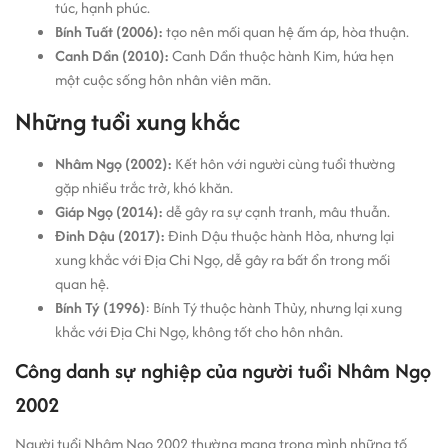
túc, hạnh phúc.
Bính Tuất (2006):
tạo nên mối quan hệ ấm áp, hòa thuận.
Canh Dần (2010):
Canh Dần thuộc hành Kim, hứa hẹn
một cuộc sống hôn nhân viên mãn.
Những tuổi xung khắc
Nhâm Ngọ (2002):
Kết hôn với người cùng tuổi thường
gặp nhiều trắc trở, khó khăn.
Giáp Ngọ (2014):
dễ gây ra sự cạnh tranh, mâu thuẫn.
Đinh Dậu (2017):
Đinh Dậu thuộc hành Hỏa, nhưng lại
xung khắc với Địa Chi Ngọ, dễ gây ra bất ổn trong mối
quan hệ.
Bính Tý (1996)
: Bính Tý thuộc hành Thủy, nhưng lại xung
khắc với Địa Chi Ngọ, không tốt cho hôn nhân.
Công danh sự nghiệp của người tuổi Nhâm Ngọ
2002
Người tuổi Nhâm Ngọ 2002 thường mang trong mình những tố