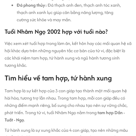
Đá phong thủy:
Đá thạch anh đen, thạch anh tóc xanh,
thạch anh xanh lục giúp cân bằng năng lượng, tăng
cường sức khỏe và may mắn.
Tuổi Nhâm Ngọ 2002 hợp với tuổi nào?
Việc xem xét tuổi hợp trong làm ăn, kết hôn hay các mối quan hệ xã
hội khác dựa trên những nguyên tắc cơ bản của tử vi, đặc biệt là
các khái niệm tam hợp, tứ hành xung và ngũ hành tương sinh
tương khắc.
Tìm hiểu về tam hợp, tứ hành xung
Tam hợp là sự kết hợp của 3 con giáp tạo thành một mối quan hệ
hài hòa, tương trợ lẫn nhau. Trong tam hợp, mỗi con giáp đều có
những điểm mạnh riêng, bổ sung cho nhau tạo nên sự vững chắc,
phát triển. Trong tử vi, tuổi Nhâm Ngọ nằm trong
tam hợp Dần -
Tuất - Ngọ
.
Tứ hành xung là sự xung khắc của 4 con giáp, tạo nên những mâu