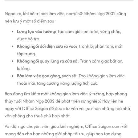
Ngoài ra, khi bố trí bàn làm việc, nam/ nữ Nhâm Ngọ 2002 cũng
nên lưu ý một số điểm sau:
Lưng tựa vào tường:
Tạo cảm giác an toàn, vững chắc,
được hỗ trợ.
Không ngồi đối diện cửa ra vào:
Tránh bị phân tâm, mất
tập trung.
Không ngồi quay lưng ra cửa sổ:
Tránh cảm giác bất an,
lo lắng.
Bàn làm việc gọn gàng, sạch sẽ:
Tạo không gian làm việc
thoải mái, tăng cường năng lượng tích cực.
Bạn đang tìm kiếm một không gian làm việc lý tưởng, hợp phong
thủy tuổi Nhâm Ngọ 2002 để phát triển sự nghiệp? Hãy liên hệ
ngay với Office Saigon để được tư vấn và lựa chọn những toà nhà
văn phòng cho thuê phù hợp nhất.
Với đội ngũ chuyên viên giàu kinh nghiệm, Office Saigon cam kết
mang đến cho bạn những giải pháp tối ưu, giúp bạn tạo dựng