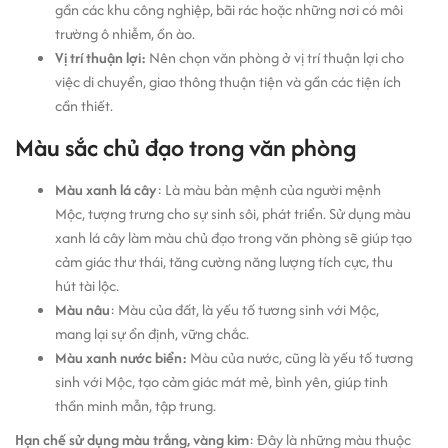
gần các khu công nghiệp, bãi rác hoặc những nơi có môi
trường ô nhiễm, ồn ào.
Vị trí thuận lợi:
Nên chọn văn phòng ở vị trí thuận lợi cho
việc di chuyển, giao thông thuận tiện và gần các tiện ích
cần thiết.
Màu sắc chủ đạo trong văn phòng
Màu xanh lá cây
: Là màu bản mệnh của người mệnh
Mộc, tượng trưng cho sự sinh sôi, phát triển. Sử dụng màu
xanh lá cây làm màu chủ đạo trong văn phòng sẽ giúp tạo
cảm giác thư thái, tăng cường năng lượng tích cực, thu
hút tài lộc.
Màu nâu
: Màu của đất, là yếu tố tương sinh với Mộc,
mang lại sự ổn định, vững chắc.
Màu xanh nước biển:
Màu của nước, cũng là yếu tố tương
sinh với Mộc, tạo cảm giác mát mẻ, bình yên, giúp tinh
thần minh mẫn, tập trung.
Hạn chế sử dụng màu trắng, vàng kim
: Đây là những màu thuộc