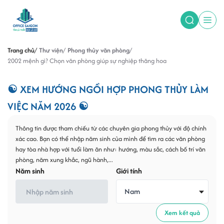
Trang chủ
Thư viện
Phong thủy văn phòng
2002 mệnh gì? Chọn văn phòng giúp sự nghiệp thăng hoa
☯ XEM HƯỚNG NGỒI HỢP PHONG THỦY LÀM
VIỆC NĂM 2026 ☯
Thông tin được tham chiếu từ các chuyên gia phong thủy với độ chính
xác cao. Bạn có thể nhập năm sinh của mình để tìm ra các văn phòng
hay tòa nhà hợp với tuổi làm ăn như: hướng, màu sắc, cách bố trí văn
phòng, năm xung khắc, ngũ hành,...
Năm sinh
Giới tính
Nam
Xem kết quả