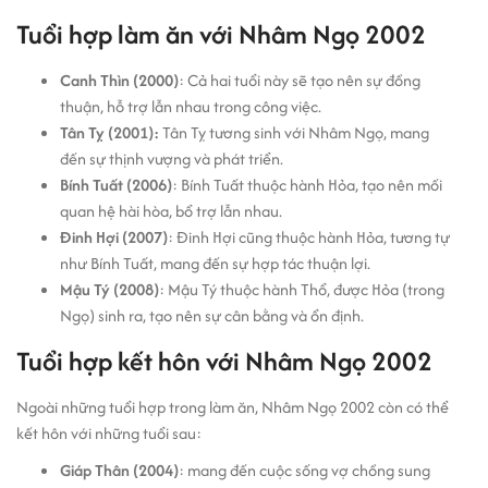
Tuổi hợp làm ăn với Nhâm Ngọ 2002
Canh Thìn (2000)
: Cả hai tuổi này sẽ tạo nên sự đồng
thuận, hỗ trợ lẫn nhau trong công việc.
Tân Tỵ (2001):
Tân Tỵ tương sinh với Nhâm Ngọ, mang
đến sự thịnh vượng và phát triển.
Bính Tuất (2006)
: Bính Tuất thuộc hành Hỏa, tạo nên mối
quan hệ hài hòa, bổ trợ lẫn nhau.
Đinh Hợi (2007)
: Đinh Hợi cũng thuộc hành Hỏa, tương tự
như Bính Tuất, mang đến sự hợp tác thuận lợi.
Mậu Tý (2008)
: Mậu Tý thuộc hành Thổ, được Hỏa (trong
Ngọ) sinh ra, tạo nên sự cân bằng và ổn định.
Tuổi hợp kết hôn với Nhâm Ngọ 2002
Ngoài những tuổi hợp trong làm ăn, Nhâm Ngọ 2002 còn có thể
kết hôn với những tuổi sau:
Giáp Thân (2004)
: mang đến cuộc sống vợ chồng sung