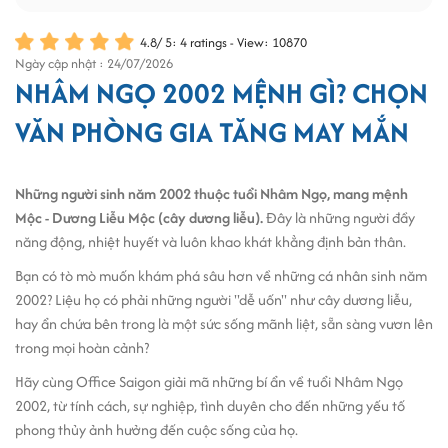
4.8
/
5
:
4
ratings - View: 10870
Ngày cập nhật : 24/07/2026
NHÂM NGỌ 2002 MỆNH GÌ? CHỌN
VĂN PHÒNG GIA TĂNG MAY MẮN
Những người sinh năm 2002 thuộc tuổi Nhâm Ngọ, mang mệnh
Mộc - Dương Liễu Mộc (cây dương liễu).
Đây là những người đầy
năng động, nhiệt huyết và luôn khao khát khẳng định bản thân.
Bạn có tò mò muốn khám phá sâu hơn về những cá nhân sinh năm
2002? Liệu họ có phải những người "dễ uốn" như cây dương liễu,
hay ẩn chứa bên trong là một sức sống mãnh liệt, sẵn sàng vươn lên
trong mọi hoàn cảnh?
Hãy cùng Office Saigon giải mã những bí ẩn về tuổi Nhâm Ngọ
2002, từ tính cách, sự nghiệp, tình duyên cho đến những yếu tố
phong thủy ảnh hưởng đến cuộc sống của họ.