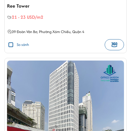
Ree Tower
21 - 23 USD/m2
09
Đoàn Văn Bơ
,
Phường Xóm Chiếu
,
Quận 4
So sánh