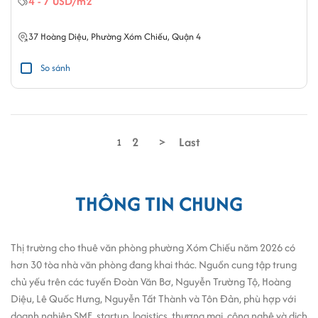
4 - 7 USD/m2
37
Hoàng Diệu
,
Phường Xóm Chiếu
,
Quận 4
So sánh
2
>
Last
1
THÔNG TIN CHUNG
Thị trường cho thuê văn phòng phường Xóm Chiếu năm 2026 có
hơn 30 tòa nhà văn phòng đang khai thác. Nguồn cung tập trung
chủ yếu trên các tuyến Đoàn Văn Bơ, Nguyễn Trường Tộ, Hoàng
Diệu, Lê Quốc Hưng, Nguyễn Tất Thành và Tôn Đản, phù hợp với
doanh nghiệp SME, startup, logistics, thương mại, công nghệ và dịch