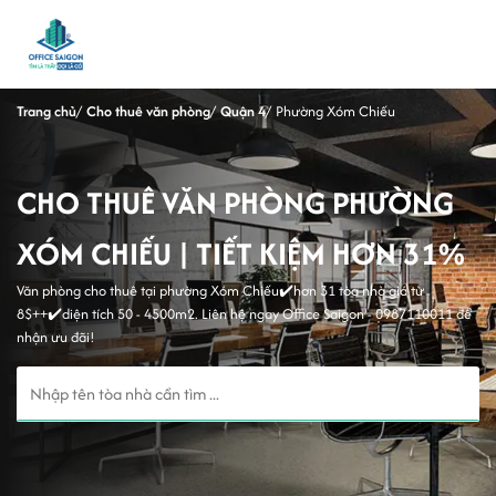
Trang chủ
Cho thuê văn phòng
Quận 4
Phường Xóm Chiếu
CHO THUÊ VĂN PHÒNG PHƯỜNG
XÓM CHIẾU | TIẾT KIỆM HƠN 31%
Văn phòng cho thuê tại phường Xóm Chiếu✔️hơn 31 tòa nhà giá từ
8$++✔️diện tích 50 - 4500m2. Liên hệ ngay Office Saigon - 0987110011 để
nhận ưu đãi!