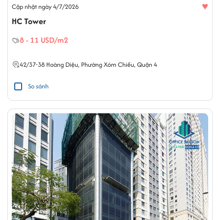
♥
Cập nhật ngày 4/7/2026
HC Tower
8 - 11 USD/m2
42/37-38
Hoàng Diệu
,
Phường Xóm Chiếu
,
Quận 4
So sánh