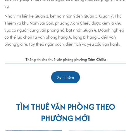
vụ.
Nhờ vị trí liền kề Quận 1, kết nối nhanh đến Quận 5, Quận 7, Thủ
Thiêm và khu Nam Sài Gòn, phường Xóm Chiếu được xem là khu
vực có nguồn cung văn phòng nổi bật nhất Quận 4. Doanh nghiệp
có thể lựa chọn từ văn phòng hạng A, hạng B, hạng C đến văn
phòng giá rẻ, tùy theo ngân sách, diện tích và yêu cầu vận hành.
Thông tin cho thuê văn phòng phường Xóm Chiếu
Tiêu chí
Thông tin chi tiết
Khu vực
Phường Xóm Chiếu, TP.HCM
Xem thêm
Số lượng
Hơn 30 tòa nhà văn phòng
tòa nhà
Phân khúc
Hạng A, hạng B, hạng C, văn phòng giá rẻ
TÌM THUÊ VĂN PHÒNG THEO
phổ biến
PHƯỜNG MỚI
Giá thuê
5-30 USD/m²/tháng
tham khảo