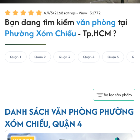
4.9
/
5
:
2168
ratings - View: 31772
Bạn đang tìm kiếm
văn phòng
tại
Phường Xóm Chiếu
- Tp.HCM ?
Quận 1
Quận 2
Quận 3
Quận 4
Quận 5
Quận
Bộ lọc sản phẩm
DANH SÁCH VĂN PHÒNG PHƯỜNG
XÓM CHIẾU, QUẬN 4