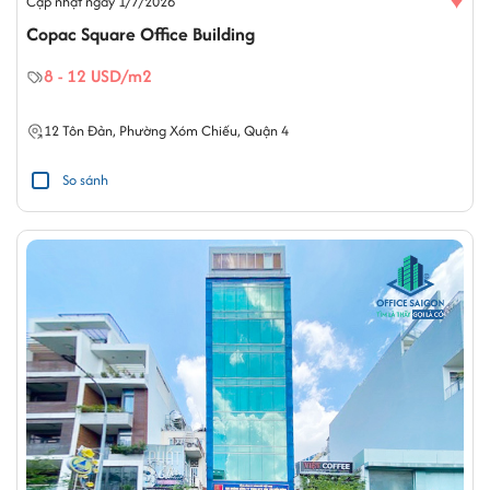
♥
Cập nhật ngày 1/7/2026
Copac Square Office Building
8 - 12 USD/m2
12
Tôn Đản
,
Phường Xóm Chiếu
,
Quận 4
So sánh