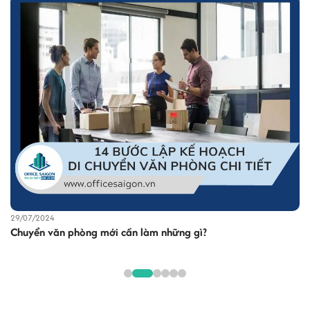
I.
Thị trường văn phòng cho thuê tại phường Xóm Chiếu
năm 2026 có gì nổi bật?
II.
Giá thuê văn phòng phường Xóm Chiếu năm 2026 là
bao nhiêu?
III.
Tiện ích văn phòng cho thuê tại phường Xóm Chiếu có
gì nổi bật?
IV.
Các tuyến đường và cụm văn phòng nổi bật tại
phường Xóm Chiếu
V.
Top tòa nhà văn phòng nổi bật tại phường Xóm Chiếu
VI.
So sánh thị trường văn phòng phường Xóm Chiếu với
các phường mới tại Quận 4
VII.
Lợi thế khi thuê văn phòng tại phường Xóm Chiếu
VIII.
Dịch vụ tư vấn thuê văn phòng tại Office Saigon
29/07/2024
IX.
Cách nhận báo giá văn phòng mới nhất tại phường
Chuyển văn phòng mới cần làm những gì?
Xóm Chiếu
I. Thị trường văn phòng cho thuê tại phường
Xóm Chiếu năm 2026 có gì nổi bật?