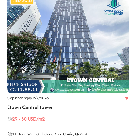
LEED GOLD
♥
Cập nhật ngày 2/7/2026
Etown Central tower
29 - 30 USD/m2
11
Đoàn Văn Bơ
,
Phường Xóm Chiếu
,
Quận 4