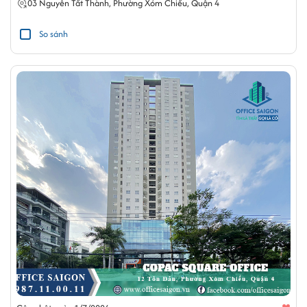
03
Nguyễn Tất Thành
,
Phường Xóm Chiếu
,
Quận 4
So sánh