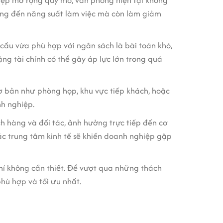
iệp mở rộng quy mô, văn phòng hiện tại không
ưởng đến năng suất làm việc mà còn làm giảm
ầu vừa phù hợp với ngân sách là bài toán khó,
ng tài chính có thể gây áp lực lớn trong quá
cơ bản như phòng họp, khu vực tiếp khách, hoặc
nh nghiệp.
ch hàng và đối tác, ảnh hưởng trực tiếp đến cơ
ác trung tâm kinh tế sẽ khiến doanh nghiệp gặp
phí không cần thiết. Để vượt qua những thách
phù hợp và tối ưu nhất.