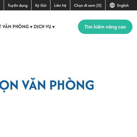
Tuyển dụng
Ký Gửi
Liên hệ
Chọn đi xem [0]
English
Tìm kiếm nâng cao
T VĂN PHÒNG
DỊCH VỤ
▼
▼
CHỌN VĂN PHÒNG