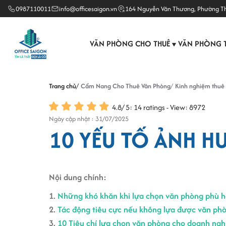
0987110011
info@officesaigon.vn
164 Nguyễn Văn Thương, Phường T
VĂN PHÒNG CHO THUÊ
VĂN PHÒNG 
▼
Trang chủ
Cẩm Nang Cho Thuê Văn Phòng
Kinh nghiệm thuê
4.8
/
5
:
14
ratings - View: 8972
Ngày cập nhật : 31/07/2025
10 YẾU TỐ ẢNH 
Nội dung chính:
1.
Những khó khăn khi lựa chọn văn phòng phù 
2.
Tác động tiêu cực nếu không lựa được văn ph
3.
10 Tiêu chí lựa chọn văn phòng cho doanh ngh