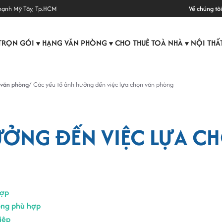
hạnh Mỹ Tây, Tp.HCM
Về chúng tôi
TRỌN GÓI
HẠNG VĂN PHÒNG
CHO THUÊ TOÀ NHÀ
NỘI THẤ
▼
▼
▼
 văn phòng
Các yếu tố ảnh hưởng đến việc lựa chọn văn phòng
HƯỞNG ĐẾN VIỆC LỰA 
hợp
òng phù hợp
iệp