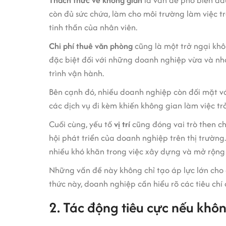
Thách thức về không gian
là vấn đề phổ biến đầ
còn đủ sức chứa, làm cho môi trường làm việc 
tinh thần của nhân viên.
Chi phí thuê văn phòng
cũng là một trở ngại kh
đặc biệt đối với những doanh nghiệp vừa và nhỏ
trình vận hành.
Bên cạnh đó, nhiều doanh nghiệp còn đối mặt v
các dịch vụ đi kèm khiến không gian làm việc t
Cuối cùng, yếu tố
vị trí
cũng đóng vai trò then ch
hội phát triển của doanh nghiệp trên thị trườn
nhiều khó khăn trong việc xây dựng và mở rộng
Những vấn đề này không chỉ tạo áp lực lớn cho 
thức này, doanh nghiệp cần hiểu rõ các tiêu chí
2. Tác động tiêu cực nếu khô