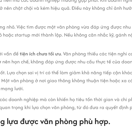
u tiên mà các doanh nghiệp thường gặp phải. Khi doanh ngh
trở nên chật chội và kém hiệu quả. Điều này không chỉ ảnh h
ông nhỏ. Việc tìm được một văn phòng vừa đáp ứng được nhu c
 hoặc startup mới thành lập. Nếu không cân nhắc kỹ, gánh nặ
ới vấn đề
tiện ích chưa tối ưu
. Văn phòng thiếu các tiện nghi 
rở nên hạn chế, không đáp ứng được nhu cầu thực tế của doa
ốt. Lựa chọn sai vị trí có thể làm giảm khả năng tiếp cận khá
g. Một văn phòng ở nơi giao thông không thuận tiện hoặc xa c
 mạng lưới.
các doanh nghiệp mà còn khiến họ tiêu tốn thời gian và chi 
 quan trọng khi lựa chọn văn phòng, từ đó đưa ra quyết định 
ng lựa được văn phòng phù hợp.