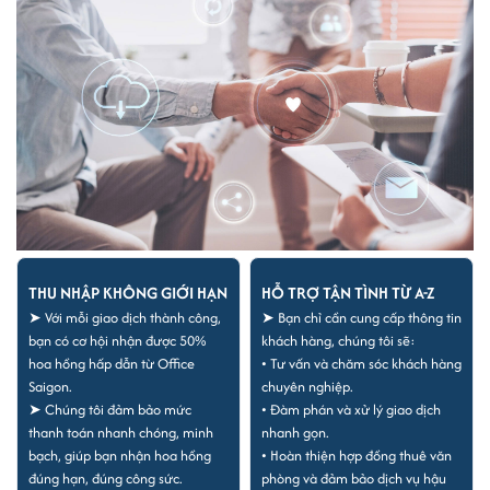
THU NHẬP KHÔNG GIỚI HẠN
HỖ TRỢ TẬN TÌNH TỪ A-Z
➤ Với mỗi giao dịch thành công,
➤ Bạn chỉ cần cung cấp thông tin
bạn có cơ hội nhận được 50%
khách hàng, chúng tôi sẽ:
hoa hồng hấp dẫn từ Office
• Tư vấn và chăm sóc khách hàng
Saigon.
chuyên nghiệp.
➤ Chúng tôi đảm bảo mức
• Đàm phán và xử lý giao dịch
thanh toán nhanh chóng, minh
nhanh gọn.
bạch, giúp bạn nhận hoa hồng
• Hoàn thiện hợp đồng thuê văn
đúng hạn, đúng công sức.
phòng và đảm bảo dịch vụ hậu