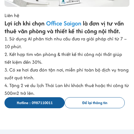
Liên hệ
Lợi ích khi chọn
Office Saigon
là đơn vị tư vấn
thuê văn phòng và thiết kế thi công nội thất.
1. Sử dụng AI phân tích nhu cầu đưa ra giải pháp chỉ từ 7 –
10 phút.
2. Kết hợp tìm văn phòng & thiết kế thi công nội thất giúp
tiết kiệm đến 30%.
3. Có xe hơi đưa đón tận nơi, miễn phí toàn bộ dịch vụ trong
suốt quá trình.
4. Tặng 2 vé du lịch Thái Lan khi khách thuê hoặc thi công từ
500m2 trở lên.
Hotline : 0987110011
Để lại thông tin