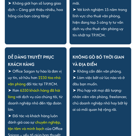
➤ Không giới hạn số lượng giao
mãi.
dịch – Càng giới thiệu nhiều, hoa
➤ Với kinh nghiệm 15 năm trong
hồng của bạn càng tăng!
lĩnh vực cho thuê văn phòng,
hiện đang top 3 công ty tư vấn
dịch vụ cho thuê văn phòng uy
tín nhất tại TP.HCM.
DỄ DÀNG THUYẾT PHỤC
KHÔNG GÒ BÓ THỜI GIAN
KHÁCH HÀNG
VÀ ĐỊA ĐIỂM
➤ Office Saigon tự hào là đơn vị
➤ Không cần đến văn phòng.
uy tín, sở hữu hơn
2230 tòa nhà
➤ Làm việc bất cứ lúc nào và ở
văn phòng
đối tác tại TP.HCM.
đâu bạn muốn.
➤ Hơn
6350 khách hàng đã hài
➤ Phù hợp với mọi đối tượng:
lòng
với dịch vụ của chúng tôi, từ
nhân viên văn phòng, freelancer,
doanh nghiệp nhỏ đến tập đoàn
chủ doanh nghiệp nhỏ hay bất kỳ
lớn.
ai có mối quan hệ rộng rãi.
➤ Đối tác và khách hàng luôn
đánh giá cao sự
chuyên nghiệp,
tận tâm và minh bạch
của Office
Saigon – yếu tố giúp bạn thuyết