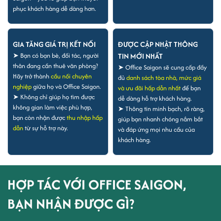
phục khách hàng dễ dàng hơn.
GIA TĂNG GIÁ TRỊ KẾT NỐI
ĐƯỢC CẬP NHẬT THÔNG
➤ Bạn có bạn bè, đối tác, người
TIN MỚI NHẤT
thân đang cần thuê văn phòng?
➤ Office Saigon sẽ cung cấp đầy
Hãy trở thành
cầu nối chuyên
đủ
danh sách tòa nhà, mức giá
nghiệp
giữa họ và Office Saigon.
và ưu đãi hấp dẫn nhất
để bạn
➤ Không chỉ giúp họ tìm được
dễ dàng hỗ trợ khách hàng.
không gian làm việc phù hợp,
➤ Thông tin minh bạch, rõ ràng,
bạn còn nhận được
thu nhập hấp
giúp bạn nhanh chóng nắm bắt
dẫn
từ sự hỗ trợ này.
và đáp ứng mọi nhu cầu của
khách hàng.
HỢP TÁC VỚI OFFICE SAIGON,
BẠN NHẬN ĐƯỢC GÌ?