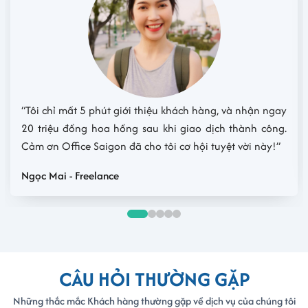
ôi chỉ mất 5 phút giới thiệu khách hàng, và nhận ngay
“Hợp
 triệu đồng hoa hồng sau khi giao dịch thành công.
thu 
m ơn Office Saigon đã cho tôi cơ hội tuyệt vời này!”
Ngân
ọc Mai - Freelance
CÂU HỎI THƯỜNG GẶP
Những thắc mắc Khách hàng thường gặp về dịch vụ của chúng tôi