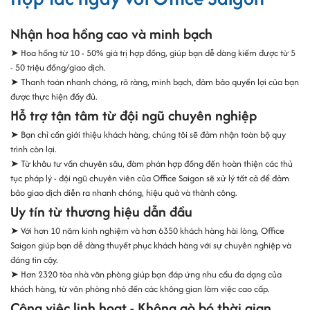
Nhận hoa hồng cao và minh bạch
➤ Hoa hồng từ 10 - 50% giá trị hợp đồng, giúp bạn dễ dàng kiếm được từ 5
- 50 triệu đồng/giao dịch.
➤ Thanh toán nhanh chóng, rõ ràng, minh bạch, đảm bảo quyền lợi của bạn
được thực hiện đầy đủ.
Hỗ trợ tận tâm từ đội ngũ chuyên nghiệp
➤ Bạn chỉ cần giới thiệu khách hàng, chúng tôi sẽ đảm nhận toàn bộ quy
trình còn lại.
➤ Từ khâu tư vấn chuyên sâu, đàm phán hợp đồng đến hoàn thiện các thủ
tục pháp lý - đội ngũ chuyên viên của Office Saigon sẽ xử lý tất cả để đảm
bảo giao dịch diễn ra nhanh chóng, hiệu quả và thành công.
Uy tín từ thương hiệu dẫn đầu
➤ Với hơn 10 năm kinh nghiệm và hơn 6350 khách hàng hài lòng, Office
Saigon giúp bạn dễ dàng thuyết phục khách hàng với sự chuyên nghiệp và
đáng tin cậy.
➤ Hơn 2320 tòa nhà văn phòng giúp bạn đáp ứng nhu cầu đa dạng của
khách hàng, từ văn phòng nhỏ đến các không gian làm việc cao cấp.
Công việc linh hoạt - Không gò bó thời gian