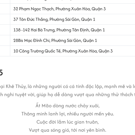
32 Phạm Ngọc Thạch, Phường Xuân Hòa, Quận 3
37 Tôn Đức Thắng, Phường Sài Gòn, Quận 1
138 -142 Hai Bà Trưng, Phường Tân Định, Quận 1
28Bis Mạc Đỉnh Chi, Phường Sài Gòn, Quận 1
10 Công Trường Quốc Tế, Phường Xuân Hòa, Quận 3
5
 Khê Thủy, là những người có cá tính độc lập, mạnh mẽ và lu
ích nghi tuyệt vời, giúp họ dễ dàng vượt qua những thử thách 
Ất Mão dòng nước chảy xuôi,
Thông minh lanh lợi, nhiều người mến yêu.
Cuộc đời lắm lúc gian truân,
Vượt qua sóng gió, tới nơi yên bình.