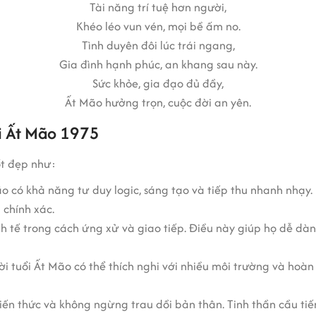
Tài năng trí tuệ hơn người,
Khéo léo vun vén, mọi bề ấm no.
Tình duyên đôi lúc trái ngang,
Gia đình hạnh phúc, an khang sau này.
Sức khỏe, gia đạo đủ đầy,
Ất Mão hưởng trọn, cuộc đời an yên
.
ổi Ất Mão 1975
ốt đẹp như:
o có khả năng tư duy logic, sáng tạo và tiếp thu nhanh nhạy.
 chính xác.
inh tế trong cách ứng xử và giao tiếp. Điều này giúp họ dễ d
ời tuổi Ất Mão có thể thích nghi với nhiều môi trường và hoàn
iến thức và không ngừng trau dồi bản thân. Tinh thần cầu ti