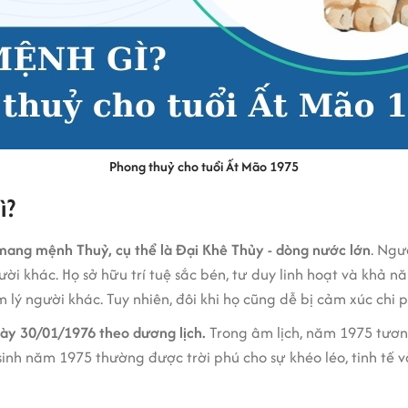
Phong thuỷ cho tuổi Ất Mão 1975
ì?
mang mệnh Thuỷ, cụ thể là Đại Khê Thủy - dòng nước lớn
. Ngư
i khác. Họ sở hữu trí tuệ sắc bén, tư duy linh hoạt và khả n
ý người khác. Tuy nhiên, đôi khi họ cũng dễ bị cảm xúc chi ph
ày 30/01/1976 theo dương lịch.
Trong âm lịch, năm 1975 tươn
nh năm 1975 thường được trời phú cho sự khéo léo, tinh tế v