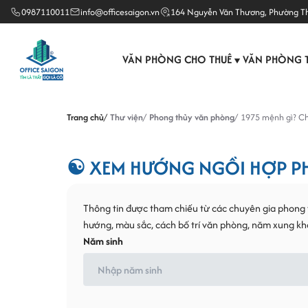
0987110011
info@officesaigon.vn
164 Nguyễn Văn Thương, Phường T
VĂN PHÒNG CHO THUÊ
VĂN PHÒNG 
▼
Trang chủ
Thư viện
Phong thủy văn phòng
1975 mệnh gì? Ch
☯ XEM HƯỚNG NGỒI HỢP PH
Thông tin được tham chiếu từ các chuyên gia phong t
hướng, màu sắc, cách bố trí văn phòng, năm xung khắ
Năm sinh