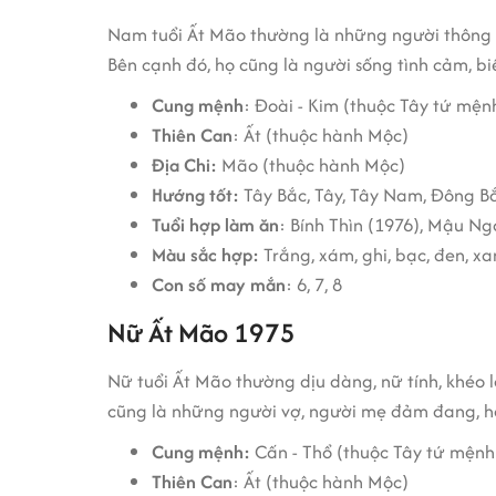
Nam tuổi Ất Mão thường là những người thông min
Bên cạnh đó, họ cũng là người sống tình cảm, b
Cung mệnh
: Đoài - Kim (thuộc Tây tứ mện
Thiên Can
: Ất (thuộc hành Mộc)
Địa Chi:
Mão (thuộc hành Mộc)
Hướng tốt:
Tây Bắc, Tây, Tây Nam, Đông B
Tuổi hợp làm ăn
: Bính Thìn (1976), Mậu N
Màu sắc hợp:
Trắng, xám, ghi, bạc, đen, x
Con số may mắn
: 6, 7, 8
Nữ Ất Mão 1975
Nữ tuổi Ất Mão thường dịu dàng, nữ tính, khéo l
cũng là những người vợ, người mẹ đảm đang, hết
Cung mệnh:
Cấn - Thổ (thuộc Tây tứ mệnh
Thiên Can
: Ất (thuộc hành Mộc)