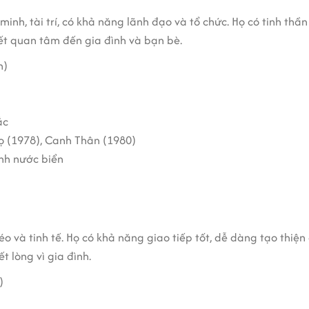
h, tài trí, có khả năng lãnh đạo và tổ chức. Họ có tinh thần c
iết quan tâm đến gia đình và bạn bè.
h)
ắc
gọ (1978), Canh Thân (1980)
anh nước biển
éo và tinh tế. Họ có khả năng giao tiếp tốt, dễ dàng tạo thi
 lòng vì gia đình.
)