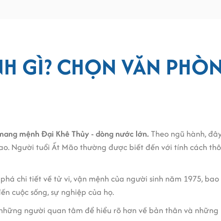
H GÌ? CHỌN VĂN PHÒN
mang mệnh Đại Khê Thủy - dòng nước lớn.
Theo ngũ hành, đây
. Người tuổi Ất Mão thường được biết đến với tính cách thôn
phá chi tiết về tử vi, vận mệnh của người sinh năm 1975, bao 
ến cuộc sống, sự nghiệp của họ.
 những người quan tâm để hiểu rõ hơn về bản thân và những