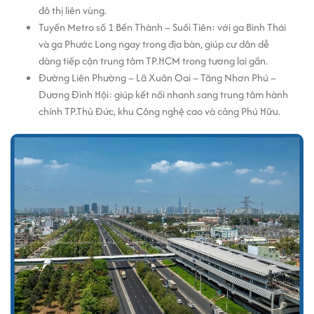
đô thị liên vùng.
Tuyến Metro số 1 Bến Thành – Suối Tiên: với ga Bình Thái
và ga Phước Long ngay trong địa bàn, giúp cư dân dễ
dàng tiếp cận trung tâm TP.HCM trong tương lai gần.
Đường Liên Phường – Lã Xuân Oai – Tăng Nhơn Phú –
Dương Đình Hội: giúp kết nối nhanh sang trung tâm hành
chính TP.Thủ Đức, khu Công nghệ cao và cảng Phú Hữu.