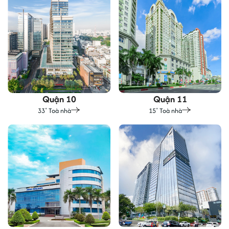
Quận 10
Quận 11
33
Toà nhà
15
Toà nhà
+
+