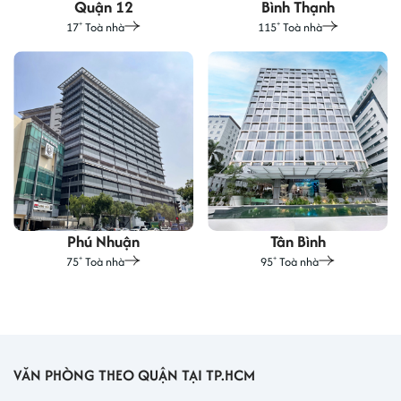
Quận 12
Bình Thạnh
17
Toà nhà
115
Toà nhà
+
+
Phú Nhuận
Tân Bình
75
Toà nhà
95
Toà nhà
+
+
VĂN PHÒNG THEO QUẬN TẠI TP.HCM