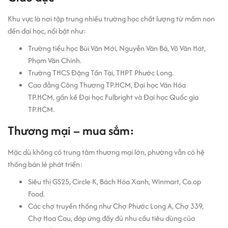
Khu vực là nơi tập trung nhiều trường học chất lượng từ mầm non
đến đại học, nổi bật như:
Trường tiểu học Bùi Văn Mới, Nguyễn Văn Bá, Võ Văn Hát,
Phạm Văn Chính.
Trường THCS Đặng Tấn Tài, THPT Phước Long.
Cao đẳng Công Thương TP.HCM, Đại học Văn Hóa
TP.HCM, gần kề Đại học Fulbright và Đại học Quốc gia
TP.HCM.
Thương mại – mua sắm:
Mặc dù không có trung tâm thương mại lớn, phường vẫn có hệ
thống bán lẻ phát triển:
Siêu thị GS25, Circle K, Bách Hóa Xanh, Winmart, Co.op
Food.
Các chợ truyền thống như Chợ Phước Long A, Chợ 339,
Chợ Hoa Cau, đáp ứng đầy đủ nhu cầu tiêu dùng của