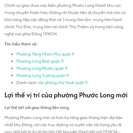
Chính sự giao thoa này biến phường Phước Long thành khu vực
trung chuyển hoàn hảo, không chỉ thuận tiện di chuyển mà còn có
khả năng tiếp cận đồng thời cả 3 trung tâm lớn: trung tâm hành
chính Thủ Đức, trung tâm tài chính Thủ Thiêm và trung tâm công
nghệ cao phía Đông TPHCM.
Tìm hiểu thêm về:
Phường Tăng Nhơn Phú quận 9
Phường Long Bình quận 9
Phường Long Phước quận 9
Phường Long Trường quận 9
Danh sách
văn phòng cho thuê quận 9
Lợi thế vị trí của phường Phước Long mới
Lợi thế kết nối giao thông liên vùng
Phường Phước Long mới sở hữu hạ tầng giao thông hiện đại bậc
nhất khu Đông, với các trục đường và tuyến vận tải trọng yếu đi
qua. Nổi bật là Xa lộ Hà Nội (Võ Nguyên Giáp) kết nối TP.HCM –