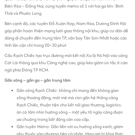
Biên Hòa – Đồng Nai, cùng tuyến metro số 1 với hai ga lớn: Bình
Thái và Phước Long.
Bên cạnh đó, các tuyến Đỗ Xuân Hợp, Nam Hòa, Dương Đình Hội
góp phần hoàn thiện mạng lưới giao thông nội khu, giúp cư dân dễ
dàng di chuyển đến trung tâm TP, sân bay Tân Sơn Nhất hoặc các
tỉnh lân cận chỉ trong 20–30 phút.
Cầu Rạch Chiếc tạo trục đường mới kết nối Xa lộ Hà Nội vào cảng
Cát Lái thông qua khu Công nghệ cao, giúp kéo giảm ùn tắc ở cửa
ngõ phía Đông TP HCM.
Gần sông – gần ga – gần trung tâm
Gần sông Rạch Chiếc: không chỉ mang đến không gian
sống thoáng đãng, mát mẻ mà còn gần hệ thống cảng
Rạch Chiếc, thuận tiện cho kết nối giao thương, logistics.
án có tầm nhìn hướng sông – một yếu tố ngày càng được
ưa chuộng trong bất động sản cao cấp.
Gần tuyến Metro: Gắn liền với xu hướng sống xanh, giảm
phụ thuộc vào phương tiện cá nhân, tăng giá trị khai thác