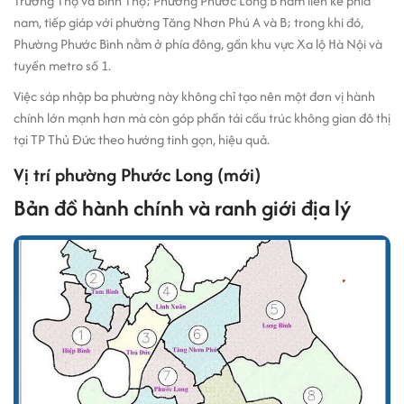
Trường Thọ và Bình Thọ; Phường Phước Long B nằm liền kề phía
nam, tiếp giáp với phường Tăng Nhơn Phú A và B; trong khi đó,
Phường Phước Bình nằm ở phía đông, gần khu vực Xa lộ Hà Nội và
tuyến metro số 1.
Việc sáp nhập ba phường này không chỉ tạo nên một đơn vị hành
chính lớn mạnh hơn mà còn góp phần tái cấu trúc không gian đô thị
tại TP Thủ Đức theo hướng tinh gọn, hiệu quả.
Vị trí phường Phước Long (mới)
Bản đồ hành chính và ranh giới địa lý