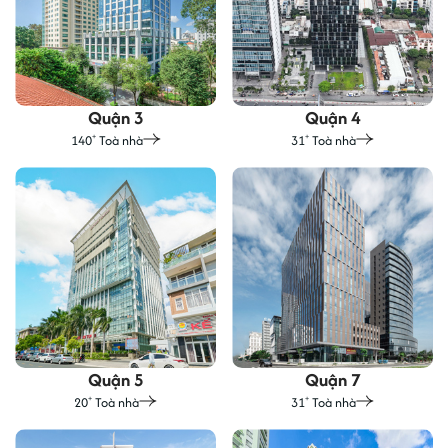
Quận 3
Quận 4
140
Toà nhà
31
Toà nhà
+
+
Quận 5
Quận 7
20
Toà nhà
31
Toà nhà
+
+