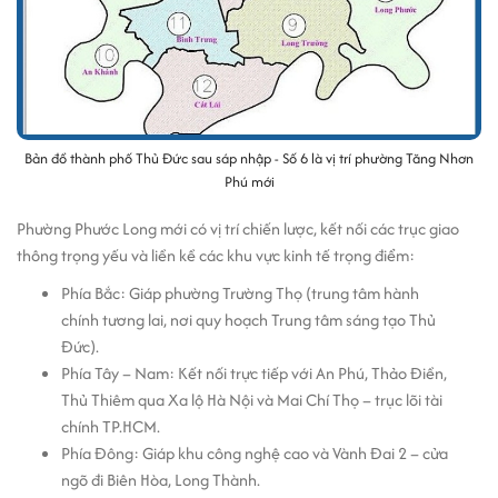
Bản đồ thành phố Thủ Đức sau sáp nhập - Số 6 là vị trí phường Tăng Nhơn
Phú mới
Phường Phước Long mới có vị trí chiến lược, kết nối các trục giao
thông trọng yếu và liền kề các khu vực kinh tế trọng điểm:
Phía Bắc: Giáp phường Trường Thọ (trung tâm hành
chính tương lai, nơi quy hoạch Trung tâm sáng tạo Thủ
Đức).
Phía Tây – Nam: Kết nối trực tiếp với An Phú, Thảo Điền,
Thủ Thiêm qua Xa lộ Hà Nội và Mai Chí Thọ – trục lõi tài
chính TP.HCM.
Phía Đông: Giáp khu công nghệ cao và Vành Đai 2 – cửa
ngõ đi Biên Hòa, Long Thành.