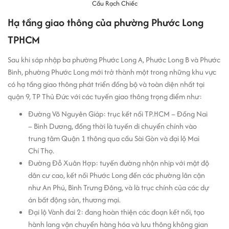
Cầu Rạch Chiếc
Hạ tầng giao thông của phường Phước Long
TPHCM
Sau khi sáp nhập ba phường Phước Long A, Phước Long B và Phước
Bình, phường Phước Long mới trở thành một trong những khu vực
có hạ tầng giao thông phát triển đồng bộ và toàn diện nhất tại
quận 9, TP Thủ Đức với các tuyến giao thông trọng điểm như:
Đường Võ Nguyên Giáp: trục kết nối TP.HCM – Đồng Nai
– Bình Dương, đồng thời là tuyến di chuyển chính vào
trung tâm Quận 1 thông qua cầu Sài Gòn và đại lộ Mai
Chí Thọ.
Đường Đỗ Xuân Hợp: tuyến đường nhộn nhịp với mật độ
dân cư cao, kết nối Phước Long đến các phường lân cận
như An Phú, Bình Trưng Đông, và là trục chính của các dự
án bất động sản, thương mại.
Đại lộ Vành đai 2: đang hoàn thiện các đoạn kết nối, tạo
hành lang vận chuyển hàng hóa và lưu thông không gian