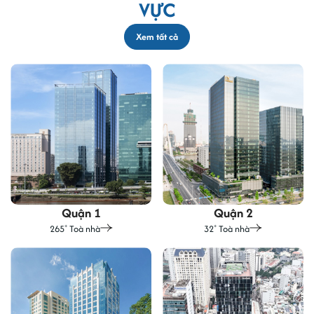
VỰC
Xem tất cả
Quận 1
Quận 2
265
Toà nhà
32
Toà nhà
+
+