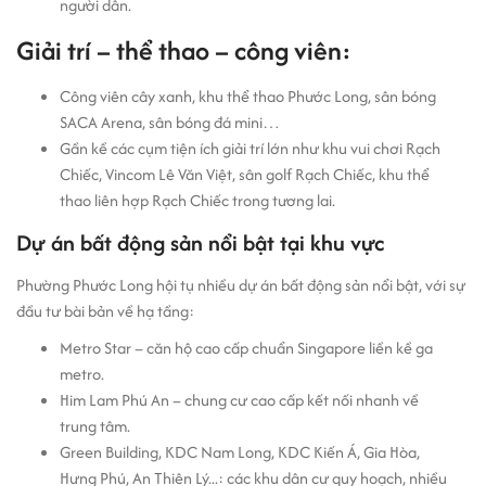
người dân.
Giải trí – thể thao – công viên:
Công viên cây xanh, khu thể thao Phước Long, sân bóng
SACA Arena, sân bóng đá mini…
Gần kề các cụm tiện ích giải trí lớn như khu vui chơi Rạch
Chiếc, Vincom Lê Văn Việt, sân golf Rạch Chiếc, khu thể
thao liên hợp Rạch Chiếc trong tương lai.
Dự án bất động sản nổi bật tại khu vực
Phường Phước Long hội tụ nhiều dự án bất động sản nổi bật, với sự
đầu tư bài bản về hạ tầng:
Metro Star – căn hộ cao cấp chuẩn Singapore liền kề ga
metro.
Him Lam Phú An – chung cư cao cấp kết nối nhanh về
trung tâm.
Green Building, KDC Nam Long, KDC Kiến Á, Gia Hòa,
Hưng Phú, An Thiên Lý...: các khu dân cư quy hoạch, nhiều