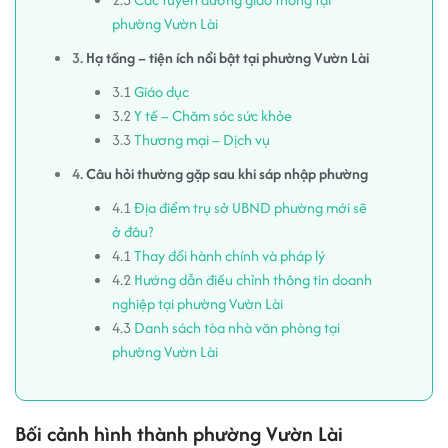
phường Vườn Lài
3.
Hạ tầng – tiện ích nổi bật tại phường Vườn Lài
3.1
Giáo dục
3.2
Y tế – Chăm sóc sức khỏe
3.3
Thương mại – Dịch vụ
4.
Câu hỏi thường gặp sau khi sáp nhập phường
4.1
Địa điểm trụ sở UBND phường mới sẽ
ở đâu?
4.1
Thay đổi hành chính và pháp lý
4.2
Hướng dẫn điều chỉnh thông tin doanh
nghiệp tại phường Vườn Lài
4.3
Danh sách tòa nhà văn phòng tại
phường Vườn Lài
Bối cảnh hình thành phường Vườn Lài