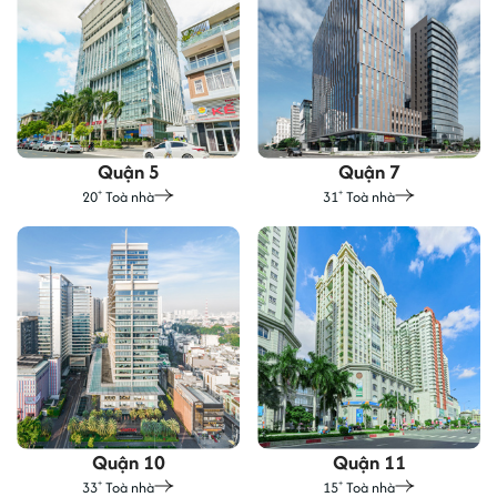
Quận 5
Quận 7
20
Toà nhà
31
Toà nhà
+
+
Quận 10
Quận 11
33
Toà nhà
15
Toà nhà
+
+