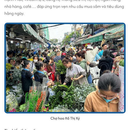
nhà hàng, café… đáp ứng trọn vẹn nhu cầu mua sắm và tiêu dùng
hằng ngày.
Chợ hoa Hồ Thị Kỷ