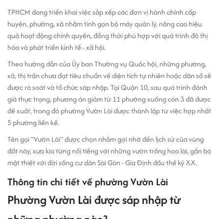
TPHCM đang triển khai việc sắp xếp các đơn vị hành chính cấp
huyện, phường, xã nhằm tinh gọn bộ máy quản lý, nâng cao hiệu
quả hoạt động chính quyền, đồng thời phù hợp với quá trình đô thị
hóa và phát triển kinh tế - xã hội.
Theo hướng dẫn của Ủy ban Thường vụ Quốc hội, những phường,
xã, thị trấn chưa đạt tiêu chuẩn về diện tích tự nhiên hoặc dân số sẽ
được rà soát và tổ chức sáp nhập. Tại Quận 10, sau quá trình đánh
giá thực trạng, phương án giảm từ 11 phường xuống còn 3 đã được
đề xuất, trong đó phường Vườn Lài được thành lập từ việc hợp nhất
5 phường liền kề.
Tên gọi "Vườn Lài" được chọn nhằm gợi nhớ đến lịch sử của vùng
đất này, xưa kia từng nổi tiếng với những vườn trồng hoa lài, gắn bó
mật thiết với đời sống cư dân Sài Gòn - Gia Định đầu thế kỷ XX.
Thông tin chi tiết về phường Vườn Lài
Phường Vườn Lài được sáp nhập từ