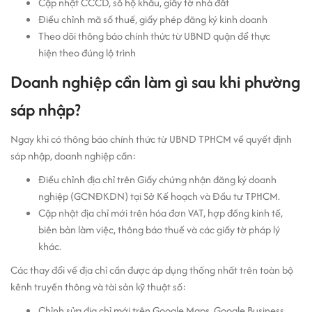
Cập nhật CCCD, sổ hộ khẩu, giấy tờ nhà đất
Điều chỉnh mã số thuế, giấy phép đăng ký kinh doanh
Theo dõi thông báo chính thức từ UBND quận để thực
hiện theo đúng lộ trình
Doanh nghiệp cần làm gì sau khi phường
sáp nhập?
Ngay khi có thông báo chính thức từ UBND TPHCM về quyết định
sáp nhập, doanh nghiệp cần:
Điều chỉnh địa chỉ trên Giấy chứng nhận đăng ký doanh
nghiệp (GCNĐKDN) tại Sở Kế hoạch và Đầu tư TPHCM.
Cập nhật địa chỉ mới trên hóa đơn VAT, hợp đồng kinh tế,
biên bản làm việc, thông báo thuế và các giấy tờ pháp lý
khác.
Các thay đổi về địa chỉ cần được áp dụng thống nhất trên toàn bộ
kênh truyền thông và tài sản kỹ thuật số:
Chỉnh sửa địa chỉ mới trên Google Maps, Google Business