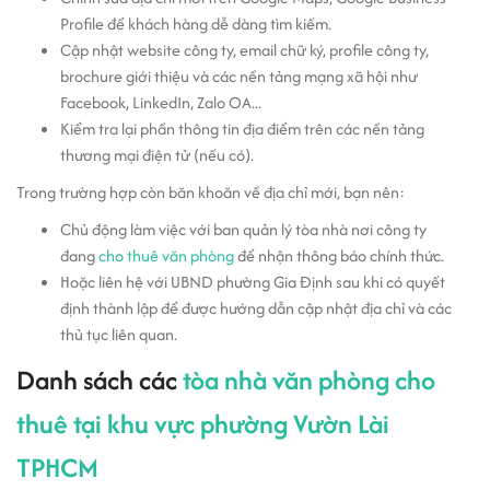
Profile để khách hàng dễ dàng tìm kiếm.
Cập nhật website công ty, email chữ ký, profile công ty,
brochure giới thiệu và các nền tảng mạng xã hội như
Facebook, LinkedIn, Zalo OA...
Kiểm tra lại phần thông tin địa điểm trên các nền tảng
thương mại điện tử (nếu có).
Trong trường hợp còn băn khoăn về địa chỉ mới, bạn nên:
Chủ động làm việc với ban quản lý tòa nhà nơi công ty
đang
cho thuê văn phòng
để nhận thông báo chính thức.
Hoặc liên hệ với UBND phường Gia Định sau khi có quyết
định thành lập để được hướng dẫn cập nhật địa chỉ và các
thủ tục liên quan.
Danh sách các
tòa nhà văn phòng cho
thuê tại khu vực phường Vườn Lài
TPHCM