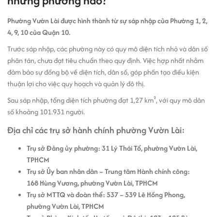
những phường nào?
Phường Vườn Lài được hình thành từ sự sáp nhập của Phường 1, 2,
4, 9, 10 của Quận 10.
Trước sáp nhập, các phường này có quy mô diện tích nhỏ và dân số
phân tán, chưa đạt tiêu chuẩn theo quy định. Việc hợp nhất nhằm
đảm bảo sự đồng bộ về diện tích, dân số, góp phần tạo điều kiện
thuận lợi cho việc quy hoạch và quản lý đô thị.
Sau sáp nhập, tổng diện tích phường đạt 1,27 km², với quy mô dân
số khoảng 101.931 người.
Địa chỉ các trụ sở hành chính phường Vườn Lài:
Trụ sở Đảng ủy phường: 31 Lý Thái Tổ, phường Vườn Lài,
TPHCM
Trụ sở Ủy ban nhân dân – Trung tâm Hành chính công:
168 Hùng Vương, phường Vườn Lài, TPHCM
Trụ sở MTTQ và đoàn thể: 537 – 539 Lê Hồng Phong,
phường Vườn Lài, TPHCM