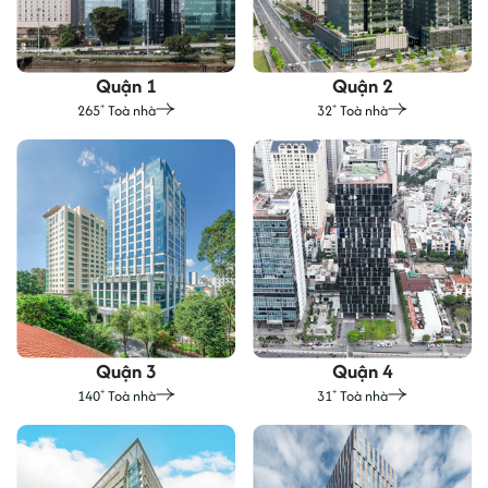
Quận 1
Quận 2
265
Toà nhà
32
Toà nhà
+
+
Quận 3
Quận 4
140
Toà nhà
31
Toà nhà
+
+