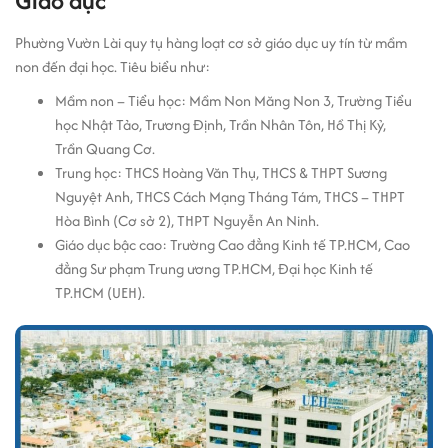
Giáo dục
Phường Vườn Lài quy tụ hàng loạt cơ sở giáo dục uy tín từ mầm
non đến đại học. Tiêu biểu như:
Mầm non – Tiểu học: Mầm Non Măng Non 3, Trường Tiểu
học Nhật Tảo, Trương Định, Trần Nhân Tôn, Hồ Thị Kỷ,
Trần Quang Cơ.
Trung học: THCS Hoàng Văn Thụ, THCS & THPT Sương
Nguyệt Anh, THCS Cách Mạng Tháng Tám, THCS – THPT
Hòa Bình (Cơ sở 2), THPT Nguyễn An Ninh.
Giáo dục bậc cao: Trường Cao đẳng Kinh tế TP.HCM, Cao
đẳng Sư phạm Trung ương TP.HCM, Đại học Kinh tế
TP.HCM (UEH).