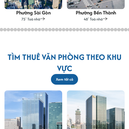
Phường Sài Gòn
Phường Bến Thành
75
Toà nhà
48
Toà nhà
+
+
TÌM THUÊ VĂN PHÒNG THEO KHU
VỰC
Xem tất cả