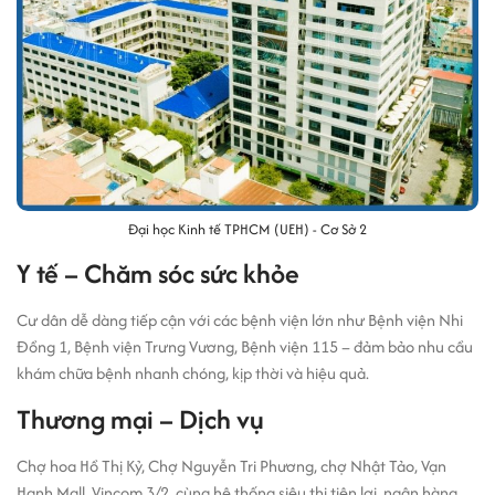
Đại học Kinh tế TPHCM (UEH) - Cơ Sở 2
Y tế – Chăm sóc sức khỏe
Cư dân dễ dàng tiếp cận với các bệnh viện lớn như Bệnh viện Nhi
Đồng 1, Bệnh viện Trưng Vương, Bệnh viện 115 – đảm bảo nhu cầu
khám chữa bệnh nhanh chóng, kịp thời và hiệu quả.
Thương mại – Dịch vụ
Chợ hoa Hồ Thị Kỷ, Chợ Nguyễn Tri Phương, chợ Nhật Tảo, Vạn
Hạnh Mall, Vincom 3/2, cùng hệ thống siêu thị tiện lợi, ngân hàng,