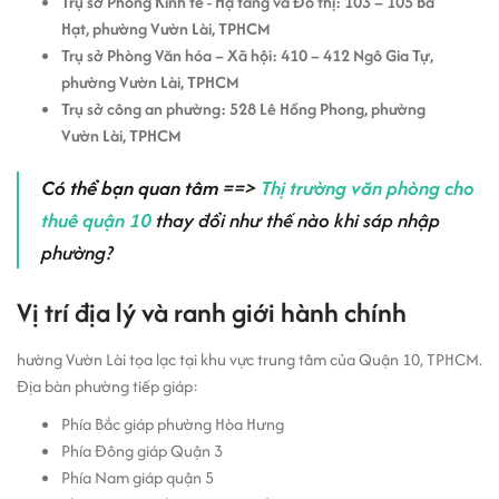
Trụ sở Phòng Kinh tế - Hạ tầng và Đô thị: 103 – 105 Bà
Hạt, phường Vườn Lài, TPHCM
Trụ sở Phòng Văn hóa – Xã hội: 410 – 412 Ngô Gia Tự,
phường Vườn Lài, TPHCM
Trụ sở công an phường: 528 Lê Hồng Phong, phường
Vườn Lài, TPHCM
Có thể bạn quan tâm
==>
Thị trường văn phòng cho
thuê quận 10
thay đổi như thế nào khi sáp nhập
phường?
Vị trí địa lý và ranh giới hành chính
hường Vườn Lài tọa lạc tại khu vực trung tâm của Quận 10, TPHCM.
Địa bàn phường tiếp giáp:
Phía Bắc giáp phường Hòa Hưng
Phía Đông giáp Quận 3
Phía Nam giáp quận 5