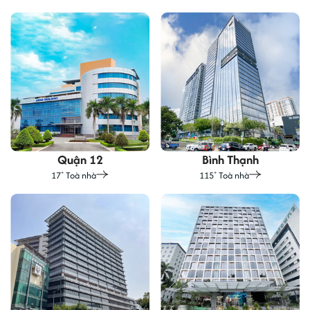
Quận 12
Bình Thạnh
17
Toà nhà
115
Toà nhà
+
+