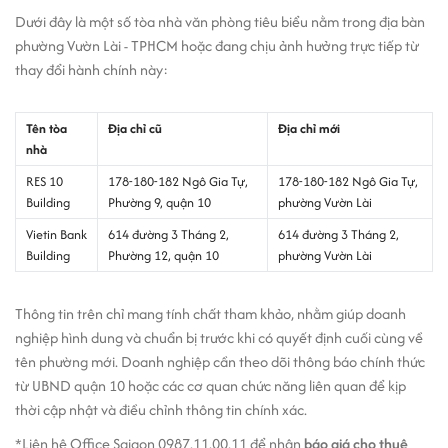
Dưới đây là một số tòa nhà văn phòng tiêu biểu nằm trong địa bàn
phường Vườn Lài - TPHCM hoặc đang chịu ảnh hưởng trực tiếp từ
thay đổi hành chính này:
Tên tòa
Địa chỉ cũ
Địa chỉ mới
nhà
RES 10
178-180-182 Ngô Gia Tự,
178-180-182 Ngô Gia Tự,
Building
Phường 9, quận 10
phường Vườn Lài
Vietin Bank
614 đường 3 Tháng 2,
614 đường 3 Tháng 2,
Building
Phường 12, quận 10
phường Vườn Lài
Thông tin trên chỉ mang tính chất tham khảo, nhằm giúp doanh
nghiệp hình dung và chuẩn bị trước khi có quyết định cuối cùng về
tên phường mới. Doanh nghiệp cần theo dõi thông báo chính thức
từ UBND quận 10 hoặc các cơ quan chức năng liên quan để kịp
thời cập nhật và điều chỉnh thông tin chính xác.
*Liên hệ Office Saigon 0987.11.00.11 để nhận
báo giá cho thuê