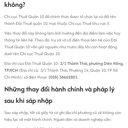
không?
Chi cục Thuế Quận 10 đã chính thức được tổ chức lại và đổi tên
thành Đội Thuế quận 10, trực thuộc Chi cục Thuế khu vực II.
Việc thay đổi này không làm ảnh hưởng đến địa điểm làm việc hay
thông tin liên hệ. Theo đó, trụ sở và số điện thoại liên hệ của Đội
Thuế Quận 10 vẫn giữ nguyên như trước đây khi còn hoạt động
dưới tên Chi cục Thuế Quận 10.
Địa chỉ của Đội Thuế Quận 10:
3/1 Thành Thái, phường Diên Hồng,
TP.HCM
(Địa chỉ cũ: 3/1 Thành Thái, Phường 14, Quận 10, TP Hồ
Chí Minh); số điện thoại:
(028) 38662801
.
Những thay đổi hành chính và pháp lý
sau khi sáp nhập
Sau sáp nhập, tất cả giấy tờ có ghi địa chỉ phường cũ sẽ không còn
hiệu lực về mặt hành chính. Người dân và doanh nghiệp cần: