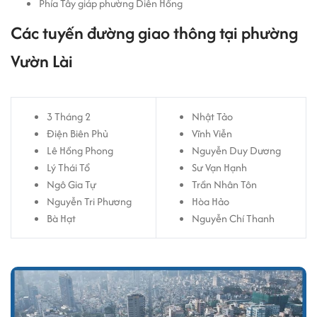
Phía Tây giáp phường Diên Hồng
Các tuyến đường giao thông tại phường
Vườn Lài
3 Tháng 2
Nhật Tảo
Điện Biên Phủ
Vĩnh Viễn
Lê Hồng Phong
Nguyễn Duy Dương
Lý Thái Tổ
Sư Vạn Hạnh
Ngô Gia Tự
Trần Nhân Tôn
Nguyễn Tri Phương
Hòa Hảo
Bà Hạt
Nguyễn Chí Thanh