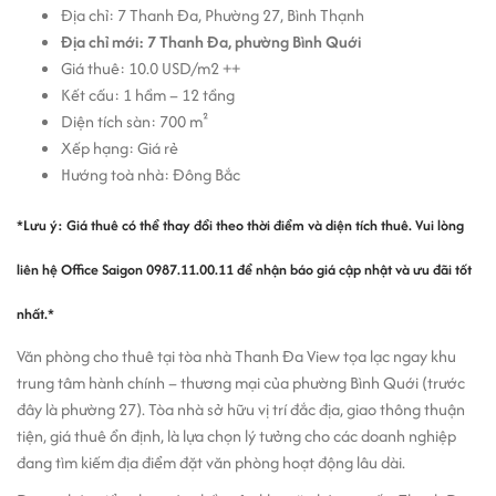
Địa chỉ: 7 Thanh Đa, Phường 27, Bình Thạnh
Địa chỉ mới: 7 Thanh Đa, phường Bình Quới
Giá thuê: 10.0 USD/m2 ++
Kết cấu: 1 hầm – 12 tầng
Diện tích sàn: 700 m²
Xếp hạng: Giá rẻ
Hướng toà nhà: Đông Bắc
*Lưu ý: Giá thuê có thể thay đổi theo thời điểm và diện tích thuê. Vui lòng
liên hệ
Office Saigon 0987.11.00.11
để nhận báo giá cập nhật và ưu đãi tốt
nhất.*
Văn phòng cho thuê tại tòa nhà Thanh Đa View tọa lạc ngay khu
trung tâm hành chính – thương mại của phường Bình Quới (trước
đây là phường 27). Tòa nhà sở hữu vị trí đắc địa, giao thông thuận
tiện, giá thuê ổn định, là lựa chọn lý tưởng cho các doanh nghiệp
đang tìm kiếm địa điểm đặt văn phòng hoạt động lâu dài.