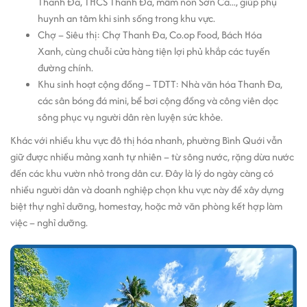
Thanh Đa, THCS Thanh Đa, mầm non Sơn Ca..., giúp phụ
huynh an tâm khi sinh sống trong khu vực.
Chợ – Siêu thị: Chợ Thanh Đa, Co.op Food, Bách Hóa
Xanh, cùng chuỗi cửa hàng tiện lợi phủ khắp các tuyến
đường chính.
Khu sinh hoạt cộng đồng – TDTT: Nhà văn hóa Thanh Đa,
các sân bóng đá mini, bể bơi cộng đồng và công viên dọc
sông phục vụ người dân rèn luyện sức khỏe.
Khác với nhiều khu vực đô thị hóa nhanh, phường Bình Quới vẫn
giữ được nhiều mảng xanh tự nhiên – từ sông nước, rặng dừa nước
đến các khu vườn nhỏ trong dân cư. Đây là lý do ngày càng có
nhiều người dân và doanh nghiệp chọn khu vực này để xây dựng
biệt thự nghỉ dưỡng, homestay, hoặc mở văn phòng kết hợp làm
việc – nghỉ dưỡng.