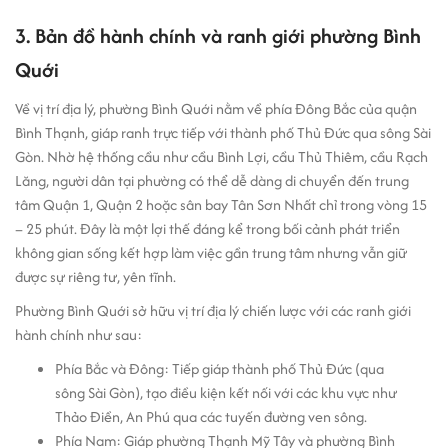
3. Bản đồ hành chính và ranh giới phường Bình
Quới
Về vị trí địa lý, phường Bình Quới nằm về phía Đông Bắc của quận
Bình Thạnh, giáp ranh trực tiếp với thành phố Thủ Đức qua sông Sài
Gòn. Nhờ hệ thống cầu như cầu Bình Lợi, cầu Thủ Thiêm, cầu Rạch
Lăng, người dân tại phường có thể dễ dàng di chuyển đến trung
tâm Quận 1, Quận 2 hoặc sân bay Tân Sơn Nhất chỉ trong vòng 15
– 25 phút. Đây là một lợi thế đáng kể trong bối cảnh phát triển
không gian sống kết hợp làm việc gần trung tâm nhưng vẫn giữ
được sự riêng tư, yên tĩnh.
Phường Bình Quới sở hữu vị trí địa lý chiến lược với các ranh giới
hành chính như sau:
Phía Bắc và Đông: Tiếp giáp thành phố Thủ Đức (qua
sông Sài Gòn), tạo điều kiện kết nối với các khu vực như
Thảo Điền, An Phú qua các tuyến đường ven sông.
Phía Nam: Giáp phường Thạnh Mỹ Tây và phường Bình