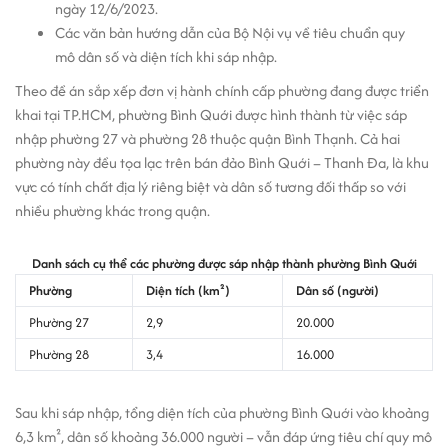
ngày 12/6/2023.
Các văn bản hướng dẫn của Bộ Nội vụ về tiêu chuẩn quy
mô dân số và diện tích khi sáp nhập.
Theo đề án sắp xếp đơn vị hành chính cấp phường đang được triển
khai tại TP.HCM, phường Bình Quới được hình thành từ việc sáp
nhập phường 27 và phường 28 thuộc quận Bình Thạnh. Cả hai
phường này đều tọa lạc trên bán đảo Bình Quới – Thanh Đa, là khu
vực có tính chất địa lý riêng biệt và dân số tương đối thấp so với
nhiều phường khác trong quận.
Danh sách cụ thể các phường được sáp nhập thành phường Bình Quới
Phường
Diện tích (km²)
Dân số (người)
Phường 27
2,9
20.000
Phường 28
3,4
16.000
Sau khi sáp nhập, tổng diện tích của phường Bình Quới vào khoảng
6,3 km², dân số khoảng 36.000 người – vẫn đáp ứng tiêu chí quy mô