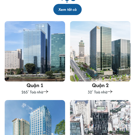
Xem tất cả
Quận 1
Quận 2
265
Toà nhà
32
Toà nhà
+
+