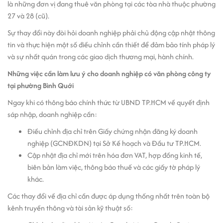
là những đơn vị đang thuê văn phòng tại các tòa nhà thuộc phường
27 và 28 (cũ).
Sự thay đổi này đòi hỏi doanh nghiệp phải chủ động cập nhật thông
tin và thực hiện một số điều chỉnh cần thiết để đảm bảo tính pháp lý
và sự nhất quán trong các giao dịch thương mại, hành chính.
Những việc cần làm lưu ý cho doanh nghiệp có văn phòng công ty
tại phường Bình Quới
Ngay khi có thông báo chính thức từ UBND TP.HCM về quyết định
sáp nhập, doanh nghiệp cần:
Điều chỉnh địa chỉ trên Giấy chứng nhận đăng ký doanh
nghiệp (GCNĐKDN) tại Sở Kế hoạch và Đầu tư TP.HCM.
Cập nhật địa chỉ mới trên hóa đơn VAT, hợp đồng kinh tế,
biên bản làm việc, thông báo thuế và các giấy tờ pháp lý
khác.
Các thay đổi về địa chỉ cần được áp dụng thống nhất trên toàn bộ
kênh truyền thông và tài sản kỹ thuật số: