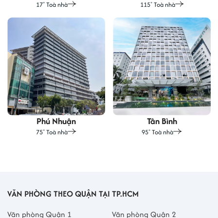
17
Toà nhà
115
Toà nhà
+
+
Phú Nhuận
Tân Bình
75
Toà nhà
95
Toà nhà
+
+
VĂN PHÒNG THEO QUẬN TẠI TP.HCM
Văn phòng Quận 1
Văn phòng Quận 2