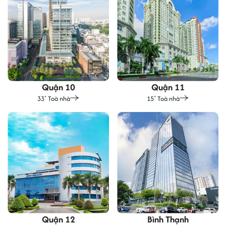
Quận 10
Quận 11
33
Toà nhà
15
Toà nhà
+
+
Quận 12
Bình Thạnh