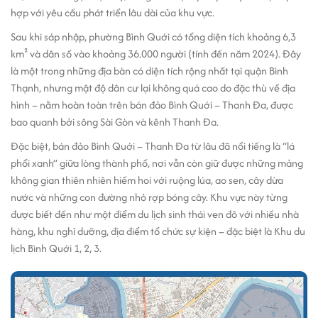
hợp với yêu cầu phát triển lâu dài của khu vực.
Sau khi sáp nhập, phường Bình Quới có tổng diện tích khoảng 6,3
km² và dân số vào khoảng 36.000 người (tính đến năm 2024). Đây
là một trong những địa bàn có diện tích rộng nhất tại quận Bình
Thạnh, nhưng mật độ dân cư lại không quá cao do đặc thù về địa
hình – nằm hoàn toàn trên bán đảo Bình Quới – Thanh Đa, được
bao quanh bởi sông Sài Gòn và kênh Thanh Đa.
Đặc biệt, bán đảo Bình Quới – Thanh Đa từ lâu đã nổi tiếng là “lá
phổi xanh” giữa lòng thành phố, nơi vẫn còn giữ được những mảng
không gian thiên nhiên hiếm hoi với ruộng lúa, ao sen, cây dừa
nước và những con đường nhỏ rợp bóng cây. Khu vực này từng
được biết đến như một điểm du lịch sinh thái ven đô với nhiều nhà
hàng, khu nghỉ dưỡng, địa điểm tổ chức sự kiện – đặc biệt là Khu du
lịch Bình Quới 1, 2, 3.