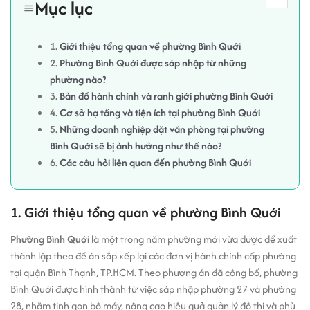
Mục lục
1.
Giới thiệu tổng quan về phường Bình Quới
2.
Phường Bình Quới được sáp nhập từ những
phường nào?
3.
Bản đồ hành chính và ranh giới phường Bình Quới
4.
Cơ sở hạ tầng và tiện ích tại phường Bình Quới
5.
Những doanh nghiệp đặt văn phòng tại phường
Bình Quới sẽ bị ảnh hưởng như thế nào?
6.
Các câu hỏi liên quan đến phường Bình Quới
1. Giới thiệu tổng quan về phường Bình Quới
Phường Bình Quới
là một trong năm phường mới vừa được đề xuất
thành lập theo đề án sắp xếp lại các đơn vị hành chính cấp phường
tại quận Bình Thạnh, TP.HCM. Theo phương án đã công bố, phường
Bình Quới được hình thành từ việc sáp nhập phường 27 và phường
28, nhằm tinh gọn bộ máy, nâng cao hiệu quả quản lý đô thị và phù