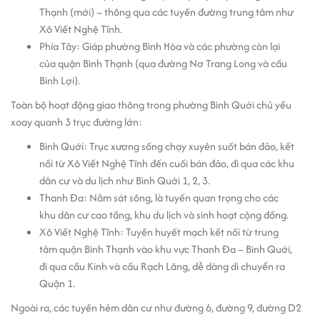
Thạnh (mới) – thông qua các tuyến đường trung tâm như
Xô Viết Nghệ Tĩnh.
Phía Tây: Giáp phường Bình Hòa và các phường còn lại
của quận Bình Thạnh (qua đường Nơ Trang Long và cầu
Bình Lợi).
Toàn bộ hoạt động giao thông trong phường Bình Quới chủ yếu
xoay quanh 3 trục đường lớn:
Bình Quới: Trục xương sống chạy xuyên suốt bán đảo, kết
nối từ Xô Viết Nghệ Tĩnh đến cuối bán đảo, đi qua các khu
dân cư và du lịch như Bình Quới 1, 2, 3.
Thanh Đa: Nằm sát sông, là tuyến quan trọng cho các
khu dân cư cao tầng, khu du lịch và sinh hoạt cộng đồng.
Xô Viết Nghệ Tĩnh: Tuyến huyết mạch kết nối từ trung
tâm quận Bình Thạnh vào khu vực Thanh Đa – Bình Quới,
đi qua cầu Kinh và cầu Rạch Lăng, dễ dàng di chuyển ra
Quận 1.
Ngoài ra, các tuyến hẻm dân cư như đường 6, đường 9, đường D2