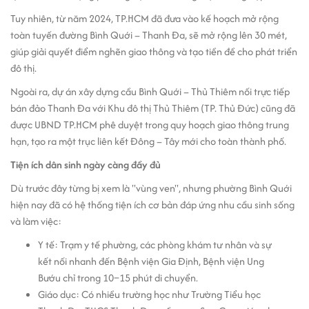
Tuy nhiên, từ năm 2024, TP.HCM đã đưa vào kế hoạch mở rộng
toàn tuyến đường Bình Quới – Thanh Đa, sẽ mở rộng lên 30 mét,
giúp giải quyết điểm nghẽn giao thông và tạo tiền đề cho phát triển
đô thị.
Ngoài ra, dự án xây dựng cầu Bình Quới – Thủ Thiêm nối trực tiếp
bán đảo Thanh Đa với Khu đô thị Thủ Thiêm (TP. Thủ Đức) cũng đã
được UBND TP.HCM phê duyệt trong quy hoạch giao thông trung
hạn, tạo ra một trục liên kết Đông – Tây mới cho toàn thành phố.
Tiện ích dân sinh ngày càng đầy đủ
Dù trước đây từng bị xem là "vùng ven", nhưng phường Bình Quới
hiện nay đã có hệ thống tiện ích cơ bản đáp ứng nhu cầu sinh sống
và làm việc:
Y tế: Trạm y tế phường, các phòng khám tư nhân và sự
kết nối nhanh đến Bệnh viện Gia Định, Bệnh viện Ung
Bướu chỉ trong 10–15 phút di chuyển.
Giáo dục: Có nhiều trường học như Trường Tiểu học