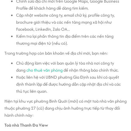
Chỉnh sửa địa chỉ mới trên Google Maps, Google Business
Profile để khách hàng dễ dàng tìm kiếm.
Cập nhật website công ty, email chữ ký, profile công ty,
brochure giới thiệu và các nền tảng mạng xã hội như
Facebook, LinkedIn, Zalo OA...
Kiểm tra lại phần thông tin địa điểm trên các nền tảng
thương mại điện tử (nếu có).
Trong trường hợp còn băn khoăn về địa chỉ mới, bạn nên:
Chủ động làm việc với ban quản lý tòa nhà nơi công ty
đang
cho thuê văn phòng
để nhận thông báo chính thức.
Hoặc liên hệ với UBND phường Gia Định sau khi có quyết
định thành lập để được hướng dẫn cập nhật địa chỉ và các
thủ tục liên quan.
Hiện tại khu vực phường Bình Quới (mới) có một toà nhà văn phòng
thuộc phường 27 (cũ) đang chịu ảnh hưởng trực tiếp từ thay đổi
hành chính này:
Toà nhà Thanh Đa View