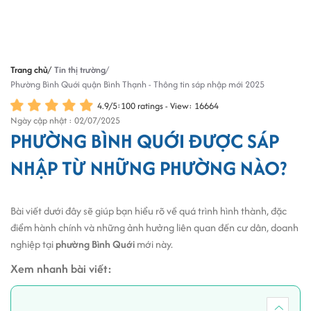
Trang chủ
Tin thị trường
Phường Bình Quới quận Bình Thạnh - Thông tin sáp nhập mới 2025
4.9
/
5
:
100
ratings - View: 16664
Ngày cập nhật : 02/07/2025
PHƯỜNG BÌNH QUỚI ĐƯỢC SÁP
NHẬP TỪ NHỮNG PHƯỜNG NÀO?
Bài viết dưới đây sẽ giúp bạn hiểu rõ về quá trình hình thành, đặc
điểm hành chính và những ảnh hưởng liên quan đến cư dân, doanh
nghiệp tại
phường Bình Quới
mới này.
Xem nhanh bài viết: