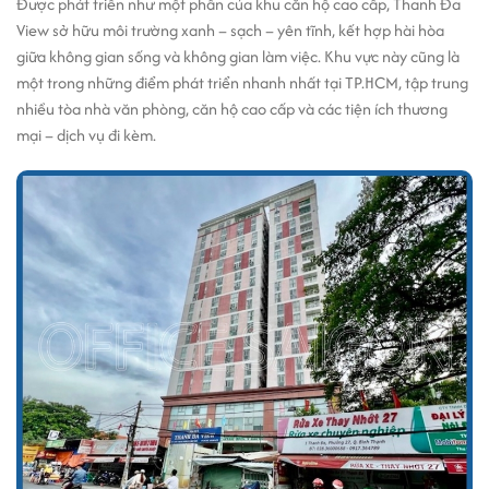
Được phát triển như một phần của khu căn hộ cao cấp, Thanh Đa
View sở hữu môi trường xanh – sạch – yên tĩnh, kết hợp hài hòa
giữa không gian sống và không gian làm việc. Khu vực này cũng là
một trong những điểm phát triển nhanh nhất tại TP.HCM, tập trung
nhiều tòa nhà văn phòng, căn hộ cao cấp và các tiện ích thương
mại – dịch vụ đi kèm.