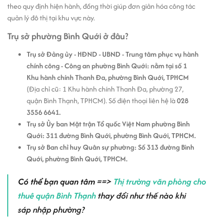
theo quy định hiện hành, đồng thời giúp đơn giản hóa công tác
quản lý đô thị tại khu vực này.
Trụ sở phường Bình Quới ở đâu?
Trụ sở Đảng ủy - HĐND - UBND - Trung tâm phục vụ hành
chính công - Công an phường Bình Quới: nằm tại số 1
Khu hành chính Thanh Đa, phường Bình Quới, TPHCM
(Địa chỉ cũ: 1 Khu hành chính Thanh Đa, phường 27,
quận Bình Thạnh, TPHCM). Số điện thoại liên hệ là
028
3556 6641.
Trụ sở Ủy ban Mặt trận Tổ quốc Việt Nam phường Bình
Quới: 311 đường Bình Quới, phường Bình Quới, TPHCM.
Trụ sở Ban chỉ huy Quân sự phường: Số 313 đường Bình
Quới, phường Bình Quới, TPHCM.
Có thể bạn quan tâm
==>
Thị trường văn phòng cho
thuê quận Bình Thạnh
thay đổi như thế nào khi
sáp nhập phường?