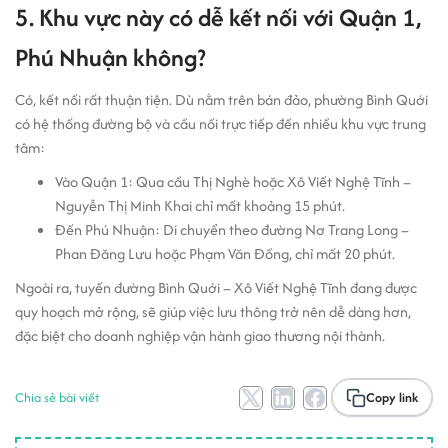
5. Khu vực này có dễ kết nối với Quận 1,
Phú Nhuận không?
Có, kết nối rất thuận tiện. Dù nằm trên bán đảo, phường Bình Quới
có hệ thống đường bộ và cầu nối trực tiếp đến nhiều khu vực trung
tâm:
Vào Quận 1: Qua cầu Thị Nghè hoặc Xô Viết Nghệ Tĩnh –
Nguyễn Thị Minh Khai chỉ mất khoảng 15 phút.
Đến Phú Nhuận: Di chuyển theo đường Nơ Trang Long –
Phan Đăng Lưu hoặc Phạm Văn Đồng, chỉ mất 20 phút.
Ngoài ra, tuyến đường Bình Quới – Xô Viết Nghệ Tĩnh đang được
quy hoạch mở rộng, sẽ giúp việc lưu thông trở nên dễ dàng hơn,
đặc biệt cho doanh nghiệp vận hành giao thương nội thành.
Chia sẻ bài viết
Copy link