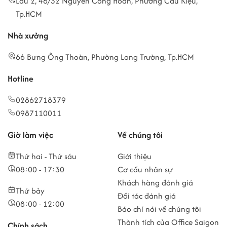
Lầu 2, 46/32 Nguyễn Công Hoan, Phường Cầu Kiệu,
Tp.HCM
Nhà xưởng
66 Bưng Ông Thoàn, Phường Long Trường, Tp.HCM
Hotline
02862718379
0987110011
Giờ làm việc
Về chúng tôi
Thứ hai - Thứ sáu
Giới thiệu
08:00 - 17:30
Cơ cấu nhân sự
Khách hàng đánh giá
Thứ bảy
Đối tác đánh giá
08:00 - 12:00
Báo chí nói về chúng tôi
Thành tích của Office Saigon
Chính sách