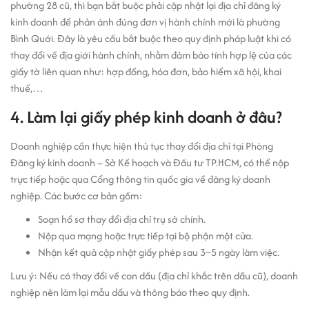
phường 28 cũ, thì bạn bắt buộc phải cập nhật lại địa chỉ đăng ký
kinh doanh để phản ánh đúng đơn vị hành chính mới là phường
Bình Quới. Đây là yêu cầu bắt buộc theo quy định pháp luật khi có
thay đổi về địa giới hành chính, nhằm đảm bảo tính hợp lệ của các
giấy tờ liên quan như: hợp đồng, hóa đơn, bảo hiểm xã hội, khai
thuế,…
4. Làm lại giấy phép kinh doanh ở đâu?
Doanh nghiệp cần thực hiện thủ tục thay đổi địa chỉ tại Phòng
Đăng ký kinh doanh – Sở Kế hoạch và Đầu tư TP.HCM, có thể nộp
trực tiếp hoặc qua Cổng thông tin quốc gia về đăng ký doanh
nghiệp. Các bước cơ bản gồm:
Soạn hồ sơ thay đổi địa chỉ trụ sở chính.
Nộp qua mạng hoặc trực tiếp tại bộ phận một cửa.
Nhận kết quả cập nhật giấy phép sau 3–5 ngày làm việc.
Lưu ý: Nếu có thay đổi về con dấu (địa chỉ khắc trên dấu cũ), doanh
nghiệp nên làm lại mẫu dấu và thông báo theo quy định.