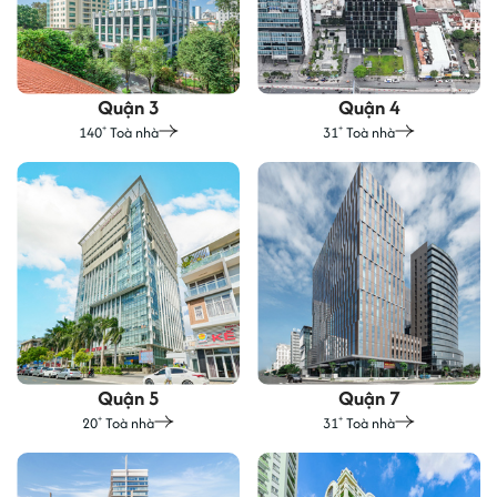
Quận 3
Quận 4
140
Toà nhà
31
Toà nhà
+
+
Quận 5
Quận 7
20
Toà nhà
31
Toà nhà
+
+