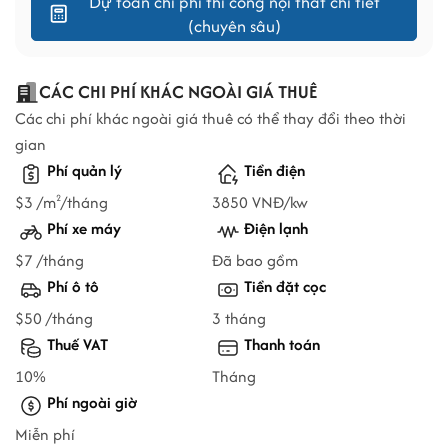
Dự toán chi phí thi công nội thất chi tiết
(chuyên sâu)
CÁC CHI PHÍ KHÁC NGOÀI GIÁ THUÊ
Các chi phí khác ngoài giá thuê có thể thay đổi theo thời
gian
Phí quản lý
Tiền điện
$3 /m
/tháng
3850 VNĐ/kw
2
Phí xe máy
Điện lạnh
$7 /tháng
Đã bao gồm
Phí ô tô
Tiền đặt cọc
$50 /tháng
3 tháng
Thuế VAT
Thanh toán
10%
Tháng
Phí ngoài giờ
Miễn phí