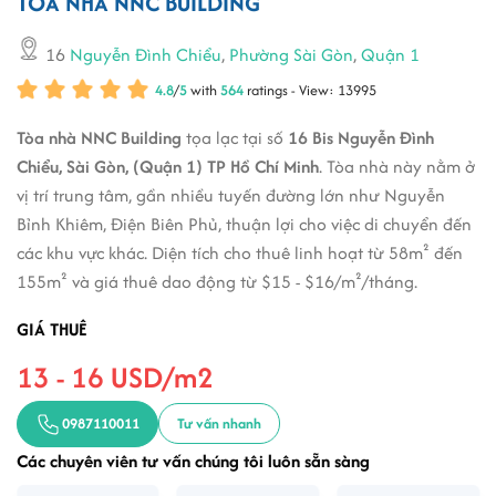
TÒA NHÀ NNC BUILDING
16
Nguyễn Đình Chiểu
,
Phường Sài Gòn
,
Quận 1
4.8
/
5
with
564
ratings - View: 13995
Tòa nhà NNC Building
tọa lạc tại số
16 Bis Nguyễn Đình
Chiểu, Sài Gòn, (Quận 1) TP Hồ Chí Minh
. Tòa nhà này nằm ở
vị trí trung tâm, gần nhiều tuyến đường lớn như Nguyễn
Bỉnh Khiêm, Điện Biên Phủ, thuận lợi cho việc di chuyển đến
các khu vực khác. Diện tích cho thuê linh hoạt từ 58m² đến
155m² và giá thuê dao động từ $15 - $16/m²/tháng.
GIÁ THUÊ
13 - 16 USD/m2
0987110011
Tư vấn nhanh
Các chuyên viên tư vấn chúng tôi luôn sẵn sàng