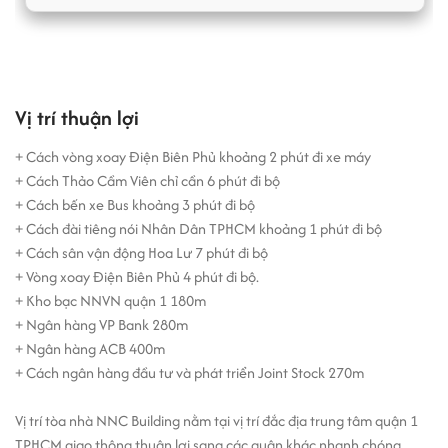
Tiện ích và trang thiết bị hiện đại
Nằm trong nhóm
văn phòng cho thuê phường Sài Gòn
, tòa nhà
NNC Building được trang bị:
Vị trí thuận lợi
Thang máy tốc độ cao – vận hành ổn định
+ Cách vòng xoay Điện Biên Phủ khoảng 2 phút đi xe máy
Internet cáp quang mạnh
+ Cách Thảo Cầm Viên chỉ cần 6 phút đi bộ
Camera an ninh sắc nét & bảo vệ 24/7
+ Cách bến xe Bus khoảng 3 phút đi bộ
Hệ thống PCCC tự động đạt chuẩn
+ Cách đài tiêng nói Nhân Dân TPHCM khoảng 1 phút đi bộ
Máy phát điện dự phòng công suất lớn (1.000 KW) – đảm
+ Cách sân vận động Hoa Lư 7 phút đi bộ
bảo không gián đoạn công việc
+ Vòng xoay Điện Biên Phủ 4 phút đi bộ.
WC riêng biệt nam/nữ sạch sẽ cho từng tầng
+ Kho bạc NNVN quận 1 180m
Tất cả đều được quản lý bởi đội ngũ chuyên nghiệp, đảm bảo chất
+ Ngân hàng VP Bank 280m
lượng dịch vụ ổn định và hiệu quả.
+ Ngân hàng ACB 400m
+ Cách ngân hàng đầu tư và phát triển Joint Stock 270m
Vì sao nên chọn thuê văn phòng tại NNC
Building?
Vị trí tòa nhà NNC Building nằm tại vị trí đắc địa trung tâm quận 1
TPHCM giao thông thuận lợi sang các quận khác nhanh chóng