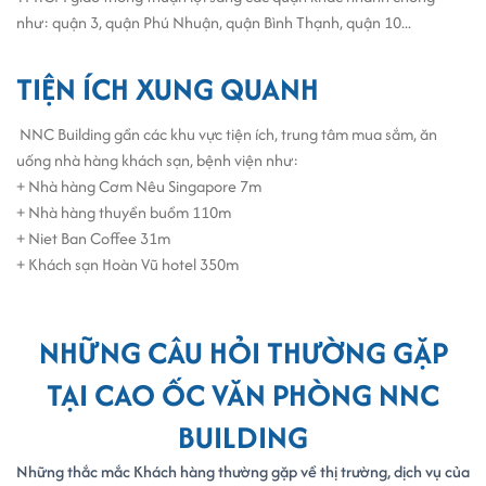
Vị trí đắc địa đường Nguyễn Đình Chiểu, trung tâm
như: quận 3, quận Phú Nhuận, quận Bình Thạnh, quận 10...
phường Sài Gòn
Giá thuê hợp lý – dịch vụ tốt – phù hợp cho startup, văn
TIỆN ÍCH XUNG QUANH
phòng đại diện, công ty SMEs
Tiện ích đầy đủ, trang thiết bị hiện đại
NNC Building gần các khu vực tiện ích, trung tâm mua sắm, ăn
Dễ dàng di chuyển và kết nối với các quận trung tâm
uống nhà hàng khách sạn, bệnh viện như:
Bạn đang tìm
văn phòng cho thuê đường Nguyễn Đình Chiểu
, khu
+ Nhà hàng Cơm Nêu Singapore 7m
vực quận 1? NNC Building – giải pháp hoàn hảo cho không gian làm
+ Nhà hàng thuyền buồm 110m
việc hiện đại, tiện nghi, chi phí tối ưu.
+ Niet Ban Coffee 31m
+ Khách sạn Hoàn Vũ hotel 350m
Các công ty đang lầm việc tại NNC building:
NHỮNG CÂU HỎI THƯỜNG GẶP
CÔNG TY CỔ PHẦN NỤ CƯỜI KHÁCH HÀNG
- Mã số thuế : 0311642144
TẠI CAO ỐC VĂN PHÒNG NNC
- Địa chỉ : Lầu 3, tòa nhà NNC Building, số 16 Nguyễn Đình Chiểu,
Phường Đa Kao, Quận 1, Tp Hồ Chí Minh.
BUILDING
CÔNG TY TNHH JAM DIGITAL
Những thắc mắc Khách hàng thường gặp về thị trường, dịch vụ của