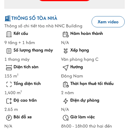
THÔNG SỐ TÒA NHÀ
Xem video
Thông số chi tiết tòa nhà NNC Building
Kết cấu
Năm hoàn thành
9 tầng + 1 hầm
N/A
Số lượng thang máy
Xếp hạng
1 thang máy
Văn phòng hạng C
Diện tích sàn
Hướng
155 m
Đông Nam
2
Tổng diện tích
Thời hạn thuê tối thiểu
1,400 m
2 năm
2
Độ cao trần
Điện dự phòng
2.65 m
N/A
Bãi đỗ xe
Giờ làm việc
N/A
8h00 - 18h00 thứ hai đến