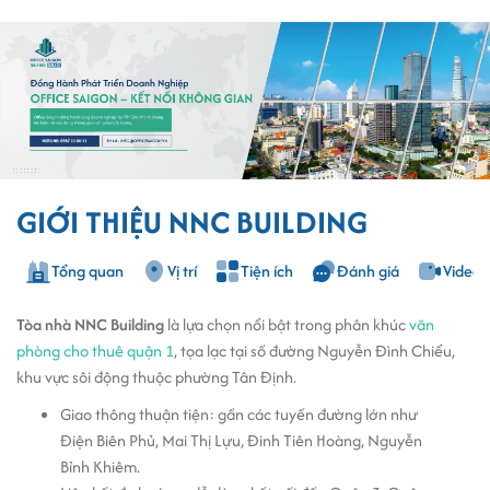
GIỚI THIỆU NNC BUILDING
Tổng quan
Vị trí
Tiện ích
Đánh giá
Video
Tòa nhà NNC Building
là lựa chọn nổi bật trong phân khúc
văn
phòng cho thuê quận 1
, tọa lạc tại số đường Nguyễn Đình Chiểu,
khu vực sôi động thuộc phường Tân Định.
Giao thông thuận tiện: gần các tuyến đường lớn như
Điện Biên Phủ, Mai Thị Lựu, Đinh Tiên Hoàng, Nguyễn
Bỉnh Khiêm.