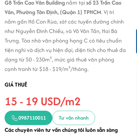
G8 Trần Cao Vân Building
nằm tại
số 23 Trần Cao
Vân, Phường Tân Định, (Quận 1) TPHCM
. Vị trí
nằm gần Hồ Con Rùa, sát các tuyến đường chính
như Nguyễn Đình Chiểu, và Võ Văn Tần, Hai Bà
Trưng. Tòa nhà văn phòng hạng C có tiêu chuẩn
tiện nghi và dịch vụ hiện đại, diện tích cho thuê đa
dạng từ 50 - 230m², mức giá thuê văn phòng
cạnh tranh từ $18 - $19/m²/tháng.
GIÁ THUÊ
15 - 19 USD/m2
0987110011
Tư vấn nhanh
Các chuyên viên tư vấn chúng tôi luôn sẵn sàng