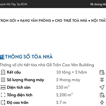
hạnh Mỹ Tây, Tp.HCM
Về chúng tôi
TRỌN GÓI
HẠNG VĂN PHÒNG
CHO THUÊ TOÀ NHÀ
NỘI THẤ
▼
▼
▼
THÔNG SỐ TÒA NHÀ
Thông số chi tiết tòa nhà G8 Trần Cao Vân Building
Kết cấu
10 tầng + 2 hầm
Số lượng thang máy
2 thang máy
Diện tích sàn
230 m
2
Tổng diện tích
2,200 m
2
Độ cao trần
2.7 m