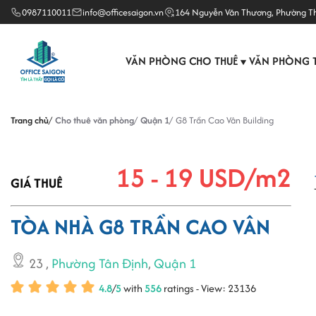
0987110011
info@officesaigon.vn
164 Nguyễn Văn Thương, Phường T
VĂN PHÒNG CHO THUÊ
VĂN PHÒNG 
▼
Trang chủ
Cho thuê văn phòng
Quận 1
G8 Trần Cao Vân Building
15 - 19 USD/m2
GIÁ THUÊ
TÒA NHÀ G8 TRẦN CAO VÂN
23
,
Phường Tân Định
,
Quận 1
4.8
/
5
with
556
ratings - View: 23136