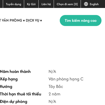
Tuyển dụng
Ký Gửi
Liên hệ
Chọn đi xem [0]
English
Tìm kiếm nâng cao
T VĂN PHÒNG
DỊCH VỤ
▼
▼
+1
Năm hoàn thành
N/A
Xếp hạng
Văn phòng hạng C
Hướng
Tây Bắc
Thời hạn thuê tối thiểu
2 năm
Điện dự phòng
N/A