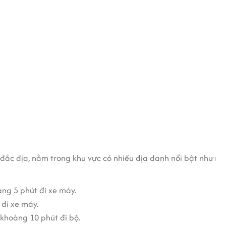
n 1
hông gian làm việc sáng tạo và rộng lớn. Kính cũng tận dụng 
àm việc hứng khởi, nhìn ra các tuyến đường sầm uất như Trần
ệc.
ho mọi doanh nghiệp với phong cách nội thất tối giản, chuyê
ilding Trần Cao Vân
 diệt khuẩn và tái sử dụng. Rác sinh hoạt được phân loại và 
ều hòa không khí chuẩn quốc tế, đảm bảo lưu thông và tránh tì
í đắc địa, nằm trong khu vực có nhiều địa danh nổi bật như:
ện tích sàn và nhiệt độ môi trường.
 thông minh, giúp người dùng điều chỉnh thiết bị điện tử tr
ng 5 phút đi xe máy.
ăng cường an ninh cho văn phòng.
 đi xe máy.
 hệ thống 2 thang máy tốc độ cao của hãng Schindler, với tả
khoảng 10 phút đi bộ.
iết kiệm điện, có tuổi thọ cao, ánh sáng tốt, không gây nóng 