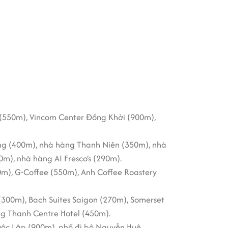
báo âm thanh, sprinkler, bình chữa cháy và
 tục cho các thiết bị điện tử trong văn
dùng thoát khỏi tòa nhà một cách nhanh
 (550m), Vincom Center Đồng Khởi (900m),
rợ xuất sắc cho khách thuê văn phòng.
 soát lưu lượng, ngăn chặn xâm nhập và trộm
g (400m), nhà hàng Thanh Niên (350m), nhà
m), nhà hàng AI Fresco’s (290m).
 và đối tác.
0m), G-Coffee (550m), Anh Coffee Roastery
bị hệ thống camera an ninh và có sự bảo vệ
(300m), Bach Suites Saigon (270m), Somerset
ng Thanh Centre Hotel (450m).
oải mái.
Độc Lập (900m), phố đi bộ Nguyễn Huệ