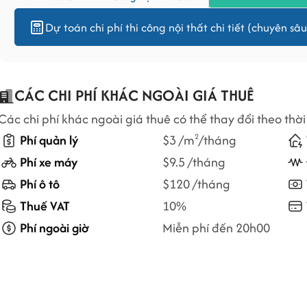
Dự toán chi phí thi công nội thất chi tiết (chuyên sâu
CÁC CHI PHÍ KHÁC NGOÀI GIÁ THUÊ
Các chi phí khác ngoài giá thuê có thể thay đổi theo thời
Phí quản lý
$3 /m
/tháng
2
Phí xe máy
$9.5 /tháng
Phí ô tô
$120 /tháng
Thuế VAT
10%
Phí ngoài giờ
Miễn phí đến 20h00