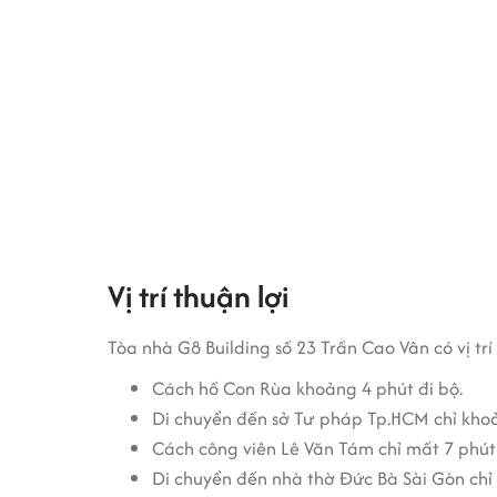
Kiến trúc tòa nhà G8 Trần Cao Vân Building Quậ
Tòa nhà sử dụng hệ thống kính cường lực, tạo k
Với tầm nhìn rộng, tòa nhà tạo ra không gian l
Lập, kích thích sự sáng tạo và năng lượng làm vi
Tòa nhà tạo ra không gian làm việc thoải mái c
Trang thiết bị tại văn phòng G8 Bu
Nước thải được qua các bước lọc, khử mùi,
Vị trí thuận lợi
đảm bảo vệ sinh và an toàn.
Tòa nhà trang bị hệ thống thông gió và đi
Tòa nhà G8 Building số 23 Trần Cao Vân có vị tr
nghệ âm trần với công suất phù hợp cho di
Cách hồ Con Rùa khoảng 4 phút đi bộ.
Tòa nhà được trang bị hệ thống điều khiển
Di chuyển đến sở Tư pháp Tp.HCM chỉ khoả
tính, tiết kiệm thời gian, năng lượng và t
Cách công viên Lê Văn Tám chỉ mất 7 phút
G8 Building 23 Trần Cao Vân Quận 1 sở hữu
Di chuyển đến nhà thờ Đức Bà Sài Gòn chỉ 
Tòa nhà sử dụng hệ thống đèn chiếu sáng t