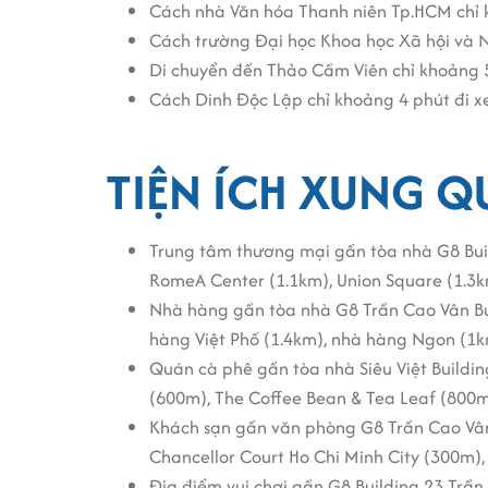
Cách nhà Văn hóa Thanh niên Tp.HCM chỉ k
Tòa nhà đảm bảo an toàn với hệ thống phò
Cách trường Đại học Khoa học Xã hội và N
nhiều yếu tố khác.
Di chuyển đến Thảo Cầm Viên chỉ khoảng 5 
Tòa nhà được trang bị hệ thống máy phát đ
Cách Dinh Độc Lập chỉ khoảng 4 phút đi x
phòng khi có sự cố mất điện.
Tòa nhà có hệ thống thoát hiểm đầy đủ và 
TIỆN ÍCH XUNG 
chóng.
Tiện ích và dịch vụ văn phòng tại 
Trung tâm thương mại gần tòa nhà G8 Bui
Tòa nhà tự hào có ban quản lý chuyên nghi
RomeA Center (1.1km), Union Square (1.3k
G8 Trần Cao Vân Building an ninh, nhân v
Nhà hàng gần tòa nhà G8 Trần Cao Vân B
cắp.
hàng Việt Phố (1.4km), nhà hàng Ngon (1km
Sảnh chờ và tiếp tân rộng lớn, sang trọng
Quán cà phê gần tòa nhà Siêu Việt Buildin
Đội ngũ lễ tân chuyên nghiệp, thân thiện và
(600m), The Coffee Bean & Tea Leaf (800m
Với bãi đậu xe rộng rãi, tòa nhà đảm bảo 
Khách sạn gần văn phòng G8 Trần Cao Vân 
24/7 để đảm bảo an toàn cho phương tiện
Chancellor Court Ho Chi Minh City (300m)
Tòa nhà hỗ trợ dịch vụ vệ sinh chuyên nghi
Địa điểm vui chơi gần G8 Building 23 Trầ