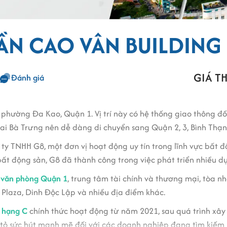
RẦN CAO VÂN BUILDING
GIÁ TH
Đánh giá
 phường Đa Kao, Quận 1. Vị trí này có hệ thống giao thông đồ
Hai Bà Trưng nên dễ dàng di chuyển sang Quận 2, 3, Bình Thạ
ty TNHH G8, một đơn vị hoạt động uy tín trong lĩnh vực bất đ
 bất động sản, G8 đã thành công trong việc phát triển nhiều 
 văn phòng Quận 1
, trung tâm tài chính và thương mại, tòa n
laza, Dinh Độc Lập và nhiều địa điểm khác.
 hạng C
chính thức hoạt động từ năm 2021, sau quá trình xây
 tỏ sức hút mạnh mẽ đối với các doanh nghiệp đang tìm kiếm