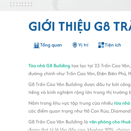
GIỚI THIỆU G8 T
Tổng quan
Vị trí
Tiện ích
Tòa nhà G8 Building
tọa lạc tại 23 Trần Cao Vân,
đường chính như Trần Cao Vân, Điện Biên Phủ, 
G8 Trần Cao Vân Building được đầu tư bởi công 
tiếng và kinh nghiệm rộng lớn trong thị trường
Nằm trong khu vực tập trung của nhiều
tòa nhà
các điểm quan trọng như Hồ Con Rùa, Diamond P
G8 Trần Cao Vân Building là
văn phòng cho thuê
đang đạt tỷ lệ lấp đầy cao, khoảng 90%, chứng