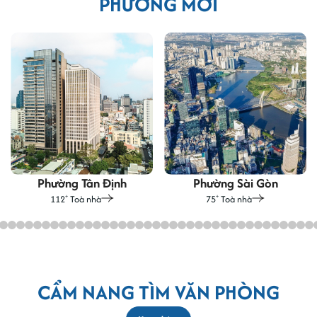
PHƯỜNG MỚI
g Tân Định
Phường Sài Gòn
Phường 
Toà nhà
75
Toà nhà
48
To
+
+
+
CẨM NANG TÌM VĂN PHÒNG