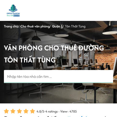
Trang chủ
Cho thuê văn phòng
Quận 1
Tôn Thất Tùng
VĂN PHÒNG CHO THUÊ ĐƯỜNG
TÔN THẤT TÙNG
4.8
/
5
:
4
ratings - View: 4785