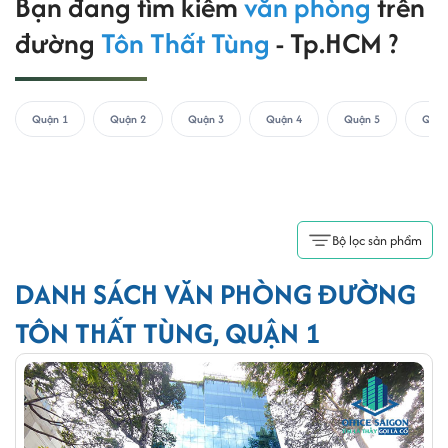
Bạn đang tìm kiếm
văn phòng
trên
đường
Tôn Thất Tùng
- Tp.HCM ?
Quận 1
Quận 2
Quận 3
Quận 4
Quận 5
Quận
Bộ lọc sản phẩm
DANH SÁCH VĂN PHÒNG ĐƯỜNG
TÔN THẤT TÙNG, QUẬN 1