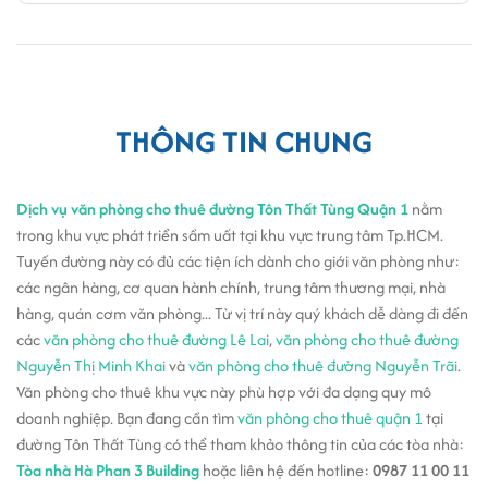
THÔNG TIN CHUNG
Dịch vụ văn phòng cho thuê đường Tôn Thất Tùng Quận 1
nằm
trong khu vực phát triển sầm uất tại khu vực trung tâm Tp.HCM.
Tuyến đường này có đủ các tiện ích dành cho giới văn phòng như:
các ngân hàng, cơ quan hành chính, trung tâm thương mại, nhà
hàng, quán cơm văn phòng... Từ vị trí này quý khách dễ dàng đi đến
các
văn phòng cho thuê đường Lê Lai
,
văn phòng cho thuê đường
Nguyễn Thị Minh Khai
và
văn phòng cho thuê đường Nguyễn Trãi
.
Văn phòng cho thuê khu vực này phù hợp với đa dạng quy mô
doanh nghiệp. Bạn đang cần tìm
văn phòng cho thuê quận 1
tại
đường Tôn Thất Tùng có thể tham khảo thông tin của các tòa nhà:
Tòa nhà Hà Phan 3 Building
hoặc liên hệ đến hotline:
0987 11 00 11