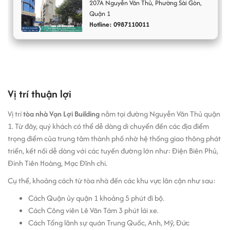
Toilet sạch sẽ và được trang bị mỗi tầng
207A
Nguyễn Văn Thủ
,
Phường Sài Gòn
,
Quận 1
Ngoài ra tòa nhà còn có camera quan sát 24/7, mạng
Hotline: 0987110011
Internet tốc độ cao
Tiện ích và dịch vụ tại tòa nhà Vạn Lợi Building.
Mặt tiền rộng rãi, sạch sẽ
Bãi để xe bên trong tòa nhà, giúp khách hàng giao
dịch tiết kiệm thời gian di chuyển
Vị trí thuận lợi
Quản lý thân thiện, nhiệt tình
Khu vực vệ sinh chung được lau dọn thường xuyên
Vị trí
tòa nhà Vạn Lợi Building
nằm tại đường Nguyễn Văn Thủ quận
1. Từ đây, quý khách có thể dễ dàng di chuyển đến các địa điểm
Giá thuê văn phòng tại Toà nhà Vạn Lợi Building.
trọng điểm của trung tâm thành phố nhờ hệ thống giao thông phát
Giá văn phòng cho thuê tại Vạn Lợi Building
từ
$11
-
$12/m2/tháng.
triển, kết nối dễ dàng với các tuyến đường lớn như: Điện Biên Phủ,
Đinh Tiên Hoàng, Mạc Đĩnh chi.
Toà nhà Vạn Lợi Building là
văn phòng giá rẻ
nên giá thuê khá
thấp. Đối với giá thuê này tại khu vực trung tâm thì doanh nghiệp
Cụ thể, khoảng cách từ tòa nhà đến các khu vực lân cận như sau:
có thể tiết kiệm khá nhhiều chi phí. Tuy nhiên, diện tích và cơ sở vật
Cách Quận ủy quận 1 khoảng 5 phút đi bộ.
chất tại tòa nhà chỉ phù hợp với Startup và các doanh nghiệp nhỏ,
Cách Công viên Lê Văn Tám 3 phút lái xe.
Quý khách hàng có nhu cầu đặc biệt nên cân nhắc trước khi thuê.
Cách Tổng lãnh sự quán Trung Quốc, Anh, Mỹ, Đức