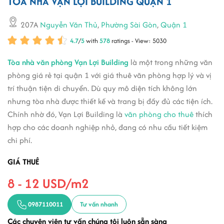
TÒA NHÀ VẠN LỢI BUILDING QUẬN 1
207A
Nguyễn Văn Thủ
,
Phường Sài Gòn
,
Quận 1
4.7
/
5
with
578
ratings - View: 5030
Tòa nhà văn phòng Vạn Lợi Building
là một trong những văn
phòng giá rẻ tại quận 1 với giá thuê văn phòng hợp lý và vị
trí thuận tiện di chuyển. Dù quy mô diện tích không lớn
nhưng tòa nhà được thiết kế và trang bị đầy đủ các tiện ích.
Chính nhờ đó, Vạn Lợi Building là
văn phòng cho thuê
thích
hợp cho các doanh nghiệp nhỏ, đang có nhu cầu tiết kiệm
chi phí.
GIÁ THUÊ
8 - 12 USD/m2
0987110011
Tư vấn nhanh
Các chuyên viên tư vấn chúng tôi luôn sẵn sàng