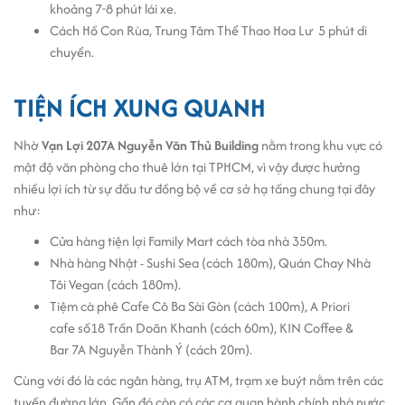
khoảng 7-8 phút lái xe.
Cách Hồ Con Rùa, Trung Tâm Thể Thao Hoa Lư 5 phút di
chuyển.
TIỆN ÍCH XUNG QUANH
Nhờ
Vạn Lợi 207A Nguyễn Văn Thủ Building
nằm trong khu vực có
mật độ văn phòng cho thuê lớn tại TPHCM, vì vậy được hưởng
nhiều lợi ích từ sự đầu tư đồng bộ về cơ sở hạ tầng chung tại đây
như:
Cửa hàng tiện lợi Family Mart cách tòa nhà 350m.
Nhà hàng Nhật - Sushi Sea (cách 180m), Quán Chay Nhà
Tôi Vegan (cách 180m).
Tiệm cà phê Cafe Cô Ba Sài Gòn (cách 100m), A Priori
cafe số18 Trần Doãn Khanh (cách 60m), KIN Coffee &
Bar 7A Nguyễn Thành Ý (cách 20m).
Cùng với đó là các ngân hàng, trụ ATM, trạm xe buýt nằm trên các
tuyến đường lớn. Gần đó còn có các cơ quan hành chính nhà nước