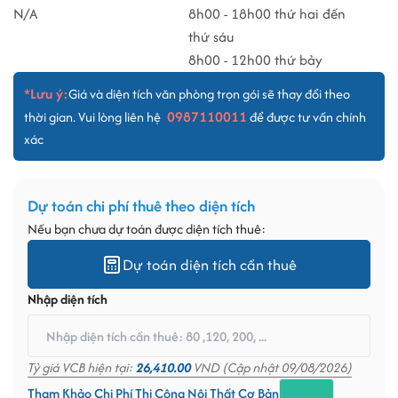
N/A
8h00 - 18h00 thứ hai đến
thứ sáu
8h00 - 12h00 thứ bảy
*Lưu ý:
Giá và diện tích văn phòng trọn gói sẽ thay đổi theo
0987110011
thời gian. Vui lòng liên hệ
để được tư vấn chính
xác
Dự toán chi phí thuê theo diện tích
Nếu bạn chưa dự toán được diện tích thuê:
Dự toán diện tích cần thuê
Nhập diện tích
Tỷ giá VCB hiện tại:
26,410.00
VND (Cập nhật 09/08/2026)
Tham Khảo Chi Phí Thi Công Nội Thất Cơ Bản