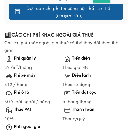
Dự toán chi phí thi công nội thất chi tiết
(chuyên sâu)
CÁC CHI PHÍ KHÁC NGOÀI GIÁ THUÊ
Các chi phí khác ngoài giá thuê có thể thay đổi theo thời
gian
Phí quản lý
Tiền điện
$2 /m
/tháng
Theo giá NN
2
Phí xe máy
Điện lạnh
$12 /tháng
Theo sử dụng
Phí ô tô
Tiền đặt cọc
$Gửi bãi ngoài /tháng
3 tháng tháng
Thuế VAT
Thanh toán
10%
Tháng/quý
Phí ngoài giờ