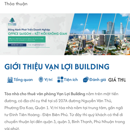
Thỏa thuận
GIỚI THIỆU VẠN LỢI BUILDING
GIÁ THUÊ
Tổng quan
Vị trí
Tiện ích
Đánh giá
Tòa nhà cho thuê văn phòng Vạn Lợi Building
nằm trên mặt tiền
đường, có địa chỉ cụ thể tại số 207A đường Nguyễn Văn Thủ,
Phường Đa Kao, Quận 1. Vị trí tòa nhà nằm tại trung tâm, gần ngã
tư Đinh Tiên Hoàng - Điện Biên Phủ. Từ đây thì quý khách có thể di
chuyển thuận lợi đến quận 3, quận 3, Bình Thạnh, Phú Nhuận trong
vài phút.