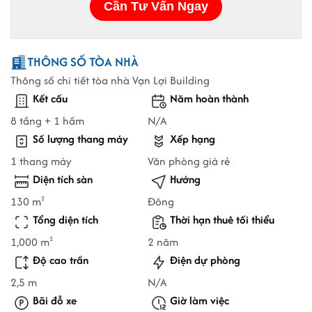
THÔNG SỐ TÒA NHÀ
Thông số chi tiết tòa nhà Vạn Lợi Building
Kết cấu
Năm hoàn thành
8 tầng + 1 hầm
N/A
Số lượng thang máy
Xếp hạng
1 thang máy
Văn phòng giá rẻ
Diện tích sàn
Hướng
130 m
Đông
2
Tổng diện tích
Thời hạn thuê tối thiểu
1,000 m
2 năm
2
Độ cao trần
Điện dự phòng
2,5 m
N/A
Bãi đỗ xe
Giờ làm việc