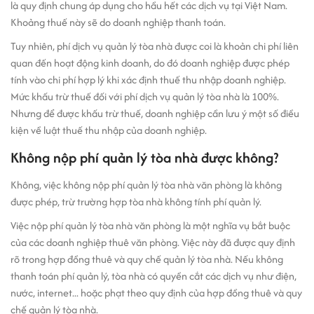
là quy định chung áp dụng cho hầu hết các dịch vụ tại Việt Nam.
Khoảng thuế này sẽ do doanh nghiệp thanh toán.
Tuy nhiên, phí dịch vụ quản lý tòa nhà được coi là khoản chi phí liên
quan đến hoạt động kinh doanh, do đó doanh nghiệp được phép
tính vào chi phí hợp lý khi xác định thuế thu nhập doanh nghiệp.
Mức khấu trừ thuế đối với phí dịch vụ quản lý tòa nhà là 100%.
Nhưng để được khấu trừ thuế, doanh nghiệp cần lưu ý một số điều
kiện về luật thuế thu nhập của doanh nghiệp.
Không nộp phí quản lý tòa nhà được không?
Không, việc không nộp phí quản lý tòa nhà văn phòng là không
được phép, trừ trường hợp tòa nhà không tính phí quản lý.
Việc nộp phí quản lý tòa nhà văn phòng là một nghĩa vụ bắt buộc
của các doanh nghiệp thuê văn phòng. Việc này đã được quy định
rõ trong hợp đồng thuê và quy chế quản lý tòa nhà. Nếu không
thanh toán phí quản lý, tòa nhà có quyền cắt các dịch vụ như điện,
nước, internet... hoặc phạt theo quy định của hợp đồng thuê và quy
chế quản lý tòa nhà.