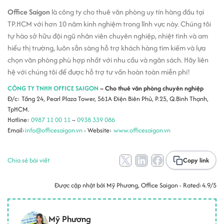
Office Saigon
là công ty cho thuê văn phòng uy tín hàng đầu tại
TP.HCM với hơn 10 năm kinh nghiệm trong lĩnh vực này. Chúng tôi
tự hào sở hữu đội ngũ nhân viên chuyên nghiệp, nhiệt tình và am
hiểu thị trường, luôn sẵn sàng hỗ trợ khách hàng tìm kiếm và lựa
chọn văn phòng phù hợp nhất với nhu cầu và ngân sách. Hãy liên
hệ với chúng tôi để được hỗ trợ tư vấn hoàn toàn miễn phí!
CÔNG TY TNHH OFFICE SAIGON
– Cho thuê văn phòng chuyên nghiệp
Đ/c: Tầng 24, Pearl Plaza Tower, 561A Điện Biên Phủ, P.25, Q.Bình Thạnh,
TpHCM.
Hotline:
0987 11 00 11
–
0938 339 086
Email:
info@officesaigon.vn
- Website:
www.officesaigon.vn
Chia sẻ bài viết
Copy link
Được cập nhật bởi
Mỹ Phương
, Office Saigon - Rated:
4.9/5
Mỹ Phương