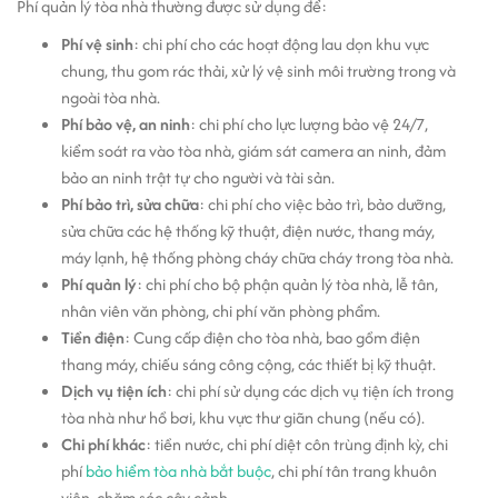
Phí quản lý tòa nhà thường được sử dụng để:
Phí vệ sinh
: chi phí cho các hoạt động lau dọn khu vực
chung, thu gom rác thải, xử lý vệ sinh môi trường trong và
ngoài tòa nhà.
Phí bảo vệ, an ninh
: chi phí cho lực lượng bảo vệ 24/7,
kiểm soát ra vào tòa nhà, giám sát camera an ninh, đảm
bảo an ninh trật tự cho người và tài sản.
Phí bảo trì, sửa chữa
: chi phí cho việc bảo trì, bảo dưỡng,
sửa chữa các hệ thống kỹ thuật, điện nước, thang máy,
máy lạnh, hệ thống phòng cháy chữa cháy trong tòa nhà.
Phí quản lý
: chi phí cho bộ phận quản lý tòa nhà, lễ tân,
nhân viên văn phòng, chi phí văn phòng phẩm.
Tiền điện
: Cung cấp điện cho tòa nhà, bao gồm điện
thang máy, chiếu sáng công cộng, các thiết bị kỹ thuật.
Dịch vụ tiện ích
: chi phí sử dụng các dịch vụ tiện ích trong
tòa nhà như hồ bơi, khu vực thư giãn chung (nếu có).
Chi phí khác
: tiền nước, chi phí diệt côn trùng định kỳ, chi
phí
bảo hiểm tòa nhà bắt buộc
, chi phí tân trang khuôn
viên, chăm sóc cây cảnh...