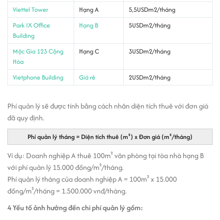
Viettel Tower
Hạng A
5,5USDm2/tháng
Park IX Office
Hạng B
5USDm2/tháng
Building
Mộc Gia 123 Cộng
Hạng C
3USDm2/tháng
Hòa
Vietphone Building
Giá rẻ
2USDm2/tháng
Phí quản lý sẽ được tính bằng cách nhân diện tích thuê với đơn giá
đã quy định.
Phí quản lý tháng = Diện tích thuê (m²) x Đơn giá (m²/tháng)
Ví dụ: Doanh nghiệp A thuê 100m² văn phòng tại tòa nhà hạng B
với phí quản lý 15.000 đồng/m²/tháng.
Phí quản lý tháng của doanh nghiệp A = 100m² x 15.000
đồng/m²/tháng = 1.500.000 vnđ/tháng.
4 Yếu tố ảnh hưởng đến chi phí quản lý gồm: