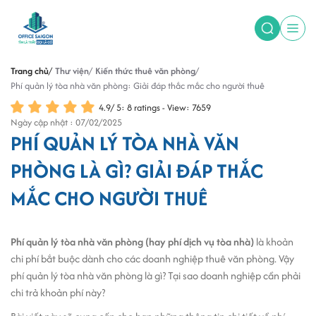
Trang chủ
Thư viện
Kiến thức thuê văn phòng
Phí quản lý tòa nhà văn phòng: Giải đáp thắc mắc cho người thuê
4.9
/
5
:
8
ratings - View: 7659
Ngày cập nhật : 07/02/2025
PHÍ QUẢN LÝ TÒA NHÀ VĂN
PHÒNG LÀ GÌ? GIẢI ĐÁP THẮC
MẮC CHO NGƯỜI THUÊ
Phí quản lý tòa nhà văn phòng (hay phí dịch vụ tòa nhà)
là khoản
chi phí bắt buộc dành cho các doanh nghiệp thuê văn phòng. Vậy
phí quản lý tòa nhà văn phòng là gì? Tại sao doanh nghiệp cần phải
chi trả khoản phí này?