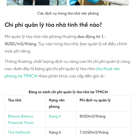
Các dịch vụ trong tòa nhà văn phòng
Chi phí quản lý tòa nhà tính thế nào?
Phí quản lý tòa nhà văn phòng thường
dao động từ 1 -
8USD/m2/tháng
. Tùy vào từng tòa nhà, ban quản lý sẽ điều chỉnh
mức phí riêng.
Thông thường, chất lượng dịch vụ càng cao thì chi phí quản lý càng
cao. dưới đây là bảng giá chi phí quản lý tòa nhà
cho thuê văn
phòng tại TPHCM
theo phân khúc cao cấp đến giá rẻ:
Bảng so sánh chi phí quản lý tòa nhà tại TPHCM
Tòa nhà
Hạng văn
Phí dịch vụ quản lý
phòng
Bitexco Bitexco
Hạng A
8USDm2/tháng
Financial Tower
The Hallmark
Hạng A
7,5USDm2/tháng