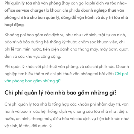
Phí quản lý tòa nhà văn phòng
(hay còn gọi là
phí dịch vụ tòa nhà -
office service charge
) là khoản chi phí
do doanh nghiệp thuê văn
phòng chi trả cho ban quản lý, dùng để vận hành và duy trì tòa nhà
hoạt động
.
Khoảng phí bao gồm các dịch vụ như như: vệ sinh, trật tự an ninh,
bảo trì và bảo dưỡng hệ thống kỹ thuật, chăm sóc khuôn viên, chi
phí lễ tân, tiền nước, tiền điện dành cho thang máy, máy bơm, quạt,
đèn và các khu vực công cộng.
Phí quản lý khác với phí thuê văn phòng, và các chi phí khác. Doanh
nghiệp tìm hiểu thêm về chi phí thuê văn phòng tại bài viết:
Chi phí
văn phòng boa gồm những gì?
.
Chi phí quản lý tòa nhà bao gồm những gì?
Chi phí quản lý tòa nhà là tổng hợp các khoản phí nhằm duy trì, vận
hành và bảo trì các hệ thống, dịch vụ chung của tòa nhà như: điện,
nước, an ninh, thang máy, điều hòa và các dịch vụ tiện ích khác như
vệ sinh, lễ tân, đội quản lý.