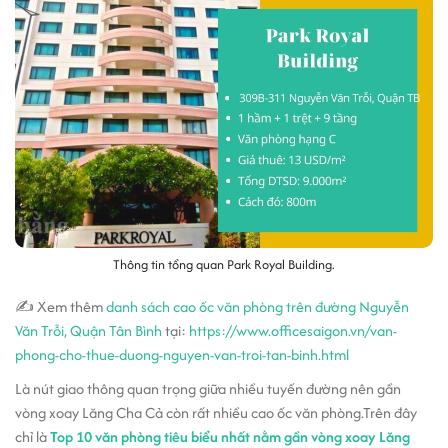
Thông tin tổng quan Park Royal Building.
✍ Xem thêm
danh sách cao ốc văn phòng trên đường Nguyễn
Văn Trỗi, Quận Tân Bình
tại:
https://www.officesaigon.vn/van-
phong-cho-thue-duong-nguyen-van-troi-tan-binh.html
Là nút giao thông quan trọng giữa nhiều tuyến đường nên gần
vòng xoay Lăng Cha Cả còn rất nhiều cao ốc văn phòng.Trên đây
chỉ là
Top 10 văn phòng tiêu biểu nhất nằm gần vòng xoay Lăng