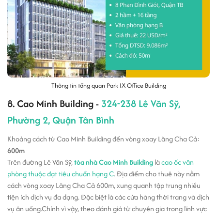
Thông tin tổng quan Park IX Office Building
8. Cao Minh Building -
324-238 Lê Văn Sỹ,
Phường 2, Quận Tân Bình
Khoảng cách từ Cao Minh Building đến vòng xoay Lăng Cha Cả:
600m
Trên đường Lê Văn Sỹ,
tòa nhà Cao Minh Building
là
cao ốc văn
phòng thuộc đạt tiêu chuẩn hạng C
. Địa điểm cho thuê này nằm
cách vòng xoay Lăng Cha Cả 600m, xung quanh tập trung nhiều
tiện ích dịch vụ đa dạng. Đặc biệt là các cửa hàng thời trang và dịch
vụ ăn uống.Chính vì vậy, theo đánh giá từ chuyên gia trong lĩnh vực