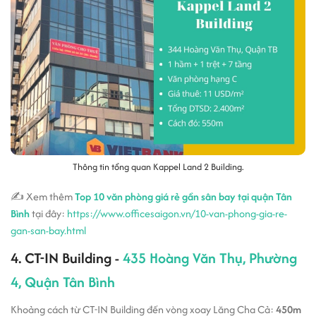
Thông tin tổng quan Kappel Land 2 Building.
✍ Xem thêm
Top 10 văn phòng giá rẻ gần sân bay tại quận Tân
Bình
tại đây:
https://www.officesaigon.vn/10-van-phong-gia-re-
gan-san-bay.html
4. CT-IN Building -
435 Hoàng Văn Thụ, Phường
4, Quận Tân Bình
Khoảng cách từ CT-IN Building đến vòng xoay Lăng Cha Cả:
450m