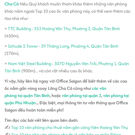
Cha Cả
Nếu Quý khách muốn tham khảo thêm những văn phòng
khác nằm ngoài Top 10 cao ốc văn phòng này, có thể xem thêm các
tòa nhà như:
+
TTC Building
-
253 Hoàng Văn Thụ, Phường 2, Quận Tân Bình
(450m),
+
Sohude 2 Tower
-
29 Thăng Long, Phường 4, Quận Tân Bình
(270m),
+
Nam Việt Steel Building
-
307D Nguyễn Văn Trỗi, Phường 1, Quận
Tân Bình
(900m)... và còn rất nhiều cao ốc khác.
Vì vậy, hãy liên hệ ngay với Office Saigon để biết thêm về các cao
ốc nằm gần vòng xoay Lăng Cha Cả cũng như
các văn
phòng tại quận Tân Bình
, hoặc
văn phòng tại quận 3
,
văn phòng tại
quận Phú Nhuận
... Đặc biệt, mọi thông tin tư vấn thông qua Office
Saigon đều hoàn toàn miễn phí!
Tìm đọc các bài viết liên quan bên dưới:
✍
Top 10 văn phòng cho thuê nằm gần công Viên Hoàng Văn Thụ
✍
Top 10 tòa nhà văn phòng cho thuê gần bến xe miền Đông