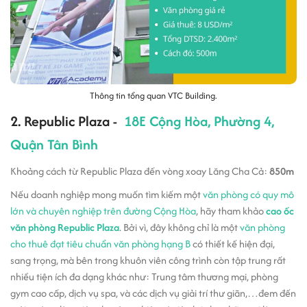
Thông tin tổng quan VTC Building.
2. Republic Plaza -
18E Cộng Hòa, Phường 4,
Quận Tân Bình
Khoảng cách từ Republic Plaza đến vòng xoay Lăng Cha Cả:
850m
Nếu doanh nghiệp mong muốn tìm kiếm một
văn phòng có quy mô
lớn và chuyên nghiệp trên đường Cộng Hòa
, hãy tham khảo
cao ốc
văn phòng Republic Plaza
. Bởi vì, đây không chỉ là một
văn phòng
cho thuê đạt tiêu chuẩn văn phòng hạng B
có thiết kế hiện đại,
sang trọng, mà bên trong khuôn viên công trình còn tập trung rất
nhiều tiện ích đa dạng khác như: Trung tâm thương mại, phòng
gym cao cấp, dịch vụ spa, và các dịch vụ giải trí thư giãn,…đem đến