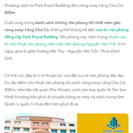
Khoảng cách từ Park Royal Building đến vòng xoay Lăng Cha Cả:
800m
Cuối cùng trong
danh sách những văn phòng tốt nhất nằm gần
vòng xoay Lăng Cha Cả
, không thể không kể đến
cao ốc văn phòng
đẳng cấp Park Royal Building
. Văn phòng này nằm trong
chuỗi cao
ốc cho thuê văn phòng trên mặt tiền đường Nguyễn Văn Trỗi
. Vị trí
ngay giao lộ giữa Hoàng Văn Thụ - Nguyễn Văn Trỗi - Phan Đình
Giót.
Có thể nói, đây là vị trí thuận lợi, nơi đặt trụ sở văn phòng đắc địa.
Do địa điểm cho thuê văn phòng chỉ cách vòng xoay Lăng Cha Cả
800m, nằm liền kề quận Phú Nhuận, cách sân bay quốc tế Tân Sơn
Nhất khoảng bốn phút di chuyển bằng xe máy và cách trung tâm
Quận 1, quận 3 chưa đến tám phút đi xe.