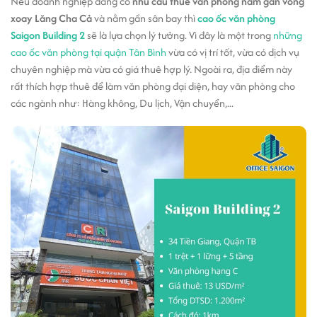
Nếu doanh nghiệp đang có
nhu cầu thuê văn phòng nằm gần vòng
xoay Lăng Cha Cả
và nằm gần sân bay thì
cao ốc văn phòng
Saigon Building 2
sẽ là lựa chọn lý tưởng. Vì đây là một trong
những
cao ốc văn phòng tại quận Tân Bình
vừa có vị trí tốt, vừa có dịch vụ
chuyên nghiệp mà vừa có giá thuê hợp lý. Ngoài ra, địa điểm này
rất thích hợp thuê để làm văn phòng đại diện, hay văn phòng cho
các ngành như: Hàng không, Du lịch, Vận chuyển,...