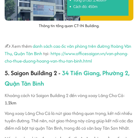
Thông tin tổng quan CT-IN Building.
✍ Xem thêm
danh sách cao ốc văn phòng trên đường Hoàng Văn
Thụ, Quận Tân Bình
tại:
https://www.officesaigon.vn/van-phong-
cho-thue-duong-hoang-van-thu-tan-binh.html
5. Saigon Building 2 -
34 Tiền Giang, Phường 2,
Quận Tân Bình
Khoảng cách từ Saigon Building 2 đến vòng xoay Lăng Cha Cả:
1.2km
Vòng xoay Lăng Cha Cả là nút giao thông quan trọng, kết nối nhiều
tuyến đường. Thế nên, nút giao thông này cũng giúp kết nối các địa
điểm nổi bật tại quận Tân Bình, trong đó có sân bay Tân Sơn Nhất.