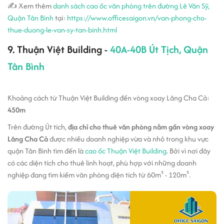
✍ Xem thêm
danh sách cao ốc văn phòng trên đường Lê Văn Sỹ,
Quận Tân Bình
tại:
https://www.officesaigon.vn/van-phong-cho-
thue-duong-le-van-sy-tan-binh.html
9. Thuận Việt Building -
40A-40B Út Tịch, Quận
Tân Bình
Khoảng cách từ Thuận Việt Building đến vòng xoay Lăng Cha Cả:
450m
Trên đường Út tích,
địa chỉ cho thuê văn phòng nằm gần vòng xoay
Lăng Cha Cả
được nhiều doanh nghiệp vừa và nhỏ trong khu vực
quận Tân Bình tìm đến là
cao ốc Thuận Việt Building
. Bởi vì nơi đây
có các diện tích cho thuê linh hoạt, phù hợp với những doanh
nghiệp đang tìm kiếm văn phòng diện tích từ 60m² - 120m².