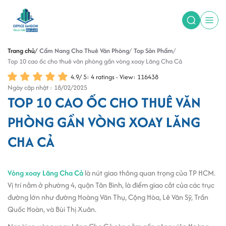
Trang chủ
Cẩm Nang Cho Thuê Văn Phòng
Top Sản Phẩm
Top 10 cao ốc cho thuê văn phòng gần vòng xoay Lăng Cha Cả
4.9
/
5
:
4
ratings - View: 116438
Ngày cập nhật : 18/02/2025
TOP 10 CAO ỐC CHO THUÊ VĂN
PHÒNG GẦN VÒNG XOAY LĂNG
CHA CẢ
Vòng xoay Lăng Cha Cả
là nút giao thông quan trọng của TP HCM.
Vị trí nằm ở phường 4, quận Tân Bình, là điểm giao cắt của các trục
đường lớn như đường Hoàng Văn Thụ, Cộng Hòa, Lê Văn Sỹ, Trần
Quốc Hoàn, và Bùi Thị Xuân.