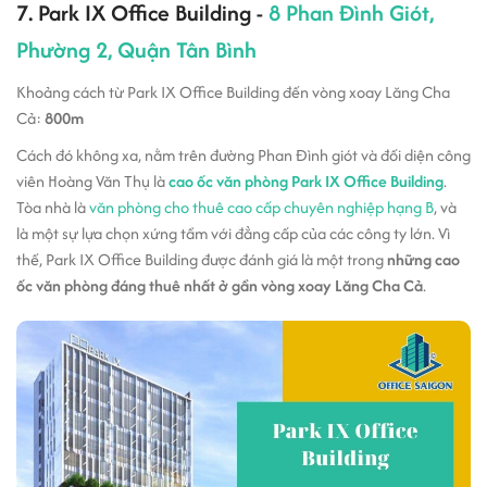
7. Park IX Office Building -
8 Phan Đình Giót,
Phường 2, Quận Tân Bình
Khoảng cách từ Park IX Office Building đến vòng xoay Lăng Cha
Cả:
800m
Cách đó không xa, nằm trên đường Phan Đình giót và đối diện công
viên Hoàng Văn Thụ là
cao ốc văn phòng Park IX Office Building
.
Tòa nhà là
văn phòng cho thuê cao cấp chuyên nghiệp hạng B
, và
là một sự lựa chọn xứng tầm với đẳng cấp của các công ty lớn. Vì
thế, Park IX Office Building được đánh giá là một trong
những cao
ốc văn phòng đáng thuê nhất ở gần vòng xoay Lăng Cha Cả
.