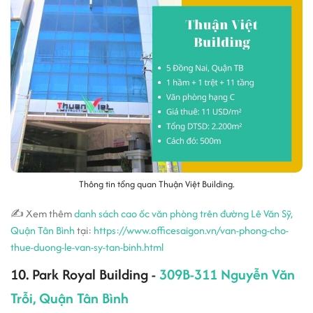
Thông tin tổng quan Thuận Việt Building.
✍ Xem thêm
danh sách cao ốc văn phòng trên đường Lê Văn Sỹ,
Quận Tân Bình
tại:
https://www.officesaigon.vn/van-phong-cho-
thue-duong-le-van-sy-tan-binh.html
10. Park Royal Building -
309B-311 Nguyễn Văn
Trỗi, Quận Tân Bình