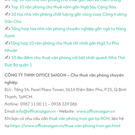
✍
Top 10 văn phòng cho thuê nằm gần Ngã Sáu Cộng Hòa
✍
10 tòa nhà văn phòng chất lượng gần vòng xoay Công trường
Dân Chủ
✍
Tổng hợp tòa nhà văn phòng chuyên nghiệp gần ngã tư Hàng
Xanh
✍
Tổng hợp 10 văn phòng cho thuê tốt nhất gần Ngã Tư Phú
Nhuận
✍
10 địa điểm cho thuê văn phòng nổi bật nhất quanh Nhà Thờ
Đức Bà quận 1
CÔNG TY TNHH OFFICE SAIGON – Cho thuê văn phòng chuyên
nghiệp
Đ/c: Tầng 24, Pearl Plaza Tower, 561A Điện Biên Phủ, P.25, Q.Bình
Thạnh, TpHCM.
Hotline: 0987 11 00 11 – 0938 339 086
Email:
info@officesaigon.vn
- Website:
www.officesaigon.vn
Khi bạn có nhu cầu cần
thuê văn phòng trọn gói tại HCM
, liên hệ
tại
https://www.officesaigon.vn/thue-van-phong-tron-goi.html