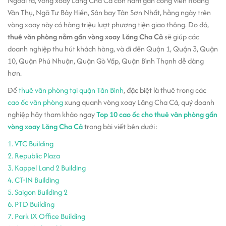
Ngoài ra, vòng xoay Lăng Cha Cả còn nằm gần công viên Hoàng
Văn Thụ, Ngã Tư Bảy Hiền, Sân bay Tân Sơn Nhất, hằng ngày trên
vòng xoay này có hàng triệu lượt phương tiện giao thông. Do đó,
thuê văn phòng nằm gần vòng xoay Lăng Cha Cả
sẽ giúp các
doanh nghiệp thu hút khách hàng, và đi đến Quận 1, Quận 3, Quận
10, Quận Phú Nhuận, Quận Gò Vấp, Quận Bình Thạnh dễ dàng
hơn.
Để
thuê văn phòng tại quận Tân Bình
, đặc biệt là thuê trong các
cao ốc văn phòng
xung quanh vòng xoay Lăng Cha Cả, quý doanh
nghiệp hãy tham khảo ngay
Top 10 cao ốc cho thuê văn phòng gần
vòng xoay Lăng Cha Cả
trong bài viết bên dưới:
1. VTC Building
2. Republic Plaza
3. Kappel Land 2 Building
4. CT-IN Building
5. Saigon Building 2
6. PTD Building
7. Park IX Office Building