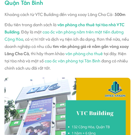
Quận Tân Bình
Khoảng cách từ VTC Building đến vòng xoay Lăng Cha Cả:
500m
Đầu tiên trong danh sách là
văn phòng cho thuê tại tòa nhà VTC
Building
. Đây là một
cao ốc văn phòng nằm trên mặt tiền đường
Cộng Hòa
, có vị trí tốt và dịch vụ tiện ích đa dạng. Hơn thế nữa, nếu
doanh nghiệp có nhu cầu
tìm văn phòng giá rẻ nằm gần vòng xoay
Lăng Cha Cả
, thì hãy tham khảo
văn phòng cho thuê
tại đây. Hiện
tại tòa nhà và một số
cao ốc văn phòng tại Tân Bình
đang có nhiều
chính sách ưu đãi rất tốt.