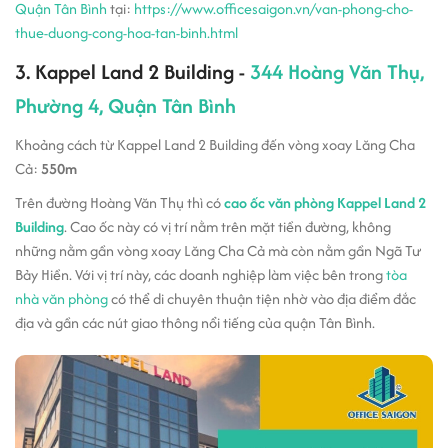
Quận Tân Bình
tại:
https://www.officesaigon.vn/van-phong-cho-
thue-duong-cong-hoa-tan-binh.html
3. Kappel Land 2 Building -
344 Hoàng Văn Thụ,
Phường 4, Quận Tân Bình
Khoảng cách từ Kappel Land 2 Building đến vòng xoay Lăng Cha
Cả:
550m
Trên đường Hoàng Văn Thụ thì có
cao ốc văn phòng Kappel Land 2
Building
. Cao ốc này có vị trí nằm trên mặt tiền đường, không
những nằm gần vòng xoay Lăng Cha Cả mà còn nằm gần Ngã Tư
Bảy Hiền. Với vị trí này, các doanh nghiệp làm việc bên trong
tòa
nhà văn phòng
có thể di chuyên thuận tiện nhờ vào địa điểm đắc
địa và gần các nút giao thông nổi tiếng của quận Tân Bình.