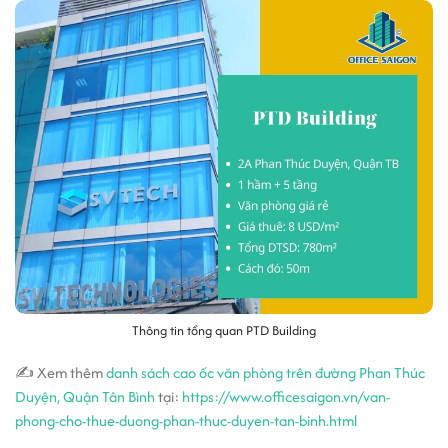
Thông tin tổng quan PTD Building
✍ Xem thêm
danh sách cao ốc văn phòng trên đường Phan Thúc
Duyện, Quận Tân Bình
tại:
https://www.officesaigon.vn/van-
phong-cho-thue-duong-phan-thuc-duyen-tan-binh.html