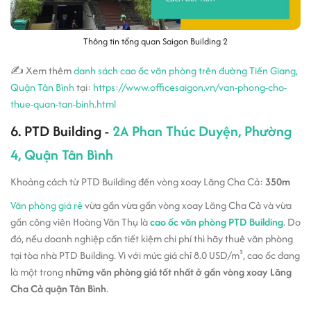
Thông tin tổng quan Saigon Building 2
✍ Xem thêm
danh sách cao ốc văn phòng trên đường Tiền Giang,
Quận Tân Bình
tại:
https://www.officesaigon.vn/van-phong-cho-
thue-quan-tan-binh.html
6. PTD Building -
2A Phan Thúc Duyện, Phường
4, Quận Tân Bình
Khoảng cách từ PTD Building đến vòng xoay Lăng Cha Cả:
350m
Văn phòng giá rẻ
vừa gần vừa gần vòng xoay Lăng Cha Cả và vừa
gần công viên Hoàng Văn Thụ là
cao ốc văn phòng PTD Building
. Do
đó, nếu doanh nghiệp cần tiết kiệm chi phí thì hãy thuê văn phòng
tại tòa nhà PTD Building. Vì với mức giá chỉ 8.0 USD/m², cao ốc đang
là một trong
những văn phòng giá tốt nhất ở gần vòng xoay Lăng
Cha Cả quận Tân Bình
.