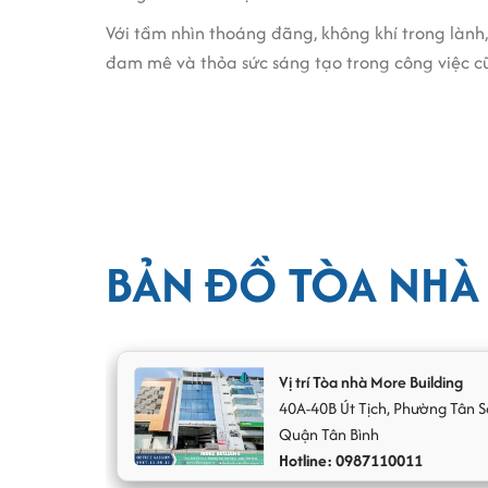
Với tầm nhìn thoáng đãng, không khí trong lành
đam mê và thỏa sức sáng tạo trong công việc cũ
Văn phòng cho thuê hạng C quận Tân Bình More 
sẵn đường dây internet và điện thoại, Quản lý c
doanh nghiệp.
BẢN ĐỒ TÒA NHÀ
Vị trí Tòa nhà More Building
40A-40B
Út Tịch
,
Phường Tân S
Quận Tân Bình
Hotline: 0987110011