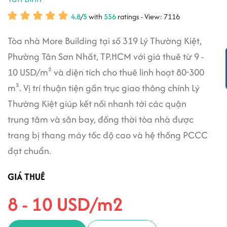
4.8
/
5
with
556
ratings - View: 7116
Tòa nhà More Building tại số 319 Lý Thường Kiệt,
Phường Tân Sơn Nhất, TP.HCM với giá thuê từ 9 -
10 USD/m² và diện tích cho thuê linh hoạt 80-300
m². Vị trí thuận tiện gần trục giao thông chính Lý
Thường Kiệt giúp kết nối nhanh tới các quận
trung tâm và sân bay, đồng thời tòa nhà được
trang bị thang máy tốc độ cao và hệ thống PCCC
đạt chuẩn.
GIÁ THUÊ
8 - 10 USD/m2