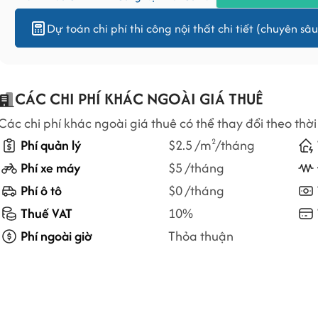
Dự toán chi phí thi công nội thất chi tiết (chuyên sâu
CÁC CHI PHÍ KHÁC NGOÀI GIÁ THUÊ
Các chi phí khác ngoài giá thuê có thể thay đổi theo thời
Phí quản lý
$2.5 /m
/tháng
2
Phí xe máy
$5 /tháng
Phí ô tô
$0 /tháng
Thuế VAT
10%
Phí ngoài giờ
Thỏa thuận