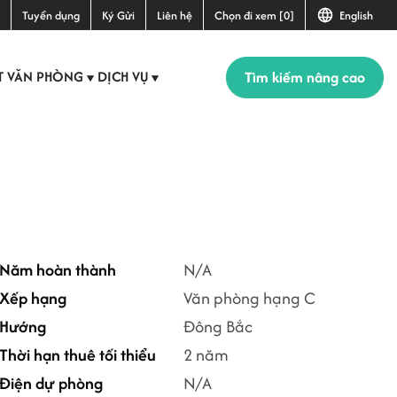
Tuyển dụng
Ký Gửi
Liên hệ
Chọn đi xem [0]
English
Tìm kiếm nâng cao
T VĂN PHÒNG
DỊCH VỤ
▼
▼
+2
Năm hoàn thành
N/A
Xếp hạng
Văn phòng hạng C
Hướng
Đông Bắc
Thời hạn thuê tối thiểu
2 năm
Điện dự phòng
N/A