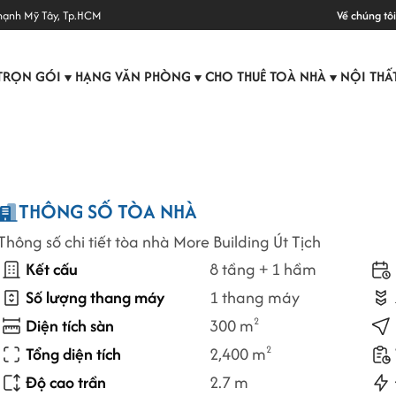
hạnh Mỹ Tây, Tp.HCM
Về chúng tôi
TRỌN GÓI
HẠNG VĂN PHÒNG
CHO THUÊ TOÀ NHÀ
NỘI THẤ
▼
▼
▼
THÔNG SỐ TÒA NHÀ
Thông số chi tiết tòa nhà More Building Út Tịch
Kết cấu
8 tầng + 1 hầm
Số lượng thang máy
1 thang máy
Diện tích sàn
300 m
2
Tổng diện tích
2,400 m
2
Độ cao trần
2.7 m