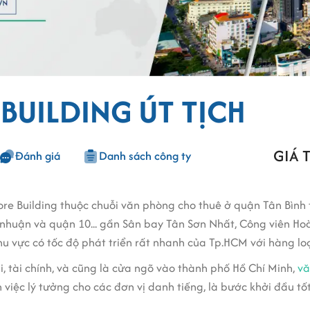
 BUILDING ÚT TỊCH
GIÁ 
Đánh giá
Danh sách công ty
re Building thuộc chuỗi văn phòng cho thuê ở quận Tân Bình 
ú nhuận và quận 10... gần Sân bay Tân Sơn Nhất, Công viên Ho
 vực có tốc độ phát triển rất nhanh của Tp.HCM với hàng loạt
, tài chính, và cũng là cửa ngõ vào thành phố Hồ Chí Minh,
vă
m việc lý tưởng cho các đơn vị danh tiếng, là bước khởi đầu t