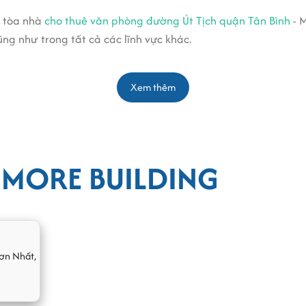
, tòa nhà
cho thuê văn phòng đường Út Tịch quận Tân Bình
- 
ng như trong tất cả các lĩnh vực khác.
Building được trang bị thang máy tốc độ cao, camera quan s
huyên nghiệp, bảo vệ 24/24... hứa hẹn sẽ trở thành nơi chứng
Xem thêm
 MORE BUILDING
ơn Nhất
,