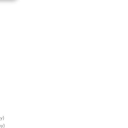
y)
áy)