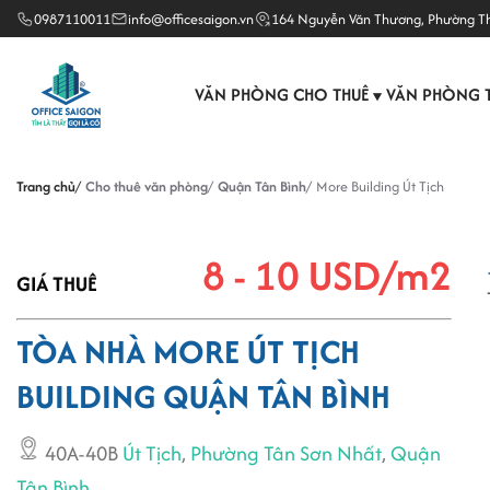
0987110011
info@officesaigon.vn
164 Nguyễn Văn Thương, Phường T
VĂN PHÒNG CHO THUÊ
VĂN PHÒNG 
▼
Trang chủ
Cho thuê văn phòng
Quận Tân Bình
More Building Út Tịch
8 - 10 USD/m2
GIÁ THUÊ
TÒA NHÀ MORE ÚT TỊCH
BUILDING QUẬN TÂN BÌNH
40A-40B
Út Tịch
,
Phường Tân Sơn Nhất
,
Quận
Tân Bình