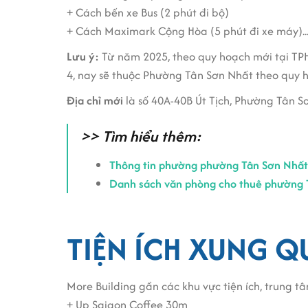
+ Cách bến xe Bus (2 phút đi bộ)
+ Cách Maximark Cộng Hòa (5 phút đi xe máy)..
Lưu ý:
Từ năm 2025, theo quy hoạch mới tại TP
4, nay sẽ thuộc Phường Tân Sơn Nhất theo quy 
Địa chỉ mới
là số 40A-40B Út Tịch, Phường Tân 
>> Tìm hiểu thêm:
Thông tin phường phường Tân Sơn Nhấ
Danh sách văn phòng cho thuê phường 
TIỆN ÍCH XUNG 
More Building gần các khu vực tiện ích, trung 
+ Up Saigon Coffee 30m