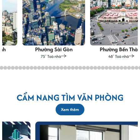
Phường Sài Gòn
Phường Bến Thành
75
Toà nhà
48
Toà nhà
+
+
CẨM NANG TÌM VĂN PHÒNG
Xem thêm