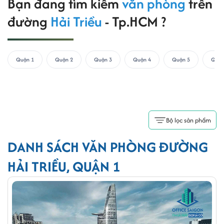
Bạn đang tìm kiếm
văn phòng
trên
đường
Hải Triều
- Tp.HCM ?
Quận 1
Quận 2
Quận 3
Quận 4
Quận 5
Quận
Bộ lọc sản phẩm
DANH SÁCH VĂN PHÒNG ĐƯỜNG
HẢI TRIỀU, QUẬN 1