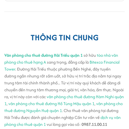
THÔNG TIN CHUNG
Văn phòng cho thuê đường Hải Triều quận 1
sở hữu
tòa nhà văn
phòng cho thuê hạng A
sang trọng, đẳng cấp là
Bitexco Financial
Tower
. Đường Hải Triều thuộc phường Bến Nghé, đây tuyến
đường ngắn nhưng rất sầm uất, sở hữu vị trí trắc địa nằm tại ngay
trung tâm tài chính thành phố... Từ vị trí này quý khách dễ dàng di
chuyển đến trung tâm thương mại, giải trí, văn hóa, ẩm thực. Ngoài
ra, vị trí này còn với các
văn phòng cho thuê đường Hàm Nghi quận
1
,
văn phòng cho thuê đường Hồ Tùng Mậu quận 1
,
văn phòng cho
thuê đường Nguyễn Huệ quận 1
. Cho thuê văn phòng tại đường
Hải Triều được đánh giá chuyên nghiệp Cần tư vấn về
dịch vụ văn
phòng cho thuê quận 1
vui lòng gọi vào số:
0987.11.00.11