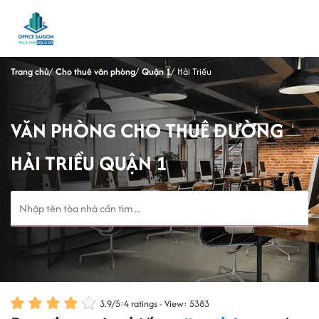
Trang chủ
Cho thuê văn phòng
Quận 1
Hải Triều
VĂN PHÒNG CHO THUÊ ĐƯỜNG
HẢI TRIỀU QUẬN 1
3.9
/
5
:
4
ratings - View: 5383