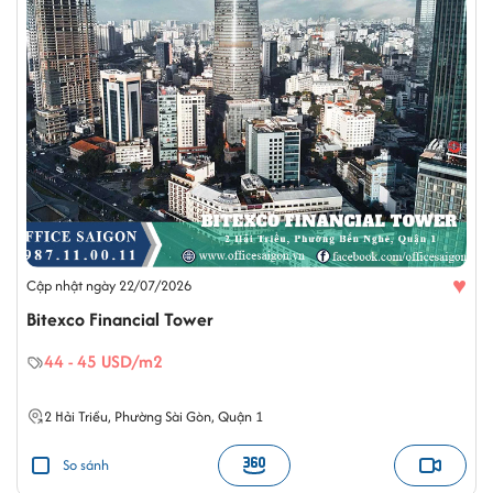
♥
Cập nhật ngày 22/07/2026
Bitexco Financial Tower
44 - 45 USD/m2
2
Hải Triều
,
Phường Sài Gòn
,
Quận 1
So sánh