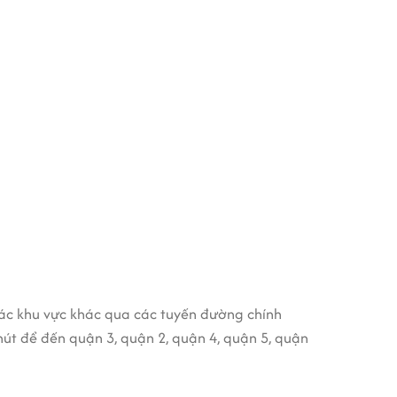
/tháng phù hợp với điều kiện dịch vụ của tòa
 nên bỏ qua lựa chọn này.
 các khu vực khác qua các tuyến đường chính
hút để đến quận 3, quận 2, quận 4, quận 5, quận