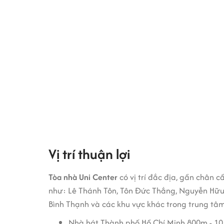
Dịch vụ vệ sinh hàng ngày được thực hiện 
Dịch vụ bảo trì được thực hiện định kỳ theo 
Giá thuê văn phòng tại Uni Center
Giá thuê khoảng
từ
$14- $15/m2/tháng.
Với một tòa nhà văn phòng hạng C nằm trong tr
nhà và vừa túi nhiều doanh nghiệp. Vì vậy, nếu
Vị trí thuận lợi
Tòa nhà Uni Center
có vị trí đắc địa, gần chân 
như: Lê Thánh Tôn, Tôn Đức Thắng, Nguyễn Hữu Cả
Bình Thạnh và các khu vực khác trong trung tâ
Nhà hát Thành phố Hồ Chí Minh 800m - 10 