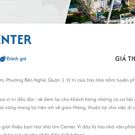
ENTER
GIÁ TH
Đánh giá
ăm, Phường Bến Nghé, Quận 1. Vị trí của tòa nhà nằm tuyến p
có vị trí đắc địa - sẽ đem lại cho khách hàng những có cơ hội 
à cũng mang lại tiện ích về giao thông, thuận lợi cho việc di 
 giới thiệu bạn tòa nhà Uni Center. Vì đây là tòa nhà văn p
 báo giá và cập nhật diện tích trống!