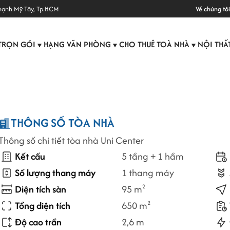
hạnh Mỹ Tây, Tp.HCM
Về chúng tôi
TRỌN GÓI
HẠNG VĂN PHÒNG
CHO THUÊ TOÀ NHÀ
NỘI THẤ
▼
▼
▼
THÔNG SỐ TÒA NHÀ
Thông số chi tiết tòa nhà Uni Center
Kết cấu
5 tầng + 1 hầm
Số lượng thang máy
1 thang máy
Diện tích sàn
95 m
2
Tổng diện tích
650 m
2
Độ cao trần
2,6 m