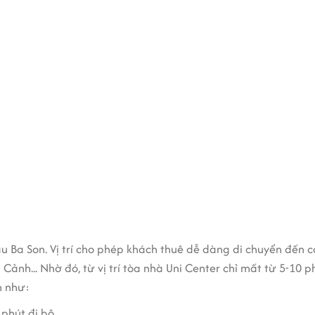
kỹ lưỡng.
lịch.
ung tâm sâm uất tại trung tâm Quận 1, mức giá $15 - $18/m2
 Quý khách cần thuê văn phòng giá tốt tại trung tâm thì đừng
cầu Ba Son. Vị trí cho phép khách thuê dễ dàng di chuyển đến
nh... Nhờ đó, từ vị trí tòa nhà Uni Center chỉ mất từ 5-10 p
m như:
phút đi bộ