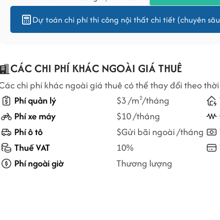
Dự toán chi phí thi công nội thất chi tiết (chuyên sâu
CÁC CHI PHÍ KHÁC NGOÀI GIÁ THUÊ
Các chi phí khác ngoài giá thuê có thể thay đổi theo thời
Phí quản lý
$3 /m
/tháng
2
Phí xe máy
$10 /tháng
Phí ô tô
$Gửi bãi ngoài /tháng
Thuế VAT
10%
Phí ngoài giờ
Thương lượng