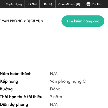
Tuyển dụng
Ký Gửi
Liên hệ
Chọn đi xem [0]
English
Tìm kiếm nâng cao
T VĂN PHÒNG
DỊCH VỤ
▼
▼
Năm hoàn thành
N/A
Xếp hạng
Văn phòng hạng C
Hướng
Đông
Thời hạn thuê tối thiểu
2 năm
Điện dự phòng
N/A