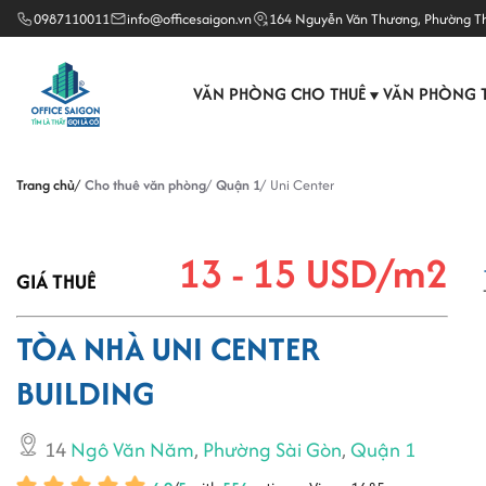
0987110011
info@officesaigon.vn
164 Nguyễn Văn Thương, Phường T
VĂN PHÒNG CHO THUÊ
VĂN PHÒNG 
▼
Trang chủ
Cho thuê văn phòng
Quận 1
Uni Center
13 - 15 USD/m2
GIÁ THUÊ
TÒA NHÀ UNI CENTER
BUILDING
14
Ngô Văn Năm
,
Phường Sài Gòn
,
Quận 1