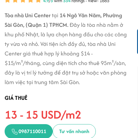
4.9
/
5
with
554
ratings - View: 1685
Tòa nhà Uni Center
tại
14 Ngô Văn Năm, Phường
Sài Gòn, (Quận 1) TPHCM.
Đây là tòa nhà nằm ở
khu phố Nhật, là lựa chọn hàng đầu cho các công
ty vừa và nhỏ. Với tiện ích đầy đủ, tòa nhà Uni
Center giá thuê hợp lý khoảng $14 -
$15/m²/tháng, cùng diện tích cho thuê 95m²/sàn,
đây là vị trí lý tưởng để đặt trụ sở hoặc văn phòng
làm việc tại trung tâm Sài Gòn.
GIÁ THUÊ
13 - 15 USD/m2
0987110011
Tư vấn nhanh