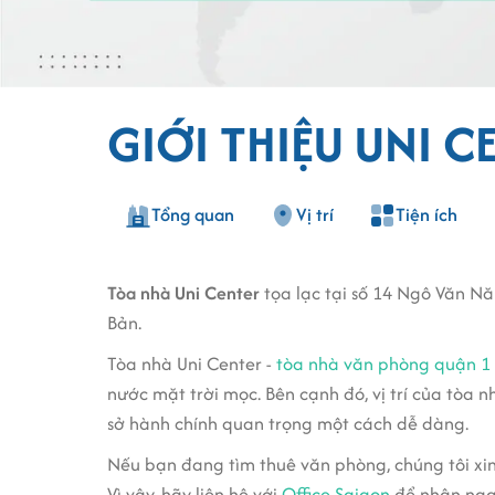
GIỚI THIỆU UNI C
Tổng quan
Vị trí
Tiện ích
Tòa nhà Uni Center
tọa lạc tại số 14 Ngô Văn N
Bản.
Tòa nhà Uni Center -
tòa nhà văn phòng quận 1
nước mặt trời mọc. Bên cạnh đó, vị trí của tòa nh
sở hành chính quan trọng một cách dễ dàng.
Nếu bạn đang tìm thuê văn phòng, chúng tôi xin
Vì vậy, hãy liên hệ với
Office Saigon
để nhận ngay