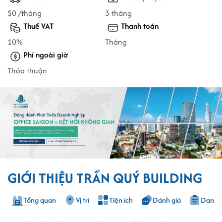
$0 /tháng
3 tháng
Thuế VAT
Thanh toán
10%
Tháng
Phí ngoài giờ
Thỏa thuận
GIỚI THIỆU TRẦN QUÝ BUILDING
Tổng quan
Vị trí
Tiện ích
Đánh giá
Danh s