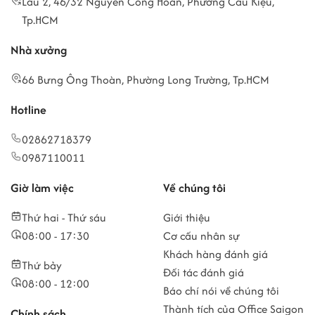
Lầu 2, 46/32 Nguyễn Công Hoan, Phường Cầu Kiệu,
Tp.HCM
Nhà xưởng
66 Bưng Ông Thoàn, Phường Long Trường, Tp.HCM
Hotline
02862718379
0987110011
Giờ làm việc
Về chúng tôi
Thứ hai - Thứ sáu
Giới thiệu
08:00 - 17:30
Cơ cấu nhân sự
Khách hàng đánh giá
Thứ bảy
Đối tác đánh giá
08:00 - 12:00
Báo chí nói về chúng tôi
Thành tích của Office Saigon
Chính sách