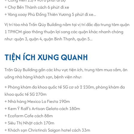
tại thị trường
cho thuê văn phòng Tp.HCM
,
Văn phòng giá rẻ quận
+ Chợ Bến Thành cách 6 phút đi xe
1
-
Trần Quý Building
được thiết kế theo đúng tiêu chuẩn của một
+ Vòng xoay Phù Đổng Thiên Vương 5 phút đi xe...
building tốt gồm 1 hầm 6 tầng diện tích sàn 120m2. Tòa nhà sử
Vị trí tòa nhà Trần Qúy Building nằm tại vị trí đắc địa trung tâm quận
dụng thang máy tốc độ cao, hệ thống PCCC, hệ thống báo cháy và
1 TPHCM giao thông thuận lợi sang các quận khác nhanh chóng
chữa cháy tự động theo tiêu chuẩn an toàn tuyệt đối. Hệ thống WC
như: quận 3, quận 4, quận Bình Thạnh, quận 5...
nam, nữ riêng biệt và sạch sẽ cho mỗi tầng. Máy phát điện dự
phòng 1000 KW. Bên cạnh đó, nơi đây còn có đội ngũ quản lý
chuyên nghiệp và lực lượng bảo vệ 24/24h.
TIỆN ÍCH XUNG QUANH
Trần Qúy Building gần các khu vực tiện ích, trung tâm mua sắm, ăn
uống nhà hàng khách sạn, bệnh viện như:
+ Phòng khám đa khoa quốc tế SG cơ sở 2 230m, phòng khám đa
khoa quốc tế SG 270m
+ Nhà hàng Mexico La Fiesta 190m
+ Kem Ý Ralf's Artisan Gelato cách 180m
+ Ecofarm Cafe cách 88m
+ Siêu Thị Nhật cách 170m
+ Khách sạn Christina's Saigon hotel cách 33m