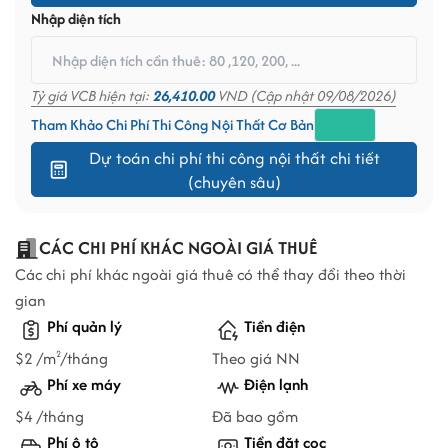
Nhập diện tích
Tỷ giá VCB hiện tại:
26,410.00
VND (Cập nhật 09/08/2026)
Tham Khảo Chi Phí Thi Công Nội Thất Cơ Bản
Dự toán chi phí thi công nội thất chi tiết
(chuyên sâu)
CÁC CHI PHÍ KHÁC NGOÀI GIÁ THUÊ
Các chi phí khác ngoài giá thuê có thể thay đổi theo thời
gian
Phí quản lý
Tiền điện
$2 /m
/tháng
Theo giá NN
2
Phí xe máy
Điện lạnh
$4 /tháng
Đã bao gồm
Phí ô tô
Tiền đặt cọc