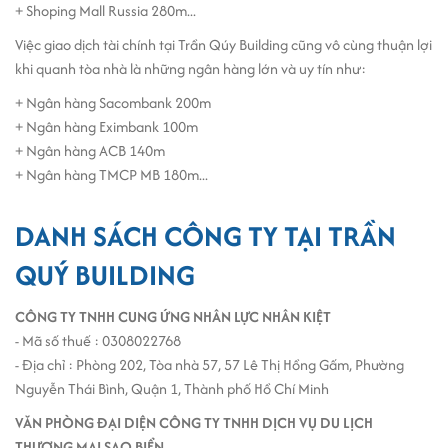
+ Shoping Mall Russia 280m...
Việc giao dịch tài chính tại Trần Qúy Building cũng vô cùng thuận lợi
khi quanh tòa nhà là những ngân hàng lớn và uy tín như:
+ Ngân hàng Sacombank 200m
+ Ngân hàng Eximbank 100m
+ Ngân hàng ACB 140m
+ Ngân hàng TMCP MB 180m...
DANH SÁCH CÔNG TY TẠI TRẦN
QUÝ BUILDING
CÔNG TY TNHH CUNG ỨNG NHÂN LỰC NHÂN KIỆT
- Mã số thuế : 0308022768
- Địa chỉ : Phòng 202, Tòa nhà 57, 57 Lê Thị Hồng Gấm, Phường
Nguyễn Thái Bình, Quận 1, Thành phố Hồ Chí Minh
VĂN PHÒNG ĐẠI DIỆN CÔNG TY TNHH DỊCH VỤ DU LỊCH
THƯƠNG MẠI SAO BIỂN