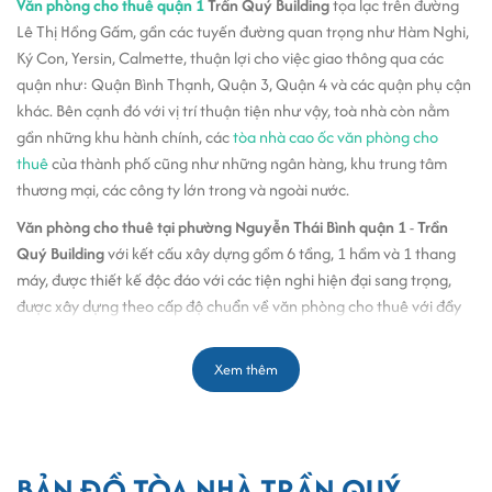
Văn phòng cho thuê quận 1
Trần Quý Building
tọa lạc trên đường
Lê Thị Hồng Gấm, gần các tuyến đường quan trọng như Hàm Nghi,
Ký Con, Yersin, Calmette, thuận lợi cho việc giao thông qua các
quận như: Quận Bình Thạnh, Quận 3, Quận 4 và các quận phụ cận
khác. Bên cạnh đó với vị trí thuận tiện như vậy, toà nhà còn nằm
gần những khu hành chính, các
tòa nhà cao ốc văn phòng cho
thuê
của thành phố cũng như những ngân hàng, khu trung tâm
thương mại, các công ty lớn trong và ngoài nước.
Văn phòng cho thuê tại phường Nguyễn Thái Bình quận 1
-
Trần
Quý Building
với kết cấu xây dựng gồm 6 tầng, 1 hầm và 1 thang
máy, được thiết kế độc đáo với các tiện nghi hiện đại sang trọng,
được xây dựng theo cấp độ chuẩn về văn phòng cho thuê với đầy
đủ các trang thiết bị hiện đại, an ninh và chuyên nghiệp, cũng như
phù hợp về phong thủy cho tất cả các công ty khi thuê văn phòng
Xem thêm
tại đây. Bước vào toà nhà, quý khách sẽ cảm thấy sự sang trọng và
tiện ích của toà nhà mang lại cho công ty cũng như văn phòng của
bạn.
Với sự thiết kế chuyên nghiệp hệ thống điện chiếu sáng theo hệ
BẢN ĐỒ TÒA NHÀ TRẦN QUÝ