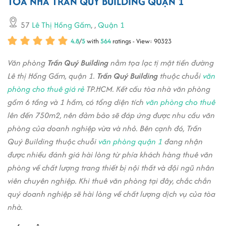
TÒA NHÀ TRẦN QUÝ BUILDING QUẬN 1
57
Lê Thị Hồng Gấm
,
,
Quận 1
4.8
/
5
with
564
ratings - View: 90323
Văn phòng
Trần Quý Building
nằm tọa lạc tị mặt tiền đường
Lê thị Hồng Gấm, quận 1.
Trần Quý Building
thuộc chuỗi
văn
phòng cho thuê giá rẻ
TP.HCM. Kết cấu tòa nhà văn phòng
gồm 6 tầng và 1 hầm, có tổng diện tích
văn phòng cho thuê
lên đến 750m2, nên đảm bảo sẽ đáp ứng được nhu cầu văn
phòng của doanh nghiệp vừa và nhỏ. Bên cạnh đó, Trần
Quý Building thuộc chuỗi
văn phòng quận 1
đang nhận
được nhiều đánh giá hài lòng từ phía khách hàng thuê văn
phòng về chất lượng trang thiết bị nội thất và đội ngũ nhân
viên chuyên nghiệp. Khi thuê văn phòng tại đây, chắc chắn
quý doanh nghiệp sẽ hài lòng về chất lượng dịch vụ của tòa
nhà.