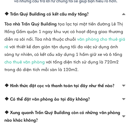
và những câu trả lời từ chúng tôi sẽ giúp bạn hiểu rõ hơn.
- Mã số thuế : 0310499967
- Địa chỉ : 57 Lê Thị Hồng Gấm, Phường Nguyễn Thái Bình, Quận 1,
❖ Trần Quý Building có kết cấu mấy tầng?
TP Hồ Chí Minh
Tòa nhà Trần Quý Building
tọa lạc tại mặt tiền đường Lê Thị
CÔNG TY TNHH MỘT THÀNH VIÊN VIỆT THẾ GIỚI NHẠC
Hồng Gấm quận 1 ngay khu vực có hoạt động giao thương
- Mã số thuế : 0310457854
diễn ra sôi nổi. Tòa nhà thuộc chuỗi
văn phòng cho thuê giá
- Địa chỉ : 57 Lê Thị Hồng Gấm, Phường Nguyễn Thái Bình, Quận 1,
rẻ
với thiết kế đơn giản tận dụng tối đa việc sử dụng ánh
TP Hồ Chí Minh
sáng tự nhiên, có kết cấu xây dựng 1 hầm giữ xe và 6 tầng
VĂN PHÒNG ĐẠI DIỆN CÔNG TY TNHH NGUYỄN GIANG SAN -
cho thuê văn phòng
với tổng diện tích sử dụng là 720m2
VICTRAVEL
trong đó diện tích mỗi sàn là 120m2.
- Mã số thuế : 0303436412-003
- Địa chỉ : Số 57 Lê Thị Hồng Gấm, Phường Nguyễn Thái Bình, Quận
❖ Hình thức đặt cọc và thanh toán tại đây như thế nào?
1, TP Hồ Chí Minh
❖ Có thể đặt văn phòng ảo tại đây không?
CÔNG TY TNHH DU LỊCH QUỐC TẾ UNI PEARL
- Mã số thuế : 0314677392
❖ Xung quanh Trần Quý Building còn có những văn phòng
- Địa chỉ : Số 57 Lê Thị Hồng Gấm, Phường Nguyễn Thái Bình, Quận
nào khác không?
1, TP Hồ Chí Minh
VĂN PHÒNG ĐẠI DIỆN - CÔNG TY TNHH THƯƠNG MẠI XUẤT NHẬP