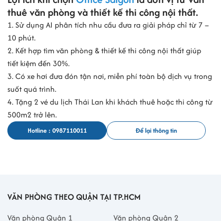
thuê văn phòng và thiết kế thi công nội thất.
- Mã số thuế : 0314533168
- Địa chỉ : Số 57 Lê Thị Hồng Gấm, Phường Nguyễn Thái Bình, Quận
1. Sử dụng AI phân tích nhu cầu đưa ra giải pháp chỉ từ 7 –
1, Thành phố Hồ Chí Minh
10 phút.
2. Kết hợp tìm văn phòng & thiết kế thi công nội thất giúp
CÔNG TY TNHH TỶ PHÚ NET
tiết kiệm đến 30%.
- Mã số thuế : 0315385868
- Địa chỉ : Số 57 Lê Thị Hồng Gấm, Phường Nguyễn Thái Bình, Quận
3. Có xe hơi đưa đón tận nơi, miễn phí toàn bộ dịch vụ trong
1, TP Hồ Chí Minh
suốt quá trình.
4. Tặng 2 vé du lịch Thái Lan khi khách thuê hoặc thi công từ
CÔNG TY TNHH TOUTEC VIỆT NAM
500m2 trở lên.
- Mã số thuế : 0315653066
- Địa chỉ : Lầu 5, số 57, đường Lê Thị Hồng Gấm, Phường Nguyễn
Hotline : 0987110011
Để lại thông tin
Thái Bình, Quận 1, Thành phố Hồ Chí Minh
CÔNG TY TNHH MTV THỜI GIAN THIÊN ĐỨC
- Mã số thuế : 0315662039
- Địa chỉ : 57 Lê Thị Hồng Gấm, Phường Nguyễn Thái Bình, Quận 1,
Thành phố Hồ Chí Minh
VĂN PHÒNG THEO QUẬN TẠI TP.HCM
Văn phòng Quận 1
Văn phòng Quận 2