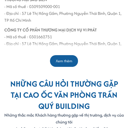
- Mã số thuế : 0309509000-001
- Địa chỉ : 57 Lê Thị Hồng Gấm, Phường Nguyễn Thái Bình, Quận 1,
TP Hồ Chí Minh
CÔNG TY CỔ PHẦN THƯƠNG MẠI DỊCH VỤ VI PHÁT
- Mã số thuế : 0301662751
- Địa chỉ : 57 Lê Thị Hồng Gấm, Phường Nguyễn Thái Bình, Quận 1,
Thành phố Hồ Chí Minh
VPĐD INTERFRACHT OVERSEAS LIMITED (HỒNG KÔNG) TẠI
Xem thêm
TP.HCM
- Mã số thuế : 0304635795
- Địa chỉ : P.401 #4 57 Lê Thị Hồng Gấm, Quận 1, TP Hồ Chí Minh
NHỮNG CÂU HỎI THƯỜNG GẶP
CÔNG TY TNHH SAVICOM LOGISTICS
TẠI CAO ỐC VĂN PHÒNG TRẦN
- Mã số thuế : 0314961815
QUÝ BUILDING
- Địa chỉ : Lầu 5, 57 Lê Thị Hồng Gấm, Phường Nguyễn Thái Bình,
Quận 1, TP Hồ Chí Minh
Những thắc mắc Khách hàng thường gặp về thị trường, dịch vụ của
CÔNG TY TRÁCH NHIỆM HỮU HẠN MỘT THÀNH VIÊN THẾ GIỚI ÂM
chúng tôi
NHẠC