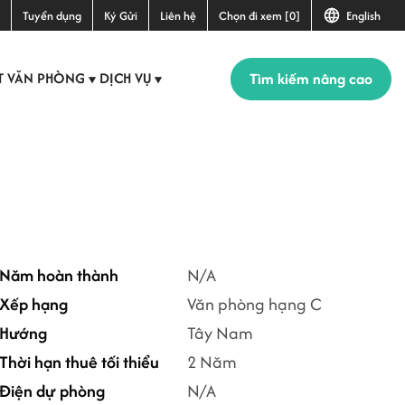
Tuyển dụng
Ký Gửi
Liên hệ
Chọn đi xem [0]
English
Tìm kiếm nâng cao
T VĂN PHÒNG
DỊCH VỤ
▼
▼
+1
Năm hoàn thành
N/A
Xếp hạng
Văn phòng hạng C
Hướng
Tây Nam
Thời hạn thuê tối thiểu
2 Năm
Điện dự phòng
N/A