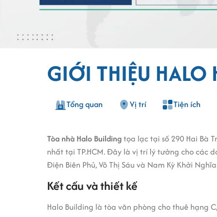
GIỚI THIỆU HALO
Tổng quan
Vị trí
Tiện ích
Tòa nhà Halo Building
tọa lạc tại số 290 Hai Bà
nhất tại TP.HCM. Đây là vị trí lý tưởng cho cá
Điện Biên Phủ, Võ Thị Sáu và Nam Kỳ Khởi Nghĩa
Kết cấu và thiết kế
Halo Building là tòa văn phòng cho thuê hạng C