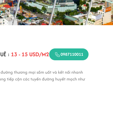
UÊ :
13 - 15 USD/M2
0987110011
c đường thương mại sầm uất và kết nối nhanh
dàng tiếp cận các tuyến đường huyết mạch như