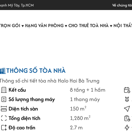
hạnh Mỹ Tây, Tp.HCM
Về chúng tôi
TRỌN GÓI
HẠNG VĂN PHÒNG
CHO THUÊ TOÀ NHÀ
NỘI THẤ
▼
▼
▼
THÔNG SỐ TÒA NHÀ
Thông số chi tiết tòa nhà Halo Hai Bà Trưng
Kết cấu
8 tầng + 1 hầm
Số lượng thang máy
1 thang máy
Diện tích sàn
150 m
2
Tổng diện tích
1,280 m
2
Độ cao trần
2.7 m