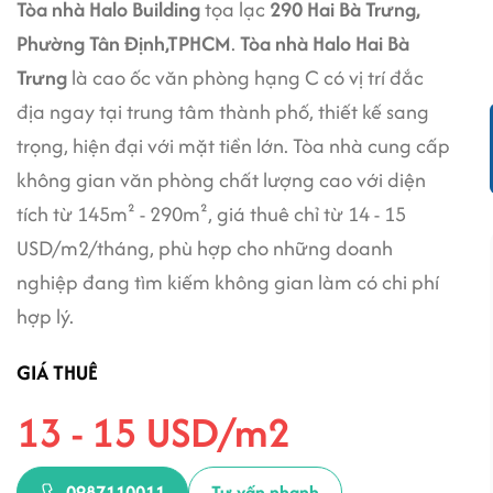
Tòa nhà Halo Building
tọa lạc
290 Hai Bà Trưng,
Phường Tân Định,TPHCM
.
Tòa nhà Halo Hai Bà
Trưng
là cao ốc văn phòng hạng C có vị trí đắc
địa ngay tại trung tâm thành phố, thiết kế sang
trọng, hiện đại với mặt tiền lớn. Tòa nhà cung cấp
không gian văn phòng chất lượng cao với diện
tích từ 145m² - 290m², giá thuê chỉ từ 14 - 15
USD/m2/tháng, phù hợp cho những doanh
nghiệp đang tìm kiếm không gian làm có chi phí
hợp lý.
GIÁ THUÊ
13 - 15 USD/m2
0987110011
Tư vấn nhanh