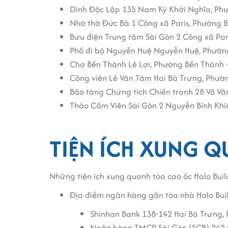
Dinh Độc Lập 135 Nam Kỳ Khởi Nghĩa, Ph
Nhà thờ Đức Bà 1 Công xã Paris, Phường 
Bưu điện Trung tâm Sài Gòn 2 Công xã Par
Phố đi bộ Nguyễn Huệ Nguyễn Huệ, Phườn
Chợ Bến Thành Lê Lợi, Phường Bến Thành 
Công viên Lê Văn Tám Hai Bà Trưng, Phườ
Bảo tàng Chứng tích Chiến tranh 28 Võ Vă
Thảo Cầm Viên Sài Gòn 2 Nguyễn Bỉnh Kh
TIỆN ÍCH XUNG 
Những tiện ích xung quanh tòa cao ốc Halo Buil
Địa điểm ngân hàng gần tòa nhà Halo Buil
Shinhan Bank 138-142 Hai Bà Trưng,
Ngân hàng TMCP Sài Gòn (SCB) 242