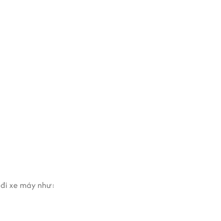
ần
văn phòng cho thuê phường Tân Định
trong
u tiện ích:
t đi xe máy như:
làm việc chuyên nghiệp và vị trí trung tâm?