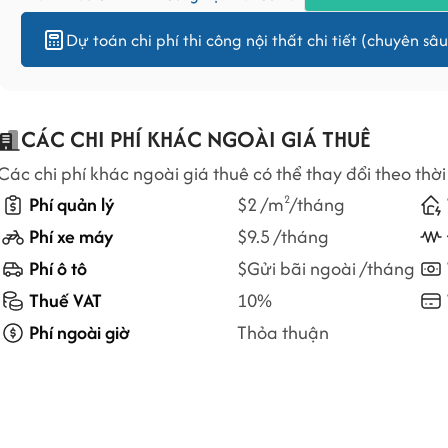
Dự toán chi phí thi công nội thất chi tiết (chuyên sâu
CÁC CHI PHÍ KHÁC NGOÀI GIÁ THUÊ
Các chi phí khác ngoài giá thuê có thể thay đổi theo thời
Phí quản lý
$2 /m
/tháng
2
Phí xe máy
$9.5 /tháng
Phí ô tô
$Gửi bãi ngoài /tháng
Thuế VAT
10%
Phí ngoài giờ
Thỏa thuận