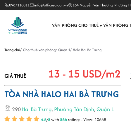
0987110011
info@officesaigon.vn
164 Nguyễn Văn Thương, Phường T
VĂN PHÒNG CHO THUÊ
VĂN PHÒNG 
▼
Trang chủ
Cho thuê văn phòng
Quận 1
Halo Hai Bà Trưng
13 - 15 USD/m2
GIÁ THUÊ
TÒA NHÀ HALO HAI BÀ TRƯNG
290
Hai Bà Trưng
,
Phường Tân Định
,
Quận 1
4.8
/
5
with
566
ratings - View: 10638