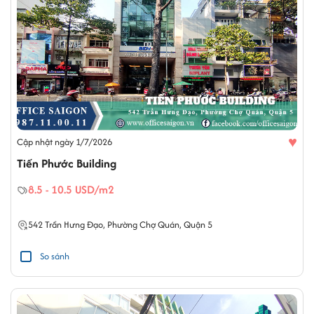
♥
Cập nhật ngày 1/7/2026
Tiến Phước Building
8.5 - 10.5 USD/m2
542
Trần Hưng Đạo
,
Phường Chợ Quán
,
Quận 5
So sánh