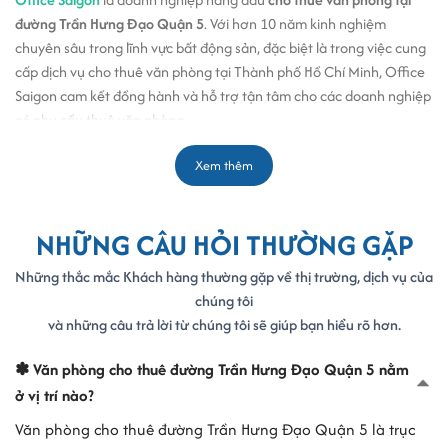
đường Trần Hưng Đạo Quận 5
. Với hơn 10 năm kinh nghiệm
chuyên sâu trong lĩnh vực bất động sản, đặc biệt là trong việc cung
cấp dịch vụ cho thuê văn phòng tại Thành phố Hồ Chí Minh, Office
Saigon cam kết đồng hành và hỗ trợ tận tâm cho các doanh nghiệp
có nhu cầu thuê văn phòng.
Xem thêm
Giới thiệu thông tin văn phòng đường Trần Hưng Đạo, Quận 5
Quận
Quận 5
NHỮNG CÂU HỎI THƯỜNG GẶP
Giá thuê
$8 - $13/m2
Những thắc mắc Khách hàng thường gặp về thị trường, dịch vụ của
Tòa nhà
Hà Phan Building, Hoàng Huy Tower, Tiến Phước Building,
chúng tôi
nổi bật
Green Bee Building
và những câu trả lời từ chúng tôi sẽ giúp bạn hiểu rõ hơn.
Diện tích
Liên hệ xem văn phòng
0987 110011
trống
✽ Văn phòng cho thuê đường Trần Hưng Đạo Quận 5 nằm
ở vị trí nào?
>> Xem thêm:
Danh sách tòa nhà
cho thuê văn phòng Quận 5
Văn phòng cho thuê đường Trần Hưng Đạo Quận 5 là trục