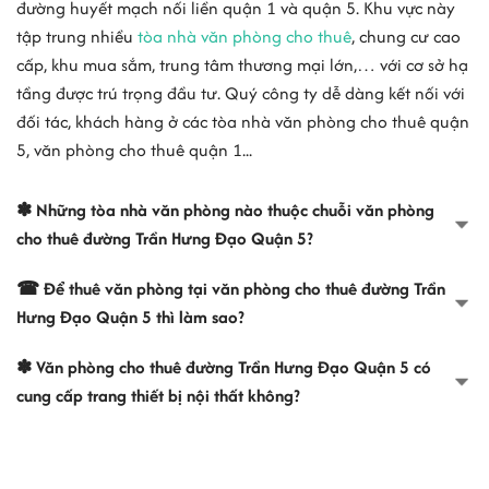
Vị trí đường Trần Hưng Đạo, Quận 5
đường huyết mạch nối liền quận 1 và quận 5. Khu vực này
tập trung nhiều
tòa nhà văn phòng cho thuê
, chung cư cao
Đường Trần Hưng Đạo
được xem là một tuyến đường lớn có dân
cấp, khu mua sắm, trung tâm thương mại lớn,… với cơ sở hạ
cư đông và sầm uất. Đây là tuyến đường lưu thông 2 chiều và cắt
tầng được trú trọng đầu tư. Quý công ty dễ dàng kết nối với
ngang các con đường như Trần Tuấn Khải, Bùi Hữu Nghĩa, Huỳnh
đối tác, khách hàng ở các tòa nhà văn phòng cho thuê quận
Mẫn Đạt, Trần Bình Trọng.
5, văn phòng cho thuê quận 1...
Vị trí của đường Trần Hưng Đạo
vô cùng thuận lợi, là tuyến đường
giao thông trọng điểm nối liền quận 1 với quận 5. Tuyến đường này
✽ Những tòa nhà văn phòng nào thuộc chuỗi văn phòng
còn được đánh giá là trung tâm tài chính kinh tế mới của quận 5,
cho thuê đường Trần Hưng Đạo Quận 5?
bao quanh là nhiều tiện ích đa dạng, đáp ứng mọi nhu cầu của
doanh nghiệp và nhân viên.
☎ Để thuê văn phòng tại văn phòng cho thuê đường Trần
Hưng Đạo Quận 5 thì làm sao?
Văn phòng tại đường Trần Hưng Đạo
rất phù hợp cho việc thuê văn
phòng, cùng với mức giá thuê hợp lý, giúp các doanh nghiệp có
✽ Văn phòng cho thuê đường Trần Hưng Đạo Quận 5 có
được văn phòng làm việc đầy đủ tiện ích với vị trí thuận lợi mà vẫn
cung cấp trang thiết bị nội thất không?
tối ưu hóa chi phí.
>> Xem thêm:
Các tòa nhà
văn phòng cho thuê tại TPHCM
Môi trường làm việc tại Trần Hưng Đạo,