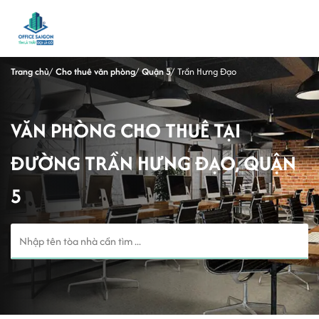
Trang chủ
Cho thuê văn phòng
Quận 5
Trần Hưng Đạo
VĂN PHÒNG CHO THUÊ TẠI
ĐƯỜNG TRẦN HƯNG ĐẠO, QUẬN
5