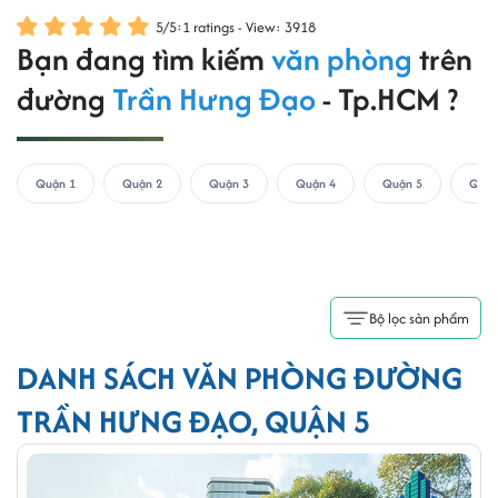
5
/
5
:
1
ratings - View: 3918
Bạn đang tìm kiếm
văn phòng
trên
đường
Trần Hưng Đạo
- Tp.HCM ?
Quận 1
Quận 2
Quận 3
Quận 4
Quận 5
Quận
Bộ lọc sản phẩm
DANH SÁCH VĂN PHÒNG ĐƯỜNG
TRẦN HƯNG ĐẠO, QUẬN 5