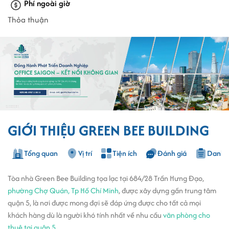
Phí ngoài giờ
Thỏa thuận
GIỚI THIỆU GREEN BEE BUILDING
Tổng quan
Vị trí
Tiện ích
Đánh giá
Danh s
Tòa nhà Green Bee Building tọa lạc tại 684/28 Trần Hưng Đạo,
phường Chợ Quán, Tp Hồ Chí Minh
, được xây dựng gần trung tâm
quận 5, là nơi được mong đợi sẽ đáp ứng được cho tất cả mọi
khách hàng dù là người khó tính nhất về nhu cầu
văn phòng cho
thuê tại quận 5
.