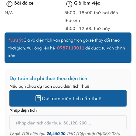
Bãi đỗ xe
Giờ làm việc
N/A
8h00 - 18h00 thứ hai đến
thứ sáu
8h00 - 12h00 thứ bảy
*Lưu ý:
Giá và diện tích văn phòng trọn gói sẽ thay đổi theo
0987110011
thời gian. Vui lòng liên hệ
để được tư vấn chính
xác
Dự toán chi phí thuê theo diện tích
Nếu bạn chưa dự toán được diện tích thuê:
Dự toán diện tích cần thuê
Nhập diện tích
Tỷ giá VCB hiện tại:
26,450.00
VND (Cập nhật 06/08/2026)