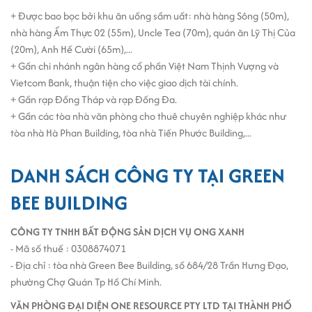
+ Được bao bọc bởi khu ăn uống sầm uất: nhà hàng Sông (50m),
nhà hàng Ẩm Thực 02 (55m), Uncle Tea (70m), quán ăn Lỹ Thị Của
(20m), Anh Hề Cười (65m),...
+ Gần chi nhánh ngân hàng cổ phần Việt Nam Thịnh Vượng và
Vietcom Bank, thuận tiện cho việc giao dịch tài chính.
+ Gần rạp Đồng Tháp và rạp Đống Đa.
+ Gần các tòa nhà văn phòng cho thuê chuyên nghiệp khác như
tòa nhà Hà Phan Building, tòa nhà Tiến Phước Building,...
DANH SÁCH CÔNG TY TẠI GREEN
BEE BUILDING
CÔNG TY TNHH BẤT ĐỘNG SẢN DỊCH VỤ ONG XANH
- Mã số thuế : 0308874071
- Địa chỉ : tòa nhà Green Bee Building, số 684/28 Trần Hưng Đạo,
phường Chợ Quán Tp Hồ Chí Minh.
VĂN PHÒNG ĐẠI DIỆN ONE RESOURCE PTY LTD TẠI THÀNH PHỐ