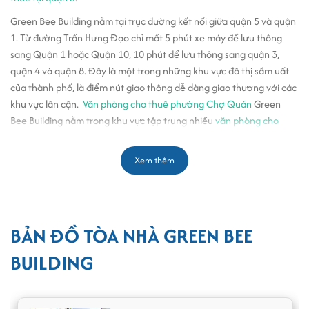
Green Bee Building nằm tại trục đường kết nối giữa quận 5 và quận
1. Từ đường Trần Hưng Đạo chỉ mất 5 phút xe máy để lưu thông
sang Quận 1 hoặc Quận 10, 10 phút để lưu thông sang quận 3,
quận 4 và quận 8. Đây là một trong những khu vực đô thị sầm uất
của thành phố, là điểm nút giao thông dễ dàng giao thương với các
khu vực lân cận.
Văn phòng cho thuê phường Chợ Quán
Green
Bee Building nằm trong khu vực tập trung nhiều
văn phòng cho
thuê
, trung tâm thương mại, ngân hàng, nhà hàng khách sạn,
trường học, bệnh viện cùng hàng loạt tiện ích vui chơi giải trí khác.
Xem thêm
Với vị trí đắc địa nằm gần khu vực tập trung nhiều trung tâm hành
chính, thương mại, ấp ủ nhiều tiềm năng trở thành đặc khu kinh tế
trong tương lai; cao ốc
văn phòng cho thuê tại đường Trần Hưng
Đạo quận 5
Green Bee Building hứa hẹn sẽ là trụ sở làm việc lý
BẢN ĐỒ TÒA NHÀ GREEN BEE
tưởng cho các đơn vị danh tiếng, là bước khởi đầu tốt đẹp với nhiều
BUILDING
doanh nghiệp, mang lại nhiều cơ hội hợp tác phát triển kinh doanh
trong tương lai.
Cao ốc Green Bee Building thuộc chuỗi văn phòng cho thuê với