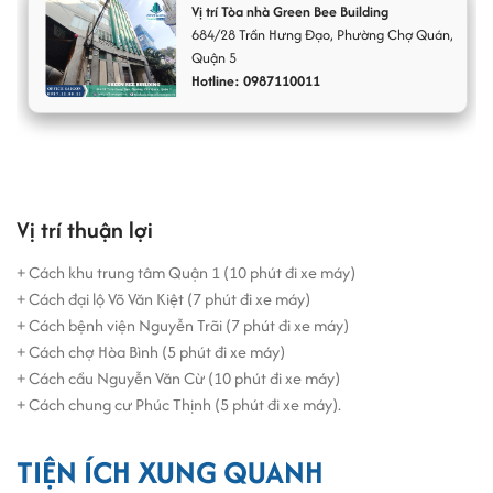
nhiều tiện ích phù hợp cho thuê văn phòng cùng vẻ ngoài bắt mắt,
Vị trí Tòa nhà Green Bee Building
684/28
Trần Hưng Đạo
,
Phường Chợ Quán
,
hiện đại, giá thuê hợp lý, diện tích cho thuê đa dạng hứa hẹn sẽ góp
Quận 5
phần không nhỏ vào sự thành công của quý doanh nghiệp.
Hotline: 0987110011
Vị trí thuận lợi
+ Cách khu trung tâm Quận 1 (10 phút đi xe máy)
+ Cách đại lộ Võ Văn Kiệt (7 phút đi xe máy)
+ Cách bệnh viện Nguyễn Trãi (7 phút đi xe máy)
+ Cách chợ Hòa Bình (5 phút đi xe máy)
+ Cách cầu Nguyễn Văn Cừ (10 phút đi xe máy)
+ Cách chung cư Phúc Thịnh (5 phút đi xe máy).
TIỆN ÍCH XUNG QUANH