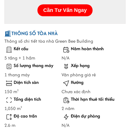
THÔNG SỐ TÒA NHÀ
Thông số chi tiết tòa nhà Green Bee Building
Kết cấu
Năm hoàn thành
5 tầng + 1 hầm
N/A
Số lượng thang máy
Xếp hạng
1 thang máy
Văn phòng giá rẻ
Diện tích sàn
Hướng
150 m
Chưa xác định
2
Tổng diện tích
Thời hạn thuê tối thiểu
1,050 m
2 năm
2
Độ cao trần
Điện dự phòng
2.6 m
N/A