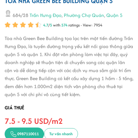
TÒA NHÀ GREEN BEE BUILDING QUẬN 5
684/28
Trần Hưng Đạo
,
Phường Chợ Quán
,
Quận 5
4.7
/
5
with
574
ratings - View: 7954
Tòa nhà Green Bee Building tọa lạc trên mặt tiền đường Trần
Hưng Đạo, là tuyến đường trọng yếu kết nối giao thông giữa
quận 5 và quận 1. Khi đặt văn phòng làm việc tại đây, quý
doanh nghiệp sẽ thuận tiện di chuyển sang các quận lân
cận và dễ dàng tiếp cận với các dịch vụ mua sắm giải trí ẩm
thực. Green Bee Building có kết cấu xây dựng 1 hầm - 5 tầng,
đem đến hơn 1.000m2 diện tích văn phòng cho thuê tại
quận 5 với chi phí vô cùng tiết kiệm.
GIÁ THUÊ
7.5 - 9.5 USD/m2
0987110011
Tư vấn nhanh