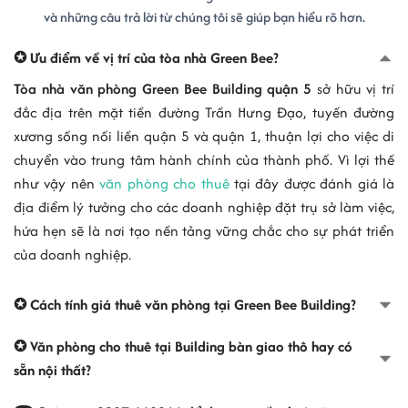
- Mã số thuế : 0312911209
và những câu trả lời từ chúng tôi sẽ giúp bạn hiểu rõ hơn.
- Địa chỉ : tòa nhà Green Bee Building, số 684/28 Trần Hưng Đạo,
phường Chợ Quán Tp Hồ Chí Minh.
✪ Ưu điểm về vị trí của tòa nhà Green Bee?
CÔNG TY CỔ PHẦN THƯƠNG MẠI DỊCH VỤ CHÀO NGÀY MỚI
Tòa nhà văn phòng Green Bee Building quận 5
sở hữu vị trí
- Mã số thuế : 0312513335
đắc địa trên mặt tiền đường Trần Hưng Đạo, tuyến đường
- Địa chỉ : Lầu 3 tòa nhà Green Bee Building, số 684/28 Trần Hưng
xương sống nối liền quận 5 và quận 1, thuận lợi cho việc di
Đạo, phường Chợ Quán Tp Hồ Chí Minh.
chuyển vào trung tâm hành chính của thành phố. Vì lợi thế
như vậy nên
văn phòng cho thuê
tại đây được đánh giá là
VĂN PHÒNG ĐẠI DIỆN CÔNG TY CỔ PHẦN NGHIÊN CỨU THỊ
TRƯỜNG KẾT NỐI NGƯỜI TIÊU DÙNG
địa điểm lý tưởng cho các doanh nghiệp đặt trụ sở làm việc,
- Mã số thuế : 0310275597-002
hứa hẹn sẽ là nơi tạo nền tảng vững chắc cho sự phát triển
- Địa chỉ : tòa nhà Green Bee Building, số 684/28 Trần Hưng Đạo,
của doanh nghiệp.
phường Chợ Quán Tp Hồ Chí Minh.
VĂN PHÒNG ĐẠI DIỆN - CÔNG TY CỔ PHẦN TƯ VẤN ĐẦU TƯ XÂY
✪ Cách tính giá thuê văn phòng tại Green Bee Building?
DỰNG TÍN THÀNH
✪ Văn phòng cho thuê tại Building bàn giao thô hay có
- Mã số thuế : 0303729289-004
- Địa chỉ : tòa nhà Green Bee Building, số 684/28 Trần Hưng Đạo,
sẵn nội thất?
phường Chợ Quán Tp Hồ Chí Minh.