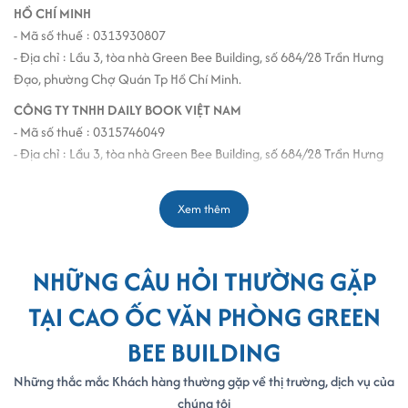
HỒ CHÍ MINH
- Mã số thuế : 0313930807
- Địa chỉ : Lầu 3, tòa nhà Green Bee Building, số 684/28 Trần Hưng
Đạo, phường Chợ Quán Tp Hồ Chí Minh.
CÔNG TY TNHH DAILY BOOK VIỆT NAM
- Mã số thuế : 0315746049
- Địa chỉ : Lầu 3, tòa nhà Green Bee Building, số 684/28 Trần Hưng
Đạo, phường Chợ Quán Tp Hồ Chí Minh.
CÔNG TY CỔ PHẦN ĐẦU TƯ PHÁT TRIỂN ĐỊA ỐC TÂY BẮC
Xem thêm
- Mã số thuế : 0310813686
- Địa chỉ : Lầu 1, tòa nhà Green Bee Building, số 684/28 Trần Hưng
Đạo, phường Chợ Quán Tp Hồ Chí Minh.
NHỮNG CÂU HỎI THƯỜNG GẶP
CÔNG TY TNHH TƯ VẤN -THIẾT KẾ XÂY DỰNG Q.T
TẠI CAO ỐC VĂN PHÒNG GREEN
- Mã số thuế : 0301835429
BEE BUILDING
- Địa chỉ : tòa nhà Green Bee Building, số 684/28 Trần Hưng Đạo,
phường Chợ Quán Tp Hồ Chí Minh.
Những thắc mắc Khách hàng thường gặp về thị trường, dịch vụ của
CÔNG TY TNHH RUBIK TOP
chúng tôi