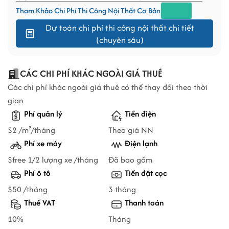
Tham Khảo Chi Phí Thi Công Nội Thất Cơ Bản
Dự toán chi phí thi công nội thất chi tiết
(chuyên sâu)
CÁC CHI PHÍ KHÁC NGOÀI GIÁ THUÊ
Các chi phí khác ngoài giá thuê có thể thay đổi theo thời
gian
Phí quản lý
Tiền điện
$2 /m
/tháng
Theo giá NN
2
Phí xe máy
Điện lạnh
$free 1/2 lượng xe /tháng
Đã bao gồm
Phí ô tô
Tiền đặt cọc
$50 /tháng
3 tháng
Thuế VAT
Thanh toán
10%
Tháng