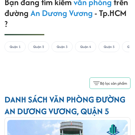
Bạn đang tìm kiếm
văn phòng
trên
đường
An Dương Vương
- Tp.HCM
?
Quận 1
Quận 2
Quận 3
Quận 4
Quận 5
Quận
Bộ lọc sản phẩm
DANH SÁCH VĂN PHÒNG ĐƯỜNG
AN DƯƠNG VƯƠNG, QUẬN 5