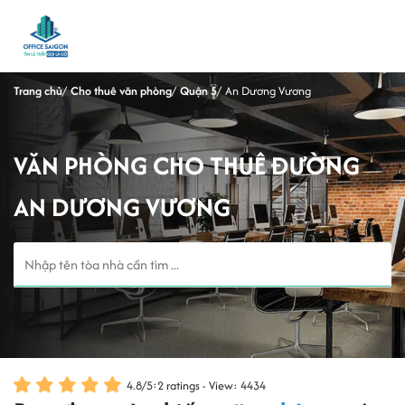
Trang chủ
Cho thuê văn phòng
Quận 5
An Dương Vương
VĂN PHÒNG CHO THUÊ ĐƯỜNG
AN DƯƠNG VƯƠNG
4.8
/
5
:
2
ratings - View: 4434