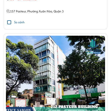
157
Pasteur
,
Phường Xuân Hòa
,
Quận 3
So sánh