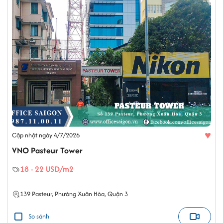
♥
Cập nhật ngày 4/7/2026
VNO Pasteur Tower
18 - 22 USD/m2
139
Pasteur
,
Phường Xuân Hòa
,
Quận 3
So sánh