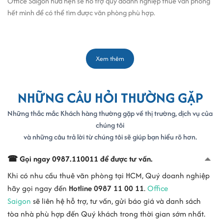
Office Saigon hứa hẹn sẽ hỗ trợ quý doanh nghiệp thuê văn phòng
hết mình để có thể tìm được văn phòng phù hợp.
Giới thiệu thông tin văn phòng đường Pasteur, Quận 3
Xem thêm
Quận
Quận 3
Giá thuê
$12 - $19/m2
NHỮNG CÂU HỎI THƯỜNG GẶP
Tòa nhà nổi bật
Pasteur Tower, 135A Pasteur Building, Yola Tower
Diện tích trống
Liên hệ xem văn phòng
0987 110011
Những thắc mắc Khách hàng thường gặp về thị trường, dịch vụ của
chúng tôi
và những câu trả lời từ chúng tôi sẽ giúp bạn hiểu rõ hơn.
>> Xem thêm:
Danh sách các
văn phòng cho thuê Quận 3
Vị trí đường Pasteur quận 3
☎ Gọi ngay 0987.110011 để được tư vấn.
Khi có nhu cầu thuê văn phòng tại HCM, Quý doanh nghiệp
Đường Pasteur
đường một chiều, bắt đầu từ đường Võ Văn Kiệt
ven
hãy gọi ngay đến
Hotline 0987 11 00 11
.
Office
rạch Bến Nghé
thuộc Quận 1.
Saigon
sẽ liên hệ hỗ trợ, tư vấn, gửi báo giá và danh sách
Vị trí đường Pasteur vô cùng đẹp, không những nối liền Quận 1 mà
tòa nhà phù hợp đến Quý khách trong thời gian sớm nhất.