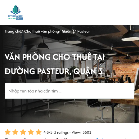
Trang chủ
Cho thuê văn phòng
Quận 3
Pasteur
VĂN PHÒNG CHO THUÊ TẠI
ĐƯỜNG PASTEUR, QUẬN 3
4.8
/
5
:
3
ratings - View: 3501