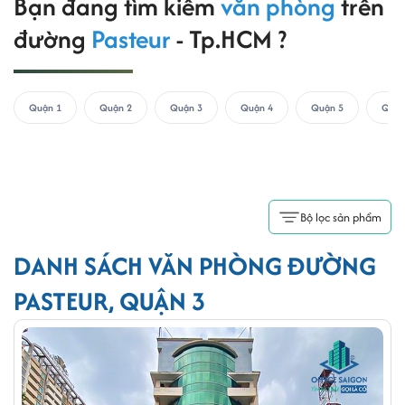
Bạn đang tìm kiếm
văn phòng
trên
đường
Pasteur
- Tp.HCM ?
Quận 1
Quận 2
Quận 3
Quận 4
Quận 5
Quận
Bộ lọc sản phẩm
DANH SÁCH VĂN PHÒNG ĐƯỜNG
PASTEUR, QUẬN 3