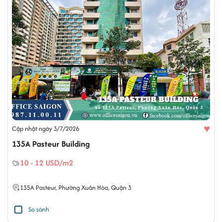
♥
Cập nhật ngày 3/7/2026
135A Pasteur Building
10 - 12 USD/m2
135A
Pasteur
,
Phường Xuân Hòa
,
Quận 3
So sánh