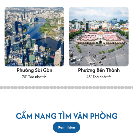
các điểm giải trí và thư giãn, tạo ra một môi trường làm việc lý
tưởng, thúc đẩy sự phát triển doanh nghiệp và đáp ứng nhu cầu
của nhân viên về giải trí sau giờ làm việc.
Phường Sài Gòn
Phường Bến Thành
75
Toà nhà
48
Toà nhà
+
+
CẨM NANG TÌM VĂN PHÒNG
Xem thêm