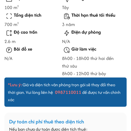
100 m
Tây
2
Tổng diện tích
Thời hạn thuê tối thiểu
700 m
3 năm
2
Độ cao trần
Điện dự phòng
2.6 m
N/A
Bãi đỗ xe
Giờ làm việc
N/A
8h00 - 18h00 thứ hai đến
thứ sáu
8h00 - 12h00 thứ bảy
*Lưu ý:
Giá và diện tích văn phòng trọn gói sẽ thay đổi theo
0987110011
thời gian. Vui lòng liên hệ
để được tư vấn chính
xác
Dự toán chi phí thuê theo diện tích
Nếu bạn chưa dự toán được diện tích thuê: