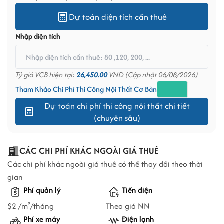
Dự toán diện tích cần thuê
Nhập diện tích
Tỷ giá VCB hiện tại:
26,450.00
VND (Cập nhật 06/08/2026)
Tham Khảo Chi Phí Thi Công Nội Thất Cơ Bản
Dự toán chi phí thi công nội thất chi tiết
(chuyên sâu)
CÁC CHI PHÍ KHÁC NGOÀI GIÁ THUÊ
Các chi phí khác ngoài giá thuê có thể thay đổi theo thời
gian
Phí quản lý
Tiền điện
$2 /m
/tháng
Theo giá NN
2
Phí xe máy
Điện lạnh