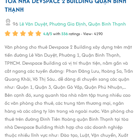
TÒA NHÀ DEVSPACE 2 BUILDING QUẬN BÌNH
THẠNH
96
Lê Văn Duyệt
,
Phường Gia Định
,
Quận Bình Thạnh
4.8
/
5
with
556
ratings - View: 4190
Văn phòng cho thuê Devspace 2 Building xây dựng trên mặt
tiền đường Lê Văn Duyệt, Phường 1, Quận Bình Thạnh,
TPHCM. Devspace Building có vị trí thuận tiện, nằm gần và
cắt ngang các tuyến đường: Phan Đăng Lưu, Hoàng Sa, Trần
Quang Khải, Võ Thị Sáu.. dễ dàng di chuyển sang các quận
như: Quận 1, Quận 3, Quận Gò Vấp, Quận Phú Nhuận,...
Bên cạnh đó, xung quanh tòa nhà nằm tập trung nhiều cao
ốc văn phòng cho thuê, các trung tâm thương mại, ngân
hàng và các công ty lớn trong và ngoài nước. Văn phòng cho
thuê trên đường Đinh Tiên Hoàng quận Bình Thạnh tại tòa
nhà Devspace Building thích hợp cho các doanh nghiệp
thuộc nhiều lĩnh vực như: Đào tạo, Luật, Vận chuyển, Xuất