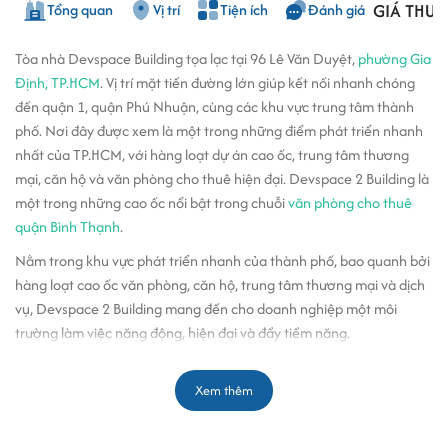
GIÁ THUÊ
Tổng quan
Vị trí
Tiện ích
Đánh giá
Tòa nhà Devspace Building tọa lạc tại 96 Lê Văn Duyệt,
phường Gia
Định, TP.HCM
. Vị trí mặt tiền đường lớn giúp kết nối nhanh chóng
đến quận 1, quận Phú Nhuận, cùng các khu vực trung tâm thành
phố. Nơi đây được xem là một trong những điểm phát triển nhanh
nhất của TP.HCM, với hàng loạt dự án cao ốc, trung tâm thương
mại, căn hộ và văn phòng cho thuê hiện đại. Devspace 2 Building là
một trong những cao ốc nổi bật trong chuỗi
văn phòng cho thuê
quận Bình Thạnh
.
Nằm trong khu vực phát triển nhanh của thành phố, bao quanh bởi
hàng loạt cao ốc văn phòng, căn hộ, trung tâm thương mại và dịch
vụ, Devspace 2 Building mang đến cho doanh nghiệp một môi
trường làm việc năng động, hiện đại và đầy tiềm năng.
Văn phòng cho thuê phường Gia Định
tại Devspace 2 Building nổi
bật nhờ không gian thoáng đãng, thiết kế thông minh và tiện ích
Xem thêm
phong phú. Khu vực xung quanh tòa nhà tập trung nhiều tiện nghi
phục vụ nhu cầu sinh hoạt và làm việc: siêu thị, quán cà phê, nhà