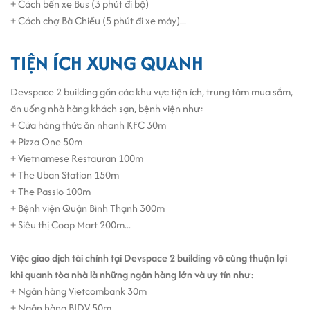
+ Cách bến xe Bus (3 phút đi bộ)
Đội ngũ an ninh – lễ tân chuyên nghiệp, thân thiện
+ Cách chợ Bà Chiểu (5 phút đi xe máy)...
Không chỉ cung cấp
văn phòng cho thuê chuyên nghiệp
,
tòa nhà còn mang đến trải nghiệm làm việc chất lượng
TIỆN ÍCH XUNG QUANH
cho mọi doanh nghiệp, từ startup đến các đơn vị quy mô
vừa.
Devspace 2 building gần các khu vực tiện ích, trung tâm mua sắm,
ăn uống nhà hàng khách sạn, bệnh viện như:
+ Cửa hàng thức ăn nhanh KFC 30m
+ Pizza One 50m
+ Vietnamese Restauran 100m
+ The Uban Station 150m
+ The Passio 100m
+ Bệnh viện Quận Bình Thạnh 300m
+ Siêu thị Coop Mart 200m...
Việc giao dịch tài chính tại Devspace 2 building vô cùng thuận lợi
khi quanh tòa nhà là những ngân hàng lớn và uy tín như:
+ Ngân hàng Vietcombank 30m
+ Ngân hàng BIDV 50m