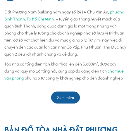
Đất Phương Nam Building nằm ngay số 241A Chu Văn An,
phường
Bình Thạnh, Tp Hồ Chí Minh
. – tuyến giao thông huyết mạch của
quận Bình Thạnh, đang được đánh giá là một trong những văn
phòng cho thuê lý tưởng cho doanh nghiệp nhờ sở hữu vị trí thuận
tiện, cơ sở vật chất hiện đại và mức giá hợp lý. Từ vị trí này, việc di
chuyển đến các quận lân cận như Gò Vấp, Phú Nhuận, Thủ Đức hay
quận 2 đều rất nhanh chóng và dễ dàng.
Tòa nhà có tổng diện tích khai thác lên đến 3.600m², được xây
dựng với quy mô 18 tầng nổi, cung cấp đa dạng diện tích
cho thuê
văn phòng
phù hợp từ công ty khởi nghiệp cho đến doanh nghiệp
lớn đang mở rộng hoạt động. Thiết kế không gian chú trọng đến sự
thông thoáng và tính thực tiễn, kết hợp với hệ thống chiếu sáng,
Xem thêm
máy lạnh, thang máy và các tiện ích vận hành theo chuẩn
văn
phòng chuyên nghiệp tại phường Bình Thạnh
.
Là một trong những đại diện nổi bật trong chuỗi
văn phòng cho
thuê văn phòng quận Bình Thạnh
, tòa nhà không chỉ thu hút nhờ
BẢN ĐỒ TÒA NHÀ ĐẤT PHƯƠNG
thiết kế hiện đại mà còn bởi giá trị thương mại cao từ vị trí. Mặt tiền