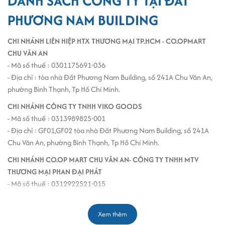
DANH SÁCH CÔNG TY TẠI ĐẤT
PHƯƠNG NAM BUILDING
CHI NHÁNH LIÊN HIỆP HTX THƯƠNG MẠI TP.HCM - CO.OPMART
CHU VĂN AN
- Mã số thuế : 0301175691-036
- Địa chỉ : tòa nhà Đất Phương Nam Building, số 241A Chu Văn An,
phường Bình Thạnh, Tp Hồ Chí Minh.
CHI NHÁNH CÔNG TY TNHH VIKO GOODS
- Mã số thuế : 0313989825-001
- Địa chỉ : GF01,GF02 tòa nhà Đất Phương Nam Building, số 241A
Chu Văn An, phường Bình Thạnh, Tp Hồ Chí Minh.
CHI NHÁNH CO.OP MART CHU VĂN AN- CÔNG TY TNHH MTV
THƯƠNG MẠI PHAN ĐẠI PHÁT
- Mã số thuế : 0312922521-015
- Địa chỉ : tòa nhà Đất Phương Nam Building, số 241A Chu Văn An,
phường Bình Thạnh, Tp Hồ Chí Minh.
Xem thêm
CÔNG TY TNHH MỘT THÀNH VIÊN TƯ VẤN HƯNG HẰNG