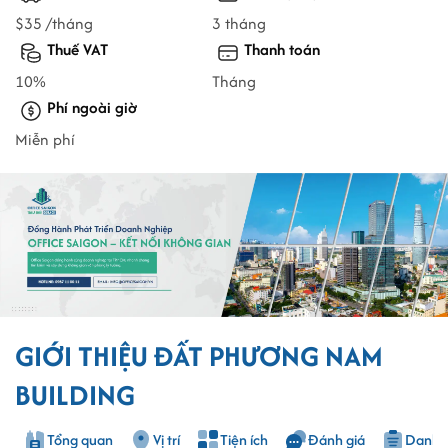
$35 /tháng
3 tháng
Thuế VAT
Thanh toán
10%
Tháng
Phí ngoài giờ
Miễn phí
GIỚI THIỆU ĐẤT PHƯƠNG NAM
BUILDING
Tổng quan
Vị trí
Tiện ích
Đánh giá
Danh s