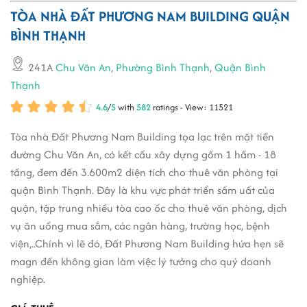
TÒA NHÀ ĐẤT PHƯƠNG NAM BUILDING QUẬN
BÌNH THẠNH
241A
Chu Văn An
,
Phường Bình Thạnh
,
Quận Bình
Thạnh
4.6
/
5
with
582
ratings - View: 11521
Tòa nhà Đất Phương Nam Building tọa lạc trên mặt tiền
đường Chu Văn An, có kết cấu xây dựng gồm 1 hầm - 18
tầng, đem đến 3.600m2 diện tích cho thuê văn phòng tại
quận Bình Thạnh. Đây là khu vực phát triển sầm uất của
quận, tập trung nhiều tòa cao ốc cho thuê văn phòng, dịch
vụ ăn uống mua sắm, các ngân hàng, trường học, bệnh
viện,..Chính vì lẽ đó, Đất Phương Nam Building hứa hẹn sẽ
magn đến không gian làm việc lý tưởng cho quý doanh
nghiệp.