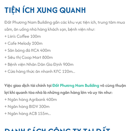
TIỆN ÍCH XUNG QUANH
Đất Phương Nam Building gần các khu vực tiện ích, trung tâm mua
sắm, ăn uống nhà hàng khách sạn, bệnh viện như:
+ Liin's Coffee 100m
+ Cafe Melody 200m
+ Sân bóng đá HCA 400m
+ Siêu thị Coop Mart 800m
+ Bệnh viện Nhân Dân Gia Định 900m
+ Cửa hàng thức ăn nhanh KFC 120m...
Việc giao dịch tài chính tại
Đất Phương Nam Building
vô cùng thuận
lợi khi quanh tòa nhà là những ngân hàng lớn và uy tín như:
+ Ngân hàng Agribank 400m
+ Ngân hàng BIDV 300m
+ Ngân hàng ACB 155m...