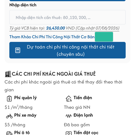
Nhập diện tích
Tỷ giá VCB hiện tại:
26,430.00
VND (Cập nhật 07/08/2026)
Tham Khảo Chi Phí Thi Công Nội Thất Cơ Bản
Dự toán chi phí thi công nội thất chi tiết
(chuyên sâu)
CÁC CHI PHÍ KHÁC NGOÀI GIÁ THUÊ
Các chi phí khác ngoài giá thuê có thể thay đổi theo thời
gian
Phí quản lý
Tiền điện
$1 /m
/tháng
Theo giá NN
2
Phí xe máy
Điện lạnh
$5 /tháng
Đã bao gồm
Phí ô tô
Tiền đặt cọc