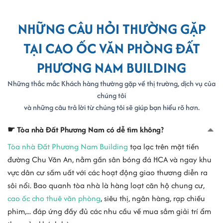
- Mã số thuế : 0312515283
- Địa chỉ : tòa nhà Đất Phương Nam Building, số 241A Chu Văn An,
NHỮNG CÂU HỎI THƯỜNG GẶP
phường Bình Thạnh, Tp Hồ Chí Minh.
TẠI CAO ỐC VĂN PHÒNG ĐẤT
CÔNG TY TNHH THƯƠNG MẠI DỊCH VỤ GIAO NHẬN VẬN TẢI
PHƯƠNG NAM BUILDING
PHƯƠNG NAM
- Mã số thuế : 0309535603
Những thắc mắc Khách hàng thường gặp về thị trường, dịch vụ của
- Địa chỉ : C604 tòa nhà Đất Phương Nam Building, số 241A Chu
chúng tôi
Văn An, phường Bình Thạnh, Tp Hồ Chí Minh.
và những câu trả lời từ chúng tôi sẽ giúp bạn hiểu rõ hơn.
CÔNG TY TNHH VẬN TẢI BIỂN NGÔI SAO VƯƠNG
- Mã số thuế : 0309265996
☛ Tòa nhà Đất Phương Nam có dễ tìm không?
- Địa chỉ : B8.4 tòa nhà Đất Phương Nam Building, số 241A Chu Văn
Tòa nhà Đất Phương Nam Building
tọa lạc trên mặt tiền
An, phường Bình Thạnh, Tp Hồ Chí Minh.
đường Chu Văn An, nằm gần sân bóng đá HCA và ngay khu
CÔNG TY TNHH VẬN TẢI BIỂN NGÔI SAO VƯƠNG (NTNN)
vực dân cư sầm uất với các hoạt động giao thương diễn ra
- Mã số thuế : 0312304878
sôi nổi. Bao quanh tòa nhà là hàng loạt căn hộ chung cư,
- Địa chỉ : B8.4 tòa nhà Đất Phương Nam Building, số 241A Chu Văn
cao ốc cho thuê văn phòng
, siêu thị, ngân hàng, rạp chiếu
An, phường Bình Thạnh, Tp Hồ Chí Minh.
phim,... đáp ứng đầy đủ các nhu cầu về mua sắm giải trí ẩm
VĂN PHÒNG ĐẠI DIỆN TẠI TPHCM - CÔNG TY CP LƯƠNG THỰC