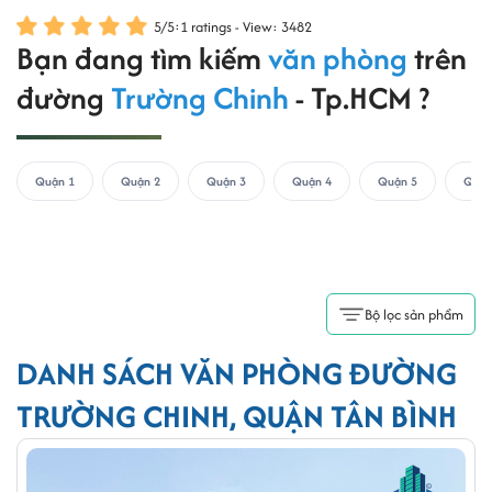
5
/
5
:
1
ratings - View: 3482
Bạn đang tìm kiếm
văn phòng
trên
đường
Trường Chinh
- Tp.HCM ?
Quận 1
Quận 2
Quận 3
Quận 4
Quận 5
Quận
Bộ lọc sản phẩm
DANH SÁCH VĂN PHÒNG ĐƯỜNG
TRƯỜNG CHINH, QUẬN TÂN BÌNH