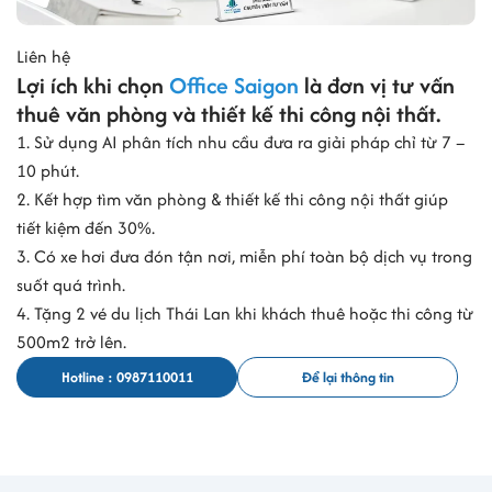
Liên hệ
Lợi ích khi chọn
Office Saigon
là đơn vị tư vấn
thuê văn phòng và thiết kế thi công nội thất.
1. Sử dụng AI phân tích nhu cầu đưa ra giải pháp chỉ từ 7 –
10 phút.
2. Kết hợp tìm văn phòng & thiết kế thi công nội thất giúp
tiết kiệm đến 30%.
3. Có xe hơi đưa đón tận nơi, miễn phí toàn bộ dịch vụ trong
suốt quá trình.
4. Tặng 2 vé du lịch Thái Lan khi khách thuê hoặc thi công từ
500m2 trở lên.
Hotline : 0987110011
Để lại thông tin