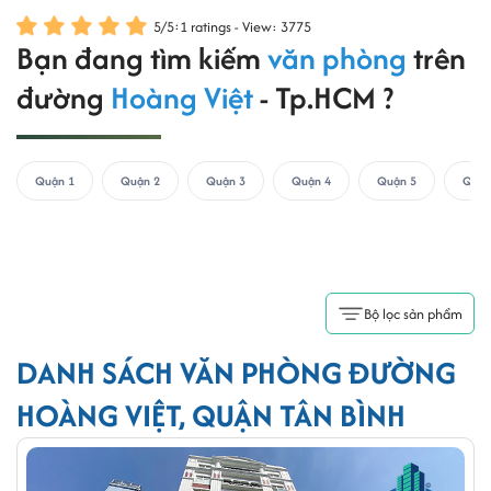
5
/
5
:
1
ratings - View: 3775
Bạn đang tìm kiếm
văn phòng
trên
đường
Hoàng Việt
- Tp.HCM ?
Quận 1
Quận 2
Quận 3
Quận 4
Quận 5
Quận
Bộ lọc sản phẩm
DANH SÁCH VĂN PHÒNG ĐƯỜNG
HOÀNG VIỆT, QUẬN TÂN BÌNH