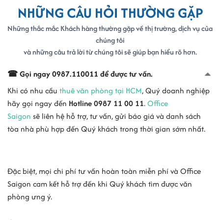
NHỮNG CÂU HỎI THƯỜNG GẶP
Giá thuê
$10 - $16/m2
Tòa nhà nổi
Arrow Building, VNO HV Building, Hoàng Việt Building
Những thắc mắc Khách hàng thường gặp về thị trường, dịch vụ của
bật
chúng tôi
và những câu trả lời từ chúng tôi sẽ giúp bạn hiểu rõ hơn.
Diện tích trống
Liên hệ xem văn phòng
0987 110011
☎ Gọi ngay 0987.110011 để được tư vấn.
>> Xem thêm:
Danh sách các
văn phòng cho thuê quận Tân Bình
Khi có nhu cầu
thuê văn phòng tại HCM
, Quý doanh nghiệp
Vị trí đường Hoàng Việt
hãy gọi ngay đến
Hotline 0987 11 00 11
.
Office
Saigon
sẽ liên hệ hỗ trợ, tư vấn, gửi báo giá và danh sách
Đường Hoàng Việt sở hữu mạng lưới giao thông thuận tiện, giúp
tòa nhà phù hợp đến Quý khách trong thời gian sớm nhất.
doanh nghiệp thuê dễ dàng di chuyển đến các Quận 3, 10, Phú
Nhuận mà còn tạo điều kiện thuận lợi cho sự phát triển kinh tế.
Vị trí đường Hoàng Việt vô cùng thuận lợi khi cắt giữa các tuyến
Đặc biệt, mọi chi phí tư vấn hoàn toàn miễn phí và Office
đường quan trọng như Lê Bình và Út Tịch, mang lại nhiều thuận lợi
Saigon cam kết hỗ trợ đến khi Quý khách tìm được văn
cho việc mở rộng hệ thống khách hàng và đối tác.
phòng ưng ý.
Văn phòng tại đường Hoàng Việt sở hữu sự thuận lợi trong di
chuyển, bên cạnh đó mức giá thuê tại khu vực này vô cùng hấp dẫn,