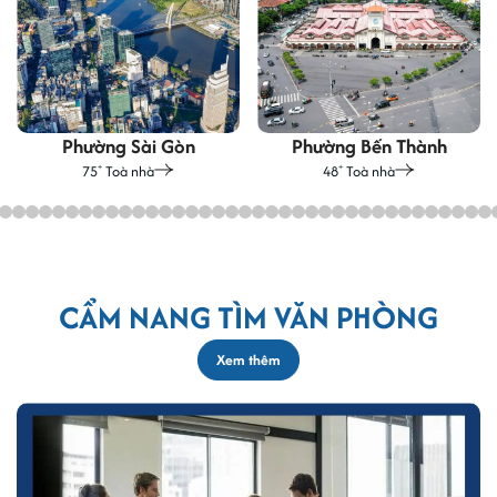
Phường Sài Gòn
Phường Bến Thành
75
Toà nhà
48
Toà nhà
+
+
CẨM NANG TÌM VĂN PHÒNG
Xem thêm