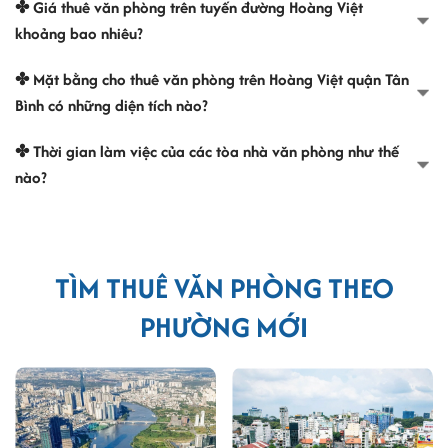
✤ Giá thuê văn phòng trên tuyến đường Hoàng Việt
phù hợp với nhiều doanh nghiệp.
khoảng bao nhiêu?
>> Xem thêm:
List
văn phòng cho thuê tại Tp.HCM
✤ Mặt bằng cho thuê văn phòng trên Hoàng Việt quận Tân
Môi trường làm việc tại Hoàng Việt quận
Bình có những diện tích nào?
Tân Bình
✤ Thời gian làm việc của các tòa nhà văn phòng như thế
Đường Hoàng Việt tập trung nhiều trung tâm thương mại lớn như
nào?
Lotte Cộng Hòa, Vincom Cộng Hòa và Pico Plaza, tạo nên sự hấp
dẫn với lượng khách hàng đông đúc.
Ngoài ra, xung quanh tuyến đường này còn có nhiều trụ sở giao
dịch như ngân hàng, ATM, nhà hàng, quán ăn và quán cafe, tạo ra
TÌM THUÊ VĂN PHÒNG THEO
một môi trường thuận tiện phục vụ cho cộng đồng văn phòng trong
PHƯỜNG MỚI
khu vực.