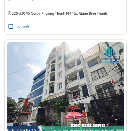
328-330
Võ Oanh
,
Phường Thạnh Mỹ Tây
,
Quận Bình Thạnh
So sánh