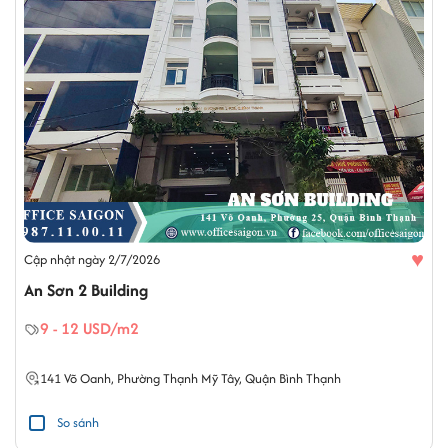
♥
Cập nhật ngày 2/7/2026
An Sơn 2 Building
9 - 12 USD/m2
141
Võ Oanh
,
Phường Thạnh Mỹ Tây
,
Quận Bình Thạnh
So sánh