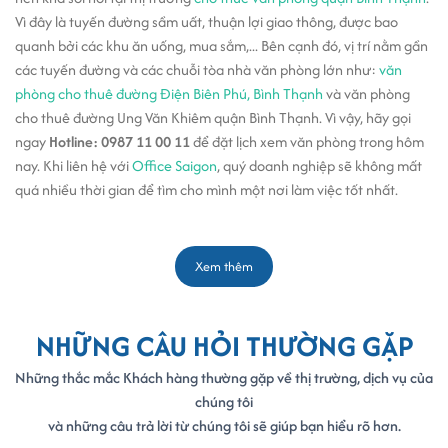
Vì đây là tuyến đường sầm uất, thuận lợi giao thông, được bao
quanh bởi các khu ăn uống, mua sắm,... Bên cạnh đó, vị trí nằm gần
các tuyến đường và các chuỗi tòa nhà văn phòng lớn như:
văn
phòng cho thuê đường Điện Biên Phú, Bình Thạnh
và văn phòng
cho thuê đường Ung Văn Khiêm quận Bình Thạnh. Vì vậy, hãy gọi
ngay
Hotline: 0987 11 00 11
để đặt lịch xem văn phòng trong hôm
nay. Khi liên hệ với
Office Saigon
, quý doanh nghiệp sẽ không mất
quá nhiều thời gian để tìm cho mình một nơi làm việc tốt nhất.
Xem thêm
NHỮNG CÂU HỎI THƯỜNG GẶP
Những thắc mắc Khách hàng thường gặp về thị trường, dịch vụ của
chúng tôi
và những câu trả lời từ chúng tôi sẽ giúp bạn hiểu rõ hơn.