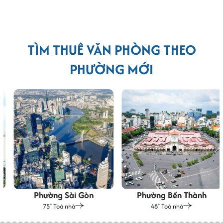
TÌM THUÊ VĂN PHÒNG THEO
PHƯỜNG MỚI
Phường Sài Gòn
Phường Bến Thành
75
Toà nhà
48
Toà nhà
+
+