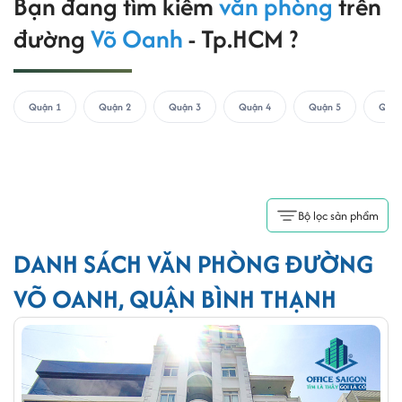
Bạn đang tìm kiếm
văn phòng
trên
đường
Võ Oanh
- Tp.HCM ?
Quận 1
Quận 2
Quận 3
Quận 4
Quận 5
Quận
Bộ lọc sản phẩm
DANH SÁCH VĂN PHÒNG ĐƯỜNG
VÕ OANH, QUẬN BÌNH THẠNH