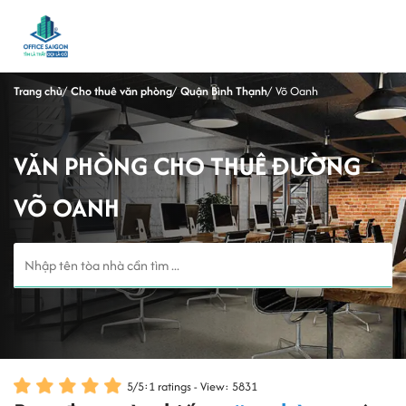
Trang chủ
Cho thuê văn phòng
Quận Bình Thạnh
Võ Oanh
VĂN PHÒNG CHO THUÊ ĐƯỜNG
VÕ OANH
5
/
5
:
1
ratings - View: 5831