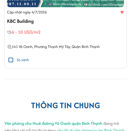
♥
Cập nhật ngày 4/7/2026
KBC Building
6 - 10 USD/m2
141
Võ Oanh
,
Phường Thạnh Mỹ Tây
,
Quận Bình Thạnh
So sánh
THÔNG TIN CHUNG
Văn phòng cho thuê đường Võ Oanh quận Bình Thạnh
đang trở
nên khá sôi nổi tại thị trường
cho thuê văn phòng quận Bình Thạnh
.