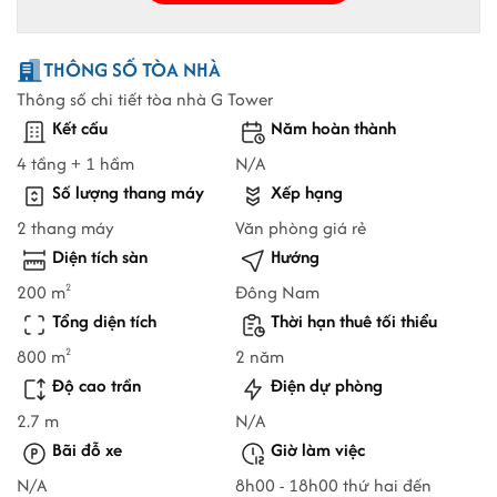
THÔNG SỐ TÒA NHÀ
Thông số chi tiết tòa nhà G Tower
Kết cấu
Năm hoàn thành
4 tầng + 1 hầm
N/A
Số lượng thang máy
Xếp hạng
2 thang máy
Văn phòng giá rẻ
Diện tích sàn
Hướng
200 m
Đông Nam
2
Tổng diện tích
Thời hạn thuê tối thiểu
800 m
2 năm
2
Độ cao trần
Điện dự phòng
2.7 m
N/A
Bãi đỗ xe
Giờ làm việc
N/A
8h00 - 18h00 thứ hai đến