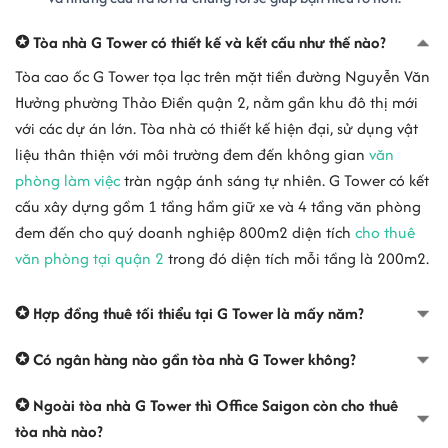
✪ Tòa nhà G Tower có thiết kế và kết cấu như thế nào?
Tòa cao ốc G Tower tọa lạc trên mặt tiền đường Nguyễn Văn
Hưởng phường Thảo Điền quận 2, nằm gần khu đô thị mới
với các dự án lớn. Tòa nhà có thiết kế hiện đại, sử dụng vật
liệu thân thiện với môi trường đem đến không gian
văn
phòng làm việc
tràn ngập ánh sáng tự nhiên. G Tower có kết
cấu xây dựng gồm 1 tầng hầm giữ xe và 4 tầng văn phòng
đem đến cho quý doanh nghiệp 800m2 diện tích
cho thuê
văn phòng tại quận 2
trong đó diện tích mỗi tầng là 200m2.
✪ Hợp đồng thuê tối thiểu tại G Tower là mấy năm?
✪ Có ngân hàng nào gần tòa nhà G Tower không?
✪ Ngoài tòa nhà G Tower thì Office Saigon còn cho thuê
tòa nhà nào?