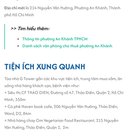
Địa chỉ mới
là 214 Nguyễn Văn Hưởng, Phường An Khánh, Thành
phố Hồ Chí Minh
>> Tìm hiểu thêm:
Thông tin phường An Khánh TPHCM
Danh sách văn phòng cho thuê phường An Khánh
TIỆN ÍCH XUNG QUANH
Tòa nhà G Tower gần các khu vực tiện ích, trung tâm mua sắm, ăn
uống nhà hàng khách sạn, bệnh viện như:
+ Siêu thị CF THAO DIEN, Đường số 47, Thảo Điền, Quận 2, Hồ Chí
Minh, 350m
+ Cà phê Haven book cafe, 206 Nguyễn Văn Hưởng, Thảo Điền,
Ward, D2, 84m
+ Nhà hàng chay Om Vegetarian Food Restaurant, 215 Nguyễn
Văn Hưởng, Thảo Điền, Quận 2, 2m