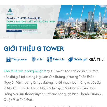
GIỚI THIỆU G TOWER
GIÁ THUÊ
Tổng quan
Vị trí
Tiện ích
Đánh giá
Cho thuê văn phòng Quận 2
tại G Tower. Tòa cao ốc sở hữu mặt
tiền đắt giá tại đường Nguyễn Văn Hưởng, phường Thảo Điền.
Nguyễn Văn hưởng là trục đường huyết mạch lưu thông ra các đại
lộ Mai Chí Thọ, Xa Lộ Hà Nội, nối liền giữa Sài Gòn và Biên Hòa,
Đồng Nai, lưu thông xuyên suốt qua các quận Bình Thạnh, Quận 2,
Quận 9 và Thủ Đức.