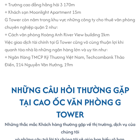
+ Trường cao đẳng hằng hải 3 170m
+ Khách sạn Moonlight Apartment 15m
G Tower còn năm trong khu vực những công ty cho thuê văn phòng
chuyên nghiệp quận 2 như:
+ Cách văn phòng Hoàng Anh River View building 2km
Việc giao dịch tài chính tại G Tower cũng vô cùng thuận lợi khi
quanh tòa nhà là những ngân hàng lớn và uy tín như:
+ Ngân Hàng TMCP Kỹ Thương Việt Nam, Techcombank Thảo
Điền, 214 Nguyễn Văn Hưởng, 19m
NHỮNG CÂU HỎI THƯỜNG GẶP
TẠI CAO ỐC VĂN PHÒNG G
TOWER
Những thắc mắc Khách hàng thường gặp về thị trường, dịch vụ của
chúng tôi
và những câu trả lời từ chúng tôi sẽ giúp bạn hiểu rõ hơn.