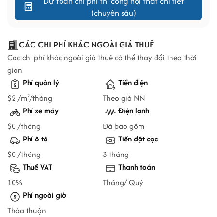
Dự toán chi phí thi công nội thất chi tiết
(chuyên sâu)
CÁC CHI PHÍ KHÁC NGOÀI GIÁ THUÊ
Các chi phí khác ngoài giá thuê có thể thay đổi theo thời
gian
Phí quản lý
Tiền điện
$2 /m
/tháng
Theo giá NN
2
Phí xe máy
Điện lạnh
$0 /tháng
Đã bao gồm
Phí ô tô
Tiền đặt cọc
$0 /tháng
3 tháng
Thuế VAT
Thanh toán
10%
Tháng/ Quý
Phí ngoài giờ
Thỏa thuận