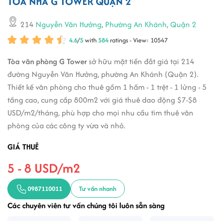
TÒA NHÀ G TOWER QUẬN 2
214
Nguyễn Văn Hưởng
,
Phường An Khánh
,
Quận 2
4.6
/
5
with
584
ratings - View: 10547
Tòa văn phòng G Tower
sở hữu mặt tiền đắt giá tại 214
đường Nguyễn Văn Hưởng, phường An Khánh (Quận 2).
Thiết kế văn phòng cho thuê gồm 1 hầm - 1 trệt - 1 lửng - 5
tầng cao, cung cấp 800m2 với giá thuê dao động $7-$8
USD/m2/tháng, phù hợp cho mọi nhu cầu tìm thuê văn
phòng của các công ty vừa và nhỏ.
GIÁ THUÊ
5 - 8 USD/m2
0987110011
Tư vấn nhanh
Các chuyên viên tư vấn chúng tôi luôn sẵn sàng