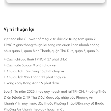
ứng trọn vẹn nhu cầu của khách thuê như thang máy tốc độ cao,
hệ thống máy lạnh trung tâm, camera CCTV quan sát 24/24, hệ
thống báo khói và chữa cháy theo tiêu chuẩn quốc tế, lối thoát
hiểm linh hoạt, hệ thống toilet nam nữ riêng biệt, đường dây
internet tốc độ cao, đường dây điện thoại, hệ thống cách âm riêng
Vị trí thuận lợi
biệt cho từng văn phòng.
Vị trí tòa nhà G Tower nằm tại vị trí đắc địa trung tâm quận 2
Với vẻ ngoài tinh tế, độc đáo, vị trí đầy hứa hẹn cùng những tiện
TPHCM giao thông thuận lợi sang các quận khác nhanh chóng
nghi phù hợp với việc
cho thuê văn phòng
, văn phòng giá rẻ quận
như: quận 1, quận Bình Thạnh, quận Thủ Đức, quận 3, quận 9...
2 G Tower hứa hẹn sẽ góp phần không nhỏ vào sự thành công của
quý doanh nghiệp.
+ Cách chi cục thuế TPHCM 17 phút đi bộ
+ Cách cầu Saigon 9 phút chạy xe
+ Khu du lịch Tân Cảng 13 phút chạy xe
+ Khu du lịch Văn Thánh 11 phút chạy xe
+ Vòng xoay Hàng Xanh 9 phút đi xe
Lưu ý:
Từ năm 2025, theo quy hoạch mới tại TPHCM, Phường Thảo
Điền (Quận 2, TP Thủ Đức) được sáp nhập vào Phường An
Khánh Vị trí này trước đây thuộc Phường Thảo Điền, nay sẽ thuộc
Phường An Khánh theo quy hoạch mới.