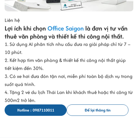
Liên hệ
Lợi ích khi chọn
Office Saigon
là đơn vị tư vấn
thuê văn phòng và thiết kế thi công nội thất.
1. Sử dụng AI phân tích nhu cầu đưa ra giải pháp chỉ từ 7 –
10 phút.
2. Kết hợp tìm văn phòng & thiết kế thi công nội thất giúp
tiết kiệm đến 30%.
3. Có xe hơi đưa đón tận nơi, miễn phí toàn bộ dịch vụ trong
suốt quá trình.
4. Tặng 2 vé du lịch Thái Lan khi khách thuê hoặc thi công từ
500m2 trở lên.
Hotline : 0987110011
Để lại thông tin