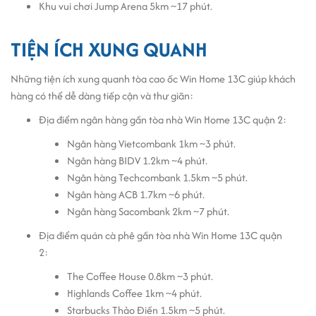
Cộng đồng doanh nghiệp chuyên nghiệp:
cao ốc cho
Khu vui chơi Jump Arena 5km ~17 phút.
thuê văn phòng
thu hút nhiều công ty hoạt động trong
các lĩnh vực khác nhau, tạo cơ hội hợp tác và mở rộng
TIỆN ÍCH XUNG QUANH
mạng lưới.
Những tiện ích xung quanh tòa cao ốc Win Home 13C giúp khách
Kết luận
hàng có thể dễ dàng tiếp cận và thư giãn:
Win Home 13C là
văn phòng cho thuê Quận 2
hàng đầu cho các
Địa điểm ngân hàng gần tòa nhà Win Home 13C quận 2:
doanh nghiệp đang tìm kiếm một không gian làm việc chuyên
Ngân hàng Vietcombank 1km ~3 phút.
nghiệp tại TP. Thủ Đức. Với vị trí đắc địa và dịch vụ tiện ích, đây
Ngân hàng BIDV 1.2km ~4 phút.
chính là nơi lý tưởng để phát triển và mở rộng hoạt động kinh
Ngân hàng Techcombank 1.5km ~5 phút.
doanh. Hãy liên hệ ngay để được tư vấn và tham quan!
Ngân hàng ACB 1.7km ~6 phút.
Ngân hàng Sacombank 2km ~7 phút.
Địa điểm quán cà phê gần tòa nhà Win Home 13C quận
2:
The Coffee House 0.8km ~3 phút.
Highlands Coffee 1km ~4 phút.
Starbucks Thảo Điền 1.5km ~5 phút.