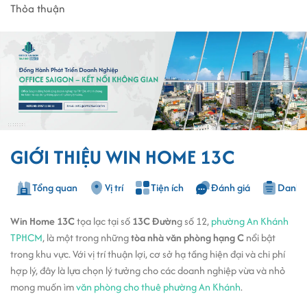
Thỏa thuận
GIỚI THIỆU WIN HOME 13C
Tổng quan
Vị trí
Tiện ích
Đánh giá
Danh s
Win Home 13C
tọa lạc tại số
13C Đườn
g số 12,
phường An Khánh
TPHCM
, là một trong những
tòa nhà văn phòng hạng C
nổi bật
trong khu vực. Với vị trí thuận lợi, cơ sở hạ tầng hiện đại và chi phí
hợp lý, đây là lựa chọn lý tưởng cho các doanh nghiệp vừa và nhỏ
mong muốn ìm
văn phòng cho thuê phường An Khánh
.