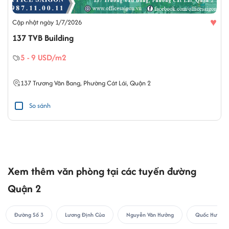
♥
Cập nhật ngày 1/7/2026
137 TVB Building
5 - 9 USD/m2
137
Trương Văn Bang
,
Phường Cát Lái
,
Quận 2
So sánh
Xem thêm văn phòng tại các tuyến đường
Quận 2
Đường Số 3
Lương Định Của
Nguyễn Văn Hưởng
Quốc Hương