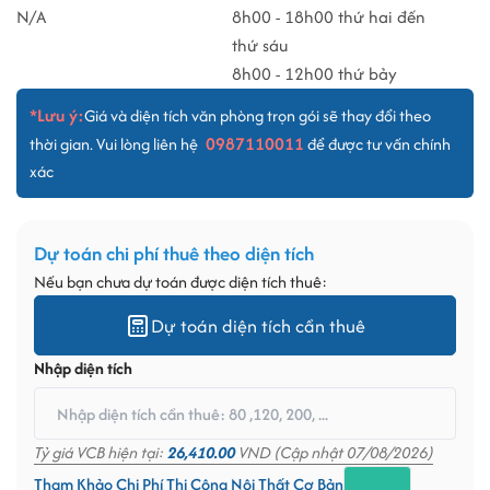
N/A
8h00 - 18h00 thứ hai đến
thứ sáu
8h00 - 12h00 thứ bảy
*Lưu ý:
Giá và diện tích văn phòng trọn gói sẽ thay đổi theo
0987110011
thời gian. Vui lòng liên hệ
để được tư vấn chính
xác
Dự toán chi phí thuê theo diện tích
Nếu bạn chưa dự toán được diện tích thuê:
Dự toán diện tích cần thuê
Nhập diện tích
Tỷ giá VCB hiện tại:
26,410.00
VND (Cập nhật 07/08/2026)
Tham Khảo Chi Phí Thi Công Nội Thất Cơ Bản