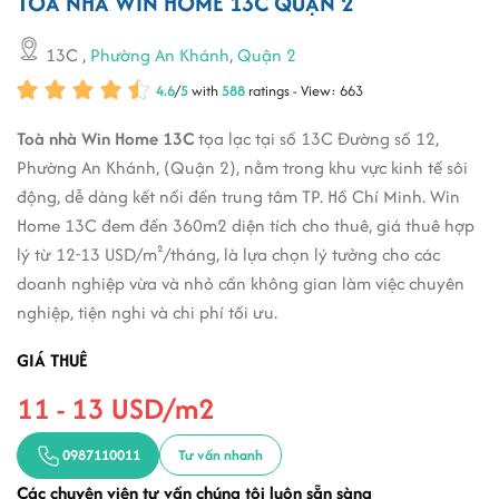
TÒA NHÀ WIN HOME 13C QUẬN 2
13C
,
Phường An Khánh
,
Quận 2
4.6
/
5
with
588
ratings - View: 663
Toà nhà Win Home 13C
tọa lạc tại số 13C Đường số 12,
Phường An Khánh, (Quận 2), nằm trong khu vực kinh tế sôi
động, dễ dàng kết nối đến trung tâm TP. Hồ Chí Minh. Win
Home 13C đem đến 360m2 diện tích cho thuê, giá thuê hợp
lý từ 12-13 USD/m²/tháng, là lựa chọn lý tưởng cho các
doanh nghiệp vừa và nhỏ cần không gian làm việc chuyên
nghiệp, tiện nghi và chi phí tối ưu.
GIÁ THUÊ
11 - 13 USD/m2
0987110011
Tư vấn nhanh
Các chuyên viên tư vấn chúng tôi luôn sẵn sàng