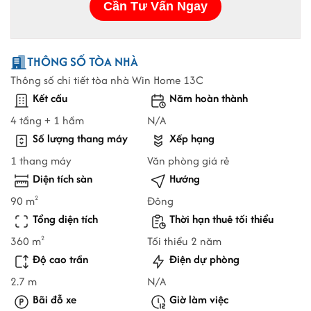
THÔNG SỐ TÒA NHÀ
Thông số chi tiết tòa nhà Win Home 13C
Kết cấu
Năm hoàn thành
4 tầng + 1 hầm
N/A
Số lượng thang máy
Xếp hạng
1 thang máy
Văn phòng giá rẻ
Diện tích sàn
Hướng
90 m
Đông
2
Tổng diện tích
Thời hạn thuê tối thiểu
360 m
Tối thiểu 2 năm
2
Độ cao trần
Điện dự phòng
2.7 m
N/A
Bãi đỗ xe
Giờ làm việc