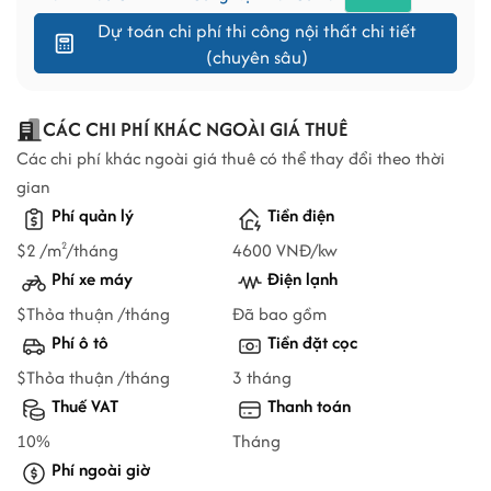
Dự toán chi phí thi công nội thất chi tiết
(chuyên sâu)
CÁC CHI PHÍ KHÁC NGOÀI GIÁ THUÊ
Các chi phí khác ngoài giá thuê có thể thay đổi theo thời
gian
Phí quản lý
Tiền điện
$2 /m
/tháng
4600 VNĐ/kw
2
Phí xe máy
Điện lạnh
$Thỏa thuận /tháng
Đã bao gồm
Phí ô tô
Tiền đặt cọc
$Thỏa thuận /tháng
3 tháng
Thuế VAT
Thanh toán
10%
Tháng
Phí ngoài giờ