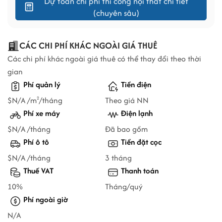
Dự toán chi phí thi công nội thất chi tiết
(chuyên sâu)
CÁC CHI PHÍ KHÁC NGOÀI GIÁ THUÊ
Các chi phí khác ngoài giá thuê có thể thay đổi theo thời
gian
Phí quản lý
Tiền điện
$N/A /m
/tháng
Theo giá NN
2
Phí xe máy
Điện lạnh
$N/A /tháng
Đã bao gồm
Phí ô tô
Tiền đặt cọc
$N/A /tháng
3 tháng
Thuế VAT
Thanh toán
10%
Tháng/quý
Phí ngoài giờ
N/A