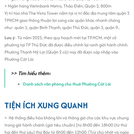
+ Ngân hàng Vietinbank Metro, Thảo Điền, Quận 2, 800m
Vị trí tòa nhà The Vista Tower nằm tại vị trí đắc địa trung tâm quận 2
TPHCM giao thông thuận lợi sang các quận khác nhanh chóng
như: quân 1, quận Bình Thạnh, quận Thủ Đức, quận 3, quận 9...
Lưu ý
: Từ năm 2025, theo quy hoạch mới tại TP.HCM, một số
phường tại TP Thủ Đức đã được điều chỉnh lại ranh giới hành chính.
Phường Thạnh Mỹ Lợi (Quận 2 cũ) nay đã được sáp nhập vào
Phường Cát Lái.
>> Tìm hiểu thêm:
Danh sách văn phòng cho thuê Phường Cát Lái
TIỆN ÍCH XUNG QUANH
+ Hệ thống điều hòa không khí và thông gió cho các khu vực chung
trong giờ hành chánh (giờ tiêu chuẩn) [từ 8h00 đến 18h00 (từ thứ
hai đến thứ sáu) thứ Bảy từ 8h00 đến 12h00. [Trừ chủ nhật và ngày