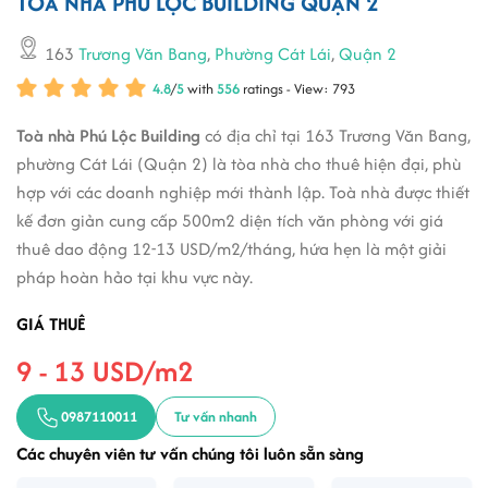
TÒA NHÀ PHÚ LỘC BUILDING QUẬN 2
163
Trương Văn Bang
,
Phường Cát Lái
,
Quận 2
4.8
/
5
with
556
ratings - View: 793
Toà nhà Phú Lộc Building
có địa chỉ tại 163 Trương Văn Bang,
phường Cát Lái (Quận 2) là tòa nhà cho thuê hiện đại, phù
hợp với các doanh nghiệp mới thành lập. Toà nhà được thiết
kế đơn giản cung cấp 500m2 diện tích văn phòng với giá
thuê dao động 12-13 USD/m2/tháng, hứa hẹn là một giải
pháp hoàn hảo tại khu vực này.
GIÁ THUÊ
9 - 13 USD/m2
0987110011
Tư vấn nhanh
Các chuyên viên tư vấn chúng tôi luôn sẵn sàng