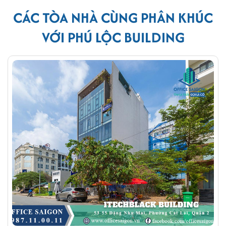
CÁC TÒA NHÀ CÙNG PHÂN KHÚC
VỚI PHÚ LỘC BUILDING