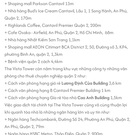
+ Shoping mall Parkson Cantavil 13m
+ Nhà hàng Bud's Ice Cream Cantavil, Lầu 1, 1 Song Hành, An Phú,
Quận 2, 170m
+ Highlands Coffee, Cantavil Premier Quận 2, 200m
+ Cafe Osaka - Airfield, An Phú, Quận 2, Hồ Chí Minh, 68m
+ Nhà hàng Nhất Kiếm Sơn Trang 1,1km
+ Shoping mall AEON Citimart BCA District 2, 50, Đường số 3, KP4,
phường Bình An, quận 2, 1,3km
+ Bệnh viện quận 2 cách 4,4km
The Vista Tower còn năm trong khu vực những công ty những văn
phòng cho thuê chuyên nghiệp quận 2 như:
+ Cách văn phòng hạng giá rẻ
Lương Định Của Building
3,6 km
+ Cách văn phòng hạng B Cantavil Premier Building 1 km
+ Cách văn phòng hạng Gía rẻ tòa nhà
Cao Anh Building
1,5km
Việc giao dịch tài chính tại The Vista Tower cũng vô cùng thuận lợi
khi quanh tòa nhà là những ngân hàng lớn và uy tín như:
+ Ngân hàng Techcombank, Đường Số 24, Phường An Phú, Quận 2,
An Phú, Quận 2, 79m
+ Ngân hàng HSBC Metro, Thảo Điền, Quận 2, 900m