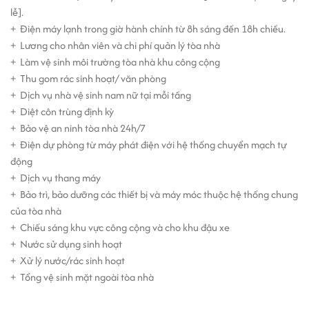
lễ].
+ Điện máy lạnh trong giờ hành chính từ 8h sáng đến 18h chiều.
+ Lương cho nhân viên và chi phí quản lý tòa nhà
+ Làm vệ sinh môi trường tòa nhà khu công cộng
+ Thu gom rác sinh hoạt/ văn phòng
+ Dịch vụ nhà vệ sinh nam nữ tại mỗi tầng
+ Diệt côn trùng định kỳ
+ Bảo vệ an ninh tòa nhà 24h/7
+ Điện dự phòng từ máy phát điện với hệ thống chuyển mạch tự
động
+ Dịch vụ thang máy
+ Bảo trì, bảo dưỡng các thiết bị và máy móc thuộc hệ thống chung
của tòa nhà
+ Chiếu sáng khu vực công cộng và cho khu đậu xe
+ Nước sử dụng sinh hoạt
+ Xử lý nước/rác sinh hoạt
+ Tổng vệ sinh mặt ngoài tòa nhà