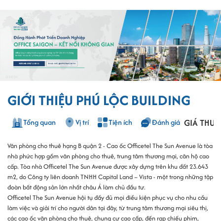
GIỚI THIỆU PHÚ LỘC BUILDING
GIÁ THUÊ
Tổng quan
Vị trí
Tiện ích
Đánh giá
Văn phòng cho thuê hạng B quận 2 - Cao ốc Officetel The Sun Avenue là tòa
nhà phức hợp gồm văn phòng cho thuê, trung tâm thương mại, căn hộ cao
cấp. Tòa nhà Officetel The Sun Avenue được xây dựng trên khu đất 23.643
m2, do Công ty liên doanh TNHH Capital Land – Vista - một trong những tập
đoàn bất động sản lớn nhất châu Á làm chủ đầu tư.
Officetel The Sun Avenue hội tụ đầy đủ mọi điều kiện phục vụ cho nhu cầu
làm việc và giải trí cho người dân tại đây, từ trung tâm thương mại siêu thị,
các cao ốc văn phòng cho thuê, chung cư cao cấp, đến rạp chiếu phim,