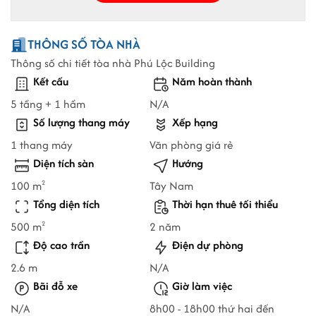
THÔNG SỐ TÒA NHÀ
Thông số chi tiết tòa nhà Phú Lộc Building
Kết cấu
Năm hoàn thành
5 tầng + 1 hầm
N/A
Số lượng thang máy
Xếp hạng
1 thang máy
Văn phòng giá rẻ
Diện tích sàn
Hướng
100 m
Tây Nam
2
Tổng diện tích
Thời hạn thuê tối thiểu
500 m
2 năm
2
Độ cao trần
Điện dự phòng
2.6 m
N/A
Bãi đỗ xe
Giờ làm việc
N/A
8h00 - 18h00 thứ hai đến