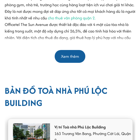
phòng gym, nhà trẻ, trường học cùng hàng loạt tiện ích vui chơi giải trí khác.
Đây là nơi được mong đợi sẽ đáp ứng cho tất cả mọi khách hàng dù là người
khó tính nhất về nhu cầu
cho thuê văn phòng quận 2.
Officetel The Sun Avenue được thiết kê độc đáo với 4 mặt của tòa nhà là
kiếng trong suốt, mật độ xây dựng chỉ 26,5%, đề cao tính hài hòa với thiên
nhiên. Với diện tích cho thuê đa dạng, giá thuê hợp lý phù hợp với nhu cầu
của hầu hết các đối tượng doanh nghiệp, đây chắc chắn sẽ là một trong
những lựa chọn khó thể bỏ qua khi nhắc đến chuỗi cao ốc
cho thuê văn
Xem thêm
phòng
phường An Phú quận 2.
Bên cạnh đó, Officetel The Sun Avenue còn được trang bị nhiều tiện ích phù
hợp cho thuê văn phòng như : camera quan sát 24/24, thang máy tốc độ
cao, hệ thống chiếu sáng, hệ thống PCCC đạt chuẩn, đường truyền internet,
điện thoại, đội ngũ nhân viên thân thiện chuyên nghiệp,...Nhờ vào những ưu
BẢN ĐỒ TOÀ NHÀ PHÚ LỘC
điểm trên, không quá lời khi nói rằng tòa cao ốc Officetel The Sun Avenue là
một trong những tòa cao ốc đắt giá nhất chuỗi cao ốc
văn phòng cho thuê
BUILDING
tại đường Xa Lộ Hà Nội quận 2
, hứa hẹn sẽ mang đến cho quý doanh
nghiệp sự hài lòng tuyệt đối khi lựa chọn văn phòng cho thuê tại đây.
Vị trí Toà nhà Phú Lộc Building
163
Trương Văn Bang
,
Phường Cát Lái
,
Quận