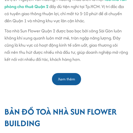
phòng cho thuê Quận 2
đầy đủ tiện nghi tại Tp.HCM. Vị trí đắc địa
có tuyến giao thông thuận lợi, chỉ mất từ 5-10 phút để di chuyển
đến Quận 1 và những khu vực lân cận khác.
Tòa nhà Sun Flower Quận 2 được bao bọc bởi sông Sài Gòn luôn
không khí xung quanh luôn mát mẻ, tràn ngập năng lượng. Đây
cũng là khu vực có hoạt động kinh tế sầm uất, giao thương sôi
nổi nên thu hút được nhiều nhà đầu tư, giúp doanh nghiệp mở rộng
kết nối với nhiều đối tác, khách hàng hơn.
Với hàng loạt ưu điểm về giao thông, tiện nghi và môi trường làm
việc chuyên nghiệp,
Sun Flower Building
là giải pháp tối ưu
cho thuê
Xem thêm
văn phòng đường Quốc Hương quận 2
. Hiện nay, Sun Flower
Building vẫn còn nhiều diện tích văn phòng trống, để được tư vấn
và báo giá chi tiết, xin vui lòng liên hệ ngay với
Office Saigon
để
được tư vấn miễn phí.
BẢN ĐỒ TOÀ NHÀ SUN FLOWER
Thiết kế, quy mô và kết cấu tòa nhà Sun Flower Building Nguyễn
BUILDING
Văn Hưởng.
Phong cách thiết kế của Sun Flower Building có sự kết hợp hài hòa