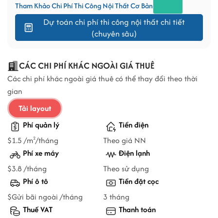
Tham Khảo Chi Phí Thi Công Nội Thất Cơ Bản
Dự toán chi phí thi công nội thất chi tiết
(chuyên sâu)
CÁC CHI PHÍ KHÁC NGOÀI GIÁ THUÊ
Các chi phí khác ngoài giá thuê có thể thay đổi theo thời
gian
Tải layout
Phí quản lý
Tiền điện
$1.5 /m
/tháng
Theo giá NN
2
Phí xe máy
Điện lạnh
$3.8 /tháng
Theo sử dụng
Phí ô tô
Tiền đặt cọc
$Gửi bãi ngoài /tháng
3 tháng
Thuế VAT
Thanh toán