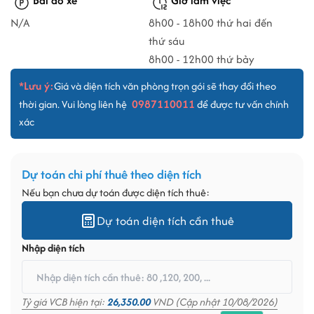
Bãi đỗ xe
Giờ làm việc
N/A
8h00 - 18h00 thứ hai đến
thứ sáu
8h00 - 12h00 thứ bảy
*Lưu ý:
Giá và diện tích văn phòng trọn gói sẽ thay đổi theo
0987110011
thời gian. Vui lòng liên hệ
để được tư vấn chính
xác
Dự toán chi phí thuê theo diện tích
Nếu bạn chưa dự toán được diện tích thuê:
Dự toán diện tích cần thuê
Nhập diện tích
Tỷ giá VCB hiện tại:
26,350.00
VND (Cập nhật 10/08/2026)