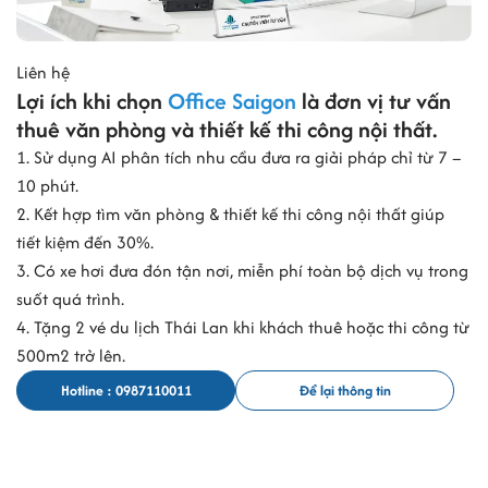
Liên hệ
Lợi ích khi chọn
Office Saigon
là đơn vị tư vấn
thuê văn phòng và thiết kế thi công nội thất.
1. Sử dụng AI phân tích nhu cầu đưa ra giải pháp chỉ từ 7 –
10 phút.
2. Kết hợp tìm văn phòng & thiết kế thi công nội thất giúp
tiết kiệm đến 30%.
3. Có xe hơi đưa đón tận nơi, miễn phí toàn bộ dịch vụ trong
suốt quá trình.
4. Tặng 2 vé du lịch Thái Lan khi khách thuê hoặc thi công từ
500m2 trở lên.
Hotline : 0987110011
Để lại thông tin