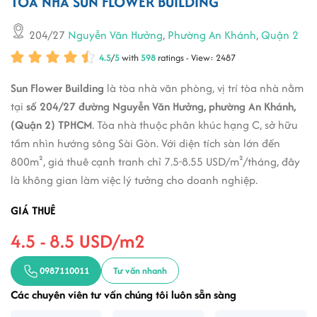
TÒA NHÀ SUN FLOWER BUILDING
204/27
Nguyễn Văn Hưởng
,
Phường An Khánh
,
Quận 2
4.5
/
5
with
598
ratings - View: 2487
Sun Flower Building
là tòa nhà văn phòng, vị trí tòa nhà nằm
tại
số 204/27 đường Nguyễn Văn Hưởng, phường An Khánh,
(Quận 2) TPHCM
. Tòa nhà thuộc phân khúc hạng C, sở hữu
tầm nhìn hướng sông Sài Gòn. Với diện tích sàn lớn đến
800m², giá thuê cạnh tranh chỉ 7.5-8.55 USD/m²/tháng, đây
là không gian làm việc lý tưởng cho doanh nghiệp.
GIÁ THUÊ
4.5 - 8.5 USD/m2
0987110011
Tư vấn nhanh
Các chuyên viên tư vấn chúng tôi luôn sẵn sàng