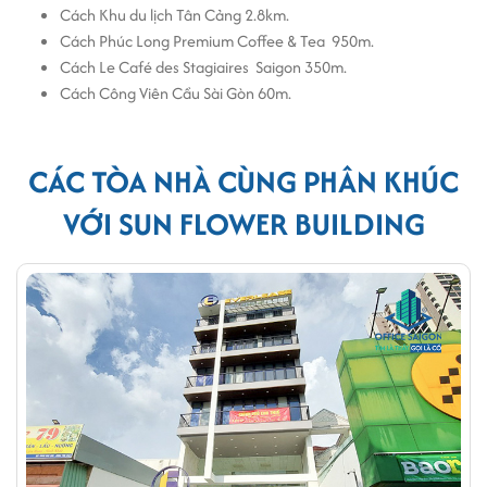
Cách Khu du lịch Tân Cảng 2.8km.
Với vị trí đắc địa và thiết kế độc đáo dịch vụ
cho thuê văn phòng
này
Cách Phúc Long Premium Coffee & Tea 950m.
là một lựa chọn tuyệt vời cho các công ty và doanh nghiệp đang tìm
Cách Le Café des Stagiaires Saigon 350m.
kiếm một không gian làm việc đẹp và tiện nghi.
Cách Công Viên Cầu Sài Gòn 60m.
CÁC TÒA NHÀ CÙNG PHÂN KHÚC
VỚI SUN FLOWER BUILDING