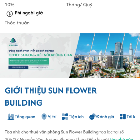
10%
Tháng/ Quý
Phí ngoài giờ
Thỏa thuận
GIỚI THIỆU SUN FLOWER
BUILDING
Tổng quan
Vị trí
Tiện ích
Đánh giá
Tải lay
Tòa nhà cho thuê văn phòng Sun Flower Building
tọa lạc tại số
204/27 Nguyễn Văn Hưởng, Phường Thảo Điền là một
tòa nhà văn