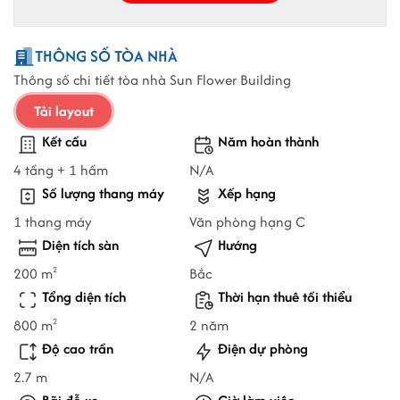
THÔNG SỐ TÒA NHÀ
Thông số chi tiết tòa nhà Sun Flower Building
Tải layout
Kết cấu
Năm hoàn thành
4 tầng + 1 hầm
N/A
Số lượng thang máy
Xếp hạng
1 thang máy
Văn phòng hạng C
Diện tích sàn
Hướng
200 m
Bắc
2
Tổng diện tích
Thời hạn thuê tối thiểu
800 m
2 năm
2
Độ cao trần
Điện dự phòng
2.7 m
N/A