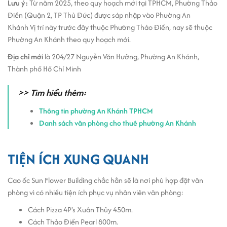
Lưu ý:
Từ năm 2025, theo quy hoạch mới tại TPHCM, Phường Thảo
Hệ thống thang máy hiện đại tốc độ cao.
Điền (Quận 2, TP Thủ Đức) được sáp nhập vào Phường An
Hệ thống máy phát điện cơ bản.
Khánh Vị trí này trước đây thuộc Phường Thảo Điền, nay sẽ thuộc
Hệ thống phòng chữa cháy hiện đại tự động kiểm tra định
Phường An Khánh theo quy hoạch mới.
kỳ.
Toilet nam/nữ tách biệt sạch sẽ mỗi khu vực.
Địa chỉ mới
là 204/27 Nguyễn Văn Hưởng, Phường An Khánh,
Có dịch vụ vệ sinh, xử lý rác thải mỗi ngày.
Thành phố Hồ Chí Minh
Tiện ích và dịch vụ tại tòa nhà Sun Flower Building Quận 2.
>> Tìm hiểu thêm:
Sảnh lễ tân rộng rãi và có nhân viên lễ tân hỗ trợ tận tình.
Thông tin phường An Khánh TPHCM
Nhân viên bảo vệ giám sát tòa nhà đảm bảo an ninh.
Danh sách văn phòng cho thuê phường An Khánh
Hệ thống camera hiện đại rõ nét hoạt động 24/24.
Hầm giữ xe rộng rãi, có sức chứa cực lớn, đảm bảo nơi giữ
xe cho nhân viên.
TIỆN ÍCH XUNG QUANH
Giá thuê văn phòng tại Sun Flower Building Thảo Điền.
Cao ốc Sun Flower Building chắc hẳn sẽ là nơi phù hợp đặt văn
Giá thuê văn phòng tại tòa nhà Sun Flower Building trong khoảng
phòng vì có nhiều tiện ích phục vụ nhân viên văn phòng:
từ
$7.5-$8.5m2/tháng.
Cách Pizza 4P's Xuân Thủy 450m.
Nhìn chung, Sun Flower Building là một tòa nhà văn phòng cho thuê
Cách Thảo Điển Pearl 800m.
đẹp, đầy đủ tiện nghi và có giá thuê hấp dẫn tại Phường Thảo Điền.