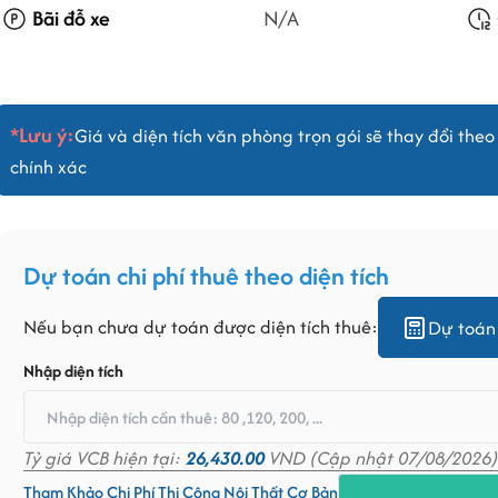
Bãi đỗ xe
N/A
*Lưu ý:
Giá và diện tích văn phòng trọn gói sẽ thay đổi theo 
chính xác
Dự toán chi phí thuê theo diện tích
Nếu bạn chưa dự toán được diện tích thuê:
Dự toán 
Nhập diện tích
Tỷ giá VCB hiện tại:
26,430.00
VND (Cập nhật 07/08/2026)
Tham Khảo Chi Phí Thi Công Nội Thất Cơ Bản