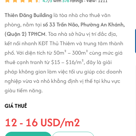
4.7
/
5
with
576
ratings - View: 1211
Thiên Đăng Building
là tòa nhà cho thuê văn
phòng, nằm tại
số 33 Trần Não, Phường An Khánh,
(Quận 2) TPHCM
. Tòa nhà sở hữu vị trí đắc địa,
kết nối nhanh KĐT Thủ Thiêm và trung tâm thành
phố. Với diện tích từ 50m² – 300m² cùng mức giá
thuê cạnh tranh từ $15 – $16/m², đây là giải
pháp không gian làm việc tối ưu giúp các doanh
nghiệp vừa và nhỏ khẳng định vị thế tại khu vực
giàu tiềm năng.
GIÁ THUÊ
12 - 16 USD/m2