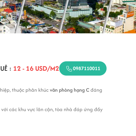
UÊ :
12 - 16 USD/M2
0987110011
hiệp, thuộc phân khúc
văn phòng hạng C
đáng
nh với các khu vực lân cận, tòa nhà đáp ứng đầy