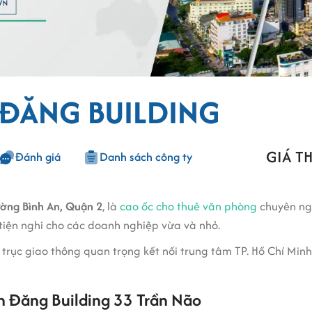
N ĐĂNG BUILDING
GIÁ TH
Đánh giá
Danh sách công ty
ờng Bình An, Quận 2
, là
cao ốc cho thuê văn phòng
chuyên ng
 tiện nghi cho các doanh nghiệp vừa và nhỏ.
 - trục giao thông quan trọng kết nối trung tâm TP. Hồ Chí Mi
ên Đăng Building 33 Trần Não