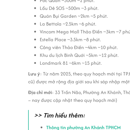
Póc Quán ~300m ~2 phút.
Lẩu Dê SOS ~500m ~3 phút.
Quán Bụi Garden ~2km ~5 phút.
La Bettola ~2.5km ~6 phút.
Vincom Mega Mall Thảo Điền ~3km ~7 phú
Estella Place ~3.5km ~8 phút.
Công viên Thảo Điền ~4km ~10 phút.
Khu du lịch Bình Quới ~5km ~12 phút.
Landmark 81 ~6km ~15 phút.
Lưu ý
: Từ năm 2025, theo quy hoạch mới tại TP
cũ) được mở rộng địa giới sau khi sáp nhập mộ
Địa chỉ mới
: 33 Trần Não, Phường An Khánh, Thà
– nay được cập nhật theo quy hoạch mới)
>> Tìm hiểu thêm:
Thông tin phường An Khánh TPHCM