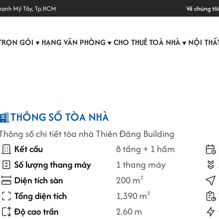
hạnh Mỹ Tây, Tp.HCM
Về chúng tôi
TRỌN GÓI
HẠNG VĂN PHÒNG
CHO THUÊ TOÀ NHÀ
NỘI THẤ
▼
▼
▼
THÔNG SỐ TÒA NHÀ
Thông số chi tiết tòa nhà Thiên Đăng Building
Kết cấu
8 tầng + 1 hầm
Số lượng thang máy
1 thang máy
Diện tích sàn
200 m
2
Tổng diện tích
1,390 m
2
Độ cao trần
2.60 m