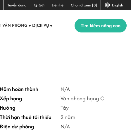
Tuyển dụng
Ký Gửi
Liên hệ
Chọn đi xem [0]
English
Tìm kiếm nâng cao
T VĂN PHÒNG
DỊCH VỤ
▼
▼
Năm hoàn thành
N/A
Xếp hạng
Văn phòng hạng C
Hướng
Tây
Thời hạn thuê tối thiểu
2 năm
Điện dự phòng
N/A