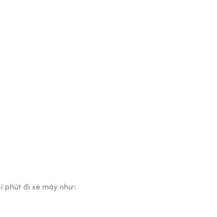
g Building chắc chắn là lựa chọn hàng đầu của
ểm.
 trên
thị trường cho thuê văn phòng tại 2
. Đây là
ài phút đi xe máy như: