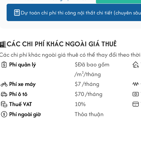
Dự toán chi phí thi công nội thất chi tiết (chuyên sâu
CÁC CHI PHÍ KHÁC NGOÀI GIÁ THUÊ
Các chi phí khác ngoài giá thuê có thể thay đổi theo thời
Phí quản lý
$Đã bao gồm
/m
/tháng
2
Phí xe máy
$7 /tháng
Phí ô tô
$70 /tháng
Thuế VAT
10%
Phí ngoài giờ
Thỏa thuận