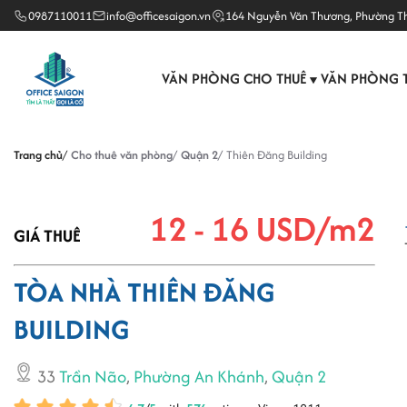
0987110011
info@officesaigon.vn
164 Nguyễn Văn Thương, Phường T
VĂN PHÒNG CHO THUÊ
VĂN PHÒNG 
▼
Trang chủ
Cho thuê văn phòng
Quận 2
Thiên Đăng Building
12 - 16 USD/m2
GIÁ THUÊ
TÒA NHÀ THIÊN ĐĂNG
BUILDING
33
Trần Não
,
Phường An Khánh
,
Quận 2