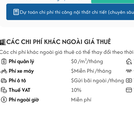
Dự toán chi phí thi công nội thất chi tiết (chuyên sâu
CÁC CHI PHÍ KHÁC NGOÀI GIÁ THUÊ
Các chi phí khác ngoài giá thuê có thể thay đổi theo thời
Phí quản lý
$0 /m
/tháng
2
Phí xe máy
$Miễn Phí /tháng
Phí ô tô
$Gửi bãi ngoài /tháng
Thuế VAT
10%
Phí ngoài giờ
Miễn phí