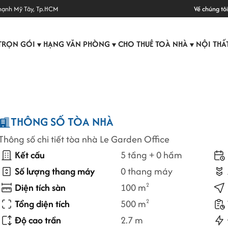
hạnh Mỹ Tây, Tp.HCM
Về chúng tôi
TRỌN GÓI
HẠNG VĂN PHÒNG
CHO THUÊ TOÀ NHÀ
NỘI THẤ
▼
▼
▼
THÔNG SỐ TÒA NHÀ
Thông số chi tiết tòa nhà Le Garden Office
Kết cấu
5 tầng + 0 hầm
Số lượng thang máy
0 thang máy
Diện tích sàn
100 m
2
Tổng diện tích
500 m
2
Độ cao trần
2.7 m