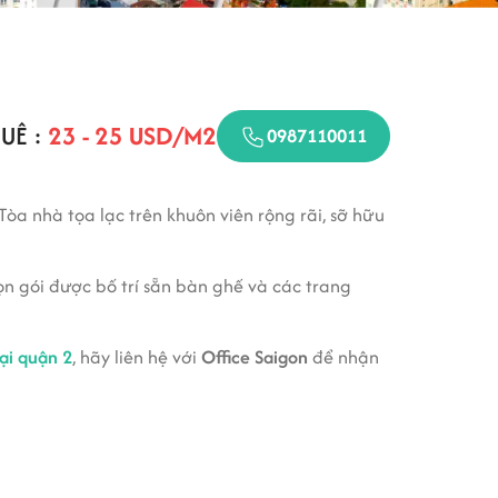
UÊ :
23 - 25 USD/M2
0987110011
nhà tọa lạc trên khuôn viên rộng rãi, sỡ hữu
n gói được bố trí sẵn bàn ghế và các trang
̣i quận 2
, hãy liên hệ với
Office Saigon
để nhận
 quanh bởi khuôn viên xanh và tầm nhìn bao