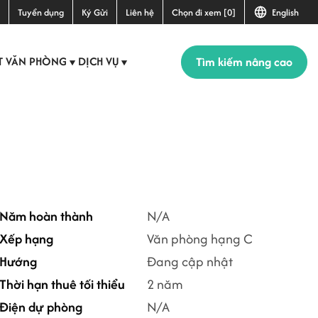
Tuyển dụng
Ký Gửi
Liên hệ
Chọn đi xem [0]
English
Tìm kiếm nâng cao
T VĂN PHÒNG
DỊCH VỤ
▼
▼
Năm hoàn thành
N/A
Xếp hạng
Văn phòng hạng C
Hướng
Đang cập nhật
Thời hạn thuê tối thiểu
2 năm
Điện dự phòng
N/A