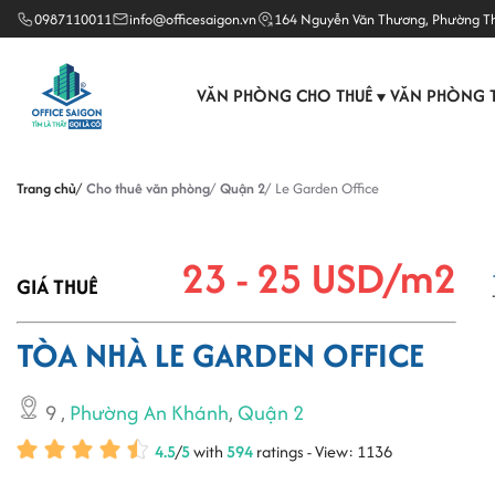
0987110011
info@officesaigon.vn
164 Nguyễn Văn Thương, Phường T
VĂN PHÒNG CHO THUÊ
VĂN PHÒNG 
▼
Trang chủ
Cho thuê văn phòng
Quận 2
Le Garden Office
23 - 25 USD/m2
GIÁ THUÊ
TÒA NHÀ LE GARDEN OFFICE
9
,
Phường An Khánh
,
Quận 2
4.5
/
5
with
594
ratings - View: 1136