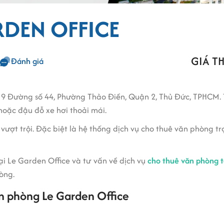
RDEN OFFICE
GIÁ TH
Đánh giá
ố 9 Đường số 44, Phường Thảo Điền, Quận 2, Thủ Đức, TPHCM. Tòa 
 hoặc đậu đỗ xe hơi thoải mái.
ượt trội. Đặc biệt là hệ thống dịch vụ cho thuê văn phòng trọ
e Garden Office và tư vấn về dịch vụ
cho thuê văn phòng ta
òng.
n phòng Le Garden Office
ó thiết kế thanh thoát, trang nhã với không gian xanh được bao