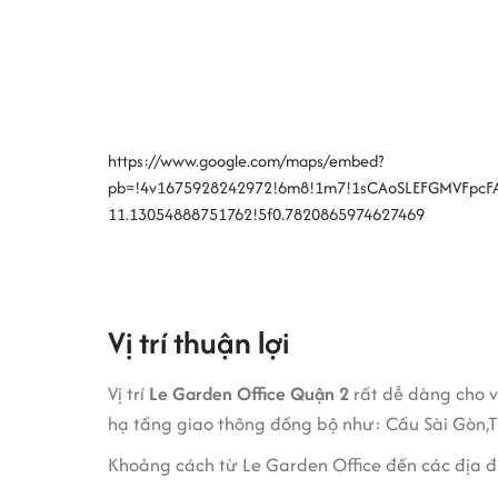
Tiện ích và dịch vụ cho thuê văn ph
Có bãi xe rộng rãi, đáp ứng được cả xe m
Dịch vụ phun thuốc diệt côn trùng định kỳ
Dịch vụ thu gom rác văn phòng và rác vệ s
https://www.google.com/maps/embed?
Lễ tân và bảo vệ tòa nhà thân thiện, nhiệt 
pb=!4v1675928242972!6m8!1m7!1sCAoSLEFGMVFpcFA
11.13054888751762!5f0.7820865974627469
Giá cho thuê văn phòng tại tòa nh
Giá văn phòng cho thuê tại Le Garden Office tro
Có thể thấy, giá thuê tại Le Garden Office phải
Vị trí thuận lợi
cùng lớn. Với mức thuê hợp lý này chắc chắn doanh
Vị trí
Le Garden Office Quận 2
rất dễ dàng cho v
hạ tầng giao thông đồng bộ như: Cầu Sài Gòn,T
Khoảng cách từ Le Garden Office đến các địa đi