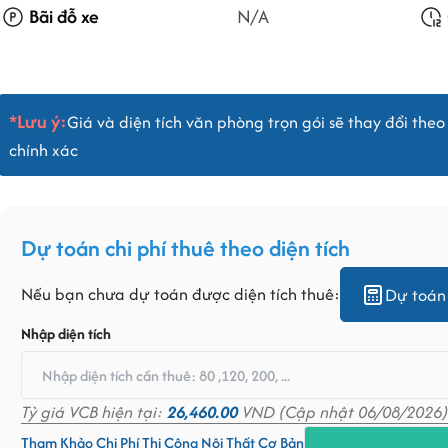
Bãi đỗ xe
N/A
*Lưu ý:
Giá và diện tích văn phòng trọn gói sẽ thay đổi theo 
chính xác
Dự toán chi phí thuê theo diện tích
Nếu bạn chưa dự toán được diện tích thuê:
Dự toán 
Nhập diện tích
Tỷ giá VCB hiện tại:
26,460.00
VND (Cập nhật 06/08/2026)
Tham Khảo Chi Phí Thi Công Nội Thất Cơ Bản