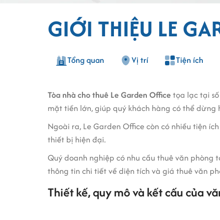
GIỚI THIỆU LE GA
Tổng quan
Vị trí
Tiện ích
Tòa nhà cho thuê Le Garden Office
tọa lạc tại s
mặt tiền lớn, giúp quý khách hàng có thể dừng
Ngoài ra, Le Garden Office còn có nhiều tiện ích v
thiết bị hiện đại.
Quý doanh nghiệp có nhu cầu thuê văn phòng tại L
thông tin chi tiết về diện tích và giá thuê văn ph
Thiết kế, quy mô và kết cấu của vă
Tòa nhà văn phòng Le Garden Office quận 2 c