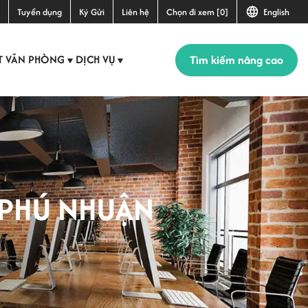
Tuyển dụng
Ký Gửi
Liên hệ
Chọn đi xem [0]
English
Tìm kiếm nâng cao
T VĂN PHÒNG
DỊCH VỤ
▼
▼
 PHÚ NHUẬN