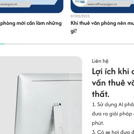
10/10/2024
n phòng nên mua bảo hiểm
Giấy tờ pháp lý cần thiết t
văn phòng
Liên hệ
Lợi ích khi
vấn thuê vă
thất.
1. Sử dụng AI phâ
đưa ra giải pháp 
phút.
3. Có xe hơi đưa 