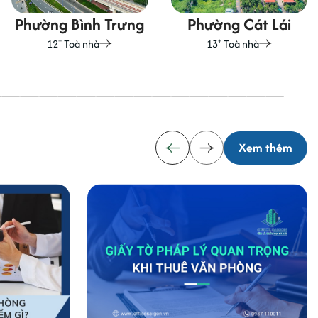
Phường Cát Lái
Phường An Khánh
+
+
13
Toà nhà
63
Toà nhà
Xem thêm