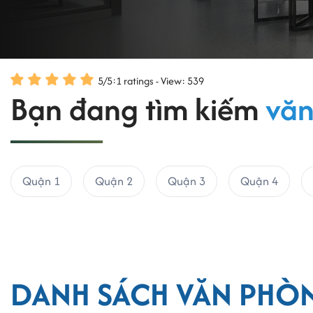
5
/
5
:
1
ratings - View: 539
Bạn đang tìm kiếm
văn
Quận 1
Quận 2
Quận 3
Quận 4
DANH SÁCH VĂN PHÒ