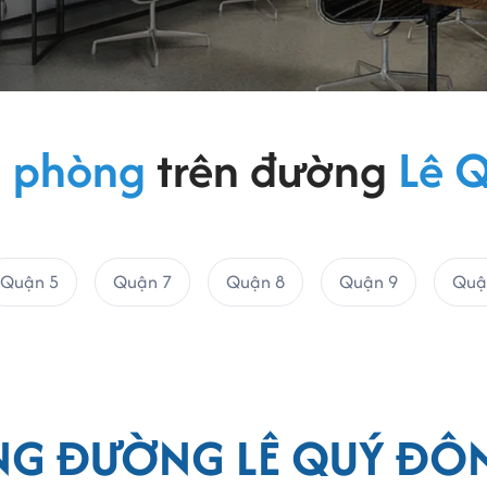
 phòng
trên đường
Lê 
Quận 5
Quận 7
Quận 8
Quận 9
Quậ
NG ĐƯỜNG LÊ QUÝ ĐÔN