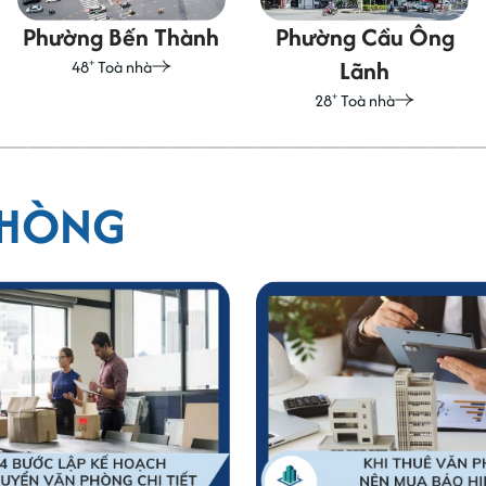
Phường Cầu Ông
Phường Bình Trưng
Lãnh
+
12
Toà nhà
+
28
Toà nhà
PHÒNG