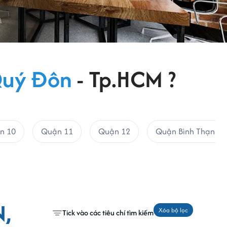
Quý Đôn
- Tp.HCM ?
n 10
Quận 11
Quận 12
Quận Bình Thạnh
,
Xóa bộ lọc
Tick vào các tiêu chí tìm kiếm