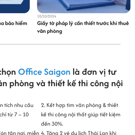
20/04/2026
rước khi thuê
Chi phí thuê văn phòng gồm những gì?
 chọn
Office Saigon
là đơn vị tư
n phòng và thiết kế thi công nội
n tích nhu cầu
2. Kết hợp tìm văn phòng & thiết
chỉ từ 7 – 10
kế thi công nội thất giúp tiết kiệm
đến 30%.
đón tận nơi, miễn
4. Tặng 2 vé du lịch Thái Lan khi