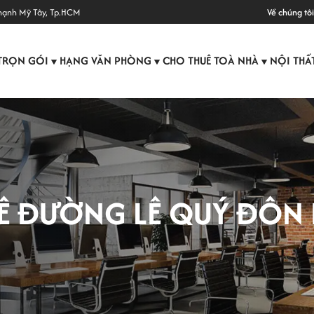
hạnh Mỹ Tây, Tp.HCM
Về chúng tôi
TRỌN GÓI
HẠNG VĂN PHÒNG
CHO THUÊ TOÀ NHÀ
NỘI THẤ
▼
▼
▼
Ê ĐƯỜNG LÊ QUÝ ĐÔN