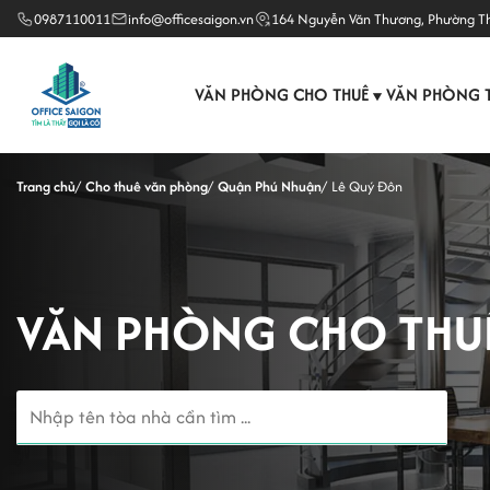
0987110011
info@officesaigon.vn
164 Nguyễn Văn Thương, Phường T
VĂN PHÒNG CHO THUÊ
VĂN PHÒNG 
▼
Trang chủ
Cho thuê văn phòng
Quận Phú Nhuận
Lê Quý Đôn
VĂN PHÒNG CHO THU