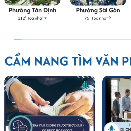
Phường Sài Gòn
Phường Bến Thành
+
+
75
Toà nhà
48
Toà nhà
CẨM NANG TÌM VĂN 