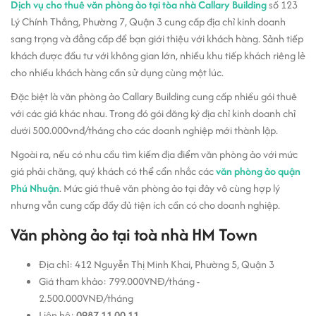
Dịch vụ cho thuê văn phòng ảo tại tòa nhà Callary Building
số 123
Lý Chính Thắng, Phường 7, Quận 3 cung cấp địa chỉ kinh doanh
sang trọng và đẳng cấp để bạn giới thiệu với khách hàng. Sảnh tiếp
khách được đầu tư với không gian lớn, nhiều khu tiếp khách riêng lẻ
cho nhiều khách hàng cần sử dụng cùng một lúc.
Đặc biệt là văn phòng ảo Callary Building cung cấp nhiều gói thuê
với các giá khác nhau. Trong đó gói đăng ký địa chỉ kinh doanh chỉ
dưới 500.000vnđ/tháng cho các doanh nghiệp mới thành lập.
Ngoài ra, nếu có nhu cầu tìm kiếm địa điểm văn phòng ảo với mức
giá phải chăng, quý khách có thể cẩn nhắc các
văn phòng ảo quận
Phú Nhuận
. Mức giá thuê văn phòng ảo tại đây vô cùng hợp lý
nhưng vẫn cung cấp đầy đủ tiện ích cần có cho doanh nghiệp.
Văn phòng ảo tại toà nhà HM Town
Địa chỉ: 412 Nguyễn Thị Minh Khai, Phường 5, Quận 3
Giá tham khảo: 799.000VNĐ/tháng -
2.500.000VNĐ/tháng
Liên hệ:
0987 11 00 11