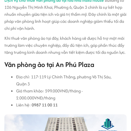
Dịch vụ cho thuê văn phòng ảo tại tòa nhà Itaxa House
Building số
126 Nguyễn Thị Minh Khai, Phường 6, Quận 3 chính là sự kết hợp
nhuần nhuyễn giữa tiện ích và giá trị thẩm mỹ. Đây chính là một giải
pháp văn phòng linh hoạt giúp các doanh nghiệp giảm thiểu tối đa
chi phí vận hành.
Khi thuê văn phòng ảo tại đây, khách hàng sẽ được hỗ trợ một môi
trường làm việc chuyên nghiệp, đầy đủ tiện ích, góp phần thúc đẩy
tăng trưởng kinh doanh nhưng vẫn tiết kiệm được tối đa nguồn lực.
Văn phòng ảo tại An Phú Plaza
Địa chỉ: 117-119 Lý Chính Thắng, phường Võ Thị Sáu,
Quận 3
Giá tham khảo: 599.000VNĐ/tháng -
2.000.000VNĐ/tháng
Liên hệ:
0987 11 00 11