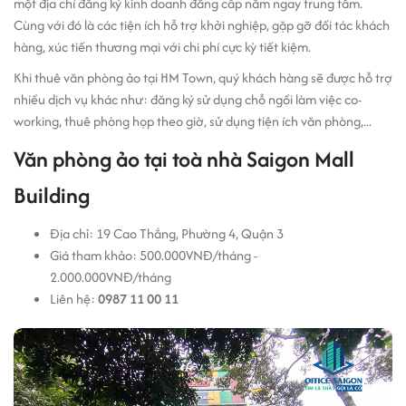
một địa chỉ đăng ký kinh doanh đẳng cấp nằm ngay trung tâm.
Cùng với đó là các tiện ích hỗ trợ khởi nghiệp, gặp gỡ đối tác khách
hàng, xúc tiến thương mại với chi phí cực kỳ tiết kiệm.
Khi thuê văn phòng ảo tại HM Town, quý khách hàng sẽ được hỗ trợ
nhiều dịch vụ khác như: đăng ký sử dụng chỗ ngồi làm việc co-
working, thuê phòng họp theo giờ, sử dụng tiện ích văn phòng,...
Văn phòng ảo tại toà nhà Saigon Mall
Building
Địa chỉ: 19 Cao Thắng, Phường 4, Quận 3
Giá tham khảo: 500.000VNĐ/tháng -
2.000.000VNĐ/tháng
Liên hệ:
0987 11 00 11