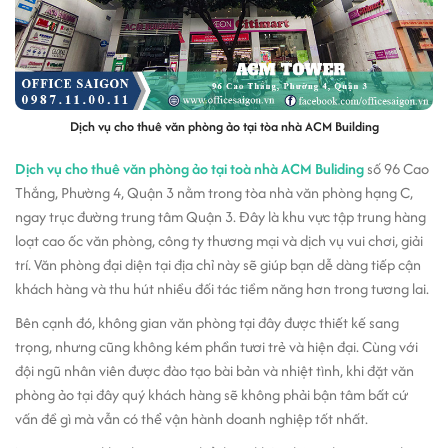
Dịch vụ cho thuê văn phòng ảo tại tòa nhà ACM Building
Dịch vụ cho thuê văn phòng ảo tại toà nhà ACM Buliding
số 96 Cao
Thắng, Phường 4, Quận 3 nằm trong tòa nhà văn phòng hạng C,
ngay trục đường trung tâm Quận 3. Đây là khu vực tập trung hàng
loạt cao ốc văn phòng, công ty thương mại và dịch vụ vui chơi, giải
trí. Văn phòng đại diện tại địa chỉ này sẽ giúp bạn dễ dàng tiếp cận
khách hàng và thu hút nhiều đối tác tiềm năng hơn trong tương lai.
Bên cạnh đó, không gian văn phòng tại đây được thiết kế sang
trọng, nhưng cũng không kém phần tươi trẻ và hiện đại. Cùng với
đội ngũ nhân viên được đào tạo bài bản và nhiệt tình, khi đặt văn
phòng ảo tại đây quý khách hàng sẽ không phải bận tâm bất cứ
vấn đề gì mà vẫn có thể vận hành doanh nghiệp tốt nhất.