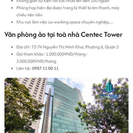
Không gian sự kiện với sức chứa lên đến 100 người
Phòng họp hiện đại được trang bị thiết bị âm thanh, máy
chiếu tiên tiến
Khu vực làm việc co-working space chuyên nghiệp,....
Văn phòng ảo tại toà nhà Centec Tower
Địa chỉ: 72-74 Nguyễn Thị Minh Khai, Phường 6, Quận 3
Giá tham khảo: 1.500.000VNĐ/tháng -
3.000.000VNĐ/tháng
Liên hệ:
0987 11 00 11