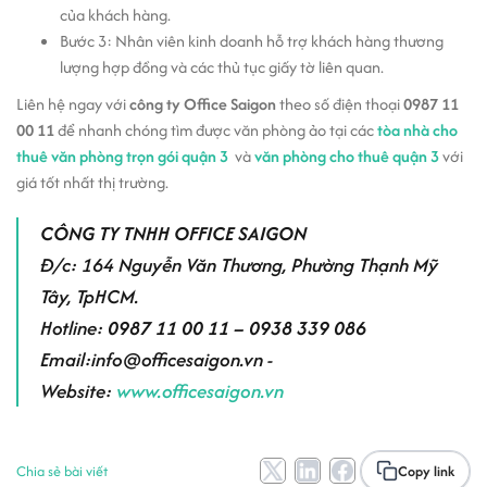
của khách hàng.
Bước 3:
Nhân viên kinh doanh hỗ trợ khách hàng thương
lượng hợp đồng và các thủ tục giấy tờ liên quan.
Liên hệ ngay với
công ty Office Saigon
theo số điện thoại
0987 11
00 11
để nhanh chóng tìm được văn phòng ảo tại các
tòa nhà cho
thuê văn phòng trọn gói quận 3
và
văn phòng cho thuê quận 3
với
giá tốt nhất thị trường.
CÔNG TY TNHH OFFICE SAIGON
Đ/c: 164 Nguyễn Văn Thương, Phường Thạnh Mỹ
Tây, TpHCM.
Hotline:
0987 11 00 11 – 0938 339 086
Email:info@officesaigon.vn -
Website:
www.officesaigon.vn
Chia sẻ bài viết
Copy link