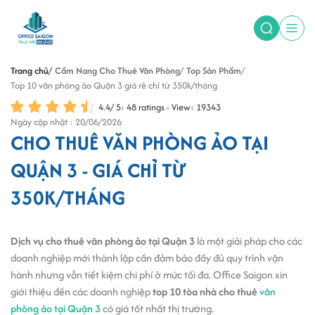
Trang chủ
Cẩm Nang Cho Thuê Văn Phòng
Top Sản Phẩm
Top 10 văn phòng ảo Quận 3 giá rẻ chỉ từ 350k/tháng
4.4
/
5
:
48
ratings - View: 19343
Ngày cập nhật : 20/06/2026
CHO THUÊ VĂN PHÒNG ẢO TẠI
QUẬN 3 - GIÁ CHỈ TỪ
350K/THÁNG
Dịch vụ cho thuê văn phòng ảo tại Quận 3
là một giải pháp cho các
doanh nghiệp mới thành lập cần đảm bảo đầy đủ quy trình vận
hành nhưng vẫn tiết kiệm chi phí ở mức tối đa. Office Saigon xin
giới thiệu đến các doanh nghiệp
top 10 tòa nhà cho thuê
văn
phòng ảo tại Quận 3
có giá tốt nhất thị trường.