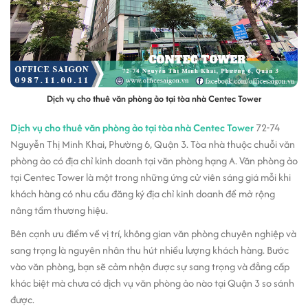
Dịch vụ cho thuê văn phòng ảo tại tòa nhà Centec Tower
Dịch vụ cho thuê văn phòng ảo tại tòa nhà Centec Tower
72-74
Nguyễn Thị Minh Khai, Phường 6, Quận 3. Tòa nhà thuộc chuỗi văn
phòng ảo có địa chỉ kinh doanh tại văn phòng hạng A. Văn phòng ảo
tại Centec Tower là một trong những ứng cử viên sáng giá mỗi khi
khách hàng có nhu cầu đăng ký địa chỉ kinh doanh để mở rộng
nâng tầm thương hiệu.
Bên cạnh ưu điểm về vị trí, không gian văn phòng chuyên nghiệp và
sang trọng là nguyên nhân thu hút nhiều lượng khách hàng. Bước
vào văn phòng, bạn sẽ cảm nhận được sự sang trọng và đẳng cấp
khác biệt mà chưa có dịch vụ văn phòng ảo nào tại Quận 3 so sánh
được.