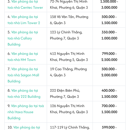
3.
Văn phòng ảo tại
72-74 Nguyễn Thị Minh
1.500.000 -
toà nhà Centec Tower
Khai, Phường 6, Quận 3
3.000.000
4.
Văn phòng ảo tại
158 Võ Văn Tần, Phường
500.000 -
toà nhà Lim Tower 2
6, Quận 3
1.500.000
5.
Văn phòng ảo tại
123 Lý Chính Thắng,
350.000 -
toà nhà Callary
Phường 7, Quận 3
1.000.000
Building
6.
Văn phòng ảo tại
412 Nguyễn Thị Minh
799.000 -
toà nhà HM Town
Khai, Phường 5, Quận 3
2.500.000
7.
Văn phòng ảo tại
19 Cao Thắng, Phường
500.000 -
toà nhà Saigon Mall
4, Quận 3
2.000.000
Building
8.
Văn phòng ảo tại
222 Điện Biên Phủ,
400.000 -
toà nhà 222 Building
Phường 7, Quận 3
1.500.000
9.
Văn phòng ảo tại toà
126 Nguyễn Thị Minh
700.000 -
nhà Itaxa House
Khai, Phường 6, Quận 3
1.500.000
Building
10.
Văn phòng ảo tại
117-119 Lý Chính Thắng,
599.000 -