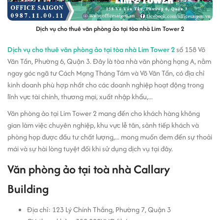
Dịch vụ cho thuê văn phòng ảo tại tòa nhà Lim Tower 2
Dịch vụ cho thuê văn phòng ảo tại tòa nhà Lim Tower 2
số 158 Võ
Văn Tần, Phường 6, Quận 3. Đây là tòa nhà văn phòng hạng A, nằm
ngay góc ngã tư Cách Mạng Tháng Tám và Võ Văn Tần, có địa chỉ
kinh doanh phù hợp nhất cho các doanh nghiệp hoạt động trong
lĩnh vực tài chính, thương mại, xuất nhập khẩu,...
Văn phòng ảo tại Lim Tower 2 mang đến cho khách hàng không
gian làm việc chuyên nghiệp, khu vực lễ tân, sảnh tiếp khách và
phòng họp được đầu tư chất lượng,... mong muốn đem đến sự thoải
mái và sự hài lòng tuyệt đối khi sử dụng dịch vụ tại đây.
Văn phòng ảo tại toà nhà Callary
Building
Địa chỉ: 123 Lý Chính Thắng, Phường 7, Quận 3