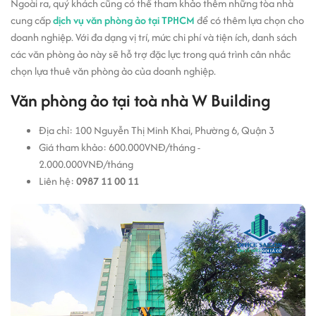
Ngoài ra, quý khách cũng có thể tham khảo thêm những tòa nhà
cung cấp
dịch vụ văn phòng ảo tại TPHCM
để có thêm lựa chọn cho
doanh nghiệp. Với đa dạng vị trí, mức chi phí và tiện ích, danh sách
các văn phòng ảo này sẽ hỗ trợ đặc lực trong quá trình cân nhắc
chọn lựa thuê văn phòng ảo của doanh nghiệp.
Văn phòng ảo tại toà nhà W Building
Địa chỉ: 100 Nguyễn Thị Minh Khai, Phường 6, Quận 3
Giá tham khảo: 600.000VNĐ/tháng -
2.000.000VNĐ/tháng
Liên hệ:
0987 11 00 11