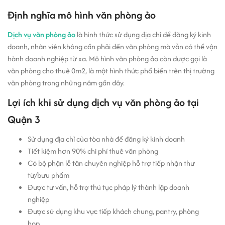
Định nghĩa mô hình văn phòng ảo
Dịch vụ văn phòng ảo
là hình thức sử dụng địa chỉ để đăng ký kinh
doanh, nhân viên không cần phải đến văn phòng mà vẫn có thể vận
hành doanh nghiệp từ xa. Mô hình văn phòng ảo còn được gọi là
văn phòng cho thuê 0m2, là một hình thức phổ biến trên thị trường
văn phòng trong những năm gần đây.
Lợi ích khi sử dụng dịch vụ văn phòng ảo tại
Quận 3
Sử dụng địa chỉ của tòa nhà để đăng ký kinh doanh
Tiết kiệm hơn 90% chi phí thuê văn phòng
Có bộ phận lễ tân chuyên nghiệp hỗ trợ tiếp nhận thư
từ/bưu phẩm
Được tư vấn, hỗ trợ thủ tục pháp lý thành lập doanh
nghiệp
Được sử dụng khu vực tiếp khách chung, pantry, phòng
họp,..