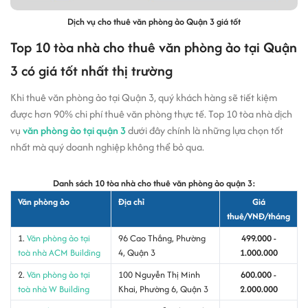
Dịch vụ cho thuê văn phòng ảo Quận 3 giá tốt
Top 10 tòa nhà cho thuê văn phòng ảo tại Quận
3 có giá tốt nhất thị trường
Khi thuê văn phòng ảo tại Quận 3, quý khách hàng sẽ tiết kiệm
được hơn 90% chi phí thuê văn phòng thực tế. Top 10 tòa nhà dịch
vụ
văn phòng ảo tại quận 3
dưới đây chính là những lựa chọn tốt
nhất mà quý doanh nghiệp không thể bỏ qua.
Danh sách 10 tòa nhà cho thuê văn phòng ảo quận 3:
Văn phòng ảo
Địa chỉ
Giá
thuê/VNĐ/tháng
1.
Văn phòng ảo tại
96 Cao Thắng, Phường
499.000 -
toà nhà ACM Building
4, Quận 3
1.000.000
2.
Văn phòng ảo tại
100 Nguyễn Thị Minh
600.000 -
toà nhà W Building
Khai, Phường 6, Quận 3
2.000.000