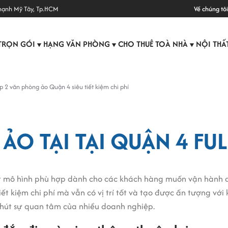
hạnh Mỹ Tây, Tp.HCM
Về chúng tôi
TRỌN GÓI
HẠNG VĂN PHÒNG
CHO THUÊ TOÀ NHÀ
NỘI THẤ
▼
▼
▼
p 2 văn phòng ảo Quận 4 siêu tiết kiệm chi phí
O TẠI TẠI QUẬN 4 FUL
 mô hình phù hợp dành cho các khách hàng muốn vận hành qu
t kiệm chi phí mà vẫn có vị trí tốt và tạo được ấn tượng với 
hút sự quan tâm của nhiều doanh nghiệp.