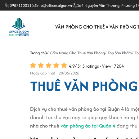
0987110011
info@officesaigon.vn
164 Nguyễn Văn Thương, Phường T
VĂN PHÒNG CHO THUÊ
VĂN PHÒNG 
▼
Trang chủ
Cẩm Nang Cho Thuê Văn Phòng
Top Sản Phẩm
To
4.9
/
5
:
5
ratings - View: 7204
Ngày cập nhật : 20/06/2026
THUÊ VĂN PHÒNG Ả
Dịch vụ cho thuê văn phòng ảo tại Quận 4
là một
doanh tại khu vực này sẽ giúp quý khách hàng tiế
nhà cho thuê
văn phòng ảo tại Quận 4
đang thu 