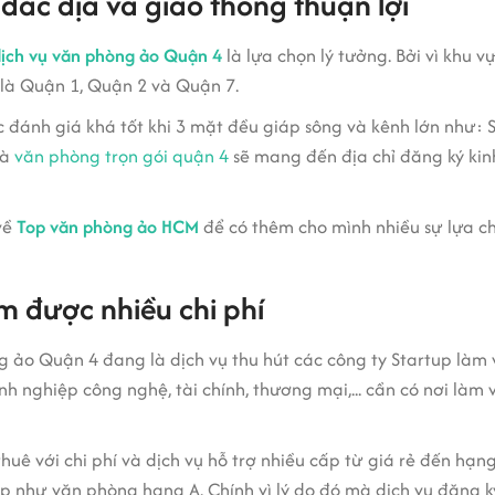
 đắc địa và giao thông thuận lợi
ịch vụ văn phòng ảo Quận 4
là lựa chọn lý tưởng. Bởi vì khu
t là Quận 1, Quận 2 và Quận 7.
 đánh giá khá tốt khi 3 mặt đều giáp sông và kênh lớn như: 
hà
văn phòng trọn gói quận 4
sẽ mang đến địa chỉ đăng ký kin
về
Top văn phòng ảo HCM
để có thêm cho mình nhiều sự lựa 
m được nhiều chi phí
òng ảo Quận 4 đang là dịch vụ thu hút các công ty Startup làm 
h nghiệp công nghệ, tài chính, thương mại,... cần có nơi làm
thuê với chi phí và dịch vụ hỗ trợ nhiều cấp từ giá rẻ đến hạn
ệp như văn phòng hạng A. Chính vì lý do đó mà dịch vụ đăng 