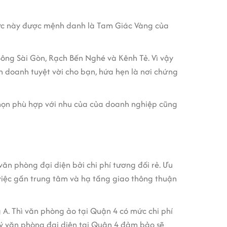
 vực này được mệnh danh là Tam Giác Vàng của
Sông Sài Gòn, Rạch Bến Nghé và Kênh Tẻ. Vì vậy
h doanh tuyệt vời cho bạn, hứa hẹn là nơi chứng
chọn phù hợp với nhu của của doanh nghiệp cũng
văn phòng đại diện bởi chi phí tương đối rẻ. Ưu
 việc gần trung tâm và hạ tầng giao thông thuận
g A. Thì văn phòng ảo tại Quận 4 có mức chi phí
ký văn phòng đại diện tại Quận 4 đảm bảo sẽ