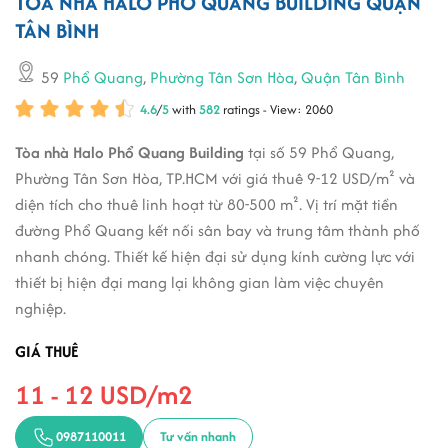
TÒA NHÀ HALO PHỔ QUANG BUILDING QUẬN
TÂN BÌNH
59
Phổ Quang
,
Phường Tân Sơn Hòa
,
Quận Tân Bình
4.6
/
5
with
582
ratings - View: 2060
Tòa nhà Halo Phổ Quang Building
tại số 59 Phổ Quang,
Phường Tân Sơn Hòa, TP.HCM với giá thuê 9-12 USD/m² và
diện tích cho thuê linh hoạt từ 80-500 m². Vị trí mặt tiền
đường Phổ Quang kết nối sân bay và trung tâm thành phố
nhanh chóng. Thiết kế hiện đại sử dụng kính cường lực với
thiết bị hiện đại mang lại không gian làm việc chuyên
nghiệp.
GIÁ THUÊ
11 - 12 USD/m2
0987110011
Tư vấn nhanh