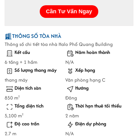
THÔNG SỐ TÒA NHÀ
Thông số chi tiết tòa nhà Halo Phổ Quang Building
Kết cấu
Năm hoàn thành
6 tầng + 1 hầm
N/A
Số lượng thang máy
Xếp hạng
thang máy
Văn phòng hạng C
Diện tích sàn
Hướng
850 m
Đông
2
Tổng diện tích
Thời hạn thuê tối thiểu
5,100 m
2 năm
2
Độ cao trần
Điện dự phòng
2.7 m
N/A