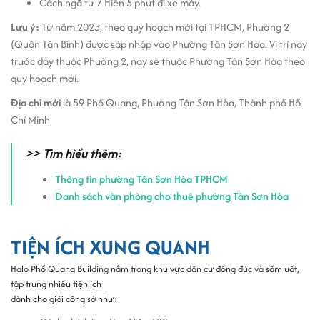
Cách ngã tư 7 Hiền 5 phút đi xe máy.
mát, tiện tích trong khu vực dành cho việc tiếp đón khách
Lưu ý:
Từ năm 2025, theo quy hoạch mới tại TPHCM, Phường 2
hàng của doanh nghiệp.
(Quận Tân Bình) được sáp nhập vào Phường Tân Sơn Hòa. Vị trí này
Nhân viên lễ tân nhận thư và hỗ trợ suốt giờ hành chính.
trước đây thuộc Phường 2, nay sẽ thuộc Phường Tân Sơn Hòa theo
Dịch vụ bảo vệ 24/7 đảm bảo an ninh tòa nhà.
quy hoạch mới.
Giá thuê văn phòng tại Halo Phổ Quang Building
Địa chỉ mới
là 59 Phổ Quang, Phường Tân Sơn Hòa, Thành phố Hồ
Giá văn phòng cho thuê tại Halo Phổ Quang Building từ
Chí Minh
$9-$12/m2/tháng.
>> Tìm hiểu thêm:
Giá thuê tại Halo Phổ Quang Building hiện tại đang là phân khúc giá
rẻ dành cho các doanh nghiệp. Hứa hẹn đây sẽ làm không gian làm
Thông tin phường Tân Sơn Hòa TPHCM
việc lý tưởng dành cho doanh nghiệp.
Danh sách văn phòng cho thuê phường Tân Sơn Hòa
TIỆN ÍCH XUNG QUANH
Halo Phổ Quang Building nằm trong khu vực dân cư đông đúc và sầm uất,
tập trung nhiều tiện ích
dành cho giới công sở như: