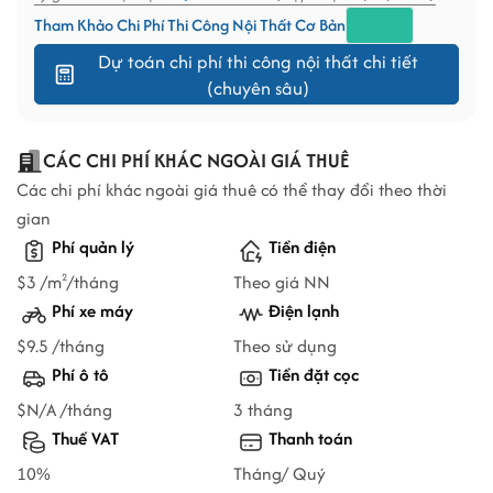
Tham Khảo Chi Phí Thi Công Nội Thất Cơ Bản
Dự toán chi phí thi công nội thất chi tiết
(chuyên sâu)
CÁC CHI PHÍ KHÁC NGOÀI GIÁ THUÊ
Các chi phí khác ngoài giá thuê có thể thay đổi theo thời
gian
Phí quản lý
Tiền điện
$3 /m
/tháng
Theo giá NN
2
Phí xe máy
Điện lạnh
$9.5 /tháng
Theo sử dụng
Phí ô tô
Tiền đặt cọc
$N/A /tháng
3 tháng
Thuế VAT
Thanh toán
10%
Tháng/ Quý