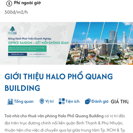
Phí ngoài giờ
500đ/m2/h
GIỚI THIỆU HALO PHỔ QUANG
BUILDING
GIÁ THUÊ
Tổng quan
Vị trí
Tiện ích
Đánh giá
Toà nhà cho thuê văn phòng Halo Phổ Quang Building
có vị trí đắc
địa trên trục đường chính nối liền quận Bình Thạnh & Phú Nhuận,
thuận tiện cho việc di chuyển qua lại giữa trung tâm Tp. HCM & Tp.