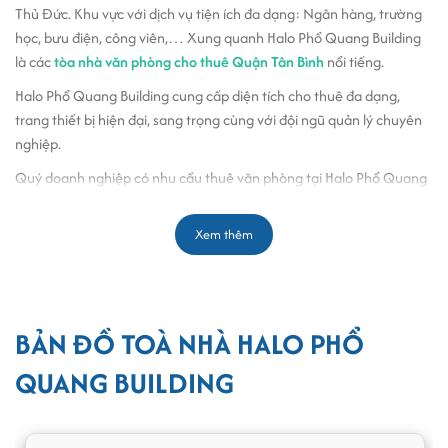
Thủ Đức. Khu vực với dịch vụ tiện ích đa dạng: Ngân hàng, trường
học, bưu điện, công viên,… Xung quanh Halo Phổ Quang Building
là các
tòa nhà văn phòng cho thuê Quận Tân Bình
nổi tiếng.
Halo Phổ Quang Building cung cấp diện tích cho thuê đa dạng,
trang thiết bị hiện đại, sang trọng cùng với đội ngũ quản lý chuyên
nghiệp.
Quý doanh nghiệp có nhu cầu thuê văn phòng tại Halo Phổ Quang
Building, vui lòng liên hệ với
Office Saigon
để nhận thông báo diện
tích trống và báo giá chính xác nhất.
Xem thêm
Thiết kế, quy mô và kết cấu tòa nhà Halo Phổ Quang Building
Cao ốc cho thuê văn phòng
Halo Phổ Quang Building với kết cấu
xây dựng gồm 6 lầu, 1 tầng trệt, 1 hầm gửi xe & 2 thang máy, mang
BẢN ĐỒ TOÀ NHÀ HALO PHỔ
đến sự thuận tiện nhất cho nhân viên làm việc tại đây. Diện tích sàn
cho thuê được chia linh từ 80m2 – 100m2 – 160m2 – 230m2, cho
QUANG BUILDING
khách hàng sự lựa chọn đa dạng.
Tòa nhà sử dụng hệ thống kính cường lực và thiết kế có ban công
mỗi tầng, cho khách thuê không gian thư giãn tận hưởng gió tự