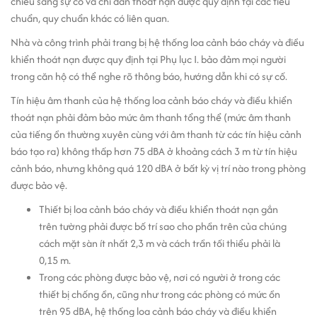
chiếu sáng sự cố và chỉ dẫn thoát nạn được quy định tại các tiêu
chuẩn, quy chuẩn khác có liên quan.
Nhà và công trình phải trang bị hệ thống loa cảnh báo cháy và điều
khiển thoát nạn được quy định tại Phụ lục I. bảo đảm mọi người
trong căn hộ có thể nghe rõ thông báo, hướng dẫn khi có sự cố.
Tín hiệu âm thanh của hệ thống loa cảnh báo cháy và điều khiển
thoát nạn phải đảm bảo mức âm thanh tổng thể (mức âm thanh
của tiếng ồn thường xuyên cùng với âm thanh từ các tín hiệu cảnh
báo tạo ra) không thấp hơn 75 dBA ở khoảng cách 3 m từ tín hiệu
cảnh báo, nhưng không quá 120 dBA ở bất kỳ vị trí nào trong phòng
được bảo vệ.
Thiết bị loa cảnh báo cháy và điều khiển thoát nạn gắn
trên tường phải được bố trí sao cho phần trên của chúng
cách mặt sàn ít nhất 2,3 m và cách trần tối thiểu phải là
0,15 m.
Trong các phòng được bảo vệ, nơi có người ở trong các
thiết bị chống ồn, cũng như trong các phòng có mức ồn
trên 95 dBA, hệ thống loa cảnh báo cháy và điều khiển