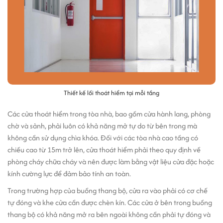
Thiết kế lối thoát hiểm tại mỗi tầng
Các cửa thoát hiểm trong tòa nhà, bao gồm cửa hành lang, phòng
chờ và sảnh, phải luôn có khả năng mở tự do từ bên trong mà
không cần sử dụng chìa khóa. Đối với các tòa nhà cao tầng có
chiều cao từ 15m trở lên, cửa thoát hiểm phải theo quy định về
phòng cháy chữa cháy và nên được làm bằng vật liệu cửa đặc hoặc
kính cường lực để đảm bảo tính an toàn.
Trong trường hợp của buồng thang bộ, cửa ra vào phải có cơ chế
tự đóng và khe cửa cần được chèn kín. Các cửa ở bên trong buồng
thang bộ có khả năng mở ra bên ngoài không cần phải tự đóng và