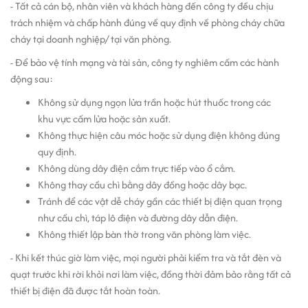
- Tất cả cán bộ, nhân viên và khách hàng đến công ty đều chịu
trách nhiệm và chấp hành đúng về quy định về phòng cháy chữa
cháy tại doanh nghiệp/ tại văn phòng.
- Để bảo vệ tính mạng và tài sản, công ty nghiêm cấm các hành
động sau:
Không sử dụng ngọn lửa trần hoặc hút thuốc trong các
khu vực cấm lửa hoặc sản xuất.
Không thực hiện câu móc hoặc sử dụng điện không đúng
quy định.
Không dùng dây điện cắm trực tiếp vào ổ cắm.
Không thay cầu chì bằng dây đồng hoặc dây bạc.
Tránh để các vật dễ cháy gần các thiết bị điện quan trọng
như cầu chì, táp lô điện và đường dây dẫn điện.
Không thiết lập bàn thờ trong văn phòng làm việc.
- Khi kết thúc giờ làm việc, mọi người phải kiểm tra và tắt đèn và
quạt trước khi rời khỏi nơi làm việc, đồng thời đảm bảo rằng tất cả
thiết bị điện đã được tắt hoàn toàn.