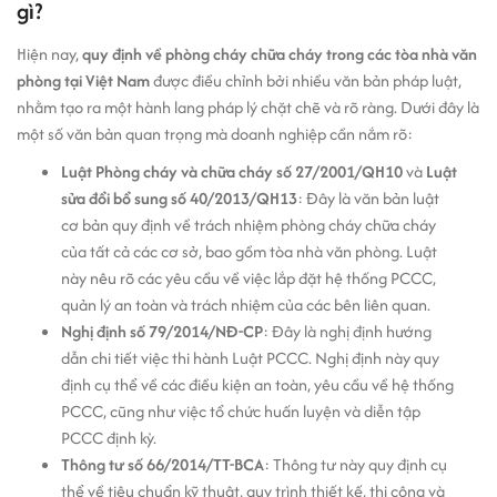
gì?
Hiện nay,
quy định về phòng cháy chữa cháy trong các tòa nhà văn
phòng tại Việt Nam
được điều chỉnh bởi nhiều văn bản pháp luật,
nhằm tạo ra một hành lang pháp lý chặt chẽ và rõ ràng. Dưới đây là
một số văn bản quan trọng mà doanh nghiệp cần nắm rõ:
Luật Phòng cháy và chữa cháy số 27/2001/QH10
và
Luật
sửa đổi bổ sung số 40/2013/QH13
: Đây là văn bản luật
cơ bản quy định về trách nhiệm phòng cháy chữa cháy
của tất cả các cơ sở, bao gồm tòa nhà văn phòng. Luật
này nêu rõ các yêu cầu về việc lắp đặt hệ thống PCCC,
quản lý an toàn và trách nhiệm của các bên liên quan.
Nghị định số 79/2014/NĐ-CP
: Đây là nghị định hướng
dẫn chi tiết việc thi hành Luật PCCC. Nghị định này quy
định cụ thể về các điều kiện an toàn, yêu cầu về hệ thống
PCCC, cũng như việc tổ chức huấn luyện và diễn tập
PCCC định kỳ.
Thông tư số 66/2014/TT-BCA
: Thông tư này quy định cụ
thể về tiêu chuẩn kỹ thuật, quy trình thiết kế, thi công và