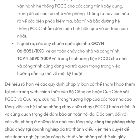
vận hành hệ thống PCCC cho các công trình xây dựng,
trong đó có các tòa nhà văn phòng. Thông tư này còn nêu
rõ về các biện pháp kiểm tra, bảo trì và bảo dưỡng hệ
thống PCCC nhằm đảm bảo tính hiệu quả và an toàn cao
nhất.
Ngoài ra, các quy chuẩn quốc gia như
QCVN
06:2021/BXD
về an toàn cháy cho nhà và công trình,
TCVN 3890:2009
về trang bị phương tiện PCCC cho nhà
và công trình cũng đóng vai trò quan trọng trong việc
hướng dẫn cụ thể về mặt kỹ thuật.
Để hiểu rõ hơn về các quy định pháp lý, bạn có thể tham khảo thêm
tại các trang web chính thức của Bộ Công an hoặc Cục Cảnh sát
PCCC và Cứu nạn, cứu hộ. Trong trường hợp của các tòa nhà cao
tầng, việc có hệ thống phòng cháy chữa cháy (PCCC) hoàn chỉnh là
vô cùng quan trọng để đảm bảo an toàn tối đa. Đặc biệt, đối với
các văn phòng ở những tòa nhà cao tầng này,
công tác phòng cháy
chữa cháy tại doanh nghiệp
đã trở thành điều kiện tiên quyết để
các doanh nghiệp hoặc công ty thuê văn phòng có thể xin giấy