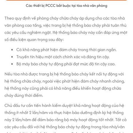
Các thiết bị PCCC bắt buộc tại tòa nhà văn phòng
Theo quy định về phòng cháy chữa cháy áp dụng cho các tòa nhà
văn phòng cao tầng, việc trang bị hệ thống báo cháy phải tuân thủ
các yêu cầu nghiêm ngặt. Hệ thống báo cháy này cần đáp ứng một
số điều kiện quan trọng sau đây:
Có khả năng phát hiện đám cháy trong thời gian ngắn.
Truyền tín hiệu một cách chính xác và đáng tin cậy.
Bộ máy báo cháy tự động phải đạt mức độ tin cậy cao.
Nếu tòa nhà được trang bị hệ thống báo cháy kết nối tự động với
hệ thống chữa cháy, ngoài việc phát hiện đám cháy nhanh chóng,
hệ thống này cũng phải có khả năng điều khiển hoạt động chữa
cháy đúng thời điểm.
Chủ đầu tư cần tiến hành kiểm duyệt khả năng hoạt động của hệ
thống ít nhất 2 lần/năm và thực hiện bảo dưỡng định kỳ hệ thống
này 2 lần/năm để đảm bảo rằng bộ máy hoạt động tốt nhất. Tất cả
các yêu cầu đối với hệ thống báo cháy tự động trong tòa nhà/văn