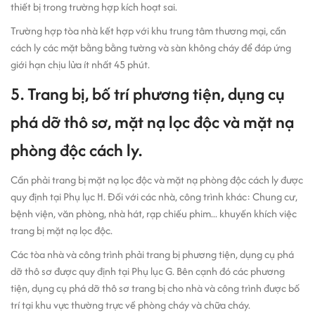
thiết bị trong trường hợp kích hoạt sai.
Trường hợp tòa nhà kết hợp với khu trung tâm thương mại, cần
cách ly các mặt bằng bằng tường và sàn không cháy để đáp ứng
giới hạn chịu lửa ít nhất 45 phút.
5. Trang bị, bố trí phương tiện, dụng cụ
phá dỡ thô sơ, mặt nạ lọc độc và mặt nạ
phòng độc cách ly.
Cần phải trang bị mặt nạ lọc độc và mặt nạ phòng độc cách ly được
quy định tại Phụ lục H. Đối với các nhà, công trình khác: Chung cư,
bệnh viện, văn phòng, nhà hát, rạp chiếu phim... khuyến khích việc
trang bị mặt nạ lọc độc.
Các tòa nhà và công trình phải trang bị phương tiện, dụng cụ phá
dỡ thô sơ được quy định tại Phụ lục G. Bên cạnh đó các phương
tiện, dụng cụ phá dỡ thô sơ trang bị cho nhà và công trình được bố
trí tại khu vực thường trực về phòng cháy và chữa cháy.