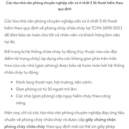
Các tòa nhà văn phòng chuyên nghiệp cần có ít nhất 2 lối thoát hiểm theo
quy định
Các tòa nhà văn phòng chuyên nghiệp cần có ít nhất 2 lối thoát
hiểm theo quy định về phòng cháy chữa cháy tại TCVN 3890:2021
để đảm bảo an toàn cho tất cả nhân viên và khách hàng làm việc
tại đó.
Để trang bị hệ thống chữa cháy tự động (tùy thuộc vào các đặc
điểm tải trọng cháy) áp dụng cho các không gian phía trên trần
treo của các nhà (gian phòng) được bảo vệ hoàn toàn bởi hệ thống
chữa cháy tự động:
Hành lang thoát nạn, hội trường, tiền sảnh;
Gian phòng có từ 50 người trở lên;
Các nhà (gian phòng) cấp nguy hiểm cháy theo công
năng.
Hiện nay, chỉ có các tòa nhà văn phòng chuyên nghiệp đáp ứng tiêu
chuẩn về phòng cháy chữa cháy và được cấp
giấy chứng nhận
phòng cháy chữa cháy
theo quy định mới có thể xin giấy phép