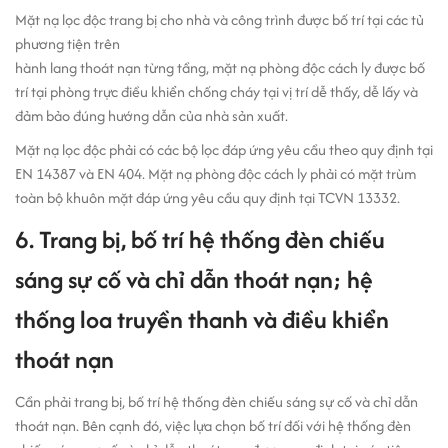
Mặt nạ lọc độc trang bị cho nhà và công trình được bố trí tại các tủ
phương tiện trên
hành lang thoát nạn từng tầng, mặt nạ phòng độc cách ly được bố
trí tại phòng trực điều khiển chống cháy tại vị trí dễ thấy, dễ lấy và
đảm bảo đúng hướng dẫn của nhà sản xuất.
Mặt nạ lọc độc phải có các bộ lọc đáp ứng yêu cầu theo quy định tại
EN 14387 và EN 404. Mặt nạ phòng độc cách ly phải có mặt trùm
toàn bộ khuôn mặt đáp ứng yêu cầu quy định tại TCVN 13332.
6. Trang bị, bố trí hệ thống đèn chiếu
sáng sự cố và chỉ dẫn thoát nạn; hệ
thống loa truyền thanh và điều khiển
thoát nạn
Cần phải trang bị, bố trí hệ thống đèn chiếu sáng sự cố và chỉ dẫn
thoát nạn. Bên cạnh đó, việc lựa chọn bố trí đối với hệ thống đèn