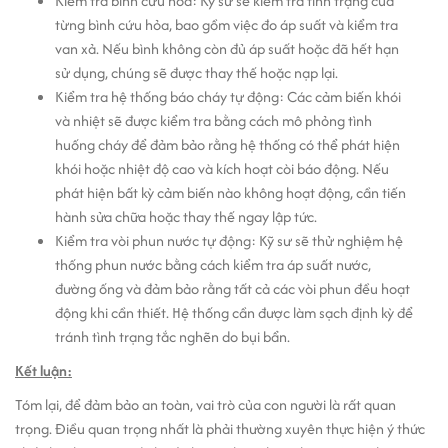
Kiểm tra bình cứu hỏa: Kỹ sư sẽ kiểm tra tình trạng của
từng bình cứu hỏa, bao gồm việc đo áp suất và kiểm tra
van xả. Nếu bình không còn đủ áp suất hoặc đã hết hạn
sử dụng, chúng sẽ được thay thế hoặc nạp lại.
Kiểm tra hệ thống báo cháy tự động: Các cảm biến khói
và nhiệt sẽ được kiểm tra bằng cách mô phỏng tình
huống cháy để đảm bảo rằng hệ thống có thể phát hiện
khói hoặc nhiệt độ cao và kích hoạt còi báo động. Nếu
phát hiện bất kỳ cảm biến nào không hoạt động, cần tiến
hành sửa chữa hoặc thay thế ngay lập tức.
Kiểm tra vòi phun nước tự động: Kỹ sư sẽ thử nghiệm hệ
thống phun nước bằng cách kiểm tra áp suất nước,
đường ống và đảm bảo rằng tất cả các vòi phun đều hoạt
động khi cần thiết. Hệ thống cần được làm sạch định kỳ để
tránh tình trạng tắc nghẽn do bụi bẩn.
Kết luận:
Tóm lại, để đảm bảo an toàn, vai trò của con người là rất quan
trọng. Điều quan trọng nhất là phải thường xuyên thực hiện ý thức