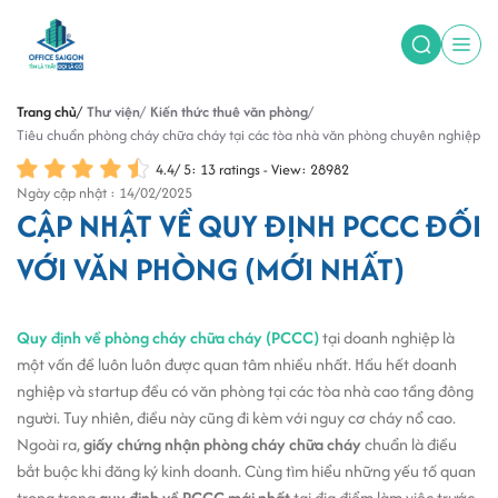
Trang chủ
Thư viện
Kiến thức thuê văn phòng
Tiêu chuẩn phòng cháy chữa cháy tại các tòa nhà văn phòng chuyên nghiệp
4.4
/
5
:
13
ratings - View: 28982
Ngày cập nhật : 14/02/2025
CẬP NHẬT VỀ QUY ĐỊNH PCCC ĐỐI
VỚI VĂN PHÒNG (MỚI NHẤT)
Quy định về phòng cháy chữa cháy (PCCC)
tại doanh nghiệp là
một vấn đề luôn luôn được quan tâm nhiều nhất. Hầu hết doanh
nghiệp và startup đều có văn phòng tại các tòa nhà cao tầng đông
người. Tuy nhiên, điều này cũng đi kèm với nguy cơ cháy nổ cao.
Ngoài ra,
giấy chứng nhận phòng cháy chữa cháy
chuẩn là điều
bắt buộc khi đăng ký kinh doanh. Cùng tìm hiểu những yếu tố quan
trọng trong
quy định về PCCC mới nhất
tại địa điểm làm việc trước