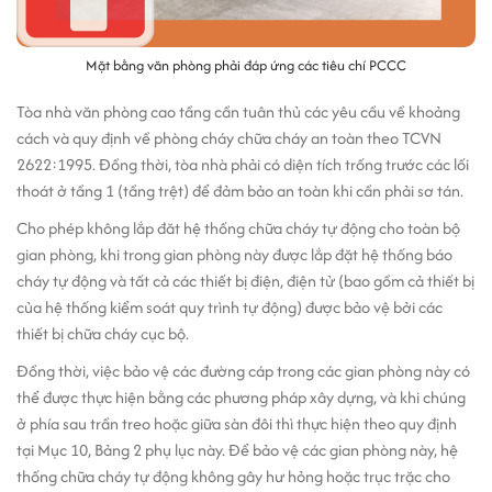
Mặt bằng văn phòng phải đáp ứng các tiêu chí PCCC
Tòa nhà văn phòng cao tầng cần tuân thủ các yêu cầu về khoảng
cách và quy định về phòng cháy chữa cháy an toàn theo TCVN
2622:1995. Đồng thời, tòa nhà phải có diện tích trống trước các lối
thoát ở tầng 1 (tầng trệt) để đảm bảo an toàn khi cần phải sơ tán.
Cho phép không lắp đăt hệ thống chữa cháy tự động cho toàn bộ
gian phòng, khi trong gian phòng này được lắp đặt hệ thống báo
cháy tự động và tất cả các thiết bị điện, điện tử (bao gồm cả thiết bị
của hệ thống kiểm soát quy trình tự động) được bảo vệ bởi các
thiết bị chữa cháy cục bộ.
Đồng thời, việc bảo vệ các đường cáp trong các gian phòng này có
thể được thực hiện bằng các phương pháp xây dựng, và khi chúng
ở phía sau trần treo hoặc giữa sàn đôi thì thực hiện theo quy định
tại Mục 10, Bảng 2 phụ lục này. Để bảo vệ các gian phòng này, hệ
thống chữa cháy tự động không gây hư hỏng hoặc trục trặc cho