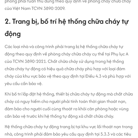
phòng phải tuân thủ đúng theo quy định về phòng cháy chữa cháy
của Việt Nam TCVN 3890:2009.
2. Trang bị, bố trí hệ thống chữa cháy tự
động
Các loại nhà và công trình phải trang bị hệ thống chữa cháy tự
động theo quy định về phòng cháy chữa cháy cụ thể tại Phụ lục A
của TCVN 3890:2021. Chất chữa cháy sử dụng trong hệ thống
chữa cháy tự động có hiệu quả chữa cháy phù hợp với loại đám
cháy của khu vực bảo vệ theo quy định tại Điều 4.3 và phù hợp với
yêu cầu cần bảo vệ.
Khi bố trí lắp đặt hệ thống, thiết bị chữa cháy tự động mà chất chữa
cháy có nguy hiểm cho người phải tính toán thời gian thoát nạn,
đảm bảo cho người cuối cùng thoát ra khỏi căn phòng hoặc vùng
cần bảo vệ trước khi hệ thống tự động xả chất chữa cháy.
Hệ thống chữa cháy tự động trang bị tại khu vực lối thoát nạn trong
nhà, công trình phải đảm bảo yêu cầu quy định tại 5.3.3 và các tiêu