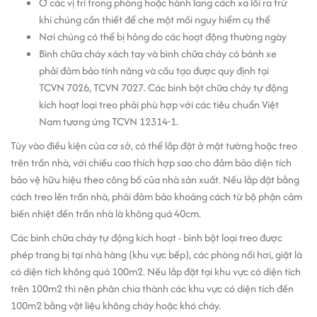
Ở các vị trí trong phòng hoặc hành lang cách xa lối ra trừ
khi chúng cần thiết để che một mối nguy hiểm cụ thể
Nơi chúng có thể bị hỏng do các hoạt động thường ngày
Bình chữa cháy xách tay và bình chữa cháy có bánh xe
phải đảm bảo tính năng và cấu tạo được quy định tại
TCVN 7026, TCVN 7027. Các bình bột chữa cháy tự động
kích hoạt loại treo phải phù hợp với các tiêu chuẩn Việt
Nam tương ứng TCVN 12314-1.
Tùy vào điều kiện của cơ sở, có thể lắp đặt ở mặt tường hoặc treo
trên trần nhà, với chiều cao thích hợp sao cho đảm bảo diện tích
bảo vệ hữu hiệu theo công bố của nhà sản xuất. Nếu lắp đặt bằng
cách treo lên trần nhà, phải đảm bảo khoảng cách từ bộ phận cảm
biến nhiệt đến trần nhà là không quá 40cm.
Các bình chữa cháy tự động kích hoạt - bình bột loại treo được
phép trang bị tại nhà hàng (khu vực bếp), các phòng nồi hơi, giặt là
có diện tích không quá 100m2. Nếu lắp đặt tại khu vực có diện tích
trên 100m2 thì nên phân chia thành các khu vực có diện tích đến
100m2 bằng vật liệu không cháy hoặc khó cháy.