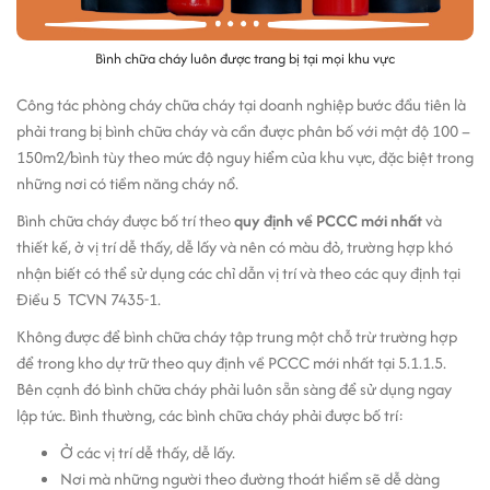
Bình chữa cháy luôn được trang bị tại mọi khu vực
Công tác phòng cháy chữa cháy tại doanh nghiệp bước đầu tiên là
phải trang bị bình chữa cháy và cần được phân bố với mật độ 100 –
150m2/bình tùy theo mức độ nguy hiểm của khu vực, đặc biệt trong
những nơi có tiềm năng cháy nổ.
Bình chữa cháy được bố trí theo
quy định về PCCC mới nhất
và
thiết kế, ở vị trí dễ thấy, dễ lấy và nên có màu đỏ, trường hợp khó
nhận biết có thể sử dụng các chỉ dẫn vị trí và theo các quy định tại
Điều 5 TCVN 7435-1.
Không được để bình chữa cháy tập trung một chỗ trừ trường hợp
để trong kho dự trữ theo quy định về PCCC mới nhất tại 5.1.1.5.
Bên cạnh đó bình chữa cháy phải luôn sẵn sàng để sử dụng ngay
lập tức. Bình thường, các bình chữa cháy phải được bố trí:
Ở các vị trí dễ thấy, dễ lấy.
Nơi mà những người theo đường thoát hiểm sẽ dễ dàng