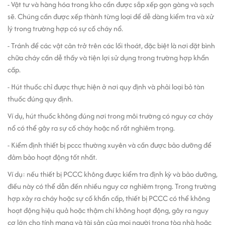
- Vật tư và hàng hóa trong kho cần được sắp xếp gọn gàng và sạch
sẽ. Chúng cần được xếp thành từng loại để dễ dàng kiểm tra và xử
lý trong trường hợp có sự cố cháy nổ.
- Tránh để các vật cản trở trên các lối thoát, đặc biệt là nơi đặt bình
chữa cháy cần dễ thấy và tiện lợi sử dụng trong trường hợp khẩn
cấp.
- Hút thuốc chỉ được thực hiện ở nơi quy định và phải loại bỏ tàn
thuốc đúng quy định.
Ví dụ, hút thuốc không đúng nơi trong môi trường có nguy cơ cháy
nổ có thể gây ra sự cố cháy hoặc nổ rất nghiêm trọng.
- Kiểm định thiết bị pccc thường xuyên và cần được bảo dưỡng để
đảm bảo hoạt động tốt nhất.
Ví dụ: nếu thiết bị PCCC không được kiểm tra định kỳ và bảo dưỡng,
điều này có thể dẫn đến nhiều nguy cơ nghiêm trọng. Trong trường
hợp xảy ra cháy hoặc sự cố khẩn cấp, thiết bị PCCC có thể không
hoạt động hiệu quả hoặc thậm chí không hoạt động, gây ra nguy
cơ lớn cho tính mạng và tài sản của mọi người trong tòa nhà hoặc