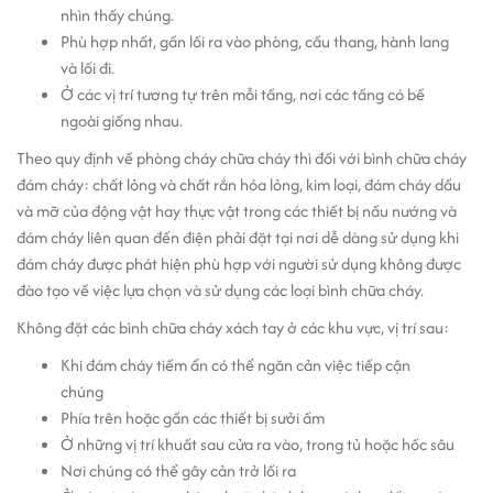
nhìn thấy chúng.
Phù hợp nhất, gần lối ra vào phòng, cầu thang, hành lang
và lối đi.
Ở các vị trí tương tự trên mỗi tầng, nơi các tầng có bề
ngoài giống nhau.
Theo quy định về phòng cháy chữa cháy thì đối với bình chữa cháy
đám cháy: chất lỏng và chất rắn hóa lỏng, kim loại, đám cháy dầu
và mỡ của động vật hay thực vật trong các thiết bị nấu nướng và
đám cháy liên quan đến điện phải đặt tại nơi dễ dàng sử dụng khi
đám cháy được phát hiện phù hợp với người sử dụng không được
đào tạo về việc lựa chọn và sử dụng các loại bình chữa cháy.
Không đặt các bình chữa cháy xách tay ở các khu vực, vị trí sau:
Khi đám cháy tiềm ẩn có thể ngăn cản việc tiếp cận
chúng
Phía trên hoặc gần các thiết bị sưởi ấm
Ở những vị trí khuất sau cửa ra vào, trong tủ hoặc hốc sâu
Nơi chúng có thể gây cản trở lối ra