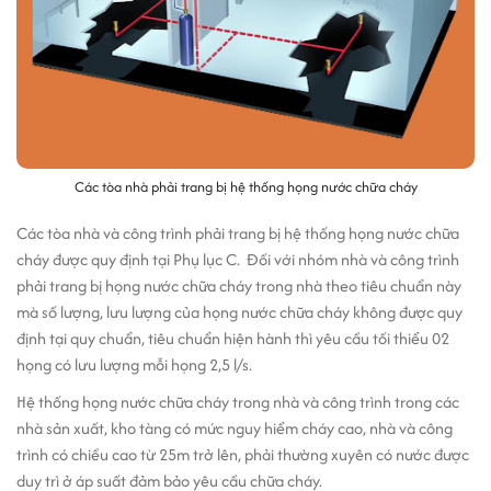
Các tòa nhà phải trang bị hệ thống họng nước chữa cháy
Các tòa nhà và công trình phải trang bị hệ thống họng nước chữa
cháy được quy định tại Phụ lục C. Đối với nhóm nhà và công trình
phải trang bị họng nước chữa cháy trong nhà theo tiêu chuẩn này
mà số lượng, lưu lượng của họng nước chữa cháy không được quy
định tại quy chuẩn, tiêu chuẩn hiện hành thì yêu cầu tối thiểu 02
họng có lưu lượng mỗi họng 2,5 l/s.
Hệ thống họng nước chữa cháy trong nhà và công trình trong các
nhà sản xuất, kho tàng có mức nguy hiểm cháy cao, nhà và công
trình có chiều cao từ 25m trở lên, phải thường xuyên có nước được
duy trì ở áp suất đảm bảo yêu cầu chữa cháy.