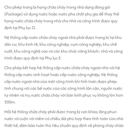
Cho phép trang bị họng chữa cháy trong nhà dạng đóng gói
(Package) sử dụng nước hoặc nước pha chất phụ gia để thay thế
họng nước chữa cháy trong nhà cho nhà và công trình được quy
định tại Phụ lục D.
Hệ thống cấp nước chữa cháy ngoài nhà phải được trang bị tại khu
dân cư, khu kinh tế, khu công nghiệp, cụm công nghiệp, khu chế
xuất, khu công nghệ cao và các khu chức năng khách; nhà và công
trình được quy định tại Phụ lục E.
Cho phép kết hợp hệ thống cấp nước chữa cháy ngoài nhà với hệ
thống cấp nước sinh hoạt hoặc cấp nước công nghiệp. Hệ thống
cấp nước ngoài nhà của một công trình khi tính toán được phép
tính chung với các bể nước của các công trình lân cận, nguồn nước
tự nhiên và trụ nước chữa cháy với bán kính phục vụ không lớn hơn
200m.
Mỗi hệ thống chữa cháy phải được trang bị van khóa, lăng phun
nước và cuộn vòi mềm có chiều dài phù hợp theo tính toán của nhà
thiết kế, đảm bảo tuân thủ tiêu chuẩn quy định về phòng cháy chữa