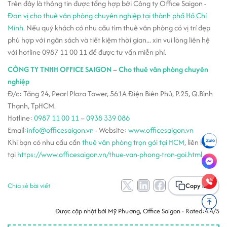
Trên đây là thông tin được tổng hợp bởi Công ty Office Saigon -
Đơn vị cho thuê văn phòng chuyên nghiệp tại thành phố Hồ Chí
Minh
. Nếu quý khách có nhu cầu tìm thuê văn phòng có vị trí đẹp
phù hợp với ngân sách và tiết kiệm thời gian... xin vui lòng liên hệ
với hotline 0987 11 00 11 để được tư vấn miễn phí.
CÔNG TY TNHH OFFICE SAIGON
–
Cho thuê văn phòng chuyên
nghiệp
Đ/c: Tầng 24, Pearl Plaza Tower, 561A Điện Biên Phủ, P.25, Q.Bình
Thạnh, TpHCM.
Hotline:
0987 11 00 11
–
0938 339 086
Email:
info@officesaigon.vn
- Website:
www.officesaigon.vn
Khi bạn có nhu cầu cần
thuê văn phòng trọn gói tại HCM
, liên hệ
tại
https://www.officesaigon.vn/thue-van-phong-tron-goi.html
Chia sẻ bài viết
Copy link
Được cập nhật bởi
Mỹ Phương
, Office Saigon - Rated:
4.4/5