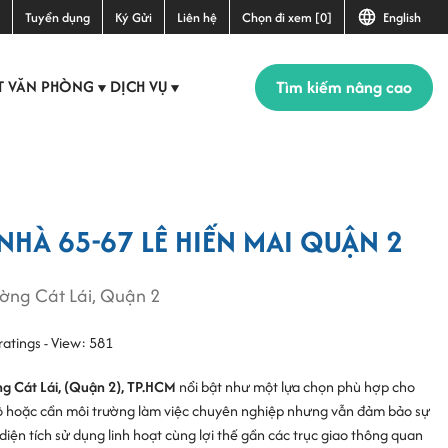
Tuyển dụng
Ký Gửi
Liên hệ
Chọn đi xem [0]
English
Tìm kiếm nâng cao
T VĂN PHÒNG
DỊCH VỤ
▼
▼
NHÀ 65-67 LÊ HIẾN MAI QUẬN 2
ường Cát Lái, Quận 2
ratings - View: 581
ng Cát Lái, (Quận 2), TP.HCM
nổi bật như một lựa chọn phù hợp cho
ô hoặc cần môi trường làm việc chuyên nghiệp nhưng vẫn đảm bảo sự
, diện tích sử dụng linh hoạt cùng lợi thế gần các trục giao thông quan