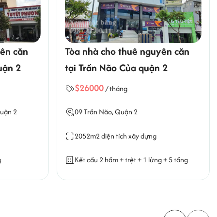
Tòa nhà cho thuê nguyên căn
Tòa nhà cho
tại Trần Não Của quận 2
tại Tạ Hiện 
$26000
$25000
/ tháng
/ t
09 Trần Não, Quận 2
8-10 Tạ Hiện,
2052m2 diện tích xây dựng
2700m2 diện 
Kết cấu 2 hầm + trệt + 1 lửng + 5 tầng
Kết cấu 1 hầm 