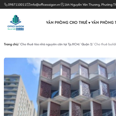
0987110011
info@officesaigon.vn
164 Nguyễn Văn Thương, Phường T
VĂN PHÒNG CHO THUÊ
VĂN PHÒNG 
▼
Trang chủ
Cho thuê tòa nhà nguyên căn tại Tp.HCM
Quận 2
Cho thuê build