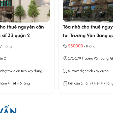
ên căn
Tòa nhà cho thuê nguyên căn
tại Trương Văn Bang quận 2
$50000
/ tháng
171-179 Trương Văn Bang, Quận 2
ây dựng
412m2 diện tích xây dựng
Kết cấu 1 hầm + trệt + 7 tầng
VẤN