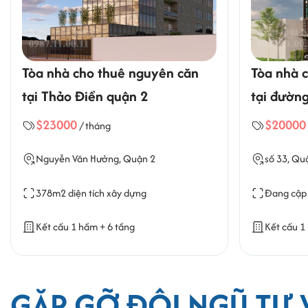
ho thuê nguyên căn
Tòa nhà cho thuê nguy
iền quận 2
tại đường số 33 quận 2
$20000
 tháng
/ tháng
 Hưởng, Quận 2
số 33, Quận 2
 tích xây dựng
Đang cập nhậtm2 diện tích x
̀m + 6 tầng
Kết cấu 1 hầm + trệt + 6 tầng
GẶP GỠ ĐỘI NGŨ TƯ 