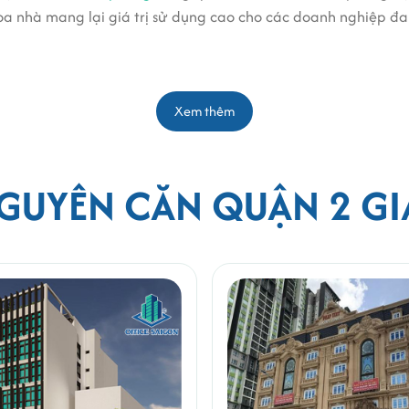
, tòa nhà mang lại giá trị sử dụng cao cho các doanh nghiệp
Xem thêm
nh Mỹ Tây, Tp.HCM.
110011
GUYÊN CĂN QUẬN 2 GI