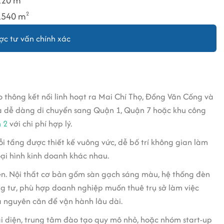
220 m
1540 m
2
c tư vấn chính xác
 thông kết nối linh hoạt ra Mai Chí Thọ, Đồng Văn Cống và
h và dễ dàng di chuyển sang Quận 1, Quận 7 hoặc khu công
 2
với chi phí hợp lý.
ỗi tầng được thiết kế vuông vức, dễ bố trí không gian làm
oại hình kinh doanh khác nhau.
iên. Nội thất cơ bản gồm sàn gạch sáng màu, hệ thống đèn
êng tư, phù hợp doanh nghiệp muốn thuê trụ sở làm việc
 nguyên căn để vận hành lâu dài.
đại diện, trung tâm đào tạo quy mô nhỏ, hoặc nhóm start-up