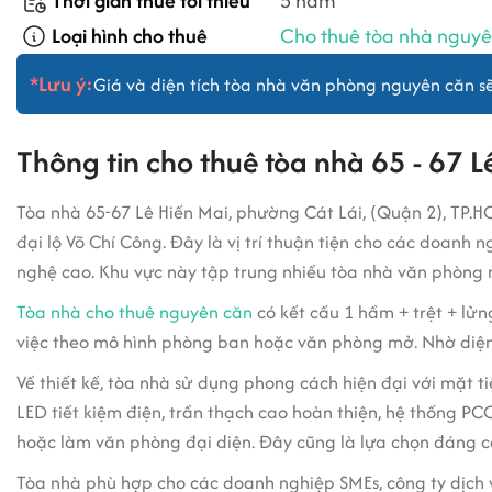
Thời gian thuê tối thiểu
5 năm
Loại hình cho thuê
Cho thuê tòa nhà nguy
*Lưu ý:
Giá và diện tích tòa nhà văn phòng nguyên căn sẽ 
Thông tin cho thuê tòa nhà 65 - 67 L
Tòa nhà 65-67 Lê Hiến Mai, phường Cát Lái, (Quận 2), TP.H
đại lộ Võ Chí Công. Đây là vị trí thuận tiện cho các doan
nghệ cao. Khu vực này tập trung nhiều tòa nhà văn phòng
Tòa nhà cho thuê nguyên căn
có kết cấu 1 hầm + trệt + lửn
việc theo mô hình phòng ban hoặc văn phòng mở. Nhờ diện tí
Về thiết kế, tòa nhà sử dụng phong cách hiện đại với mặt 
LED tiết kiệm điện, trần thạch cao hoàn thiện, hệ thống PC
hoặc làm văn phòng đại diện. Đây cũng là lựa chọn đáng c
Tòa nhà phù hợp cho các doanh nghiệp SMEs, công ty dịch 