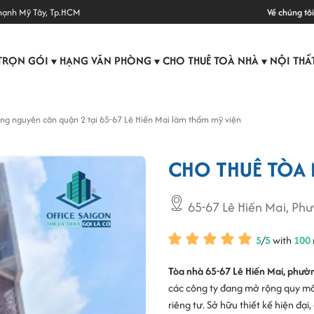
hạnh Mỹ Tây, Tp.HCM
Về chúng tôi
TRỌN GÓI
HẠNG VĂN PHÒNG
CHO THUÊ TOÀ NHÀ
NỘI THẤ
▼
▼
▼
ing nguyên căn quận 2 tại 65-67 Lê Hiến Mai làm thẩm mỹ viện
CHO THUÊ TÒA 
65-67 Lê Hiến Mai, Ph
5
/
5
with
100
Tòa nhà 65-67 Lê Hiến Mai, phườ
các công ty đang mở rộng quy m
riêng tư. Sở hữu thiết kế hiện đại