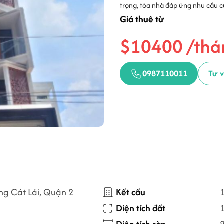
trọng, tòa nhà đáp ứng nhu cầu 
Giá thuê từ
$10400 /thá
0987110011
Tư 
ng Cát Lái, Quận 2
Kết cấu
1
Diện tích đất