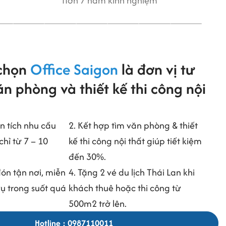
Hơn 7 năm kinh nghiệm
Hơn 10 nă
 chọn
Office Saigon
là đơn vị tư
n phòng và thiết kế thi công nội
n tích nhu cầu
2. Kết hợp tìm văn phòng & thiết
chỉ từ 7 – 10
kế thi công nội thất giúp tiết kiệm
đến 30%.
đón tận nơi, miễn
4. Tặng 2 vé du lịch Thái Lan khi
vụ trong suốt quá
khách thuê hoặc thi công từ
500m2 trở lên.
Hotline : 0987110011