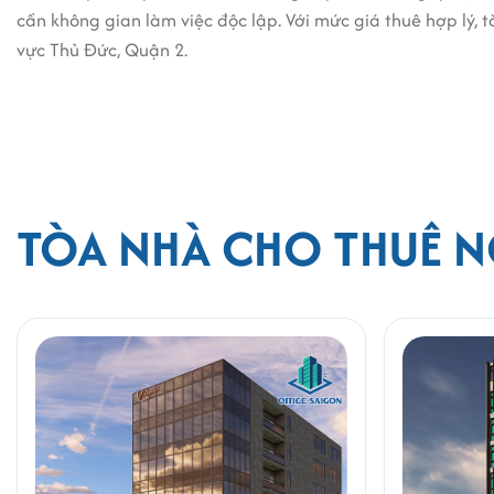
cần không gian làm việc độc lập. Với mức giá thuê hợp lý
vực Thủ Đức, Quận 2.
CÔNG TY TNHH OFFICE SAIGON
Đ/c: 164 Nguyễn Văn Thương, phường Thạ
Hotline: 0987.11.00.11 - 0938.339.086
Email:info@officesaigon.vn - Zalo: 0987
TÒA NHÀ CHO THUÊ N