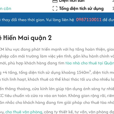
Diện tích sàn
ên căn
Tổng diện tích sử dụng
0987110011
thay đổi theo thời gian. Vui lòng liên hệ
để đượ
ê Hiến Mai quận 2
CM khu vực đang phát triển mạnh với hạ tầng hoàn thiện, giao
h nghiệp cần môi trường làm việc yên tĩnh, gần khu hành chín
 mới, phù hợp khách hàng đang tìm
tòa nhà cho thuê tại Quận
g +4 tầng, tổng diện tích sử dụng khoảng 1540m², diện tích m
ch linh hoạt, khách thuê có thể khai thác tối ưu cho nhiều l
tiền thông thoáng, cửa kính lớn giúp tận dụng ánh sáng tự nh
CC tiêu chuẩn và cửa ra vào an toàn. Không gian rộng rãi, ri
ân nhắc cho khách hàng đang tìm giải pháp cho thuê tòa nhà
vụ,
cho thuê văn phòng
, công ty thiết kế, tư vấn, văn phòng 