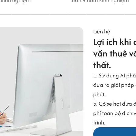
m
Hơn 9 năm kinh nghiệm
Liên hệ
Lợi ích khi
vấn thuê vă
thất.
1. Sử dụng AI phâ
đưa ra giải pháp 
phút.
3. Có xe hơi đưa 
phí toàn bộ dịch 
trình.