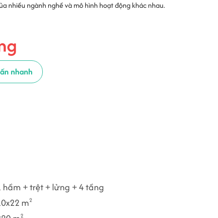
của nhiều ngành nghề và mô hình hoạt động khác nhau.
ng
vấn nhanh
 hầm + trệt + lửng + 4 tầng
10x22 m
2
2