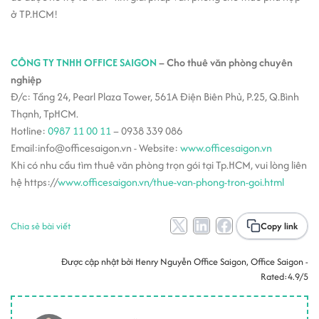
ở TP.HCM!
CÔNG TY TNHH OFFICE SAIGON
– Cho thuê văn phòng chuyên
nghiệp
Đ/c: Tầng 24, Pearl Plaza Tower, 561A Điện Biên Phủ, P.25, Q.Bình
Thạnh, TpHCM.
Hotline:
0987 11 00 11
– 0938 339 086
Email:info@officesaigon.vn - Website:
www.officesaigon.vn
Khi có nhu cầu tìm thuê văn phòng trọn gói tại Tp.HCM, vui lòng liên
hệ https://
www.officesaigon.vn/thue-van-phong-tron-goi.html
Chia sẻ bài viết
Copy link
Được cập nhật bởi
Henry Nguyễn Office Saigon
, Office Saigon -
Rated:
4.9/5