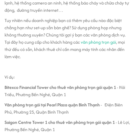
lạnh, hệ thống camera an ninh, hệ thống báo cháy và chữa cháy tự
động, đường truyền internet…
Tuy nhiên nếu doanh nghiệp bạn có thêm yêu cầu nào đặc biệt
chẳng hạn như set-up sẵn bàn ghế? Sử dụng phòng họp nhưng
không thường xuyên? Chúng tôi gợi ý bạn các văn phòng dịch vụ.
Tại đây họ cung cấp cho khách hàng các
văn phòng trọn gói
, mọi
thứ đều có sẵn, khách thuê chỉ cần mang máy tính các nhân đến
làm việc.
Ví dụ:
Bitexco Financial Tower cho thuê văn phòng trọn gói quận 1
- Hải
Triều, Phường Bến Nghé, Quận 1
Văn phòng trọn gói tại Pearl Plaza quận Bình Thạnh
- Điện Biên
Phủ, Phường 25, Quận Bình Thạnh
Saigon Centre Tower 1 cho thuê văn phòng trọn gói quận 1
- Lê Lợi,
Phường Bến Nghé, Quận 1