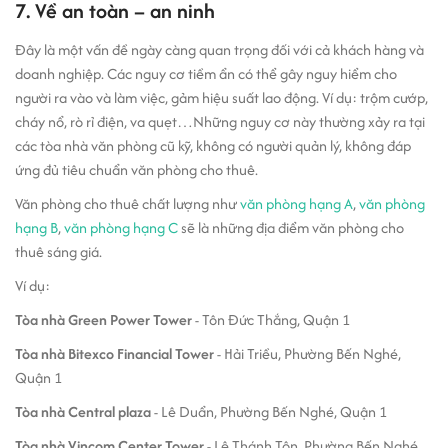
7. Về an toàn – an ninh
Đây là một vấn đề ngày càng quan trọng đối với cả khách hàng và
doanh nghiệp. Các nguy cơ tiềm ẩn có thể gây nguy hiểm cho
người ra vào và làm việc, gảm hiệu suất lao động. Ví dụ: trộm cướp,
cháy nổ, rò rỉ điện, va quẹt…Những nguy cơ này thường xảy ra tại
các tòa nhà văn phòng cũ kỹ, không có người quản lý, không đáp
ứng đủ tiêu chuẩn văn phòng cho thuê.
Văn phòng cho thuê chất lượng như
văn phòng hạng A
,
văn phòng
hạng B
,
văn phòng hạng C
sẽ là những địa điểm văn phòng cho
thuê sáng giá.
Ví dụ:
Tòa nhà Green Power Tower
- Tôn Đức Thắng, Quận 1
Tòa nhà Bitexco Financial Tower
- Hải Triều, Phường Bến Nghé,
Quận 1
Tòa nhà Central plaza
- Lê Duẩn, Phường Bến Nghé, Quận 1
Tòa nhà Vincom Center Tower
- Lê Thánh Tôn, Phường Bến Nghé,