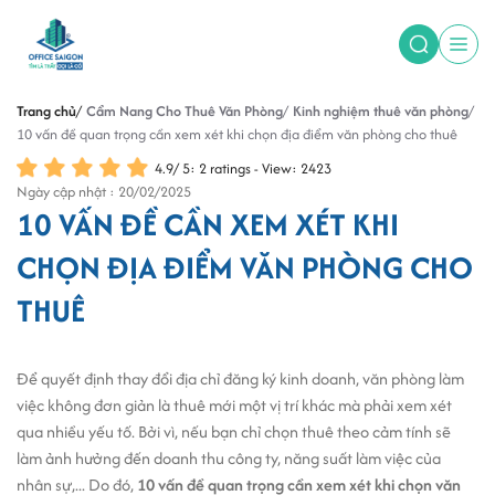
Trang chủ
Cẩm Nang Cho Thuê Văn Phòng
Kinh nghiệm thuê văn phòng
10 vấn đề quan trọng cần xem xét khi chọn địa điểm văn phòng cho thuê
4.9
/
5
:
2
ratings - View: 2423
Ngày cập nhật : 20/02/2025
10 VẤN ĐỀ CẦN XEM XÉT KHI
CHỌN ĐỊA ĐIỂM VĂN PHÒNG CHO
THUÊ
Để quyết định thay đổi địa chỉ đăng ký kinh doanh, văn phòng làm
việc không đơn giản là thuê mới một vị trí khác mà phải xem xét
qua nhiều yếu tố. Bởi vì, nếu bạn chỉ chọn thuê theo cảm tính sẽ
làm ảnh hưởng đến doanh thu công ty, năng suất làm việc của
nhân sự,... Do đó,
10 vấn đề quan trọng cần xem xét khi chọn văn