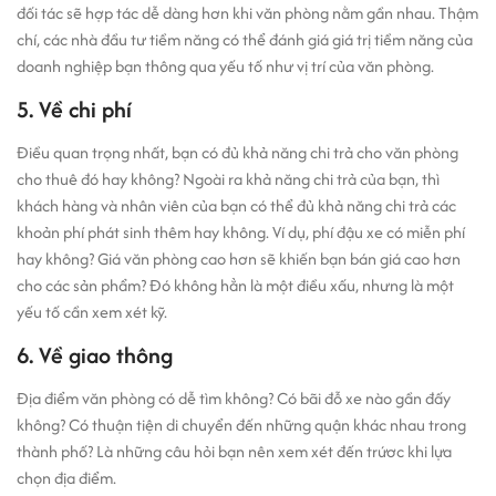
đối tác sẽ hợp tác dễ dàng hơn khi văn phòng nằm gần nhau. Thậm
chí, các nhà đầu tư tiềm năng có thể đánh giá giá trị tiềm năng của
doanh nghiệp bạn thông qua yếu tố như vị trí của văn phòng.
5. Về chi phí
Điều quan trọng nhất, bạn có đủ khả năng chi trả cho văn phòng
cho thuê đó hay không? Ngoài ra khả năng chi trả của bạn, thì
khách hàng và nhân viên của bạn có thể đủ khả năng chi trả các
khoản phí phát sinh thêm hay không. Ví dụ, phí đậu xe có miễn phí
hay không? Giá văn phòng cao hơn sẽ khiến bạn bán giá cao hơn
cho các sản phẩm? Đó không hẳn là một điều xấu, nhưng là một
yếu tố cần xem xét kỹ.
6. Về giao thông
Địa điểm văn phòng có dễ tìm không? Có bãi đỗ xe nào gần đấy
không? Có thuận tiện di chuyển đến những quận khác nhau trong
thành phố? Là những câu hỏi bạn nên xem xét đến trứơc khi lựa
chọn địa điểm.