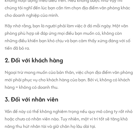
không hoạt động theo điều trên. Nếu không được như vậy thì
chúng tôi nghĩ đến lúc bạn cần tìm chọn địa điểm văn phòng khác
cho doanh nghiệp của mình.
Hãy nhớ rằng, bạn là người phải làm việc ở đó mỗi ngày. Một văn
phòng phù hợp sẽ đáp ứng mọi điều bạn muốn có, không còn
những điều khiến bạn khó chịu và bạn cảm thấy xứng đáng với số
tiền đã bỏ ra.
2. Đối với khách hàng
Ngoại trừ mong muốn của bản thân, việc chọn địa điểm văn phòng
mới phải phục vụ cho khách hàng của bạn. Bởi vì, không có khách
hàng = không có doanh thu.
3. Đối với nhân viên
Vấn đề này có thể không nghiêm trọng nếu quy mô công ty rất nhỏ
hoặc chưa có nhân viên nào. Tuy nhiên, một ví trí tốt sẽ tăng khả
năng thu hút nhân tài và giữ chân họ lâu dài tại.