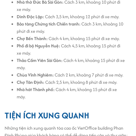
Nhà thờ Đức Bà Sài Gòn:
Cách 3 km, khoảng 10 phút đi
cao nhờ chất lượng dịch vụ và vị trí thuận tiện.
xe máy.
Dinh Độc Lập:
Cách 3,5 km, khoảng 12 phút đi xe máy.
Bảo tàng Chứng tích Chiến tranh:
Cách 3 km, khoảng 10
phút đi xe máy.
Chợ Bến Thành:
Cách 4 km, khoảng 15 phút đi xe máy.
Phố đi bộ Nguyễn Huệ:
Cách 4,5 km, khoảng 15 phút đi
xe máy.
Thảo Cầm Viên Sài Gòn:
Cách 4 km, khoảng 15 phút đi xe
máy.
Chùa Vĩnh Nghiêm:
Cách 2 km, khoảng 7 phút đi xe máy.
Chợ Tân Định:
Cách 2,5 km, khoảng 8 phút đi xe máy.
Nhà hát Thành phố:
Cách 4 km, khoảng 15 phút đi xe
máy.
TIỆN ÍCH XUNG QUANH
Những tiện ích xung quanh tòa cao ốc VietOffice building Phan
Đình Phùng giúp khách hàng có thể dễ dàng tiếp cận và thư giãn: