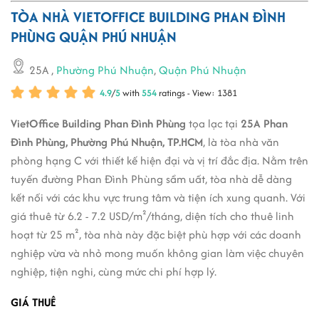
TÒA NHÀ VIETOFFICE BUILDING PHAN ĐÌNH
PHÙNG QUẬN PHÚ NHUẬN
25A
,
Phường Phú Nhuận
,
Quận Phú Nhuận
4.9
/
5
with
554
ratings - View: 1381
VietOffice Building Phan Đình Phùng
tọa lạc tại
25A Phan
Đình Phùng, Phường Phú Nhuận, TP.HCM
, là tòa nhà văn
phòng hạng C với thiết kế hiện đại và vị trí đắc địa. Nằm trên
tuyến đường Phan Đình Phùng sầm uất, tòa nhà dễ dàng
kết nối với các khu vực trung tâm và tiện ích xung quanh. Với
giá thuê từ 6.2 - 7.2 USD/m²/tháng, diện tích cho thuê linh
hoạt từ 25 m², tòa nhà này đặc biệt phù hợp với các doanh
nghiệp vừa và nhỏ mong muốn không gian làm việc chuyên
nghiệp, tiện nghi, cùng mức chi phí hợp lý.
GIÁ THUÊ