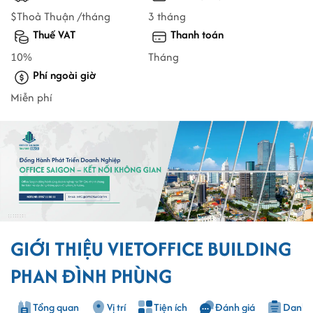
$Thoả Thuận /tháng
3 tháng
Thuế VAT
Thanh toán
10%
Tháng
Phí ngoài giờ
Miễn phí
GIỚI THIỆU VIETOFFICE BUILDING
PHAN ĐÌNH PHÙNG
Tổng quan
Vị trí
Tiện ích
Đánh giá
Danh s