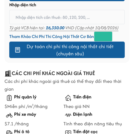
Nhập diện tích
Tỷ giá VCB hiện tại:
26,350.00
VND (Cập nhật 10/08/2026)
Tham Khảo Chi Phí Thi Công Nội Thất Cơ Bản
Dự toán chi phí thi công nội thất chi tiết
(chuyên sâu)
CÁC CHI PHÍ KHÁC NGOÀI GIÁ THUÊ
Các chi phí khác ngoài giá thuê có thể thay đổi theo thời
gian
Phí quản lý
Tiền điện
$Miễn phí /m
/tháng
Theo giá NN
2
Phí xe máy
Điện lạnh
$7.1 /tháng
Tính theo điện năng tiêu thụ
Phí ô tô
Tiền đặt cọc