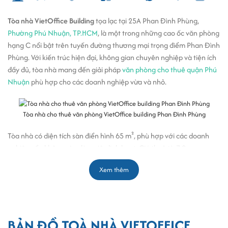
Tòa nhà VietOffice Building
tọa lạc tại 25A Phan Đình Phùng,
Phường Phú Nhuận, TP.HCM
, là một trong những cao ốc văn phòng
hạng C nổi bật trên tuyến đường thương mại trọng điểm Phan Đình
Phùng. Với kiến trúc hiện đại, không gian chuyên nghiệp và tiện ích
đầy đủ, tòa nhà mang đến giải pháp
văn phòng cho thuê quận Phú
Nhuận
phù hợp cho các doanh nghiệp vừa và nhỏ.
Tòa nhà cho thuê văn phòng VietOffice building Phan Đình Phùng
Tòa nhà có diện tích sàn điển hình 65 m², phù hợp với các doanh
nghiệp cần không gian làm việc linh hoạt. Giá thuê từ 7.2
USD/m²/tháng, giúp các doanh nghiệp tối ưu chi phí mà vẫn đảm
Xem thêm
bảo chất lượng văn phòng. Tòa nhà còn được trang bị hệ thống
thang máy hiện đại, an ninh 24/7 và bãi đỗ xe rộng rãi. Với hướng
Đông Bắc,
văn phòng cho thuê phường Phú Nhuận
VietOffice
Building luôn đảm bảo không gian thoáng đãng và ánh sáng tự
BẢN ĐỒ TOÀ NHÀ VIETOFFICE
nhiên.