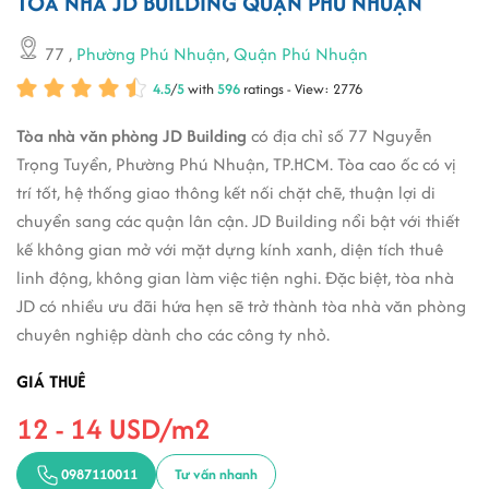
TÒA NHÀ JD BUILDING QUẬN PHÚ NHUẬN
77
,
Phường Phú Nhuận
,
Quận Phú Nhuận
4.5
/
5
with
596
ratings - View: 2776
Tòa nhà văn phòng JD Building
có địa chỉ số 77 Nguyễn
Trọng Tuyển, Phường Phú Nhuận, TP.HCM. Tòa cao ốc có vị
trí tốt, hệ thống giao thông kết nối chặt chẽ, thuận lợi di
chuyển sang các quận lân cận. JD Building nổi bật với thiết
kế không gian mở với mặt dựng kính xanh, diện tích thuê
linh động, không gian làm việc tiện nghi. Đặc biệt, tòa nhà
JD có nhiều ưu đãi hứa hẹn sẽ trở thành tòa nhà văn phòng
chuyên nghiệp dành cho các công ty nhỏ.
GIÁ THUÊ
12 - 14 USD/m2
0987110011
Tư vấn nhanh