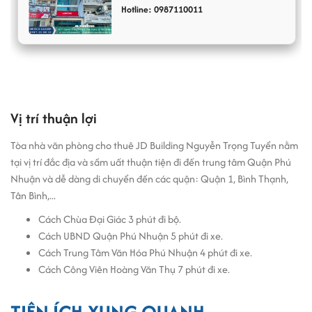
Hotline: 0987110011
Vị trí thuận lợi
Tòa nhà văn phòng cho thuê JD Building Nguyễn Trọng Tuyển nằm
Tòa nhà JD Building cho thuê văn phòng giá rẻ Quận Phú Nhuận
tại vị trí đắc địa và sầm uất thuận tiện đi đến trung tâm Quận Phú
Nhuận và dễ dàng di chuyển đến các quận: Quận 1, Bình Thạnh,
Văn phòng cho thuê đường Nguyễn Trọng Tuyển
- JD Building có
Tân Bình,...
quy mô gồm 1 hầm, 1 trệt, 7 tầng cung cấp 800m2 tổng diện tích
thuê. Diện tích sàn 100m2, các phòng được ngăn chia bằng cửa
Cách Chùa Đại Giác 3 phút đi bộ.
kính cường lực vừa đem lại hiệu ứng chiều sâu, vừa giúp ánh sáng
Cách UBND Quận Phú Nhuận 5 phút đi xe.
tự nhiên đến mọi góc trong phòng.
Cách Trung Tâm Văn Hóa Phú Nhuận 4 phút đi xe.
Cách Công Viên Hoàng Văn Thụ 7 phút đi xe.
Sàn vuông vức, được lát đá sạch sẽ, không có cột giữa nhà giúp tối
ưu diện tích thuê của doanh nghiệp.
TIỆN ÍCH XUNG QUANH