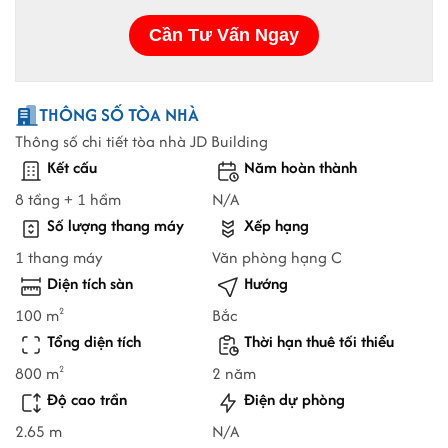
THÔNG SỐ TÒA NHÀ
Thông số chi tiết tòa nhà JD Building
Kết cấu
Năm hoàn thành
8 tầng + 1 hầm
N/A
Số lượng thang máy
Xếp hạng
1 thang máy
Văn phòng hạng C
Diện tích sàn
Hướng
100 m
Bắc
2
Tổng diện tích
Thời hạn thuê tối thiểu
800 m
2 năm
2
Độ cao trần
Điện dự phòng
2.65 m
N/A