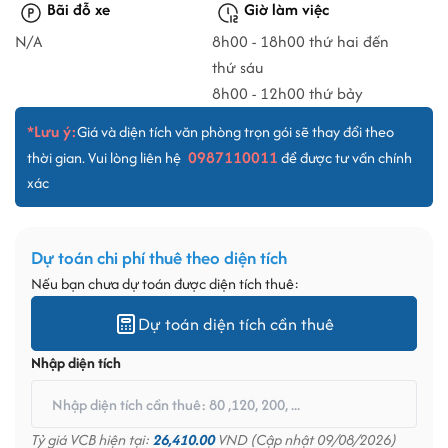
Bãi đỗ xe
Giờ làm việc
N/A
8h00 - 18h00 thứ hai đến
thứ sáu
8h00 - 12h00 thứ bảy
*Lưu ý:
Giá và diện tích văn phòng trọn gói sẽ thay đổi theo
0987110011
thời gian. Vui lòng liên hệ
để được tư vấn chính
xác
Dự toán chi phí thuê theo diện tích
Nếu bạn chưa dự toán được diện tích thuê:
Dự toán diện tích cần thuê
Nhập diện tích
Tỷ giá VCB hiện tại:
26,410.00
VND (Cập nhật 09/08/2026)