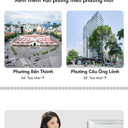
Phường Bến Thành
Phường Cầu Ông Lãnh
48
Toà nhà
28
Toà nhà
+
+