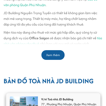
văn phòng Quận Phú Nhuận
.
JD Building Nguyễn Trọng Tuyển có thiết kế không gian làm việc
mới mẻ sang trọng. Thiết bị máy móc, hạ tầng chất lượng nhằm
đáp ứng tối đa yêu cầu của từng đối tượng khách thuê.
Hiện tòa này đang cho thuê với mức giá hấp dẫn, quý công ty sử
dụng dịch vụ của
Office Saigon
sẽ được nhận báo giá chi tiết về
tòa
nhà văn phòng cho thuê
phù hợp với quy mô và ngân sách.
Thiết kế, quy mô và kết cấu tòa nhà JD
Xem thêm
Building 77 Nguyễn Trọng Tuyển
Tòa nhà JD Building có thiết kế mặt ngoài sử dụng kính cường lực
và thanh kim loại bảo vệ. Hệ thống kính cách âm, cách nhiệt tốt,
BẢN ĐỒ TOÀ NHÀ JD BUILDING
mang đến tầm nhìn view trung tâm thành phố.
Vị trí Toà nhà JD Building
77
,
Phường Phú Nhuận
,
Quận Phú Nhuận