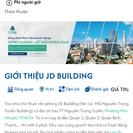
Phí ngoài giờ
Thỏa thuận
GIỚI THIỆU JD BUILDING
GIÁ THUÊ
Tổng quan
Vị trí
Tiện ích
Đánh giá
Tòa nhà cho thuê văn phòng JD Building (tên cũ: MG Nguyễn Trọng
Tuyển Building) có địa chỉ tạo 77 Nguyễn Trọng Tuyển,
Phường Phú
Nhuận, TP.HCM
. Từ vị trí này đi đến Quận 1, Quận 3, Quận Bình
Thạnh,... chỉ mất ít phút. Khu vực xung quanh tòa nhà có hoạt động
thương mại sôi nổi, thu hút nhiều công ty đến làm việc tại
cao ốc