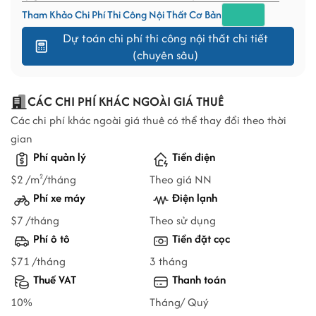
Tham Khảo Chi Phí Thi Công Nội Thất Cơ Bản
Dự toán chi phí thi công nội thất chi tiết
(chuyên sâu)
CÁC CHI PHÍ KHÁC NGOÀI GIÁ THUÊ
Các chi phí khác ngoài giá thuê có thể thay đổi theo thời
gian
Phí quản lý
Tiền điện
$2 /m
/tháng
Theo giá NN
2
Phí xe máy
Điện lạnh
$7 /tháng
Theo sử dụng
Phí ô tô
Tiền đặt cọc
$71 /tháng
3 tháng
Thuế VAT
Thanh toán
10%
Tháng/ Quý